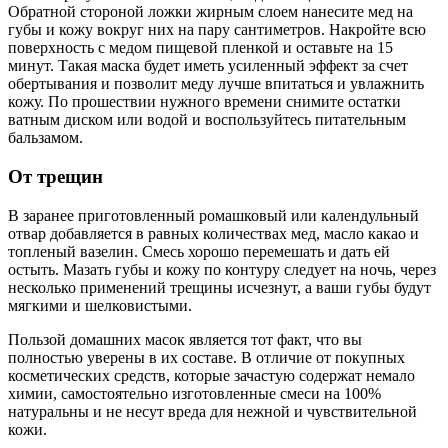
Обратной стороной ложки жирным слоем нанесите мед на
губы и кожу вокруг них на пару сантиметров. Накройте всю
поверхность с медом пищевой пленкой и оставьте на 15
минут. Такая маска будет иметь усиленный эффект за счет
обертывания и позволит меду лучше впитаться и увлажнить
кожу. По прошествии нужного времени снимите остатки
ватным диском или водой и воспользуйтесь питательным
бальзамом.
От трещин
В заранее приготовленный ромашковый или календульный
отвар добавляется в равных количествах мед, масло какао и
топленый вазелин. Смесь хорошо перемешать и дать ей
остыть. Мазать губы и кожу по контуру следует на ночь, через
несколько применений трещины исчезнут, а ваши губы будут
мягкими и шелковистыми.
Пользой домашних масок является тот факт, что вы
полностью уверены в их составе. В отличие от покупных
косметических средств, которые зачастую содержат немало
химии, самостоятельно изготовленные смеси на 100%
натуральны и не несут вреда для нежной и чувствительной
кожи.