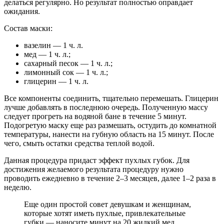
делаться регулярно. Но результат полностью оправдает
ожидания.
Состав маски:
вазелин — 1 ч. л.
мед — 1 ч. л.;
сахарный песок — 1 ч. л.;
лимонный сок — 1 ч. л.;
глицерин — 1 ч. л.
Все компоненты соединить, тщательно перемешать. Глицерин
лучше добавлять в последнюю очередь. Полученную массу
следует прогреть на водяной бане в течение 5 минут.
Подогретую маску еще раз размешать, остудить до комнатной
температуры, нанести на губную область на 15 минут. После
чего, смыть остатки средства теплой водой.
Данная процедура придаст эффект пухлых губок. Для
достижения желаемого результата процедуру нужно
проводить ежедневно в течение 2–3 месяцев, далее 1–2 раза в
неделю.
Еще один простой совет девушкам и женщинам,
которые хотят иметь пухлые, привлекательные
губки — наносите минут на 20 жидкий мед