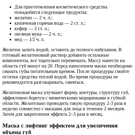
Для приготовления косметического средства
понадобятся следующие продукты:
желатин — 2 ч. л.;
кипяченая горячая вода — 2 ст. л.;
кефир — 2 ст. л.;
овсяная мука — 2 ч. л.;
мед — 1⁄2 ч. л.
Желатин залить водой, оставить до полного набухания. В
готовый желатиновый раствор добавить остальные
компоненты, все тщательно перемешать. Массу нанести на
область губ минут на 20. Перед нанесением маски необходимо
смазать губы питательным кремом. После процедуры смойте
остатки средства теплой водой. Во время процедуры не
рекомендуется разговаривать, смеяться.
Желатиновая маска улучшает форму, контуры, структуру губ,
эффективно борется с мимическими морщинками в губной
области. Желательно проводить такую процедуру 2-3 раза в
неделю совместно с масками для лица в течение 2 месяцев.
Затем для закрепления эффекта 2–3 раза в месяц.
Маска с лифтинг эффектом для увеличения
объема губ