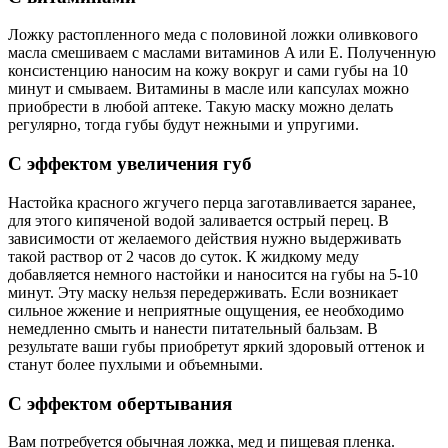
Ложку растопленного меда с половиной ложки оливкового
масла смешиваем с маслами витаминов A или Е. Полученную
консистенцию наносим на кожу вокруг и сами губы на 10
минут и смываем. Витамины в масле или капсулах можно
приобрести в любой аптеке. Такую маску можно делать
регулярно, тогда губы будут нежными и упругими.
С эффектом увеличения губ
Настойка красного жгучего перца заготавливается заранее,
для этого кипяченой водой заливается острый перец. В
зависимости от желаемого действия нужно выдерживать
такой раствор от 2 часов до суток. К жидкому меду
добавляется немного настойки и наносится на губы на 5-10
минут. Эту маску нельзя передерживать. Если возникает
сильное жжение и неприятные ощущения, ее необходимо
немедленно смыть и нанести питательный бальзам. В
результате ваши губы приобретут яркий здоровый оттенок и
станут более пухлыми и объемными.
С эффектом обертывания
Вам потребуется обычная ложка, мед и пищевая пленка.