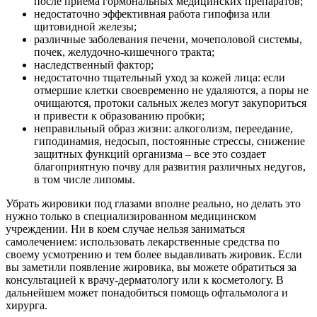
после приема гормональных медицинских препаратов;
недостаточно эффективная работа гипофиза или
щитовидной железы;
различные заболевания печени, мочеполовой системы,
почек, желудочно-кишечного тракта;
наследственный фактор;
недостаточно тщательный уход за кожей лица: если
отмершие клетки своевременно не удаляются, а поры не
очищаются, протоки сальных желез могут закупориться
и привести к образованию пробки;
неправильный образ жизни: алкоголизм, переедание,
гиподинамия, недосып, постоянные стрессы, снижение
защитных функций организма – все это создает
благоприятную почву для развития различных недугов,
в том числе липомы.
Убрать жировики под глазами вполне реально, но делать это
нужно только в специализированном медицинском
учреждении. Ни в коем случае нельзя заниматься
самолечением: использовать лекарственные средства по
своему усмотрению и тем более выдавливать жировик. Если
вы заметили появление жировика, вы можете обратиться за
консультацией к врачу-дерматологу или к косметологу. В
дальнейшем может понадобиться помощь офтальмолога и
хирурга.