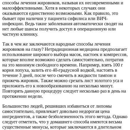
способы лечения жировиков, называя их несовременными и
малоэффективными. Хотя в некоторых случаях они
оказываются единственно возможными. Как правило, это
бывает при наличии у пациента сифилиса или ВИЧ-
инфекции. Ведь такие заболевания автоматически сводят на
нет любые шансы получить доступ в операционную или
частную клинику.
Так в чем же заключаются народные способы лечения
жировиков на глазу? Нетрадиционная медицина предполагает
использование широкого выбора масок, настоек и компрессов,
которые вполне возможно сделать самостоятельно, потратив
на это минимум свободного времени. Например, взять 100 г
корня лопуха, залить его 40-градусной водкой, настоять в
течение 3 дней, после чего смочить в жидкости тампон и
прижечь жировик. Также можно срезать лист золотого уса и
приложить его к новообразованию на несколько минут.
Повторять данную процедуру следует несколько раз в день на
протяжении недели.
Большинство людей, решивших избавиться от липомы
самостоятельно, привлекает довольно недорогая цена
ингредиентов, а также безболезненность этого метода. Однако
следует отметить, что у домашнего способа имеются весьма
существенные минусы, которые заключаются в длительном