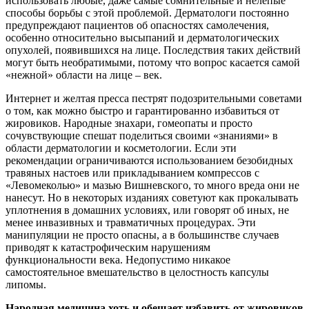
использовать любые, даже самые сомнительные и нелепые
способы борьбы с этой проблемой. Дерматологи постоянно
предупреждают пациентов об опасностях самолечения,
особенно относительно высыпаний и дерматологических
опухолей, появившихся на лице. Последствия таких действий
могут быть необратимыми, потому что вопрос касается самой
«нежной» области на лице – век.
Интернет и желтая пресса пестрят подозрительными советами
о том, как можно быстро и гарантированно избавиться от
жировиков. Народные знахари, гомеопаты и просто
сочувствующие спешат поделиться своими «знаниями» в
области дерматологии и косметологии. Если эти
рекомендации ограничиваются использованием безобидных
травяных настоев или прикладыванием компрессов с
«Левомеколью» и мазью Вишневского, то много вреда они не
нанесут. Но в некоторых изданиях советуют как прокалывать
уплотнения в домашних условиях, или говорят об иных, не
менее инвазивных и травматичных процедурах. Эти
манипуляции не просто опасны, а в большинстве случаев
приводят к катастрофическим нарушениям
функциональности века. Недопустимо никакое
самостоятельное вмешательство в целостность капсулы
липомы.
Народная медицина хоть и обещает избавить от жировиков