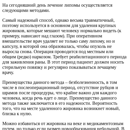
На сегодняшний день лечение липомы осуществляется
следующими методами.
Самый надежный способ, однако весьма травматичный,
поэтому используется в основном для удаления крупных
жировиков, которые мешают человеку нормально видеть (к
примеру, нависают над глазом). При оперативном
вмешательстве врач удаляет не только саму липому, но и
капсулу, в которой она образовалась, чтобы опухоль не
выросла снова. Операция проводится под местным или
общим (редко) наркозом. Требует реабилитационного периода
для заживления раны. В этот период пациент должен носить
стерильную повязку и регулярно показываться лечащему
врачу.
Преимущества данного метода – безболезненность, в том
числе в послеоперационный период, отсутствие рубцов и
шрамов после процедуры, что крайне важно для каждого
человека, когда речь идет о лице. Преимущество данного
метода также заключается в его надежности. Вероятность
того, что на месте удаленного жировика возникнет новый,
близка к нулю.
Можно избавиться от жировика на веке и медикаментозным
путем, но только если размер новообразования небольшой. В