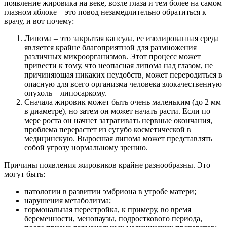
появление жировика на веке, возле глаза и тем более на самом
глазном яблоке – это повод незамедлительно обратиться к
врачу, и вот почему:
Липома – это закрытая капсула, ее изолированная среда
является крайне благоприятной для размножения
различных микроорганизмов. Этот процесс может
привести к тому, что неопасная липома над глазом, не
причиняющая никаких неудобств, может переродиться в
опасную для всего организма человека злокачественную
опухоль – липосаркому.
Сначала жировик может быть очень маленьким (до 2 мм
в диаметре), но затем он может начать расти. Если по
мере роста он начнет затрагивать нервные окончания,
проблема перерастет из сугубо косметической в
медицинскую. Выросшая липома может представлять
собой угрозу нормальному зрению.
Причины появления жировиков крайне разнообразны. Это
могут быть:
патологии в развитии эмбриона в утробе матери;
нарушения метаболизма;
гормональная перестройка, к примеру, во время
беременности, менопаузы, подросткового периода,