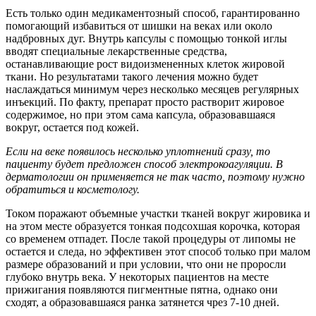
Есть только один медикаментозный способ, гарантированно
помогающий избавиться от шишки на веках или около
надбровных дуг. Внутрь капсулы с помощью тонкой иглы
вводят специальные лекарственные средства,
останавливающие рост видоизмененных клеток жировой
ткани. Но результатами такого лечения можно будет
наслаждаться минимум через несколько месяцев регулярных
инъекций. По факту, препарат просто растворит жировое
содержимое, но при этом сама капсула, образовавшаяся
вокруг, остается под кожей.
Если на веке появилось несколько уплотнений сразу, то
пациенту будет предложен способ электрокоагуляции. В
дерматологии он применяется не так часто, поэтому нужно
обратиться и косметологу.
Током поражают объемные участки тканей вокруг жировика и
на этом месте образуется тонкая подсохшая корочка, которая
со временем отпадет. После такой процедуры от липомы не
остается и следа, но эффективен этот способ только при малом
размере образований и при условии, что они не проросли
глубоко внутрь века. У некоторых пациентов на месте
прижигания появляются пигментные пятна, однако они
сходят, а образовавшаяся ранка затянется чрез 7-10 дней.