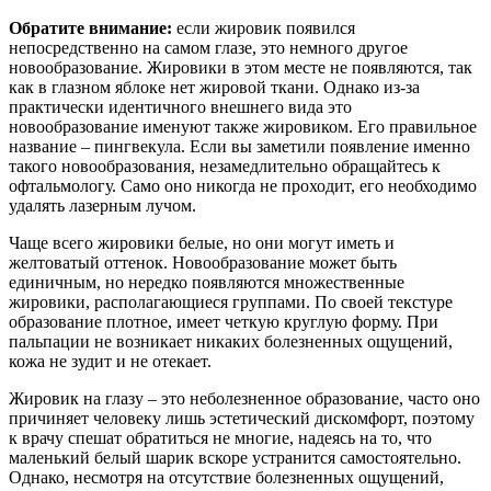
Обратите внимание:
если жировик появился
непосредственно на самом глазе, это немного другое
новообразование. Жировики в этом месте не появляются, так
как в глазном яблоке нет жировой ткани. Однако из-за
практически идентичного внешнего вида это
новообразование именуют также жировиком. Его правильное
название – пингвекула. Если вы заметили появление именно
такого новообразования, незамедлительно обращайтесь к
офтальмологу. Само оно никогда не проходит, его необходимо
удалять лазерным лучом.
Чаще всего жировики белые, но они могут иметь и
желтоватый оттенок. Новообразование может быть
единичным, но нередко появляются множественные
жировики, располагающиеся группами. По своей текстуре
образование плотное, имеет четкую круглую форму. При
пальпации не возникает никаких болезненных ощущений,
кожа не зудит и не отекает.
Жировик на глазу – это неболезненное образование, часто оно
причиняет человеку лишь эстетический дискомфорт, поэтому
к врачу спешат обратиться не многие, надеясь на то, что
маленький белый шарик вскоре устранится самостоятельно.
Однако, несмотря на отсутствие болезненных ощущений,