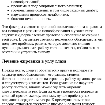
новообразований;
проблемы в ходе эмбрионального развития;
гормональные болезни, в том числе сахарный диабет;
нарушения процессов метаболизма;
болезни печени и почек.
Эти факторы являются причиной появления липом в целом, а
вот поводом к развитию новообразования в уголке глаза
служит закупорка слезных протоков и скопление бактерий в
этой зоне. В результате стечения нескольких обстоятельств мы
получаем проблему, решить которую довольно сложно –
нужно нормализовать работу слезной железы, избавиться от
бактерий и устранить липому.
Лечение жировика в углу глаза
Прежде всего, следует обратиться к врачу и исследовать
характер новообразования – его размер, степень
болезненности и влияние на строение, работу органов зрения
и сопутствующих элементов. Если удаление не нарушит
работу системы, вполне можно удалить жировик
хирургическим путем. Если же есть вероятность повредить
слезный проток, железу, или глаз, лучше прибегнуть к
операции посредством лазера. К преимуществам этого
способа относится отсутствие шрамов и большая точность.