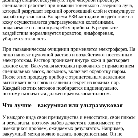
специалист работает при помощи тоненького лазерного луча,
который разрушает верхний ороговевший слой и стимулирует
выработку эластина. Во время УЗИ-методики воздействие на
кожу осуществляется ультразвуковыми колебаниями,
подаваемые на лопатку-скребку прибора. В результате
воздействия нормализуется кровоток, лимфодренаж,
убирается отечность.
При гальваническом очищении применяется электрофорез. На
лицо наносят щелочной раствор и воздействуют постоянным
электротоком. Раствор проникает внутрь кожи и растворяет
кожное сало. Вакуумная методика проводится с применением
специальных масок, лосьонов, включает обработку паром.
После этих процедур прибор с отрицательным давлением
вытягивает всю грязь и сальный секрет из кожных пор.
Каждый из этих методов подбирается индивидуально,
поэтому назначаться должен врачом-косметологом.
Что лучше – вакуумная или ультразвуковая
У каждого вида свои преимущества и недостатки, свои плюсы
и результаты, поэтому выбор делается в зависимости от
имеющихся проблем, ожидаемых результатов. Например,
вакуумный метод можно назвать поверхностным. Он не