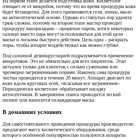
На первом этапе делается подготовка кожи. Косметолог
очищает ее от микробов, потому что во время процедуры кожа
будет беззащитна. Для этого применяются гели, пенки, мыло
на антисептической основе. Однако из стянутых пор удалить
грязь сложно, поэтому на втором этапе мастер проводит
процедуру вапоризацию – орошение паром, хотя в некоторых
салонах вместо пара могут использоваться для этой цели
маски и лосьоны быстрого действия. Цель одна – раскрыть
поры, чтобы аппарат воздействовал как можно глубже.
Под салонной дезинкрустацией подразумевается применение
микротоков. Это не обязательно для всех пациенток. Этап
актуален только для клиенток с сильно сужеными или
чрезмерно загрязненными порами. Наконец сама процедура
чистки проводится в течение 20 минут. Аппарат двигают по
коже вдоль круговых осей, «всасывая все загрязнения».
Периодически косметолог обрабатывает насадку
антисептиком. В завершении сеанса проводится легкий
пилинг или наносится охлаждающая маска.
В домашних условиях
Для самостоятельного проведения процедуры производители
предлагают массу косметического оборудования, среди
которого особенной популярностью пользуются аппараты