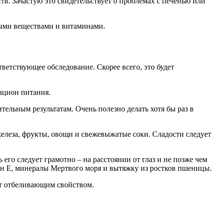
в. Зачастую это свидетельствует о проблемах с печенью или
ными веществами и витаминами.
ветствующее обследование. Скорее всего, это будет
рацион питания.
ительным результатам. Очень полезно делать хотя бы раз в
елеза, фрукты, овощи и свежевыжатые соки. Сладости следует
его следует грамотно – на расстоянии от глаз и не позже чем
мин Е, минералы Мертвого моря и вытяжку из ростков пшеницы.
ют отбеливающим свойством.