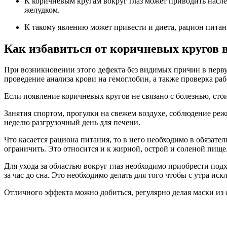
К коричневым кругам вокруг глаз может приводить насле
желудком.
К такому явлению может привести и диета, рацион питан
Как избавиться от коричневых кругов в
При возникновении этого дефекта без видимых причин в первую
проведение анализа крови на гемоглобин, а также проверка ра
Если появление коричневых кругов не связано с болезнью, сто
Занятия спортом, прогулки на свежем воздухе, соблюдение режи
неделю разгрузочный день для печени.
Что касается рациона питания, то в него необходимо в обяза
ограничить. Это относится и к жирной, острой и соленой пище
Для ухода за областью вокруг глаз необходимо приобрести подх
за час до сна. Это необходимо делать для того чтобы с утра 
Отличного эффекта можно добиться, регулярно делая маски из