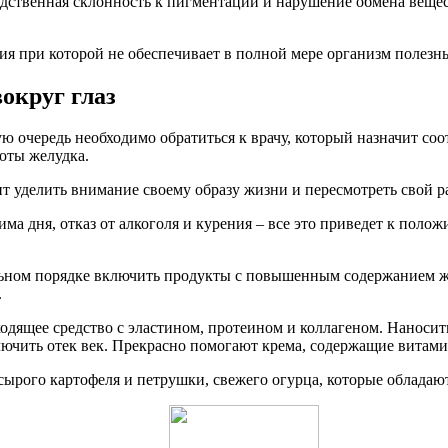
дственная склонность к пигментации и нарушение обмена вещест
ия при которой не обеспечивает в полной мере организм полез
округ глаз
 очередь необходимо обратиться к врачу, который назначит соот
боты желудка.
ит уделить внимание своему образу жизни и пересмотреть свой 
ма дня, отказ от алкоголя и курения – все это приведет к полож
тельном порядке включить продукты с повышенным содержанием ж
.
одящее средство с эластином, протеином и коллагеном. Наносить 
исключить отек век. Прекрасно помогают крема, содержащие вита
 сырого картофеля и петрушки, свежего огурца, которые облада