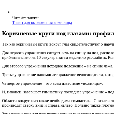
Читайте также:
Травы для омоложения кожи лица
Коричневые круги под глазами: профи
Так как коричневые круги вокруг глаз свидетельствуют о нар
Для первого упражнения следует лечь на спину на пол, распо
приблизительно на 10 секунд, а затем медленно расслабить. Ко
Для второго упражнения исходное положение – на спине лежа. 
Третье упражнение напоминает движение велосипедиста, кото
Четвертое упражнение – это всем известные «ножницы».
И, наконец, завершает гимнастику последнее упражнение – под
Области вокруг глаз также необходима гимнастика. Снизить о
производят сверху вниз и справа налево. Полезно также плотно 
Зона вокруг глаз для повышения тонуса нуждается в ежедневно