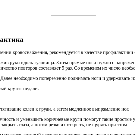
лактика
ушении кровоснабжения, рекомендуется в качестве профилактик
ложив руки вдоль туловища. Затем прямые ноги нужно с напряжен
личество повторов составляет 5 раз. Со временем их число необ
Далее необходимо попеременно поднимать ноги и удерживать их 
рый крутит педали.
тягивание колен к груди, а затем медленное выпрямление ног.
течность и уменьшить коричневые круги помогут такие простые 
закрыть глаза, а потом резко их открыть, не щурясь при этом.
м массаже, который следует выполнять очень нежно и аккуратно