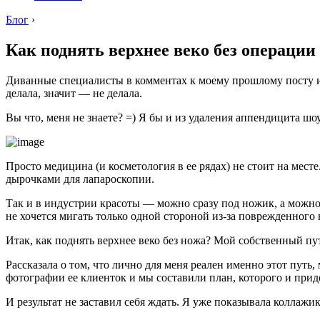
Блог
›
Как поднять верхнее веко без операции
Диванные специалисты в комментах к моему прошлому посту ис
делала, значит — не делала.
Вы что, меня не знаете? =) Я бы и из удаления аппендицита шоу
Просто медицина (и косметология в ее рядах) не стоит на месте
дырочками для лапароскопии.
Так и в индустрии красоты — можно сразу под ножик, а можн
не хочется мигать только одной стороной из-за поврежденного 
Итак, как поднять верхнее веко без ножа? Мой собственный пут
Рассказала о том, что лично для меня реален именно этот пут
фотографии ее клиенток и мы составили план, которого и при
И результат не заставил себя ждать. Я уже показывала коллажи