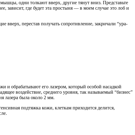
 мышцы, одни толкают вверх, другие тянут вниз. Представьте
ее, зависит, где будет эта простыня — в моем случае это лоб и
ие вверх, перестав получать сопротивление, закричали “ура-
ожи и обрабатывают его лазером, который особой насадкой
дящее воздействие, среднего уровня, так называемый “бизнес”
я лазера была около 2 мм.
нтенсивная подтяжка кожи, клеткам приходится делится,
сле.