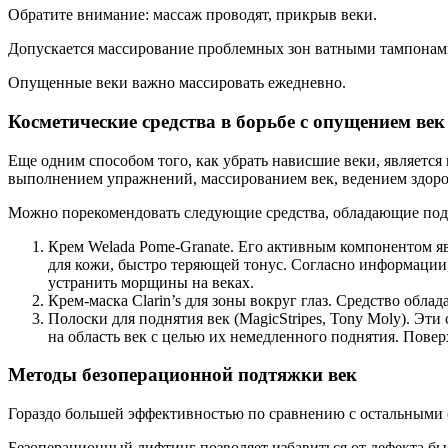
Обратите внимание: массаж проводят, прикрыв веки.
Допускается массирование проблемных зон ватными тампонам
Опущенные веки важно массировать ежедневно.
Косметические средства в борьбе с опущением век
Еще одним способом того, как убрать нависшие веки, является
выполнением упражнений, массированием век, ведением здоро
Можно порекомендовать следующие средства, обладающие по
Крем Welada Pome-Granate. Его активным компонентом явл
для кожи, быстро теряющей тонус. Согласно информации,
устранить морщины на веках.
Крем-маска Clarin’s для зоны вокруг глаз. Средство обл
Полоски для поднятия век (MagicStripes, Tony Moly). Э
на область век с целью их немедленного поднятия. Пове
Методы безоперационной подтяжки век
Гораздо большей эффективностью по сравнению с остальными
Безоперационный лифтинг позволяет избавиться от дефекта бы