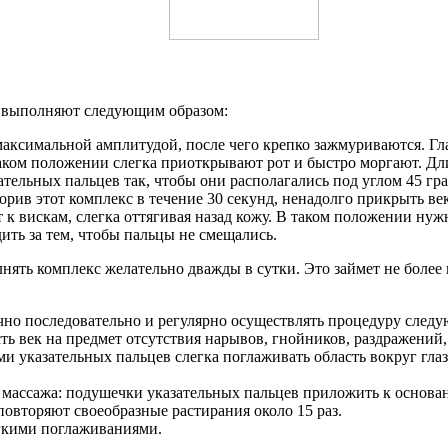
и, выполняют следующим образом:
аксимальной амплитудой, после чего крепко зажмуриваются. Гла
таком положении слегка приоткрывают рот и быстро моргают. Дл
ательных пальцев так, чтобы они располагались под углом 45 гр
орив этот комплекс в течение 30 секунд, ненадолго прикрыть ве
к вискам, слегка оттягивая назад кожу. В таком положении нужн
ть за тем, чтобы пальцы не смещались.
ять комплекс желательно дважды в сутки. Это займет не более п
чно последовательно и регулярно осуществлять процедуру след
ь век на предмет отсутствия нарывов, гнойников, раздражений,
указательных пальцев слегка поглаживать область вокруг глаз,
и массажа: подушечки указательных пальцев приложить к основа
повторяют своеобразные растирания около 15 раз.
егкими поглаживаниями.