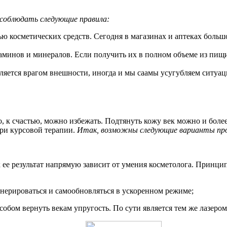
 соблюдать следующие правила:
ю косметических средств. Сегодня в магазинах и аптеках больш
аминов и минералов. Если получить их в полном объеме из пищ
вляется врагом внешности, иногда и мы саамы усугубляем ситуа
ого, к счастью, можно избежать. Подтянуть кожу век можно и бо
при курсовой терапии.
Итак, возможны следующие варианты про
 ее результат напрямую зависит от умения косметолога. Принцип
енерироваться и самообновляться в ускоренном режиме;
ом вернуть векам упругость. По сути является тем же лазером