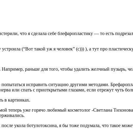
терили, что я сделала себе блефаропластику — то есть подрезал
 устроила (“Вот такой уж я человек” (с))) ), а тут про пластиче
. Например, раньше для того, чтобы удалить желчный пузырь, чел
о попытаться исправить ситуацию другими методами. Брефаропл
нерва или спать с приоткрытыми глазами, если отрежут чуть боль
ь в картинках.
ь, мой теперь уже горячо любимый косметолог -Светлана Тихоно
держивались.
к после укола ботулотоксина, я бы тоже подумала, что такое може