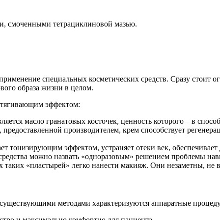
и, смоченными тетрациклиновой мазью.
 применение специальных косметических средств. Сразу стоит ог
вого образа жизни в целом.
дтягивающим эффектом:
яется масло гранатовых косточек, ценность которого – в спосо
 предоставленной производителем, крем способствует регенера
адает тонизирующим эффектом, устраняет отеки век, обеспечивает
ти средства можно назвать «одноразовым» решением проблемы нав
рх таких «пластырей» легко нанести макияж. Они незаметны, не
 существующими методами характеризуются аппаратные процеду
стро и максимально комфортно для пациента.