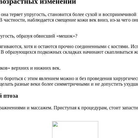
 возрастных изменений
: она теряет упругость, становится более сухой и восприимчиво
В частности, наблюдается смещение кожи век вниз, из-за чего 
пругость, образуя обвисший «мешок»?
ягиваются, хотя и остаются прочно соединенными с костями. Исп
т. В образующихся подкожных складках начинают скапливаться 
ков» верхних и нижних век.
о бороться с этим явлением можно и без проведения хирургиче
делать разные веки более симметричными и не допустить ухудше
й птоза
пражнениями и массажем. Приступая к процедурам, стоит запас