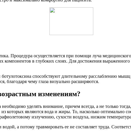
тика. Процедура осуществляется при помощи луча медицинского 
 компонентов в глубоких слоях. Для достижения выраженного э
 ботулотоксина способствуют длительному расслаблению мышц 
я, благодаря чему глаза визуально расширяются.
 возрастным изменениям?
 необходимо уделять внимание, причем всегда, а не только тогд
и из которых являются вода и жиры. То, насколько оптимально с
афиолетовому излучению, сухости воздуха, низким температурам
 и водой, а потому травмировать ее не составляет труда. Соотве