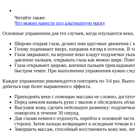
Читайте также:
Что можно нанести под альгинатную маску
Основные упражнения для тех случаев, когда опускаются век
Широко открыв глаза, делают ими круговые движения с м
Голову поднимают вверх, направив взгляд в потолок. В 
Глаза закрывают, на верхние веки кладут подушечки указ
давление пальцев, открывать глаза как можно шире. Повт
Глаза открывают широко, кончики пальцев прикладывают 
быстром темпе. При выполнении упражнения нужно следи
Каждое упражнение рекомендуется повторять по 3-6 раз. Выполн
добиться еще более выраженного эффекта.
Приподнять веки с помощью массажа не сложно, достато
Перед началом вымыть руки с мылом и обследовать област
Высушив кожу, сделать небольшую разминку: подушечками 
поморгать в течение 30 секунд.
Дав глазам немного отдохнуть, перейти к основной част
сторону. Затем пальцы возвращают к исходным точкам и 
Завершить массаж, способный восстановить кожу век, л