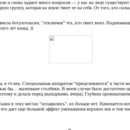
итали и снова задают много вопросов — у нас на лице существуют
ую группу, которая на земле тянет ее на себя. От того, кто сильн
ввела ботулотоксин, “отключив” тех, кто тянет вниз. Поднимающ
ого лет назад. ))
а, в тч век. Специальным аппаратом “прицеливаются” к части к
 как бы… маленькие столбики. В моем случае было достаточно ща
оэтому и делала перед выходными, вчера). Глубина проникновени
Ткани в этих местах “испарились”, их больше нет. Начинается и
 что дает еще больший эффект уменьшения верхних век в том чи