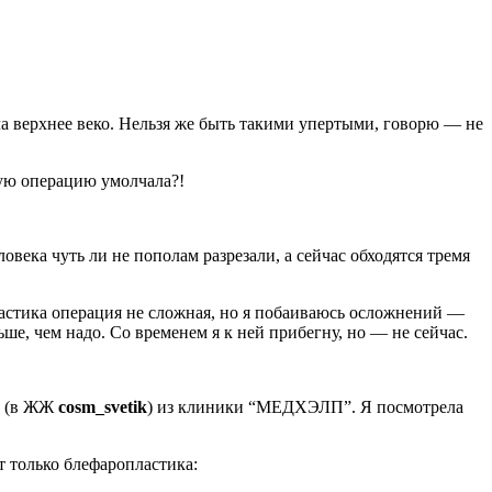
а верхнее веко. Нельзя же быть такими упертыми, говорю — не
скую операцию умолчала?!
овека чуть ли не пополам разрезали, а сейчас обходятся тремя
астика операция не сложная, но я побаиваюсь осложнений —
ше, чем надо. Со временем я к ней прибегну, но — не сейчас.
ва (в ЖЖ
cosm_svetik
) из клиники “МЕДХЭЛП”. Я посмотрела
т только блефаропластика: