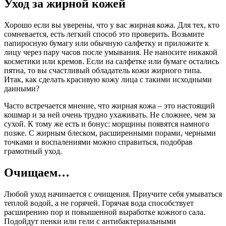
Уход за жирной кожей
Хорошо если вы уверены, что у вас жирная кожа. Для тех, кто
сомневается, есть легкий способ это проверить. Возьмите
папиросную бумагу или обычную салфетку и приложите к
лицу через пару часов после умывания. Не наносите никакой
косметики или кремов. Если на салфетке или бумаге остались
пятна, то вы счастливый обладатель кожи жирного типа.
Итак, как сделать красивую кожу лица с такими исходными
данными?
Часто встречается мнение, что жирная кожа – это настоящий
кошмар и за ней очень трудно ухаживать. Не сложнее, чем за
сухой. К тому же есть и бонус: морщины появятся намного
позже. С жирным блеском, расширенными порами, черными
точками и воспалениями можно справиться, подобрав
грамотный уход.
Очищаем…
Любой уход начинается с очищения. Приучите себя умываться
теплой водой, а не горячей. Горячая вода способствует
расширению пор и повышенной выработке кожного сала.
Подойдут пенки или гели с антибактериальными