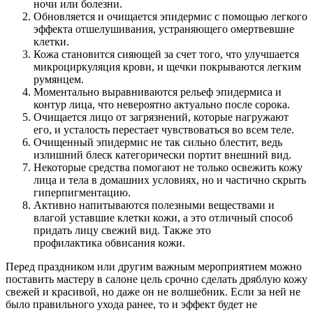
ночи или болезни.
Обновляется и очищается эпидермис с помощью легкого
эффекта отшелушивания, устраняющего омертвевшие
клетки.
Кожа становится сияющей за счет того, что улучшается
микроциркуляция крови, и щечки покрываются легким
румянцем.
Моментально выравниваются рельеф эпидермиса и
контур лица, что невероятно актуально после сорока.
Очищается лицо от загрязнений, которые нагружают
его, и усталость перестает чувствоваться во всем теле.
Очищенный эпидермис не так сильно блестит, ведь
излишний блеск категорически портит внешний вид.
Некоторые средства помогают не только освежить кожу
лица и тела в домашних условиях, но и частично скрыть
гиперпигментацию.
Активно напитываются полезными веществами и
влагой уставшие клетки кожи, а это отличный способ
придать лицу свежий вид. Также это
профилактика обвисания кожи.
Перед праздником или другим важным мероприятием можно
поставить мастеру в салоне цель срочно сделать дряблую кожу
свежей и красивой, но даже он не волшебник. Если за ней не
было правильного ухода ранее, то и эффект будет не