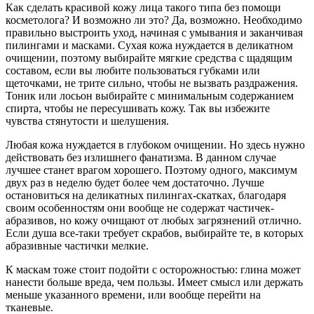
Как сделать красивой кожу лица такого типа без помощи
косметолога? И возможно ли это? Да, возможно. Необходимо
правильно выстроить уход, начиная с умывания и заканчивая
пилингами и масками. Сухая кожа нуждается в деликатном
очищении, поэтому выбирайте мягкие средства с щадящим
составом, если вы любите пользоваться губками или
щеточками, не трите сильно, чтобы не вызвать раздражения.
Тоник или лосьон выбирайте с минимальным содержанием
спирта, чтобы не пересушивать кожу. Так вы избежите
чувства стянутости и шелушения.
Любая кожа нуждается в глубоком очищении. Но здесь нужно
действовать без излишнего фанатизма. В данном случае
лучшее станет врагом хорошего. Поэтому одного, максимум
двух раз в неделю будет более чем достаточно. Лучше
остановиться на деликатных пилингах-скатках, благодаря
своим особенностям они вообще не содержат частичек-
абразивов, но кожу очищают от любых загрязнений отлично.
Если душа все-таки требует скрабов, выбирайте те, в которых
абразивные частички мелкие.
К маскам тоже стоит подойти с осторожностью: глина может
нанести больше вреда, чем пользы. Имеет смысл или держать
меньше указанного времени, или вообще перейти на
тканевые.