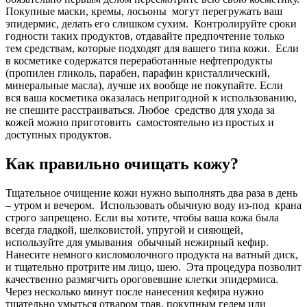
Покупные маски, кремы, лосьоны могут перегружать ваш
эпидермис, делать его слишком сухим. Контролируйте сроки
годности таких продуктов, отдавайте предпочтение только
тем средствам, которые подходят для вашего типа кожи. Если
в косметике содержатся переработанные нефтепродукты
(пропилен гликоль, парабен, парафин кристаллический,
минеральные масла), лучше их вообще не покупайте. Если
вся ваша косметика оказалась непригодной к использованию,
не спешите расстраиваться. Любое средство для ухода за
кожей можно приготовить самостоятельно из простых и
доступных продуктов.
Как правильно очищать кожу?
Тщательное очищение кожи нужно выполнять два раза в день
– утром и вечером. Использовать обычную воду из-под крана
строго запрещено. Если вы хотите, чтобы ваша кожа была
всегда гладкой, шелковистой, упругой и сияющей,
используйте для умывания обычный нежирный кефир.
Нанесите немного кисломолочного продукта на ватный диск,
и тщательно протрите им лицо, шею. Эта процедура позволит
качественно размягчить ороговевшие клетки эпидермиса.
Через несколько минут после нанесения кефира нужно
тщательно умыться отваром трав, покупным гелем или