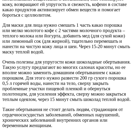
кожу, возвращают ей упругость и свежесть, кофеин в составе
какао продуктов активизирует обмен веществ и помогает
бороться с целлюлитом.
Для маски для лица нужно смешать 1 часть какао порошка
или мелко молотого кофе с 2 частями молочного продукта –
теплого молока или йогурта, добавить мед (для сухой кожи)
или лимонный сок (для жирной), тщательно перемешать и
нанести на чистую кожу лица и шеи. Через 15-20 минут смыть
маску теплой водой.
Очень полезны для упругости кожи шоколадные обертывания.
Такую услугу предлагают во многих салонах красоты, но ее
вполне можно заменить домашним обертыванием с какао
порошком. Для этого нужно развести 200 гр сухого порошка
0,5 л горячей воды, нанести на тело, сверху закрыть
проблемные участки пищевой пленкой и обернуться
полотенцем, для усиления эффекта, сверху можно закрыться
теплым одеялом, через 15 минут смыть шоколад теплой водой.
Такие обертывания не стоит делать людям, страдающим от
сердечнососудистых заболеваний, обменных нарушений,
хронических заболеваний внутренних органов или
беременным женщинам.