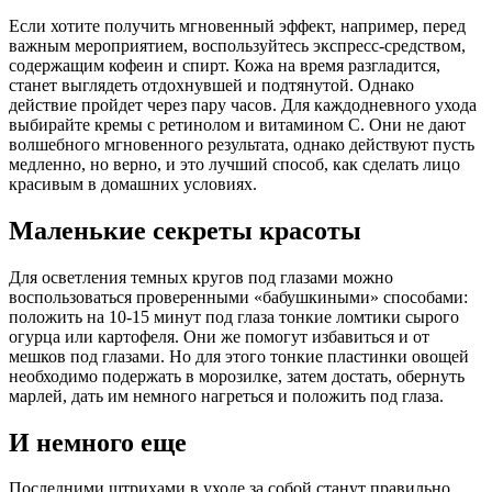
Если хотите получить мгновенный эффект, например, перед
важным мероприятием, воспользуйтесь экспресс-средством,
содержащим кофеин и спирт. Кожа на время разгладится,
станет выглядеть отдохнувшей и подтянутой. Однако
действие пройдет через пару часов. Для каждодневного ухода
выбирайте кремы с ретинолом и витамином С. Они не дают
волшебного мгновенного результата, однако действуют пусть
медленно, но верно, и это лучший способ, как сделать лицо
красивым в домашних условиях.
Маленькие секреты красоты
Для осветления темных кругов под глазами можно
воспользоваться проверенными «бабушкиными» способами:
положить на 10-15 минут под глаза тонкие ломтики сырого
огурца или картофеля. Они же помогут избавиться и от
мешков под глазами. Но для этого тонкие пластинки овощей
необходимо подержать в морозилке, затем достать, обернуть
марлей, дать им немного нагреться и положить под глаза.
И немного еще
Последними штрихами в уходе за собой станут правильно