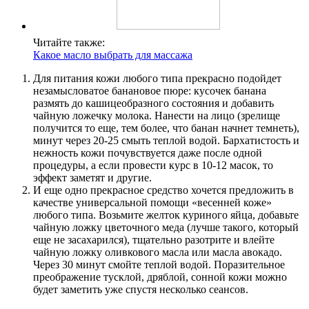
Читайте также:
Какое масло выбрать для массажа
Для питания кожи любого типа прекрасно подойдет
незамысловатое банановое пюре: кусочек банана
размять до кашицеобразного состояния и добавить
чайную ложечку молока. Нанести на лицо (зрелище
получится то еще, тем более, что банан начнет темнеть),
минут через 20-25 смыть теплой водой. Бархатистость и
нежность кожи почувствуется даже после одной
процедуры, а если провести курс в 10-12 масок, то
эффект заметят и другие.
И еще одно прекрасное средство хочется предложить в
качестве универсальной помощи «весенней коже»
любого типа. Возьмите желток куриного яйца, добавьте
чайную ложку цветочного меда (лучше такого, который
еще не засахарился), тщательно разотрите и влейте
чайную ложку оливкового масла или масла авокадо.
Через 30 минут смойте теплой водой. Поразительное
преображение тусклой, дряблой, сонной кожи можно
будет заметить уже спустя несколько сеансов.