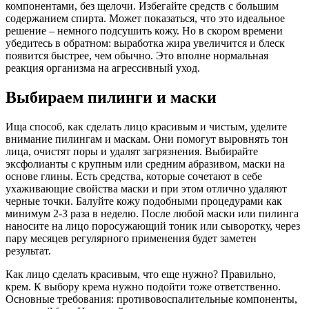
компонентами, без щелочи. Избегайте средств с большим
содержанием спирта. Может показаться, что это идеальное
решение – немного подсушить кожу. Но в скором времени
убедитесь в обратном: выработка жира увеличится и блеск
появится быстрее, чем обычно. Это вполне нормальная
реакция организма на агрессивный уход.
Выбираем пилинги и маски
Ища способ, как сделать лицо красивым и чистым, уделите
внимание пилингам и маскам. Они помогут выровнять тон
лица, очистят поры и удалят загрязнения. Выбирайте
эксфолианты с крупным или средним абразивом, маски на
основе глины. Есть средства, которые сочетают в себе
ухаживающие свойства маски и при этом отлично удаляют
черные точки. Балуйте кожу подобными процедурами как
минимум 2-3 раза в неделю. После любой маски или пилинга
наносите на лицо поросужающий тоник или сыворотку, через
пару месяцев регулярного применения будет заметен
результат.
Как лицо сделать красивым, что еще нужно? Правильно,
крем. К выбору крема нужно подойти тоже ответственно.
Основные требования: противовоспалительные компоненты,