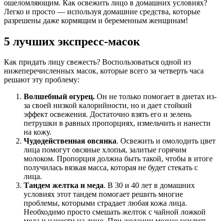
ошеломляющим. Как освежить лицо в домашних условиях?
Легко и просто — используя домашние средства, которые
разрешены даже кормящим и беременным женщинам!
5 лучших экспресс-масок
Как придать лицу свежесть? Воспользоваться одной из
нижеперечисленных масок, которые всего за четверть часа
решают эту проблему:
Волшебный огурец.
Он не только помогает в диетах из-
за своей низкой калорийности, но и дает стойкий
эффект освежения. Достаточно взять его и зелень
петрушки в равных пропорциях, измельчить и нанести
на кожу.
Чудодейственная овсянка
. Освежить и омолодить цвет
лица помогут овсяные хлопья, залитые горячим
молоком. Пропорция должна быть такой, чтобы в итоге
получилась вязкая масса, которая не будет стекать с
лица.
Тандем желтка и меда
. В 30 и 40 лет в домашних
условиях этот тандем помогает решить многие
проблемы, которыми страдает любая кожа лица.
Необходимо просто смешать желток с чайной ложкой
меда и нанести на лицо. При желании можно усилить