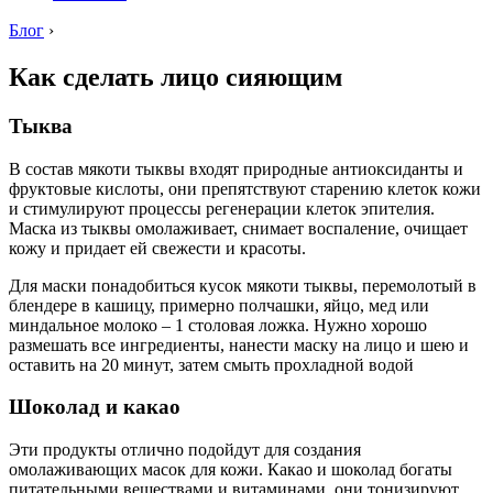
Блог
›
Как сделать лицо сияющим
Тыква
В состав мякоти тыквы входят природные антиоксиданты и
фруктовые кислоты, они препятствуют старению клеток кожи
и стимулируют процессы регенерации клеток эпителия.
Маска из тыквы омолаживает, снимает воспаление, очищает
кожу и придает ей свежести и красоты.
Для маски понадобиться кусок мякоти тыквы, перемолотый в
блендере в кашицу, примерно полчашки, яйцо, мед или
миндальное молоко – 1 столовая ложка. Нужно хорошо
размешать все ингредиенты, нанести маску на лицо и шею и
оставить на 20 минут, затем смыть прохладной водой
Шоколад и какао
Эти продукты отлично подойдут для создания
омолаживающих масок для кожи. Какао и шоколад богаты
питательными веществами и витаминами, они тонизируют