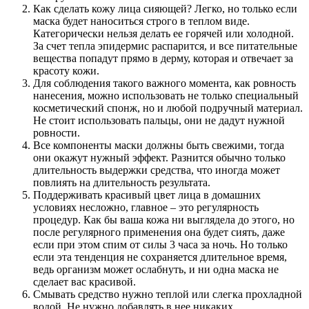
Как сделать кожу лица сияющей? Легко, но только если
маска будет наноситься строго в теплом виде.
Категорически нельзя делать ее горячей или холодной.
За счет тепла эпидермис распарится, и все питательные
вещества попадут прямо в дерму, которая и отвечает за
красоту кожи.
Для соблюдения такого важного момента, как ровность
нанесения, можно использовать не только специальный
косметический спонж, но и любой подручный материал.
Не стоит использовать пальцы, они не дадут нужной
ровности.
Все компоненты маски должны быть свежими, тогда
они окажут нужный эффект. Разнится обычно только
длительность выдержки средства, что иногда может
повлиять на длительность результата.
Поддерживать красивый цвет лица в домашних
условиях несложно, главное – это регулярность
процедур. Как бы ваша кожа ни выглядела до этого, но
после регулярного применения она будет сиять, даже
если при этом спим от силы 3 часа за ночь. Но только
если эта тенденция не сохраняется длительное время,
ведь организм может ослабнуть, и ни одна маска не
сделает вас красивой.
Смывать средство нужно теплой или слегка прохладной
водой. Не нужно добавлять в нее никаких