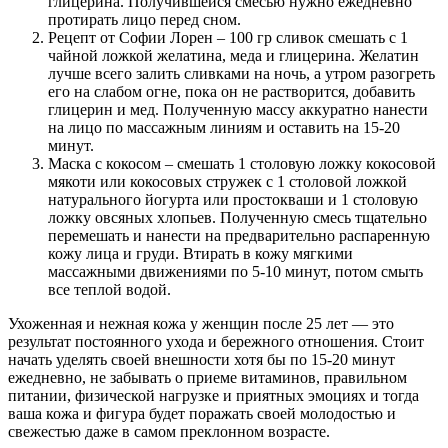
глицерина. Получившейся смесью нужно ежедневно
протирать лицо перед сном.
Рецепт от Софии Лорен – 100 гр сливок смешать с 1
чайной ложкой желатина, меда и глицерина. Желатин
лучше всего залить сливками на ночь, а утром разогреть
его на слабом огне, пока он не растворится, добавить
глицерин и мед. Полученную массу аккуратно нанести
на лицо по массажным линиям и оставить на 15-20
минут.
Маска с кокосом – смешать 1 столовую ложку кокосовой
мякоти или кокосовых стружек с 1 столовой ложкой
натурального йогурта или простокваши и 1 столовую
ложку овсяных хлопьев. Полученную смесь тщательно
перемешать и нанести на предварительно распаренную
кожу лица и груди. Втирать в кожу мягкими
массажными движениями по 5-10 минут, потом смыть
все теплой водой.
Ухоженная и нежная кожа у женщин после 25 лет — это
результат постоянного ухода и бережного отношения. Стоит
начать уделять своей внешности хотя бы по 15-20 минут
ежедневно, не забывать о приеме витаминов, правильном
питании, физической нагрузке и приятных эмоциях и тогда
ваша кожа и фигура будет поражать своей молодостью и
свежестью даже в самом преклонном возрасте.