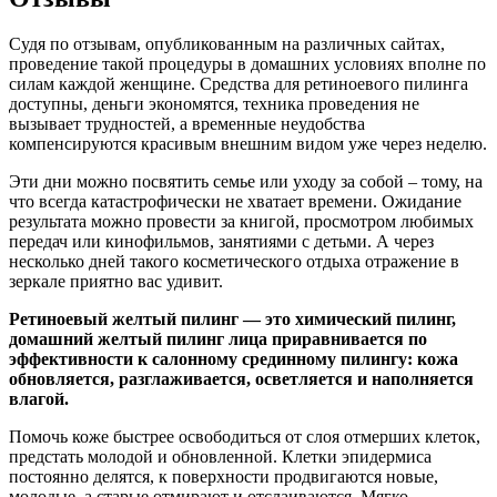
Судя по отзывам, опубликованным на различных сайтах,
проведение такой процедуры в домашних условиях вполне по
силам каждой женщине. Средства для ретиноевого пилинга
доступны, деньги экономятся, техника проведения не
вызывает трудностей, а временные неудобства
компенсируются красивым внешним видом уже через неделю.
Эти дни можно посвятить семье или уходу за собой – тому, на
что всегда катастрофически не хватает времени. Ожидание
результата можно провести за книгой, просмотром любимых
передач или кинофильмов, занятиями с детьми. А через
несколько дней такого косметического отдыха отражение в
зеркале приятно вас удивит.
Ретиноевый желтый пилинг — это химический пилинг,
домашний желтый пилинг лица приравнивается по
эффективности к салонному срединному пилингу: кожа
обновляется, разглаживается, осветляется и наполняется
влагой.
Помочь коже быстрее освободиться от слоя отмерших клеток,
предстать молодой и обновленной. Клетки эпидермиса
постоянно делятся, к поверхности продвигаются новые,
молодые, а старые отмирают и отслаиваются. Мягко