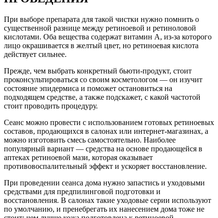
При выборе препарата для такой чистки нужно помнить о
существенной разнице между ретиноевой и ретиноловой
кислотами. Оба вещества содержат витамин А, из-за которого
лицо окрашивается в желтый цвет, но ретиноевая кислота
действует сильнее.
Прежде, чем выбрать конкретный бьюти-продукт, стоит
проконсультироваться со своим косметологом — он изучит
состояние эпидермиса и поможет остановиться на
подходящем средстве, а также подскажет, с какой частотой
стоит проводить процедуру.
Сеанс можно провести с использованием готовых ретиноевых
составов, продающихся в салонах или интернет-магазинах, а
можно изготовить смесь самостоятельно. Наиболее
популярный вариант — средства на основе продающейся в
аптеках ретиноевой мази, которая оказывает
противовоспалительный эффект и ускоряет восстановление.
При проведении сеанса дома нужно запастись и уходовыми
средствами для предпилинговой подготовки и
восстановления. В салонах такие уходовые серии используют
по умолчанию, и пренебрегать их нанесением дома тоже не
стоит: чем лучше кожа подготовлена к ретиноевой