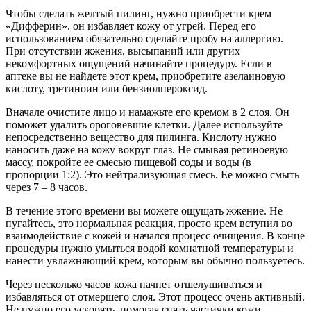
Чтобы сделать желтый пилинг, нужно приобрести крем
«Дифферин», он избавляет кожу от угрей. Перед его
использованием обязательно сделайте пробу на аллергию.
При отсутствии жжения, высыпаний или других
некомфортных ощущений начинайте процедуру. Если в
аптеке вы не найдете этот крем, приобретите азелаиновую
кислоту, третиноин или бензиолпероксид.
Вначале очистите лицо и намажьте его кремом в 2 слоя. Он
поможет удалить ороговевшие клетки. Далее используйте
непосредственно вещество для пилинга. Кислоту нужно
наносить даже на кожу вокруг глаз. Не смывая ретиноевую
массу, покройте ее смесью пищевой соды и воды (в
пропорции 1:2). Это нейтрализующая смесь. Ее можно смыть
через 7 – 8 часов.
В течение этого времени вы можете ощущать жжение. Не
пугайтесь, это нормальная реакция, просто крем вступил во
взаимодействие с кожей и начался процесс очищения. В конце
процедуры нужно умыться водой комнатной температуры и
нанести увлажняющий крем, которым вы обычно пользуетесь.
Через несколько часов кожа начнет отшелушиваться и
избавляться от отмершего слоя. Этот процесс очень активный.
Не нужно его ускорять, помогая снять частички кожи