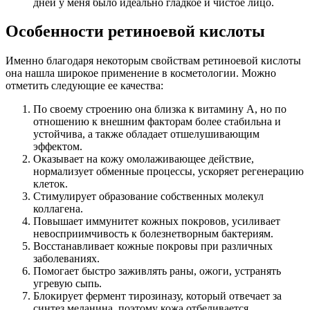
дней у меня было идеально гладкое и чистое лицо.
Особенности ретиноевой кислоты
Именно благодаря некоторым свойствам ретиноевой кислоты
она нашла широкое применение в косметологии. Можно
отметить следующие ее качества:
По своему строению она близка к витамину А, но по
отношению к внешним факторам более стабильна и
устойчива, а также обладает отшелушивающим
эффектом.
Оказывает на кожу омолаживающее действие,
нормализует обменные процессы, ускоряет регенерацию
клеток.
Стимулирует образование собственных молекул
коллагена.
Повышает иммунитет кожных покровов, усиливает
невосприимчивость к болезнетворным бактериям.
Восстанавливает кожные покровы при различных
заболеваниях.
Помогает быстро заживлять раны, ожоги, устранять
угревую сыпь.
Блокирует фермент тирозиназу, который отвечает за
синтез меланина, поэтому кожа отбеливается,