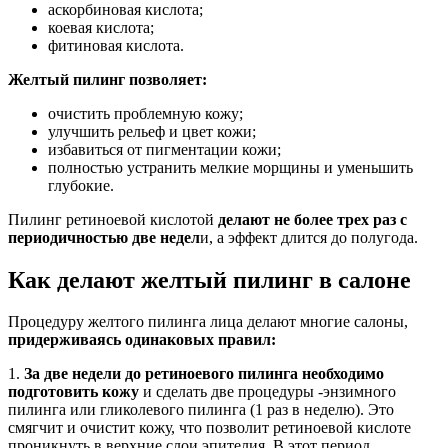
аскорбиновая кислота;
коевая кислота;
фитиновая кислота.
Желтый пилинг позволяет:
очистить проблемную кожу;
улучшить рельеф и цвет кожи;
избавиться от пигментации кожи;
полностью устранить мелкие морщины и уменьшить
глубокие.
Пилинг ретиноевой кислотой
делают не более трех раз с
периодичностью две недел
и, а эффект длится до полугода.
Как делают желтый пилинг в салоне
Процедуру желтого пилинга лица делают многие салоны,
придерживаясь одинаковых правил:
1.
За две недели до ретиноевого пилинга необходимо
подготовить кожу
и сделать две процедуры -энзимного
пилинга или гликолевого пилинга (1 раз в неделю). Это
смягчит и очистит кожу, что позволит ретиноевой кислоте
проникнуть в верхние слои эпителия. В этот период