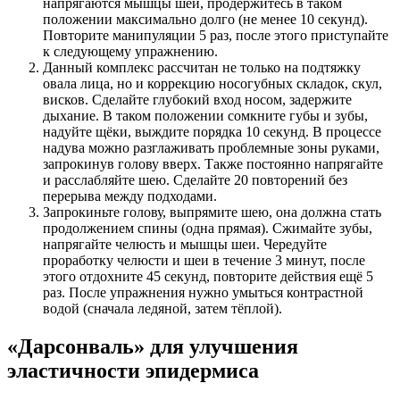
напрягаются мышцы шеи, продержитесь в таком
положении максимально долго (не менее 10 секунд).
Повторите манипуляции 5 раз, после этого приступайте
к следующему упражнению.
Данный комплекс рассчитан не только на подтяжку
овала лица, но и коррекцию носогубных складок, скул,
висков. Сделайте глубокий вход носом, задержите
дыхание. В таком положении сомкните губы и зубы,
надуйте щёки, выждите порядка 10 секунд. В процессе
надува можно разглаживать проблемные зоны руками,
запрокинув голову вверх. Также постоянно напрягайте
и расслабляйте шею. Сделайте 20 повторений без
перерыва между подходами.
Запрокиньте голову, выпрямите шею, она должна стать
продолжением спины (одна прямая). Сжимайте зубы,
напрягайте челюсть и мышцы шеи. Чередуйте
проработку челюсти и шеи в течение 3 минут, после
этого отдохните 45 секунд, повторите действия ещё 5
раз. После упражнения нужно умыться контрастной
водой (сначала ледяной, затем тёплой).
«Дарсонваль» для улучшения
эластичности эпидермиса