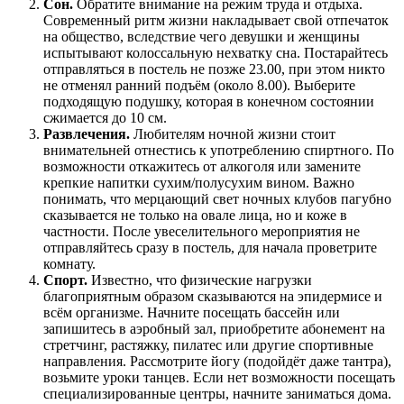
Сон.
Обратите внимание на режим труда и отдыха.
Современный ритм жизни накладывает свой отпечаток
на общество, вследствие чего девушки и женщины
испытывают колоссальную нехватку сна. Постарайтесь
отправляться в постель не позже 23.00, при этом никто
не отменял ранний подъём (около 8.00). Выберите
подходящую подушку, которая в конечном состоянии
сжимается до 10 см.
Развлечения.
Любителям ночной жизни стоит
внимательней отнестись к употреблению спиртного. По
возможности откажитесь от алкоголя или замените
крепкие напитки сухим/полусухим вином. Важно
понимать, что мерцающий свет ночных клубов пагубно
сказывается не только на овале лица, но и коже в
частности. После увеселительного мероприятия не
отправляйтесь сразу в постель, для начала проветрите
комнату.
Спорт.
Известно, что физические нагрузки
благоприятным образом сказываются на эпидермисе и
всём организме. Начните посещать бассейн или
запишитесь в аэробный зал, приобретите абонемент на
стретчинг, растяжку, пилатес или другие спортивные
направления. Рассмотрите йогу (подойдёт даже тантра),
возьмите уроки танцев. Если нет возможности посещать
специализированные центры, начните заниматься дома.