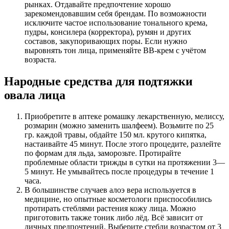
рынках. Отдавайте предпочтение хорошо
зарекомендовавшим себя брендам. По возможности
исключите частое использование тонального крема,
пудры, консилера (корректора), румян и других
составов, закупоривающих поры. Если нужно
выровнять тон лица, применяйте ВВ-крем с учётом
возраста.
Народные средства для подтяжки
овала лица
Приобретите в аптеке ромашку лекарственную, мелиссу,
розмарин (можно заменить шалфеем). Возьмите по 25
гр. каждой травы, обдайте 150 мл. крутого кипятка,
настаивайте 45 минут. После этого процедите, разлейте
по формам для льда, заморозьте. Протирайте
проблемные области трижды в сутки на протяжении 3—
5 минут. Не умывайтесь после процедуры в течение 1
часа.
В большинстве случаев алоэ вера используется в
медицине, но опытные косметологи приспособились
протирать стеблями растения кожу лица. Можно
приготовить также тоник либо лёд. Всё зависит от
личных предпочтений. Выберите стебли возрастом от 3