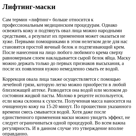
Лифтинг-маски
Сам термин «лифтинг» больше относится к
профессиональным медицинским процедурам. Однако
освежить кожу и подтянуть овал лица можно народными
средствами, а результат их применения может оказаться не
хуже. Первыми помощниками в этом нелегком деле для нас
становятся простой яичный белок и подтягивающий крем.
После нанесения на лицо любого любимого крема сверху
равномерным слоем накладывается сырой белок яйца. Маску
можно держать только до первых признаков высыхания, а
после их появления нужно немедленно смыть ее водой.
Коррекция овала лица также осуществляется с помощью
лечебной грязи, которую легко можно приобрести в любой
близлежащей аптеке. Разводится она водой или молоком до
состояния жидкой пасты. Молоко в рецепте используется,
если кожа склонна к сухости. Полученная масса наносится на
очищенную кожу на 15-20 минут. По прошествии указанного
времени смесь смывается водой. Хотя даже после
единственного применения маски можно увидеть эффект, не
следует ограничиваться одной процедурой. Во всем важна
регулярность. И в данном случае это утверждение вполне
оправданно.