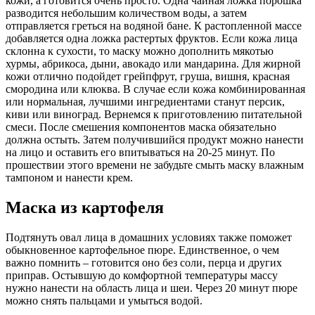
кожи, а готовится очень просто. Одна чайная ложка порошка
разводится небольшим количеством воды, а затем
отправляется греться на водяной бане. К растопленной массе
добавляется одна ложка растертых фруктов. Если кожа лица
склонна к сухости, то маску можно дополнить мякотью
хурмы, абрикоса, дыни, авокадо или мандарина. Для жирной
кожи отлично подойдет грейпфрут, груша, вишня, красная
смородина или клюква. В случае если кожа комбинированная
или нормальная, лучшими ингредиентами станут персик,
киви или виноград. Вернемся к приготовлению питательной
смеси. После смешения компонентов маска обязательно
должна остыть. Затем получившийся продукт можно нанести
на лицо и оставить его впитываться на 20-25 минут. По
прошествии этого времени не забудьте смыть маску влажным
тампоном и нанести крем.
Маска из картофеля
Подтянуть овал лица в домашних условиях также поможет
обыкновенное картофельное пюре. Единственное, о чем
важно помнить – готовится оно без соли, перца и других
приправ. Остывшую до комфортной температуры массу
нужно нанести на область лица и шеи. Через 20 минут пюре
можно снять пальцами и умыться водой.