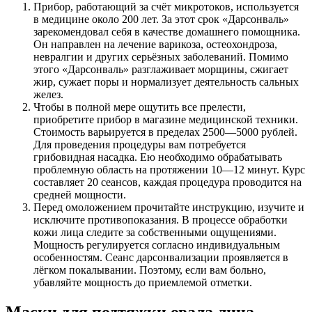
Прибор, работающий за счёт микротоков, используется
в медицине около 200 лет. За этот срок «Дарсонваль»
зарекомендовал себя в качестве домашнего помощника.
Он направлен на лечение варикоза, остеохондроза,
невралгии и других серьёзных заболеваний. Помимо
этого «Дарсонваль» разглаживает морщины, сжигает
жир, сужает поры и нормализует деятельность сальных
желез.
Чтобы в полной мере ощутить все прелести,
приобретите прибор в магазине медицинской техники.
Стоимость варьируется в пределах 2500—5000 рублей.
Для проведения процедуры вам потребуется
грибовидная насадка. Ею необходимо обрабатывать
проблемную область на протяжении 10—12 минут. Курс
составляет 20 сеансов, каждая процедура проводится на
средней мощности.
Перед омоложением прочитайте инструкцию, изучите и
исключите противопоказания. В процессе обработки
кожи лица следите за собственными ощущениями.
Мощность регулируется согласно индивидуальным
особенностям. Сеанс дарсонвализации проявляется в
лёгком покалывании. Поэтому, если вам больно,
убавляйте мощность до приемлемой отметки.
Маски для подтяжки овала лица