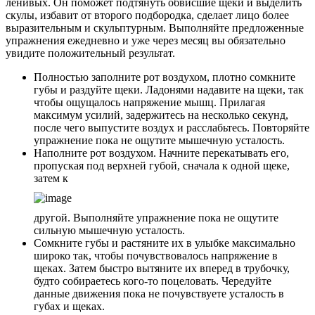
ленивых. Он поможет подтянуть обвисшие щеки и выделить
скулы, избавит от второго подбородка, сделает лицо более
выразительным и скульптурным. Выполняйте предложенные
упражнения ежедневно и уже через месяц вы обязательно
увидите положительный результат.
Полностью заполните рот воздухом, плотно сомкните
губы и раздуйте щеки. Ладонями надавите на щеки, так
чтобы ощущалось напряжение мышц. Прилагая
максимум усилий, задержитесь на несколько секунд,
после чего выпустите воздух и расслабьтесь. Повторяйте
упражнение пока не ощутите мышечную усталость.
Наполните рот воздухом. Начните перекатывать его,
пропуская под верхней губой, сначала к одной щеке,
затем к
другой. Выполняйте упражнение пока не ощутите
сильную мышечную усталость.
Сомкните губы и растяните их в улыбке максимально
широко так, чтобы почувствовалось напряжение в
щеках. Затем быстро вытяните их вперед в трубочку,
будто собираетесь кого-то поцеловать. Чередуйте
данные движения пока не почувствуете усталость в
губах и щеках.