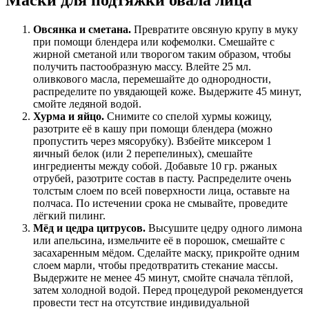
Овсянка и сметана.
Превратите овсяную крупу в муку
при помощи блендера или кофемолки. Смешайте с
жирной сметаной или творогом таким образом, чтобы
получить пастообразную массу. Влейте 25 мл.
оливкового масла, перемешайте до однородности,
распределите по увядающей коже. Выдержите 45 минут,
смойте ледяной водой.
Хурма и яйцо.
Снимите со спелой хурмы кожицу,
разотрите её в кашу при помощи блендера (можно
пропустить через мясорубку). Взбейте миксером 1
яичный белок (или 2 перепелиных), смешайте
ингредиенты между собой. Добавьте 10 гр. ржаных
отрубей, разотрите состав в пасту. Распределите очень
толстым слоем по всей поверхности лица, оставьте на
полчаса. По истечении срока не смывайте, проведите
лёгкий пилинг.
Мёд и цедра цитрусов.
Высушите цедру одного лимона
или апельсина, измельчите её в порошок, смешайте с
засахаренным мёдом. Сделайте маску, прикройте одним
слоем марли, чтобы предотвратить стекание массы.
Выдержите не менее 45 минут, смойте сначала тёплой,
затем холодной водой. Перед процедурой рекомендуется
провести тест на отсутствие индивидуальной