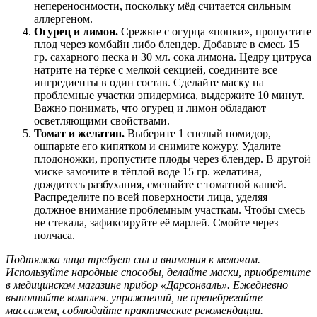
непереносимости, поскольку мёд считается сильным
аллергеном.
Огурец и лимон.
Срежьте с огурца «попки», пропустите
плод через комбайн либо блендер. Добавьте в смесь 15
гр. сахарного песка и 30 мл. сока лимона. Цедру цитруса
натрите на тёрке с мелкой секцией, соедините все
ингредиенты в один состав. Сделайте маску на
проблемные участки эпидермиса, выдержите 10 минут.
Важно понимать, что огурец и лимон обладают
осветляющими свойствами.
Томат и желатин.
Выберите 1 спелый помидор,
ошпарьте его кипятком и снимите кожуру. Удалите
плодоножки, пропустите плоды через блендер. В другой
миске замочите в тёплой воде 15 гр. желатина,
дождитесь разбухания, смешайте с томатной кашей.
Распределите по всей поверхности лица, уделяя
должное внимание проблемным участкам. Чтобы смесь
не стекала, зафиксируйте её марлей. Смойте через
полчаса.
Подтяжка лица требует сил и внимания к мелочам.
Используйте народные способы, делайте маски, приобретите
в медицинском магазине прибор «Дарсонваль». Ежедневно
выполняйте комплекс упражнений, не пренебрегайте
массажем, соблюдайте практические рекомендации.