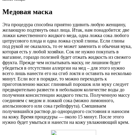
Медовая маска
Эта процедура способна приятно удивить любую женщину,
желающую подтянуть овал лица. Итак, нам понадобится: две
ложки качественного жидкого меда, одна ложка сока любого
цитрусового плода и одна ложка сухой глины. Если глины
под рукой не оказалось, то ее может заменить и обычная мука,
которая есть у любой хозяйки. Сок не нужно покупать в
магазине, гораздо полезней будет отжать жидкость из свежего
фрукта. Прежде чем испытывать маску, не лишним будет
убедиться в отсутствии аллергии на мед – для этого нужно
всего лишь нанести его на сгиб локтя и оставить на несколько
минут. Если все в порядке, то можно переходить к
приготовлению маски: глиняный порошок или муку следует
предварительно развести в небольшом количестве воды до
получения консистенции жидкого текста. Полученную массу
соединяем с медом и ложкой сока (можно лимонного,
апельсинового или сока грейпфрута). Смешиваем
получившийся раствор до однородного состояния и наносим
на кожу. Время процедуры — около 15 минут. После этого
нужно будет умыться и нанести на кожу увлажняющий крем.