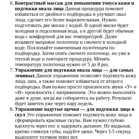
Контрастный массаж для повышения тонуса кожи и
подтяжки овала лица
Данная процедура поможет
избавиться от двойного подбородка и улучшит овал
лица, сделает его более выразительным. Нужно
подготовить две миски с водой. В одной миске будет
холодная и подсоленная вода, а в другой будет обычная
вода с комфортной для вас температурой. Далее
возьмите махровое полотенце и смочите в холодной
воде. Похлопайте намоченным полотенцем по
подбородку. Затем опять смочите полотенце, но уже в
теплой воде и повторите процедуру. Менять
температуру полотенца нужно от 5 до 8 раз.
Упражнение для подтяжки овала лица — для самых
ленивых
Данное упражнение позволяет подтянуть кожу
лица, шеи, а также поможет избавиться от второго
подбородка. Вам нужно просто произносить звуки «У» и
«И» произносить с напряжением. Это можно выполнять
даже в душе, когда вы собираетесь на работу. Результат
будет заметен уже через пару недель.
Упражнение надутые щечки — для подтяжки лица и
скул
Это упражнение поможет подтянуть кожу лица и
сформировать красивые скулы. Вам нужно глубоко
вдохнуть через нос и задержать дыхание. Не выдыхая,
крепко сомкнув губы, надуйте щеки. Через 3-5 секунд
выдохните толчком через рот.