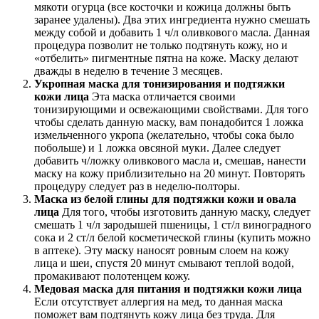
мякоти огурца (все косточки и кожица должны быть
заранее удалены). Два этих ингредиента нужно смешать
между собой и добавить 1 ч/л оливкового масла. Данная
процедура позволит не только подтянуть кожу, но и
«отбелить» пигментные пятна на коже. Маску делают
дважды в неделю в течение 3 месяцев.
Укропная маска для тонизирования и подтяжки
кожи лица
Эта маска отличается своими
тонизирующими и освежающими свойствами. Для того
чтобы сделать данную маску, вам понадобится 1 ложка
измельченного укропа (желательно, чтобы сока было
побольше) и 1 ложка овсяной муки. Далее следует
добавить ч/ложку оливкового масла и, смешав, нанести
маску на кожу приблизительно на 20 минут. Повторять
процедуру следует раз в неделю-полторы.
Маска из белой глины для подтяжки кожи и овала
лица
Для того, чтобы изготовить данную маску, следует
смешать 1 ч/л зародышей пшеницы, 1 ст/л виноградного
сока и 2 ст/л белой косметической глины (купить можно
в аптеке). Эту маску наносят ровным слоем на кожу
лица и шеи, спустя 20 минут смывают теплой водой,
промакивают полотенцем кожу.
Медовая маска для питания и подтяжки кожи лица
Если отсутствует аллергия на мед, то данная маска
поможет вам подтянуть кожу лица без труда. Для