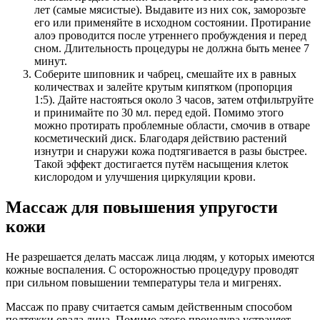
лет (самые мясистые). Выдавите из них сок, заморозьте
его или применяйте в исходном состоянии. Протирание
алоэ проводится после утреннего пробуждения и перед
сном. Длительность процедуры не должна быть менее 7
минут.
Соберите шиповник и чабрец, смешайте их в равных
количествах и залейте крутым кипятком (пропорция
1:5). Дайте настояться около 3 часов, затем отфильтруйте
и принимайте по 30 мл. перед едой. Помимо этого
можно протирать проблемные области, смочив в отваре
косметический диск. Благодаря действию растений
изнутри и снаружи кожа подтягивается в разы быстрее.
Такой эффект достигается путём насыщения клеток
кислородом и улучшения циркуляции крови.
Массаж для повышения упругости
кожи
Не разрешается делать массаж лица людям, у которых имеются
кожные воспаления. С осторожностью процедуру проводят
при сильном повышении температуры тела и мигренях.
Массаж по праву считается самым действенным способом
подтяжки овала лица. Помимо этого процедура устраняет