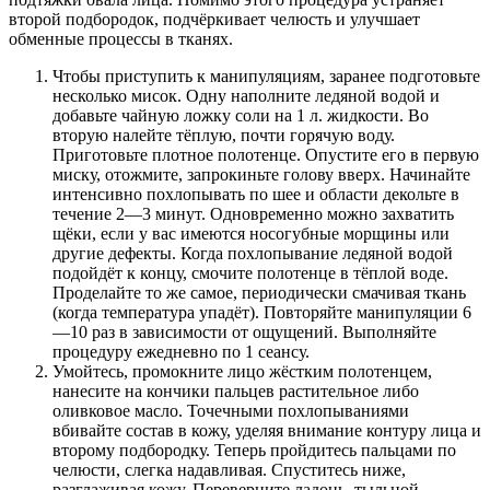
второй подбородок, подчёркивает челюсть и улучшает
обменные процессы в тканях.
Чтобы приступить к манипуляциям, заранее подготовьте
несколько мисок. Одну наполните ледяной водой и
добавьте чайную ложку соли на 1 л. жидкости. Во
вторую налейте тёплую, почти горячую воду.
Приготовьте плотное полотенце. Опустите его в первую
миску, отожмите, запрокиньте голову вверх. Начинайте
интенсивно похлопывать по шее и области декольте в
течение 2—3 минут. Одновременно можно захватить
щёки, если у вас имеются носогубные морщины или
другие дефекты. Когда похлопывание ледяной водой
подойдёт к концу, смочите полотенце в тёплой воде.
Проделайте то же самое, периодически смачивая ткань
(когда температура упадёт). Повторяйте манипуляции 6
—10 раз в зависимости от ощущений. Выполняйте
процедуру ежедневно по 1 сеансу.
Умойтесь, промокните лицо жёстким полотенцем,
нанесите на кончики пальцев растительное либо
оливковое масло. Точечными похлопываниями
вбивайте состав в кожу, уделяя внимание контуру лица и
второму подбородку. Теперь пройдитесь пальцами по
челюсти, слегка надавливая. Спуститесь ниже,
разглаживая кожу. Переверните ладонь, тыльной