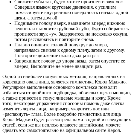
Сложите губы так, будто хотите произнести звук «о».
Совершая языком круговые движения, с усилием
помассируйте внутреннюю поверхность сначала одной
щеки, а затем другой.
Поднимите голову вверх, выдвинете вперед нижнюю
челюсть и вытяните трубочкой губы, будто собираетесь
произнести звук «у». Задержитесь на несколько секунд,
потом расслабьтесь и повторите снова.
Плавно опишите головой полукруг до упора,
направляясь сначала к одному плечу, затем к другому.
Повторите движение около двадцати раз.
Запрокиньте голову до упора назад, затем опустите ее
вперед. Выполните не менее двадцати раз.
Одной из наиболее популярных методик, направленных на
коррекцию овала лица, является гимнастика Кэрол Маджио.
Регулярное выполнение основного комплекса позволит
избавиться от двойного подбородка, обвислых щек и морщин,
а также привести в тонус лицевые мышцы и кожу. Кроме
того, некоторые упражнения способны помочь даже слегка
изменить черты лица, например, укоротить нос или
«распахнуть» глаза. Более подробно гимнастика для лица
Керол Маджио будет рассмотрена нами в одной из следующих
статей, если же вы неплохо владеете английским, можете
сделать это самостоятельно на официальном сайте Кэрол.