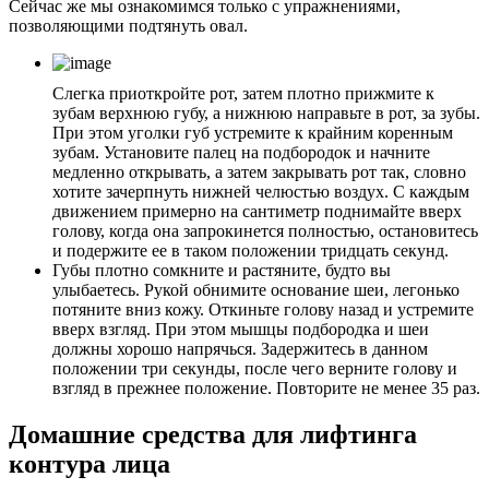
Сейчас же мы ознакомимся только с упражнениями,
позволяющими подтянуть овал.
Слегка приоткройте рот, затем плотно прижмите к
зубам верхнюю губу, а нижнюю направьте в рот, за зубы.
При этом уголки губ устремите к крайним коренным
зубам. Установите палец на подбородок и начните
медленно открывать, а затем закрывать рот так, словно
хотите зачерпнуть нижней челюстью воздух. С каждым
движением примерно на сантиметр поднимайте вверх
голову, когда она запрокинется полностью, остановитесь
и подержите ее в таком положении тридцать секунд.
Губы плотно сомкните и растяните, будто вы
улыбаетесь. Рукой обнимите основание шеи, легонько
потяните вниз кожу. Откиньте голову назад и устремите
вверх взгляд. При этом мышцы подбородка и шеи
должны хорошо напрячься. Задержитесь в данном
положении три секунды, после чего верните голову и
взгляд в прежнее положение. Повторите не менее 35 раз.
Домашние средства для лифтинга
контура лица