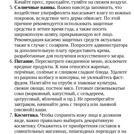
Качайте пресс, приседайте, гуляйте на свежем воздухе.
Солнечные ванны.
Важно навсегда запомнить, что
воздействие ультрафиолета высасывает влагу из кожных
покровов, вследствие чего дерма обвисает. По этой
причине рекомендуется использовать защитные
средства в летнее время года, а также носить
широкополую шляпу, прикрывающую всё лицо.
Рекомендация касаемо защитных средств актуальна
также в случае с солярием. Попросите администратора
за дополнительную плату предоставить крема,
разработанные для получения искусственного загара.
Питание.
Пересмотрите ежедневное меню, исключите
вредные продукты. К ним относятся жареные,
перчёные, солёные и слишком сладкие блюда. Удалите
из рациона колбасу и консервы, не увлекайтесь фаст-
фудом. Налегайте на отруби и злаковые культуры,
свежие овощи, постное мясо. Готовьте свежевыжатые
соки (морковный, капустный, с сельдереем,
цитрусовый, яблочный и пр.). Не пренебрегайте
завтраком, начинайте день с творога или льняной
(овсяной) каши.
Косметика.
Чтобы сохранить кожу лица в должном
виде, важно правильно выбирать декоративную
косметику. Откажитесь от приобретения составов в
сомнительных магазинах, пешеходных переходах и на