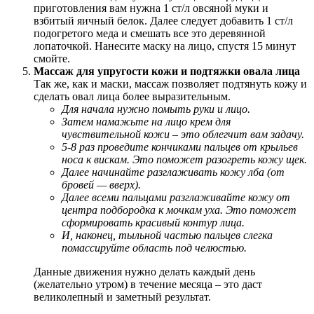
приготовления вам нужна 1 ст/л овсяной муки и
взбитый яичный белок. Далее следует добавить 1 ст/л
подогретого меда и смешать все это деревянной
лопаточкой. Нанесите маску на лицо, спустя 15 минут
смойте.
Массаж для упругости кожи и подтяжки овала лица
Так же, как и маски, массаж позволяет подтянуть кожу и
сделать овал лица более выразительным.
Для начала нужно помыть руки и лицо.
Затем намажьте на лицо крем для
чувствительной кожи – это облегчит вам задачу.
5-8 раз проведите кончиками пальцев от крыльев
носа к вискам. Это поможет разогреть кожу щек.
Далее начинайте разглаживать кожу лба (от
бровей — вверх).
Далее всеми пальцами разглаживайте кожу от
центра подбородка к мочкам уха. Это поможет
сформировать красивый контур лица.
И, наконец, тыльной частью пальцев слегка
помассируйте область под челюстью.
Данные движения нужно делать каждый день
(желательно утром) в течение месяца – это даст
великолепный и заметный результат.