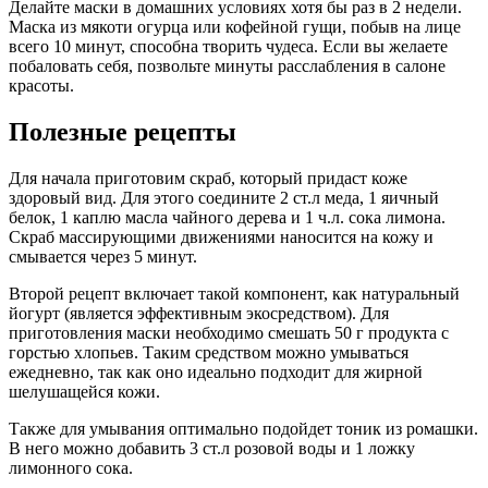
Делайте маски в домашних условиях хотя бы раз в 2 недели.
Маска из мякоти огурца или кофейной гущи, побыв на лице
всего 10 минут, способна творить чудеса. Если вы желаете
побаловать себя, позвольте минуты расслабления в салоне
красоты.
Полезные рецепты
Для начала приготовим скраб, который придаст коже
здоровый вид. Для этого соедините 2 ст.л меда, 1 яичный
белок, 1 каплю масла чайного дерева и 1 ч.л. сока лимона.
Скраб массирующими движениями наносится на кожу и
смывается через 5 минут.
Второй рецепт включает такой компонент, как натуральный
йогурт (является эффективным экосредством). Для
приготовления маски необходимо смешать 50 г продукта с
горстью хлопьев. Таким средством можно умываться
ежедневно, так как оно идеально подходит для жирной
шелушащейся кожи.
Также для умывания оптимально подойдет тоник из ромашки.
В него можно добавить 3 ст.л розовой воды и 1 ложку
лимонного сока.