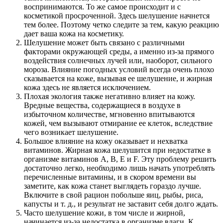
воспринимаются. То же самое происходит и с
косметикой просроченной. Здесь шелушение начнется
тем более. Поэтому четко следите за тем, какую реакцию
дает ваша кожа на косметику.
Шелушение может быть связано с различными
факторами окружающей среды, а именно из-за прямого
воздействия солнечных лучей или, наоборот, сильного
мороза. Влияние погодных условий всегда очень плохо
сказывается на коже, вызывая ее шелушение, и жирная
кожа здесь не является исключением.
Плохая экология также негативно влияет на кожу.
Вредные вещества, содержащиеся в воздухе в
избыточном количестве, мгновенно впитываются
кожей, чем вызывают отмирание ее клеток, вследствие
чего возникает шелушение.
Большое влияние на кожу оказывает и нехватка
витаминов. Жирная кожа шелушится при недостатке в
организме витаминов A, B, E и F. Эту проблему решить
достаточно легко, необходимо лишь начать употреблять
перечисленные витамины, и в скором времени вы
заметите, как кожа станет выглядеть гораздо лучше.
Включите в свой рацион побольше яиц, рыбы, риса,
капусты и т. д., и результат не заставит себя долго ждать.
Часто шелушение кожи, в том числе и жирной,
начинается из-за недостатка в организме влаги. К