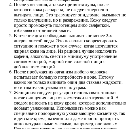
После умывания, а также принятия душа, после
которого кожа распарена, не следует энергично
вытирать лицо. Это травмирует эпидермис, вызывает не
только шелушение, но и раздражение. Кожу следует
просто промокнуть полотенцем либо салфеткой,
избавляясь от лишней влаги.
В течение дня необходимо выпивать не менее 2-х
литров чистой воды. Это позволит скорректировать
ситуацию и поможет в том случае, когда шелушится
жирная кожа на лице. Из рациона лучше исключить
кофеин, алкоголь, свести к минимуму употребление
слишком острой, жирной или соленой пищи с
добавлением специй.
После пробуждения организм любого человека
испытывает большую потребность в воде. Потому
важно не только выпивать один-два стакана жидкости,
но и тщательно умываться по утрам.
Женщинам следует регулярно использовать тоники
после очищения лица от косметики и загрязнений. А
следом наносить на кожу крема, которые дополнительно
добавят увлажнения. Использовать можно как
специально подобранную ухаживающую косметику, так
и детские крема, вазелин или даже просто протирать
лицо натуральными маслами, например, оливковым.
Что касается мужчин, то сегодня в продаже имеется