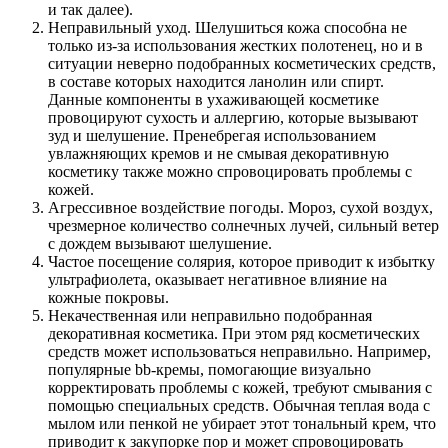
и так далее).
Неправильный уход. Шелушиться кожа способна не
только из-за использования жестких полотенец, но и в
ситуации неверно подобранных косметических средств,
в составе которых находится ланолин или спирт.
Данные компоненты в ухаживающей косметике
провоцируют сухость и аллергию, которые вызывают
зуд и шелушение. Пренебрегая использованием
увлажняющих кремов и не смывая декоративную
косметику также можно спровоцировать проблемы с
кожей.
Агрессивное воздействие погоды. Мороз, сухой воздух,
чрезмерное количество солнечных лучей, сильный ветер
с дождем вызывают шелушение.
Частое посещение солярия, которое приводит к избытку
ультрафиолета, оказывает негативное влияние на
кожные покровы.
Некачественная или неправильно подобранная
декоративная косметика. При этом ряд косметических
средств может использоваться неправильно. Например,
популярные bb-кремы, помогающие визуально
корректировать проблемы с кожей, требуют смывания с
помощью специальных средств. Обычная теплая вода с
мылом или пенкой не убирает этот тональный крем, что
приводит к закупорке пор и может спровоцировать