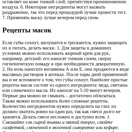
оставляет на коже тонкий слой, препятствуя проникновению
воздуха. 6. Некоторые ингредиенты могут вызвать
раздражение, так что перед процедурой лучше провести тест.
7. Применять маску лучше вечером перед сном.
Рецепты масок
Если губы сохнут, шелушатся и трескаются, нужно защищать
их и питать, делать маски. 1. Для защиты в домашних
условиях можно использовать жирный крем для рук,
например, детский: его наносят тонким слоем, сверху
гигиеническую помаду и при необходимости декоративную.
2. На ночь нанесите витамины А или Е, они продаются в виде
масляных растворов в аптеках. После пары дней применений
вы и не вспомните о том, что губы сохнут. Наиболее простые
рецепты масок состоят из одного ингредиента: меда, сметаны
или сливочного масла. Их наносят на 5-10 минут вечером.
Первые два можно не смывать – достаточно облизаться.
Также можно использовать более сложные рецепты.
Количество ингредиентов нужно определить на глаз: их
должно хватить ровно на один раз, так как смеси долго не
хранятся. Делать смеси несложно и доступно всем.
1.
Смешайте сок сырой тыквы и мягкий творог, смойте
салфеткой, смоченной в молочной сыворотке или кефире.