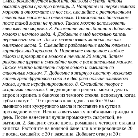
Смесь рекомендуется наносить дважды в сутки, чтобы
оказать губам срочную помощь.
2. Натрите на терке немного
моркови и отожмите из нее сок, смешайте с растопленным
сливочным маслом или оливковым. Пользоваться бальзамом
после такой маски не нужно. Также можно использовать
киви вместо моркови.
3. Разомните часть банана и добавьте
молоко и немного меда.
4. Добавьте в мед несколько капель
персикового масла. Также можно взять миндальное или
оливковое масла.
5. Смешайте раздавленные ягоды клюквы и
картофельный крахмал.
6. Порежьте очищенное сладкое
яблоко и проварите в молоке в течение 20 минут. Затем
раздавите фрукт и смешайте пюре с растительным маслом.
Также можно натереть сырое яблоко и смешать со
сливочным маслом.
7. Добавьте в жирную сметану несколько
капель грейпфрутового сока и в два раза больше оливкового
масла, лучше нерафинированного.
8. Смешайте творог с
жирными сливками.
Следующие два рецепта можно делать
впрок и хранить в баночке из темного стекла, используя, когда
губы сохнут. 1. 10 г цветков календулы залейте 50 мл
льняного или кукурузного масла и поставьте на сутки в
прохладное место. Использовать маску необходимо трижды в
день. После нанесения лучше промокнуть салфеткой, не
вытирая. 2. Заварите сухие цветы ромашки в четверти стакана
кипятка. Растопите на водяной бане или в микроволновке 20
г воска, смешайте с 30 г вазелина. Добавьте отвар и 30 г