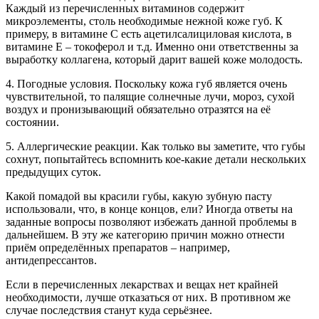
Каждый из перечисленных витаминов содержит
микроэлементы, столь необходимые нежной коже губ. К
примеру, в витамине С есть ацетилсалициловая кислота, в
витамине Е – токоферол и т.д. Именно они ответственны за
выработку коллагена, который дарит вашей коже молодость.
4. Погодные условия. Поскольку кожа губ является очень
чувствительной, то палящие солнечные лучи, мороз, сухой
воздух и пронизывающий обязательно отразятся на её
состоянии.
5. Аллергические реакции. Как только вы заметите, что губы
сохнут, попытайтесь вспомнить кое-какие детали нескольких
предыдущих суток.
Какой помадой вы красили губы, какую зубную пасту
использовали, что, в конце концов, ели? Иногда ответы на
заданные вопросы позволяют избежать данной проблемы в
дальнейшем. В эту же категорию причин можно отнести
приём определённых препаратов – например,
антидепрессантов.
Если в перечисленных лекарствах и вещах нет крайней
необходимости, лучше отказаться от них. В противном же
случае последствия станут куда серьёзнее.