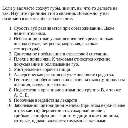
Если у вас часто сохнут губы, значит, вы что-то делаете не
так. Изучите причины этого явления. Возможно, у вас
начинается какое-либо заболевание:
Сухость губ развивается при обезвоживании. Даже
незначительном.
Неблагоприятные условия внешней среды, плохая
погода (сухая, ветреная, морозная, высокая
температура).
Длительное пребывание в стрессовой ситуации.
Плохие привычки. К таковым относятся курение,
покусывание и облизывание губ.
Употребление горячей пищи.
Аллергическая реакция на ухаживающие средства.
Генетически обусловлена аллергия на пыльцу, продукты
питания, излучение солнца.
Недостаток в организме витаминов группы В, а также
А, С, Е.
Побочные воздействия лекарств.
Заболевания щитовидной железы (при этом верхняя еще
и трескается), беременность, сахарный диабет,
грибковые инфекции – чисто медицинские причины,
которые, однако, являются самыми серьезными.