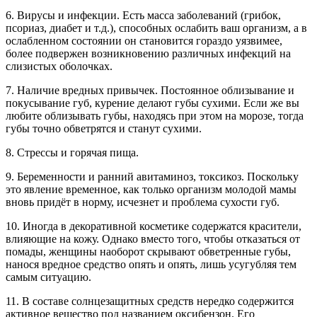
6. Вирусы и инфекции. Есть масса заболеваний (грибок,
псориаз, диабет и т.д.), способных ослабить ваш организм, а в
ослабленном состоянии он становится гораздо уязвимее,
более подвержен возникновению различных инфекций на
слизистых оболочках.
7. Наличие вредных привычек. Постоянное облизывание и
покусывание губ, курение делают губы сухими. Если же вы
любите облизывать губы, находясь при этом на морозе, тогда
губы точно обветрятся и станут сухими.
8. Стрессы и горячая пища.
9. Беременности и ранний авитаминоз, токсикоз. Поскольку
это явление временное, как только организм молодой мамы
вновь придёт в норму, исчезнет и проблема сухости губ.
10. Иногда в декоративной косметике содержатся красители,
влияющие на кожу. Однако вместо того, чтобы отказаться от
помады, женщины наоборот скрывают обветренные губы,
нанося вредное средство опять и опять, лишь усугубляя тем
самым ситуацию.
11. В составе солнцезащитных средств нередко содержится
активное вещество под названием оксибензон. Его