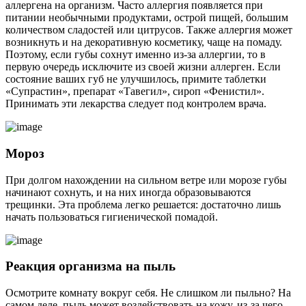
аллергена на организм. Часто аллергия появляется при
питании необычными продуктами, острой пищей, большим
количеством сладостей или цитрусов. Также аллергия может
возникнуть и на декоративную косметику, чаще на помаду.
Поэтому, если губы сохнут именно из-за аллергии, то в
первую очередь исключите из своей жизни аллерген. Если
состояние ваших губ не улучшилось, примите таблетки
«Супрастин», препарат «Тавегил», сироп «Фенистил».
Принимать эти лекарства следует под контролем врача.
Мороз
При долгом нахождении на сильном ветре или морозе губы
начинают сохнуть, и на них иногда образовываются
трещинки. Эта проблема легко решается: достаточно лишь
начать пользоваться гигиенической помадой.
Реакция организма на пыль
Осмотрите комнату вокруг себя. Не слишком ли пыльно? На
самом деле, пыль может воздействовать на кожу, из-за чего