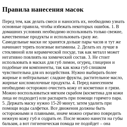
Правила нанесения масок
Перед тем, как делать смеси и наносить их, необходимо узнать
основные правила, чтобы избежать некоторых ошибок. 1. В
домашних условиях необходимо использовать только свежие,
качественные продукты и использовать сразу же.
Самодельные маски не хранятся дольше пары часов и тут же
начинают терять полезные витамины. 2. Делать их лучше в
стеклянной или керамической посуде, так как металл может
негативно повлиять на химический состав. 3. Не стоит
использовать в масках для губ лимон, огурец, глицерин и
подобные им компоненты, так как кожа губ слишком
чувствительна для их воздействия. Нужно выбирать более
жирные и нейтральные: сладкие фрукты, растительное масло,
жирные кисломолочные продукты. 4. Перед нанесением
необходимо осторожно очистить кожу от косметики и грязи.
Можно воспользоваться мягким скрабом (косметика для кожи
лица не подходит) или распарить при помощи горячего пара.
5. Держать маску нужно 15-20 минут, затем удалить при
помощи воды салфетки. Все движения должны быть
осторожными и плавными, иначе можно серьезно повредить
нежную кожу губ и содрать ее. После можно нанести на губы
бальзам, а вот гигиеническая помада не подойдет – она