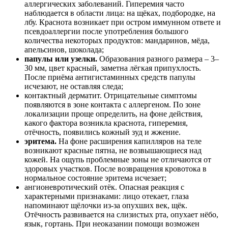
аллергических заболеваний. Гиперемия часто
наблюдается в области лица: на щёках, подбородке, на
лбу. Краснота возникает при остром иммунном ответе и
псевдоаллергии после употребления большого
количества некоторых продуктов: мандаринов, мёда,
апельсинов, шоколада;
папулы или узелки.
Образования разного размера – 3–
30 мм, цвет красный, заметна лёгкая припухлость.
После приёма антигистаминных средств папулы
исчезают, не оставляя следа;
контактный дерматит. Отрицательные симптомы
появляются в зоне контакта с аллергеном. По зоне
локализации проще определить, на фоне действия,
какого фактора возникла краснота, гиперемия,
отёчность, появились кожный зуд и жжение.
эритема.
На фоне расширения капилляров на теле
возникают красные пятна, не возвышающиеся над
кожей. На ощупь проблемные зоны не отличаются от
здоровых участков. После возвращения кровотока в
нормальное состояние эритема исчезает;
ангионевротический отёк. Опасная реакция с
характерными признаками: лицо отекает, глаза
напоминают щёлочки из-за опухших век, щёк.
Отёчность развивается на слизистых рта, опухает нёбо,
язык, гортань. При неоказании помощи возможен