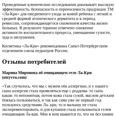
Проведенные клинические исследования доказывает высокую
эффективность, безопасность и переносимость продукции ТМ
«Ла-Кри» для ежедневного ухода за кожей ребенка с легкой и
средней формой атопического дерматита и в период
ремиссии, сопровождающегося снижением качества жизни
больных. В результате терапии отмечено снижение
активности воспалительного процесса, уменьшение сухости,
зуда и шелушения.
Косметика «Ла-Кри» рекомендована Санкт-Петербургским
отделением союза педиатров России.
Отзывы потребителей
Марина Миронова об очищающем геле Ла-Кри
(otzyvru.com)
«Так случилось, что мы с мужем оба аллергики, и у нашего
сына аллергия стала проявляться еще с роддома- то сыпь
какая- то непонятная, потом кожа стала сухой, маслом детским
боялась пользоваться, и так как сама уже не первый год
пользуюсь средствами Ла- кри, то и малышу не стала
эксперементировать, и для купания стала пользоваться гелем
очищающим Ла-кри. Мне в нем нравится то, что он без химии