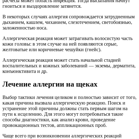
расчесы может попасть инфекция. Тогда высыпания начнут
гноиться и выздоровление затянется.
В некоторых случаях аллергия сопровождается затрудненным
дыханием, кашлем, чиханием, слезотечением, светобоязнью,
заложенностью носа.
Аллергическая реакция может затрагивать волосистую часть
кожи головы: в этом случае на ней появляются серые,
желтоватые или коричневые чешуйки (гнейс).
Аллергическая реакция может стать начальной стадией
воспалительных и кожных заболеваний — экземы, дерматита,
конъюнктивита и др.
Лечение аллергии на щеках
Выбор тактики лечения целиком и полностью зависит от того,
какая причина вызвала аллергическую реакцию. Поиск и
устранение этой причины должны стать первым шагом на
пути к исцелению. Для этого могут потребоваться такие
способы диагностики, как анализ крови, проведение
провокационных тестов, аппликационных проб.
Чаще всего при возникновении аллергических реакций