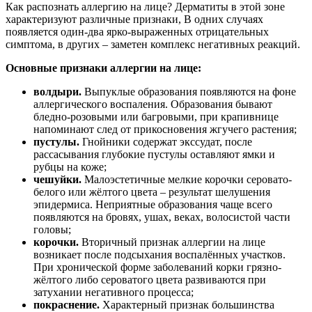
Как распознать аллергию на лице? Дерматиты в этой зоне
характеризуют различные признаки, В одних случаях
появляется один-два ярко-выраженных отрицательных
симптома, в других – заметен комплекс негативных реакций.
Основные признаки аллергии на лице:
волдыри.
Выпуклые образования появляются на фоне
аллергического воспаления. Образования бывают
бледно-розовыми или багровыми, при крапивнице
напоминают след от прикосновения жгучего растения;
пустулы.
Гнойники содержат экссудат, после
рассасывания глубокие пустулы оставляют ямки и
рубцы на коже;
чешуйки.
Малоэстетичные мелкие корочки серовато-
белого или жёлтого цвета – результат шелушения
эпидермиса. Неприятные образования чаще всего
появляются на бровях, ушах, веках, волосистой части
головы;
корочки.
Вторичный признак аллергии на лице
возникает после подсыхания воспалённых участков.
При хронической форме заболеваний корки грязно-
жёлтого либо сероватого цвета развиваются при
затухании негативного процесса;
покраснение.
Характерный признак большинства