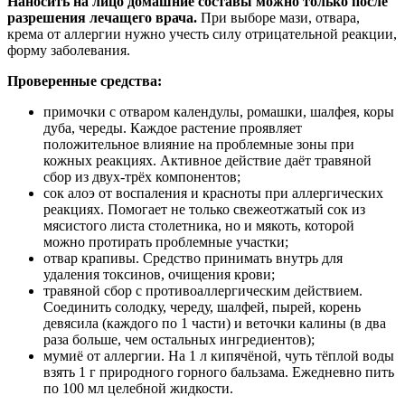
Наносить на лицо домашние составы можно только после
разрешения лечащего врача.
При выборе мази, отвара,
крема от аллергии нужно учесть силу отрицательной реакции,
форму заболевания.
Проверенные средства:
примочки с отваром календулы, ромашки, шалфея, коры
дуба, череды. Каждое растение проявляет
положительное влияние на проблемные зоны при
кожных реакциях. Активное действие даёт травяной
сбор из двух-трёх компонентов;
сок алоэ от воспаления и красноты при аллергических
реакциях. Помогает не только свежеотжатый сок из
мясистого листа столетника, но и мякоть, которой
можно протирать проблемные участки;
отвар крапивы. Средство принимать внутрь для
удаления токсинов, очищения крови;
травяной сбор с противоаллергическим действием.
Соединить солодку, череду, шалфей, пырей, корень
девясила (каждого по 1 части) и веточки калины (в два
раза больше, чем остальных ингредиентов);
мумиё от аллергии. На 1 л кипячёной, чуть тёплой воды
взять 1 г природного горного бальзама. Ежедневно пить
по 100 мл целебной жидкости.