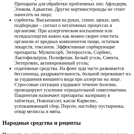
Препараты для обработки проблемных зон: Афлодерм,
Элоком, Адвантан. Другие кортикостероиды не стоит
наносить на лицо;
сорбенты. Высыпания на руках, спине, щеках, шее,
подбородке – сигнал о негативных процессах в
организме. При аллергическом воспалении или
псевдоаллергии важно как можно скорее очистить
организм от вредных компонентов пищи, остатков
лекарств, токсинов. Эффективные сорбирующие
препараты: Мультисорб, Энтеросгель, Сорбекс,
Лактофильтрум, Полифепан, Белый уголь, Смекта,
Энтерумин, активированный уголь;
седативные средства. На фоне зуда часто развивается
бессонница, раздражительность, больной переживает из-
за ухудшения внешнего вида при аллергии на лице.
Стрессовые ситуации ухудшают течение болезни,
провоцируют усиление отрицательной симптоматики.
Пациентам назначают препараты: валериану в
таблетках, Новопассит, капли Карвелис,
успокаивающий сбор, Персен, настойку пустырника,
отвар мелиссы и мяты.
Народные средства и рецепты