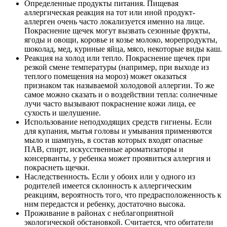
Определенные продукты питания. Пищевая
аллергическая реакция на тот или иной продукт-
аллерген очень часто локализуется именно на лице.
Покраснение щечек могут вызвать сезонные фрукты,
ягоды и овощи, коровье и козье молоко, морепродукты,
шоколад, мед, куриные яйца, мясо, некоторые виды каш.
Реакция на холод или тепло. Покраснение щечек при
резкой смене температуры (например, при выходе из
теплого помещения на мороз) может оказаться
признаком так называемой холодовой аллергии. То же
самое можно сказать и о воздействии тепла: солнечные
лучи часто вызывают покраснение кожи лица, ее
сухость и шелушение.
Использование неподходящих средств гигиены. Если
для купания, мытья головы и умывания применяются
мыло и шампунь, в состав которых входят опасные
ПАВ, спирт, искусственные ароматизаторы и
консерванты, у ребенка может проявиться аллергия и
покраснеть щечки.
Наследственность. Если у обоих или у одного из
родителей имеется склонность к аллергическим
реакциям, вероятность того, что предрасположенность к
ним передастся и ребенку, достаточно высока.
Проживание в районах с неблагоприятной
экологической обстановкой. Считается, что обитатели