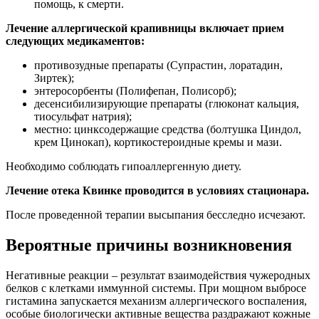
помощь, к смерти.
Лечение аллергической крапивницы включает прием
следующих медикаментов
:
противозудные препараты (Супрастин, лоратадин,
Зиртек);
энтеросорбенты (Полифепан, Полисорб);
десенсибилизирующие препараты (глюконат кальция,
тиосульфат натрия);
местно: цинксодержащие средства (болтушка Циндол,
крем Цинокап), кортикостероидные кремы и мази.
Необходимо соблюдать гипоаллергенную диету.
Лечение отека Квинке проводится в условиях стационара.
После проведенной терапии высыпания бесследно исчезают.
Вероятные причины возникновения
Негативные реакции – результат взаимодействия чужеродных
белков с клетками иммунной системы. При мощном выбросе
гистамина запускается механизм аллергического воспаления,
особые биологически активные вещества раздражают кожные