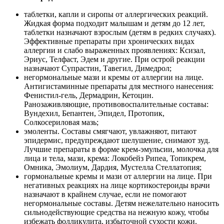
таблетки, капли и сиропы от аллергических реакций.
Жидкая форма подходит малышам и детям до 12 лет,
таблетки назначают взрослым (детям в редких случаях).
Эффективные препараты при хронических видах
аллергии и слабо выраженных проявлениях: Ксизал,
Эриус, Телфаст, Эдем и другие. При острой реакции
назначают Супрастин, Тавегил, Димедрол;
негормональные мази и кремы от аллергии на лице.
Антигистаминные препараты для местного нанесения:
Фенистил-гель, Дермадрин, Кетоцин.
Ранозаживляющие, противовоспалительные составы:
Вундехил, Бепантен, Эпидел, Протопик,
Солкосериловая мазь;
эмоленты. Составы смягчают, увлажняют, питают
эпидермис, предупреждают шелушение, снимают зуд.
Лучшие препараты в форме крем-эмульсии, молочка для
лица и тела, мази, крема: Локобейз Рипеа, Топикрем,
Омника, Эмолиум, Дардия, Мустелла Стеллатопия;
гормональные кремы и мази от аллергии на лице. При
негативных реакциях на лице кортикостероиды врачи
назначают в крайнем случае, если не помогают
негормональные составы. Детям нежелательно наносить
сильнодействующие средства на нежную кожу, чтобы
избежать фолликулита, избыточной сухости кожи.