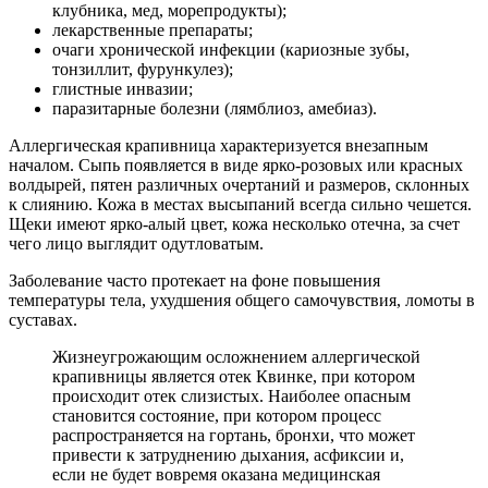
клубника, мед, морепродукты);
лекарственные препараты;
очаги хронической инфекции (кариозные зубы,
тонзиллит, фурункулез);
глистные инвазии;
паразитарные болезни (лямблиоз, амебиаз).
Аллергическая крапивница характеризуется внезапным
началом. Сыпь появляется в виде ярко-розовых или красных
волдырей, пятен различных очертаний и размеров, склонных
к слиянию. Кожа в местах высыпаний всегда сильно чешется.
Щеки имеют ярко-алый цвет, кожа несколько отечна, за счет
чего лицо выглядит одутловатым.
Заболевание часто протекает на фоне повышения
температуры тела, ухудшения общего самочувствия, ломоты в
суставах.
Жизнеугрожающим осложнением аллергической
крапивницы является отек Квинке, при котором
происходит отек слизистых. Наиболее опасным
становится состояние, при котором процесс
распространяется на гортань, бронхи, что может
привести к затруднению дыхания, асфиксии и,
если не будет вовремя оказана медицинская