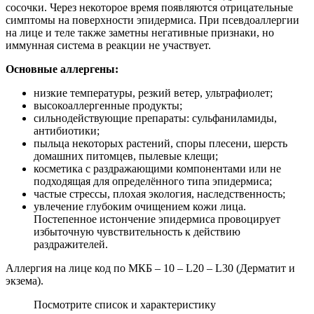
сосочки. Через некоторое время появляются отрицательные
симптомы на поверхности эпидермиса. При псевдоаллергии
на лице и теле также заметны негативные признаки, но
иммунная система в реакции не участвует.
Основные аллергены:
низкие температуры, резкий ветер, ультрафиолет;
высокоаллергенные продукты;
сильнодействующие препараты: сульфаниламиды,
антибиотики;
пыльца некоторых растений, споры плесени, шерсть
домашних питомцев, пылевые клещи;
косметика с раздражающими компонентами или не
подходящая для определённого типа эпидермиса;
частые стрессы, плохая экология, наследственность;
увлечение глубоким очищением кожи лица.
Постепенное истончение эпидермиса провоцирует
избыточную чувствительность к действию
раздражителей.
Аллергия на лице код по МКБ – 10 – L20 – L30 (Дерматит и
экзема).
Посмотрите список и характеристику