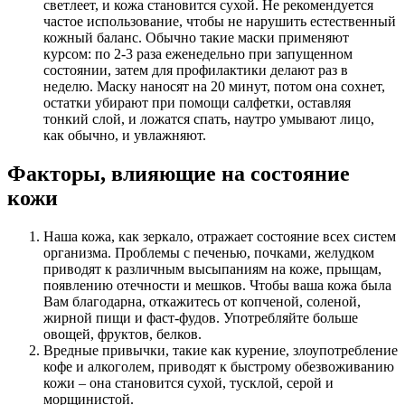
светлеет, и кожа становится сухой. Не рекомендуется
частое использование, чтобы не нарушить естественный
кожный баланс. Обычно такие маски применяют
курсом: по 2-3 раза еженедельно при запущенном
состоянии, затем для профилактики делают раз в
неделю. Маску наносят на 20 минут, потом она сохнет,
остатки убирают при помощи салфетки, оставляя
тонкий слой, и ложатся спать, наутро умывают лицо,
как обычно, и увлажняют.
Факторы, влияющие на состояние
кожи
Наша кожа, как зеркало, отражает состояние всех систем
организма. Проблемы с печенью, почками, желудком
приводят к различным высыпаниям на коже, прыщам,
появлению отечности и мешков. Чтобы ваша кожа была
Вам благодарна, откажитесь от копченой, соленой,
жирной пищи и фаст-фудов. Употребляйте больше
овощей, фруктов, белков.
Вредные привычки, такие как курение, злоупотребление
кофе и алкоголем, приводят к быстрому обезвоживанию
кожи – она становится сухой, тусклой, серой и
морщинистой.