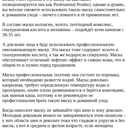
позиционируется она как Professional Product, однако я думаю,
вы вполне сможете использовать такую маску самостоятельно
в домашнем уходе – ничего сложного в её применении нет.
В составе маски коллаген, золото, пептидный комплекс,
гиалуроновая кислота и витамины – подойдёт всем начиная с
30-35 лет.
А для кожи лица я буду использовать профессиональную
омолаживающую маску. Эта маска тоже содержит золото и
гиалуроновую кислоту, а так же водоросль спирулину. Маска
обеспечивает отличный лифтинг-эффект и сияние кожи, что в
общем-то и нужно перед праздником.
Маска профессиональная, поэтому она состоит из порошка,
который необходимо развести водой. Маска довольно
капризная, требует определенную температуру воды и
пропорцию, иначе плохо размешивается и берётся комочками,
как манная каша, поэтому я не рекомендую не
профессионалам брать такую маску в домашний уход.
Когда наносите маску, не забывайте про шею и зону декольте.
Молодым девушкам можно не заморачиваться этим нюансом –
у них область шеи и декольте пока что гладкая и упругая и без
масок, а вот в среднем и зрелом возрасте, если женщина