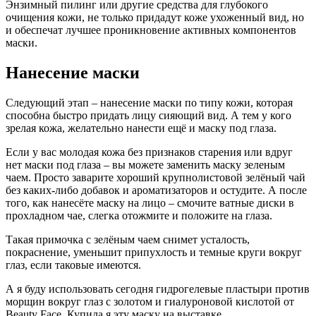
Энзимный пилинг или другие средства для глубокого
очищения кожи, не только придадут коже ухоженный вид, но
и обеспечат лучшее проникновение активных компонентов
маски.
Нанесение маски
Следующий этап – нанесение маски по типу кожи, которая
способна быстро придать лицу сияющий вид. А тем у кого
зрелая кожа, желательно нанести ещё и маску под глаза.
Если у вас молодая кожа без признаков старения или вдруг
нет маски под глаза – вы можете заменить маску зеленым
чаем. Просто заварите хороший крупнолистовой зелёный чай
без каких-либо добавок и ароматизаторов и остудите. А после
того, как нанесёте маску на лицо – смочите ватные диски в
прохладном чае, слегка отожмите и положите на глаза.
Такая примочка с зелёным чаем снимет усталость,
покраснение, уменьшит припухлость и темные круги вокруг
глаз, если таковые имеются.
А я буду использовать сегодня гидрогелевые пластыри против
морщин вокруг глаз с золотом и гиалуроновой кислотой от
Beauty Face. Купила я эту маску на выставке,