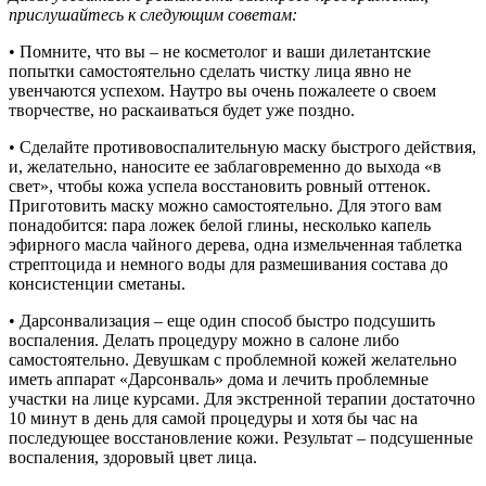
прислушайтесь к следующим советам:
• Помните, что вы – не косметолог и ваши дилетантские
попытки самостоятельно сделать чистку лица явно не
увенчаются успехом. Наутро вы очень пожалеете о своем
творчестве, но раскаиваться будет уже поздно.
• Сделайте противовоспалительную маску быстрого действия,
и, желательно, наносите ее заблаговременно до выхода «в
свет», чтобы кожа успела восстановить ровный оттенок.
Приготовить маску можно самостоятельно. Для этого вам
понадобится: пара ложек белой глины, несколько капель
эфирного масла чайного дерева, одна измельченная таблетка
стрептоцида и немного воды для размешивания состава до
консистенции сметаны.
• Дарсонвализация – еще один способ быстро подсушить
воспаления. Делать процедуру можно в салоне либо
самостоятельно. Девушкам с проблемной кожей желательно
иметь аппарат «Дарсонваль» дома и лечить проблемные
участки на лице курсами. Для экстренной терапии достаточно
10 минут в день для самой процедуры и хотя бы час на
последующее восстановление кожи. Результат – подсушенные
воспаления, здоровый цвет лица.