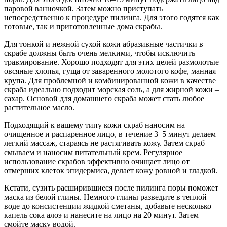
паровой ванночкой. Затем можно приступать
непосредственно к процедуре пилинга. Для этого годятся как
готовые, так и приготовленные дома скрабы.
Для тонкой и нежной сухой кожи абразивные частички в
скрабе должны быть очень мелкими, чтобы исключить
травмирование. Хорошо подходят для этих целей размолотые
овсяные хлопья, гуща от заваренного молотого кофе, манная
крупа. Для проблемной и комбинированной кожи в качестве
скраба идеально подходит морская соль, а для жирной кожи –
сахар. Основой для домашнего скраба может стать любое
растительное масло.
Подходящий к вашему типу кожи скраб наносим на
очищенное и распаренное лицо, в течение 3–5 минут делаем
легкий массаж, стараясь не растягивать кожу. Затем скраб
смываем и наносим питательный крем. Регулярное
использование скрабов эффективно очищает лицо от
отмерших клеток эпидермиса, делает кожу ровной и гладкой.
Кстати, сузить расширившиеся после пилинга поры поможет
маска из белой глины. Немного глины разведите в теплой
воде до консистенции жидкой сметаны, добавьте несколько
капель сока алоэ и нанесите на лицо на 20 минут. Затем
смойте маску водой.