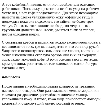
А вот кофейный пилинг, отлично подойдет для офисных
работников. Поскольку времени на особых уход на рабочем
месте нет, а вот кофе предостаточно. Для этого необходимо
нанести на слегка увлажненную кожу кофейную гущу и
подождать пока она подсохнет, это займет не более трех
минут. Снимать этот пилинг необходимо медленными
круговыми движениями. После, умыться сначала теплой,
потом холодной водой.
С составами крабов и пилингов можно экспериментировать,
все зависит от того, где вы находитесь и что есть под рукой.
Чаще всего используются соль, овсяные хлопья, косточки и
мелко измельченная скорлупа орехов или яичная скорлупа,
сода, сахар, молотый кофе. В роли основы выступает вода,
крем для лица, растительное или оливковое масло, йогурт,
сметана и мед.
Компрессы
После пилинга необходимо делать компресс из травяных
настоев или отваров. Они разглаживают мелкие морщинки,
снимают раздражение, расслабляют лицевые мышцы и
успокаивают кожу. В итоге, кожа лица приобретает молодой,
здоровый и отдохнувший нежно-розовый оттенок.