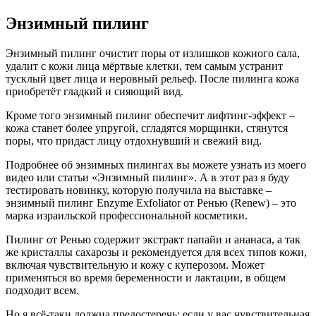
Энзимный пилинг
Энзимный пилинг очистит поры от излишков кожного сала,
удалит с кожи лица мёртвые клетки, тем самым устранит
тусклый цвет лица и неровный рельеф. После пилинга кожа
приобретёт гладкий и сияющий вид.
Кроме того энзимный пилинг обеспечит лифтинг-эффект –
кожа станет более упругой, сгладятся морщинки, стянутся
поры, что придаст лицу отдохнувший и свежий вид.
Подробнее об энзимных пилингах вы можете узнать из моего
видео или статьи «Энзимный пилинг». А в этот раз я буду
тестировать новинку, которую получила на выставке –
энзимный пилинг Enzyme Exfoliator от Ренью (Renew) – это
марка израильской профессиональной косметики.
Пилинг от Ренью содержит экстракт папайи и ананаса, а так
же кристаллы сахарозы и рекомендуется для всех типов кожи,
включая чувствительную и кожу с куперозом. Может
применяться во время беременности и лактации, в общем
подходит всем.
Но я всё-таки должна предостеречь: если у вас чувствительная