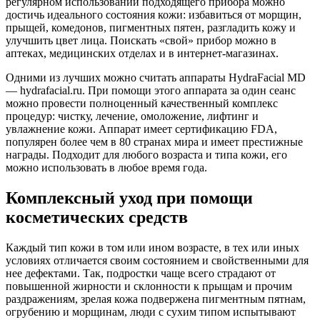
регулярном использовании подходящего прибора можно
достичь идеального состояния кожи: избавиться от морщин,
прыщей, комедонов, пигментных пятен, разгладить кожу и
улучшить цвет лица. Поискать «свой» прибор можно в
аптеках, медицинских отделах и в интернет-магазинах.
Одними из лучших можно считать аппараты HydraFacial MD
— hydrafacial.ru. При помощи этого аппарата за один сеанс
можно провести полноценный качественный комплекс
процедур: чистку, лечение, омоложение, лифтинг и
увлажнение кожи. Аппарат имеет сертификацию FDA,
популярен более чем в 80 странах мира и имеет престижные
награды. Подходит для любого возраста и типа кожи, его
можно использовать в любое время года.
Комплексный уход при помощи
косметических средств
Каждый тип кожи в том или ином возрасте, в тех или иных
условиях отличается своим состоянием и свойственными для
нее дефектами. Так, подростки чаще всего страдают от
повышенной жирности и склонности к прыщам и прочим
раздражениям, зрелая кожа подвержена пигментным пятнам,
огрубению и морщинам, люди с сухим типом испытывают