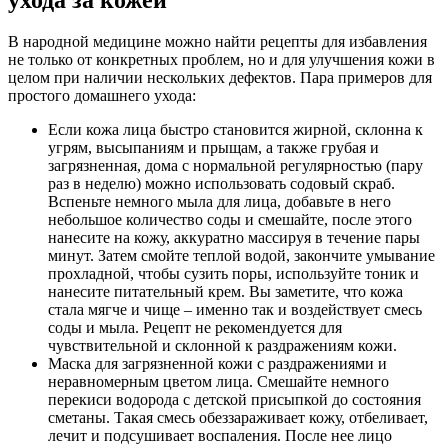
В народной медицине можно найти рецепты для избавления
не только от конкретных проблем, но и для улучшения кожи в
целом при наличии нескольких дефектов. Пара примеров для
простого домашнего ухода:
Если кожа лица быстро становится жирной, склонна к
угрям, высыпаниям и прыщам, а также грубая и
загрязненная, дома с нормальной регулярностью (пару
раз в неделю) можно использовать содовый скраб.
Вспеньте немного мыла для лица, добавьте в него
небольшое количество соды и смешайте, после этого
нанесите на кожу, аккуратно массируя в течение пары
минут. Затем смойте теплой водой, закончите умывание
прохладной, чтобы сузить поры, используйте тоник и
нанесите питательный крем. Вы заметите, что кожа
стала мягче и чище – именно так и воздействует смесь
соды и мыла. Рецепт не рекомендуется для
чувствительной и склонной к раздражениям кожи.
Маска для загрязненной кожи с раздражениями и
неравномерным цветом лица. Смешайте немного
перекиси водорода с детской присыпкой до состояния
сметаны. Такая смесь обеззараживает кожу, отбеливает,
лечит и подсушивает воспаления. После нее лицо