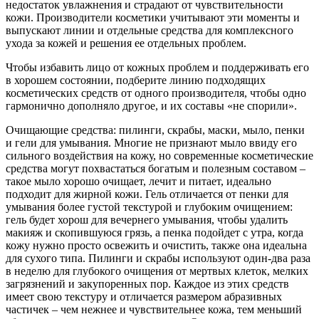
недостаток увлажнения и страдают от чувствительности
кожи. Производители косметики учитывают эти моменты и
выпускают линии и отдельные средства для комплексного
ухода за кожей и решения ее отдельных проблем.
Чтобы избавить лицо от кожных проблем и поддерживать его
в хорошем состоянии, подберите линию подходящих
косметических средств от одного производителя, чтобы одно
гармонично дополняло другое, и их составы «не спорили».
Очищающие средства: пилинги, скрабы, маски, мыло, пенки
и гели для умывания. Многие не признают мыло ввиду его
сильного воздействия на кожу, но современные косметические
средства могут похвастаться богатым и полезным составом –
такое мыло хорошо очищает, лечит и питает, идеально
подходит для жирной кожи. Гель отличается от пенки для
умывания более густой текстурой и глубоким очищением:
гель будет хорош для вечернего умывания, чтобы удалить
макияж и скопившуюся грязь, а пенка подойдет с утра, когда
кожу нужно просто освежить и очистить, также она идеальна
для сухого типа. Пилинги и скрабы используют один-два раза
в неделю для глубокого очищения от мертвых клеток, мелких
загрязнений и закупоренных пор. Каждое из этих средств
имеет свою текстуру и отличается размером абразивных
частичек – чем нежнее и чувствительнее кожа, тем меньший