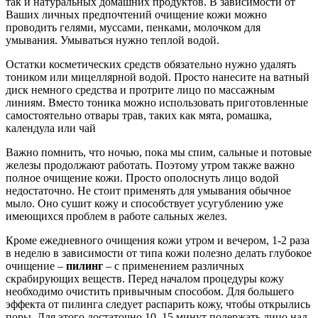
так и натуральных домашних продуктов. В зависимости от
Ваших личных предпочтений очищение кожи можно
проводить гелями, муссами, пенками, молочком для
умывания. Умываться нужно теплой водой.
Остатки косметических средств обязательно нужно удалять
тоником или мицеллярной водой. Просто нанесите на ватный
диск немного средства и протрите лицо по массажным
линиям. Вместо тоника можно использовать приготовленные
самостоятельно отвары трав, таких как мята, ромашка,
календула или чай
Важно помнить, что ночью, пока мы спим, сальные и потовые
железы продолжают работать. Поэтому утром также важно
полное очищение кожи. Просто ополоснуть лицо водой
недостаточно. Не стоит применять для умывания обычное
мыло. Оно сушит кожу и способствует усугублению уже
имеющихся проблем в работе сальных желез.
Кроме ежедневного очищения кожи утром и вечером, 1-2 раза
в неделю в зависимости от типа кожи полезно делать глубокое
очищение –
пилинг
– с применением различных
скрабирующих веществ. Перед началом процедуры кожу
необходимо очистить привычным способом. Для большего
эффекта от пилинга следует распарить кожу, чтобы открылись
поры. Для этого достаточно 10–15 минут подержать лицо над