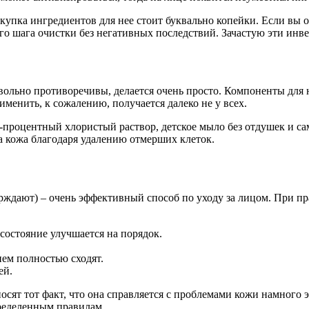
купка ингредиентов для нее стоит буквально копейки. Если вы обр
го шага очистки без негативных последствий. Зачастую эти инв
вольно противоречивы, делается очень просто. Компоненты для н
именить, к сожалению, получается далеко не у всех.
 10-процентный хлористый раствор, детское мыло без отдушек и
а кожа благодаря удалению отмерших клеток.
ждают) – очень эффективный способ по уходу за лицом. При пр
 состояние улучшается на порядок.
ем полностью сходят.
ей.
ят тот факт, что она справляется с проблемами кожи намного э
пределенным правилам.