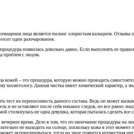
очищения лица является пилинг хлористым кальцием. Отзывы о 
носит одни разочарования.
 процедура появилась довольно давно. Если выполнять ее правил
а проблем с лицом.
у за кожей – это процедура, которую можно проводить самостоят
му косметологу. Данная чистка имеет химический характер, а з
ать тест на переносимость данного состава. Ведь он может вызыв
ль и не оставляют после себя никаких следов, но все равно ли
мой столкнулась не одна девушка, которая пыталась сделать все 
чернее время. Дело в том, что по окончании процедуры на лице
лательно не выходить на солнце, поскольку кожа в этот момент
может активизироваться, тогда на лице появится неуместная пи