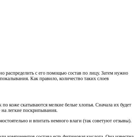
 распределить с его помощью состав по лицу. Затем нужно
 покалывания. Как правило, количество таких слоев
к по коже скатываются мелкие белые хлопья. Сначала их будет
е на легкие поскрипывания.
мостоятельно и впитать немного влаги (так советуют отзывы).
ди компонентов состава есть фитиновая кислота. Она известна