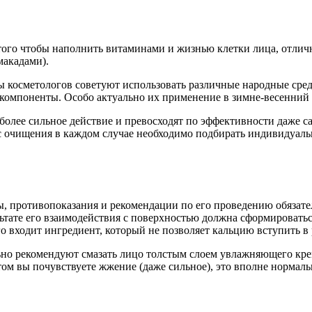
я того чтобы наполнить витаминами и жизнью клетки лица, отли
макадами).
ы косметологов советуют использовать различные народные сред
 компоненты. Особо актуально их применение в зимне-весенний 
более сильное действие и превосходят по эффективности даже с
рс очищения в каждом случае необходимо подбирать индивидуаль
, противопоказания и рекомендации по его проведению обязате
зультате его взаимодействия с поверхностью должна сформировать
го входит ингредиент, который не позволяет кальцию вступить в
ьно рекомендуют смазать лицо толстым слоем увлажняющего крем
м вы почувствуете жжение (даже сильное), это вполне нормальное