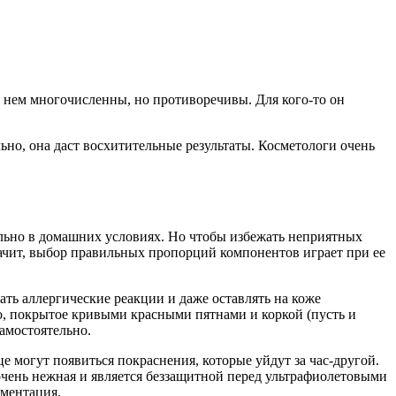
нем многочисленны, но противоречивы. Для кого-то он
ьно, она даст восхитительные результаты. Косметологи очень
ельно в домашних условиях. Но чтобы избежать неприятных
начит, выбор правильных пропорций компонентов играет при ее
ать аллергические реакции и даже оставлять на коже
цо, покрытое кривыми красными пятнами и коркой (пусть и
самостоятельно.
 могут появиться покраснения, которые уйдут за час-другой.
 очень нежная и является беззащитной перед ультрафиолетовыми
гментация.