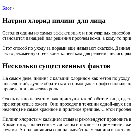
Блог
›
Натрия хлорид пилинг для лица
Сегодня одним из самых эффективных и популярных способов 
становится панацеей для решения проблем кожи, а кому-то при
Этот способ по уходу за порами еще называют скаткой. Данная
часто рекомендуют ее своим клиенткам для решения целого ряд
Несколько существенных фактов
На самом деле, пилинг с кальций хлоридом как метод по уход
последствий, лучше обратиться за помощью к профессионально
проведении ключевую роль.
Очень важно перед тем, как приступить к обработке лица, сдел
пренеприятные ожоги. Они проходят в течении одной-двух неде
недолго) не самое красивое и приятное зрелище. С этой пробле
Пилинг хлористым кальцием отзывы рекомендуют проводить в ве
Кроме того, с нанесенным составом и после его применения же
лучами. А под влиянием солнца выработка меланина в клетках 