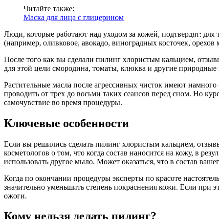
Читайте также:
Маска для лица с глицерином
Люди, которые работают над уходом за кожей, подтвердят: дл
(например, оливковое, авокадо, виноградных косточек, орехов 
После того как вы сделали пилинг хлористым кальцием, отзыв
для этой цели смородина, томаты, клюква и другие природные
Растительные масла после агрессивных чисток имеют намного 
проводить от трех до восьми таких сеансов перед сном. Но ку
самочувствие во время процедуры.
Ключевые особенности
Если вы решились сделать пилинг хлористым кальцием, отзывы
косметологов о том, что когда состав наносится на кожу, в ре
использовать другое мыло. Может оказаться, что в состав ваше
Когда по окончании процедуры эксперты по красоте настоятел
значительно уменьшить степень покраснения кожи. Если при это
ожоги.
Кому нельзя делать пилинг?