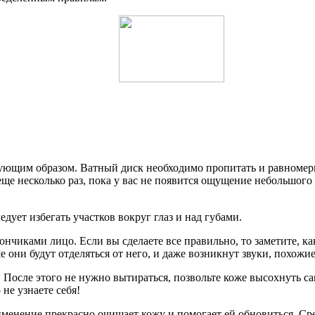
ющим образом. Ватный диск необходимо пропитать и равномерно
еще несколько раз, пока у вас не появится ощущение небольшого
ует избегать участков вокруг глаз и над губами.
нчиками лицо. Если вы сделаете все правильно, то заметите, ка
е они будут отделяться от него, и даже возникнут звуки, похожи
 После этого не нужно вытираться, позвольте коже высохнуть са
не узнаете себя!
менение прекрасно очищает кожу и помогает ей обновиться. Сре