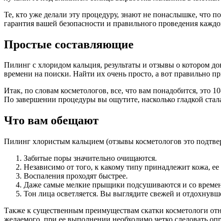
Те, кто уже делали эту процедуру, знают не понаслышке, что по
гарантия вашей безопасности и правильного проведения каждо
Простые составляющие
Пилинг с хлоридом кальция, результаты и отзывы о котором до
времени на поиски. Найти их очень просто, а вот правильно пр
Итак, по словам косметологов, все, что вам понадобится, это
По завершении процедуры вы ощутите, насколько гладкой стал
Что вам обещают
Пилинг хлористым кальцием (отзывы косметологов это подтвер
Забитые поры значительно очищаются.
Независимо от того, к какому типу принадлежит кожа, ее
Воспаления проходят быстрее.
Даже самые мелкие прыщики подсушиваются и со времен
Тон лица осветляется. Вы выглядите свежей и отдохнувш
Также к существенным преимуществам скатки косметологи относ
желаемого, при ее выполнении необходимо четко следовать о