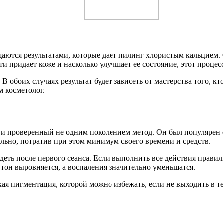
аются результатами, которые дает пилинг хлористым кальцием.
сти придает коже и насколько улучшает ее состояние, этот проце
 В обоих случаях результат будет зависеть от мастерства того, 
м косметолог.
е и проверенный не одним поколением метод. Он был популярен е
ельно, потратив при этом минимум своего времени и средств.
деть после первого сеанса. Если выполнить все действия правил
е тон выровняется, а воспаления значительно уменьшатся.
я пигментация, которой можно избежать, если не выходить в те