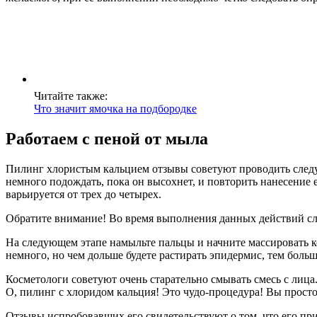
Читайте также:
Что значит ямочка на подбородке
Работаем с пеной от мыла
Пилинг хлористым кальцием отзывы советуют проводить следу
немного подождать, пока он высохнет, и повторить нанесение 
варьируется от трех до четырех.
Обратите внимание! Во время выполнения данных действий след
На следующем этапе намыльте пальцы и начните массировать ко
немного, но чем дольше будете растирать эпидермис, тем больш
Косметологи советуют очень старательно смывать смесь с лица.
О, пилинг с хлоридом кальция! Это чудо-процедура! Вы просто 
Отзывы испробовавших его свидетельствуют о том, что его при