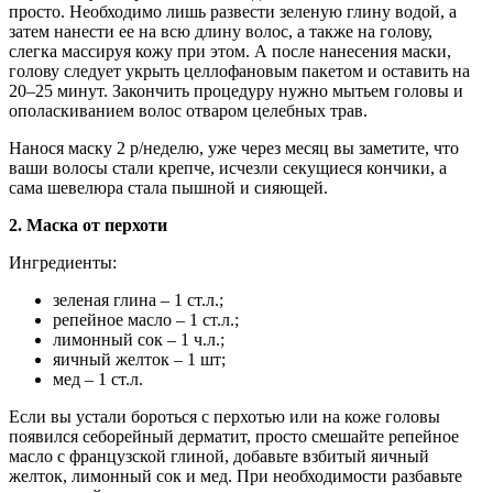
просто. Необходимо лишь развести зеленую глину водой, а
затем нанести ее на всю длину волос, а также на голову,
слегка массируя кожу при этом. А после нанесения маски,
голову следует укрыть целлофановым пакетом и оставить на
20–25 минут. Закончить процедуру нужно мытьем головы и
ополаскиванием волос отваром целебных трав.
Нанося маску 2 р/неделю, уже через месяц вы заметите, что
ваши волосы стали крепче, исчезли секущиеся кончики, а
сама шевелюра стала пышной и сияющей.
2. Маска от перхоти
Ингредиенты:
зеленая глина – 1 ст.л.;
репейное масло – 1 ст.л.;
лимонный сок – 1 ч.л.;
яичный желток – 1 шт;
мед – 1 ст.л.
Если вы устали бороться с перхотью или на коже головы
появился себорейный дерматит, просто смешайте репейное
масло с французской глиной, добавьте взбитый яичный
желток, лимонный сок и мед. При необходимости разбавьте