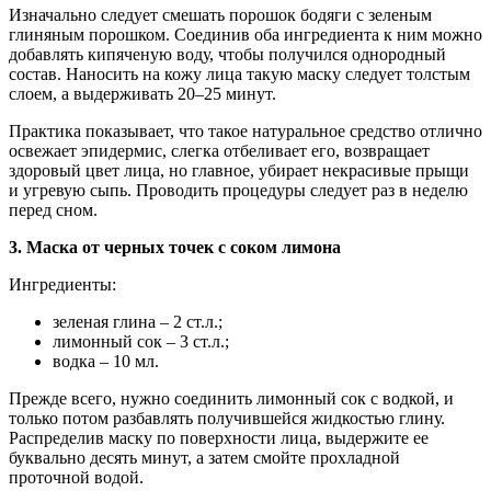
Изначально следует смешать порошок бодяги с зеленым
глиняным порошком. Соединив оба ингредиента к ним можно
добавлять кипяченую воду, чтобы получился однородный
состав. Наносить на кожу лица такую маску следует толстым
слоем, а выдерживать 20–25 минут.
Практика показывает, что такое натуральное средство отлично
освежает эпидермис, слегка отбеливает его, возвращает
здоровый цвет лица, но главное, убирает некрасивые прыщи
и угревую сыпь. Проводить процедуры следует раз в неделю
перед сном.
3. Маска от черных точек с соком лимона
Ингредиенты:
зеленая глина – 2 ст.л.;
лимонный сок – 3 ст.л.;
водка – 10 мл.
Прежде всего, нужно соединить лимонный сок с водкой, и
только потом разбавлять получившейся жидкостью глину.
Распределив маску по поверхности лица, выдержите ее
буквально десять минут, а затем смойте прохладной
проточной водой.