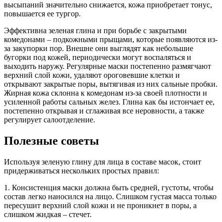
высыпаний значительно снижается, кожа приобретает тонус,
повышается ее тургор.
Эффективна зеленая глина и при борьбе с закрытыми
комедонами – подкожными прыщами, которые появляются из-
за закупорки пор. Внешне они выглядят как небольшие
бугорки под кожей, периодически могут воспаляться и
выходить наружу. Регулярные маски постепенно размягчают
верхний слой кожи, удаляют ороговевшие клетки и
открывают закрытые поры, вытягивая из них сальные пробки.
Жирная кожа склонна к комедонам из-за своей плотности и
усиленной работы сальных желез. Глина как бы истончает ее,
постепенно открывая и сглаживая все неровности, а также
регулирует салоотделение.
Полезные советы
Используя зеленую глину для лица в составе масок, стоит
придерживаться нескольких простых правил:
1. Консистенция маски должна быть средней, густоты, чтобы
состав легко наносился на лицо. Слишком густая масса только
пересушит верхний слой кожи и не проникнет в поры, а
слишком жидкая – стечет.