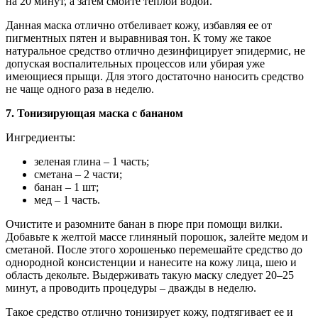
на 20 минут, а затем смойте теплой водой.
Данная маска отлично отбеливает кожу, избавляя ее от
пигментных пятен и выравнивая тон. К тому же такое
натуральное средство отлично дезинфицирует эпидермис, не
допуская воспалительных процессов или убирая уже
имеющиеся прыщи. Для этого достаточно наносить средство
не чаще одного раза в неделю.
7. Тонизирующая маска с бананом
Ингредиенты:
зеленая глина – 1 часть;
сметана – 2 части;
банан – 1 шт;
мед – 1 часть.
Очистите и разомните банан в пюре при помощи вилки.
Добавьте к желтой массе глиняный порошок, залейте медом и
сметаной. После этого хорошенько перемешайте средство до
однородной консистенции и нанесите на кожу лица, шею и
область декольте. Выдерживать такую маску следует 20–25
минут, а проводить процедуры – дважды в неделю.
Такое средство отлично тонизирует кожу, подтягивает ее и