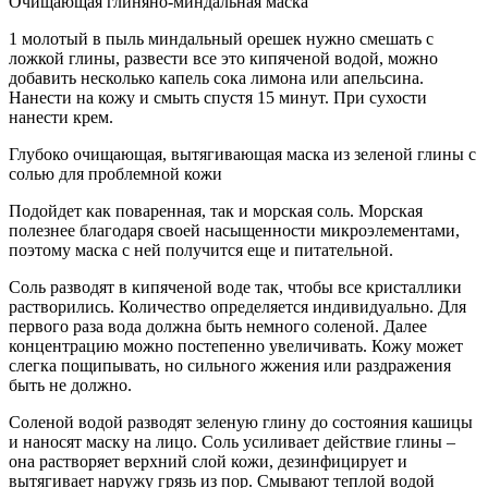
Очищающая глиняно-миндальная маска
1 молотый в пыль миндальный орешек нужно смешать с
ложкой глины, развести все это кипяченой водой, можно
добавить несколько капель сока лимона или апельсина.
Нанести на кожу и смыть спустя 15 минут. При сухости
нанести крем.
Глубоко очищающая, вытягивающая маска из зеленой глины с
солью для проблемной кожи
Подойдет как поваренная, так и морская соль. Морская
полезнее благодаря своей насыщенности микроэлементами,
поэтому маска с ней получится еще и питательной.
Соль разводят в кипяченой воде так, чтобы все кристаллики
растворились. Количество определяется индивидуально. Для
первого раза вода должна быть немного соленой. Далее
концентрацию можно постепенно увеличивать. Кожу может
слегка пощипывать, но сильного жжения или раздражения
быть не должно.
Соленой водой разводят зеленую глину до состояния кашицы
и наносят маску на лицо. Соль усиливает действие глины –
она растворяет верхний слой кожи, дезинфицирует и
вытягивает наружу грязь из пор. Смывают теплой водой