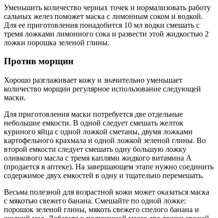
Уменьшить количество черных точек и нормализовать работу
сальных желез поможет маска с лимонным соком и водкой.
Для ее приготовления понадобится 10 мл водки смешать с
тремя ложками лимонного сока и развести этой жидкостью 2
ложки порошка зеленой глины.
Против морщин
Хорошо разглаживает кожу и значительно уменьшает
количество морщин регулярное использование следующей
маски.
Для приготовления маски потребуется две отдельные
небольшие емкости. В одной следует смешать желток
куриного яйца с одной ложкой сметаны, двумя ложками
картофельного крахмала и одной ложкой зеленой глины. Во
второй емкости следует смешать одну большую ложку
оливкового масла с тремя каплями жидкого витамина А
(продается в аптеке). На завершающем этапе нужно соединить
содержимое двух емкостей в одну и тщательно перемешать.
Весьма полезной для возрастной кожи может оказаться маска
с мякотью свежего банана. Смешайте по одной ложке:
порошок зеленой глины, мякоть свежего спелого банана и