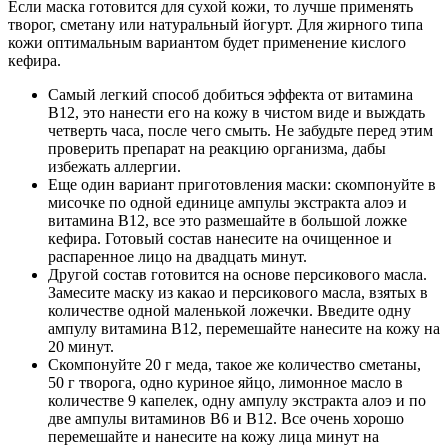
Если маска готовится для сухой кожи, то лучше применять
творог, сметану или натуральный йогурт. Для жирного типа
кожи оптимальным вариантом будет применение кислого
кефира.
Самый легкий способ добиться эффекта от витамина
В12, это нанести его на кожу в чистом виде и выждать
четверть часа, после чего смыть. Не забудьте перед этим
проверить препарат на реакцию организма, дабы
избежать аллергии.
Еще один вариант приготовления маски: скомпонуйте в
мисочке по одной единице ампулы экстракта алоэ и
витамина В12, все это размешайте в большой ложке
кефира. Готовый состав нанесите на очищенное и
распаренное лицо на двадцать минут.
Другой состав готовится на основе персикового масла.
Замесите маску из какао и персикового масла, взятых в
количестве одной маленькой ложечки. Введите одну
ампулу витамина В12, перемешайте нанесите на кожу на
20 минут.
Скомпонуйте 20 г меда, такое же количество сметаны,
50 г творога, одно куриное яйцо, лимонное масло в
количестве 9 капелек, одну ампулу экстракта алоэ и по
две ампулы витаминов В6 и В12. Все очень хорошо
перемешайте и нанесите на кожу лица минут на