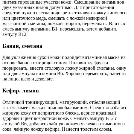
пигментированные участки кожи. Смешивание витаминов
двух указанных видов допустимо. Для приготовления
средство нужно слегка подогреть столовую ложку липового
или цветочного меда, смешать с ложкой нежирной
магазинной сметаны, ложкой творога, перемешать. Влить в
смесь ампулу витамина В1, перемешать, затем добавить
ампулу В12.
Банан, сметана
Для увлажнения сухой кожи подойдет витаминная маска на
основе банана с пиридоксином. Половинку фрукта
пюрировать, ввести столовую ложку жирной сметаны, одну
или две ампулы витамина В6. Хорошо перемешать, нанести
на лицо, шею и декольте.
Кефир, лимон
Отличный тонизирующий, матирующий, отбеливающий
эффект имеет маска с цианокобаломином. Средство избавит
жирную кожу от неприятного блеска, вернет красивый
здоровый цвет возрастной коже. Смешать ампулу В12 с
ампулой В6, добавить чайную ложечку свежего лимонного
сока, чайную ложку кефира. Нанести толстым слоем.