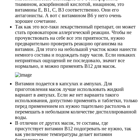
тиамином, аскорбиновой кислотой, ниацином, это
витамины Е, В1, С, В3 соответственно. Они его
антагонисты. А вот с витамином В6 у него очень
хорошее сочетание.
Так как это все-таки лекарственный препарат, он может
стать провокатором аллергической реакции. Чтобы не
прочувствовать на себе все эти приятности, нужно
предварительно проверить реакцию организма на
витамин. Для этого на небольшой участок кожи нанести
немного состава и подождать пару часов. Если никаких
неприятных ощущений не последовало, значит все
нормально, и можно применять В12 для масок.
Витамин подается в капсулах и ампулах. Для
приготовления масок лучше использовать жидкий
вариант в ампулах. Если же нет варианта такого
использования, допустимо применять и таблетки, только
перед применением их нужно тщательно растолочь и
перемешать в небольшом количестве дистиллированной
воды.
В отличии от других масок, те составы, где
присутствует витамин В12 подогревать не нужно, так
как увеличение температуры делает витамин
бесполезным.