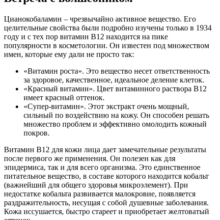
Цианокобаламин – чрезвычайно активное вещество. Его
целительные свойства были подробно изучены только в 1934
году и с тех пор витамин B12 находится на пике
популярности в косметологии. Он известен под множеством
имен, которые ему дали не просто так:
«Витамин роста». Это вещество несет ответственность
за здоровое, качественное, идеальное деление клеток.
«Красный витамин». Цвет витаминного раствора B12
имеет красный оттенок.
«Супер-витамин». Этот экстракт очень мощный,
сильный по воздействию на кожу. Он способен решать
множество проблем и эффективно омолодить кожный
покров.
Витамин B12 для кожи лица дает замечательные результаты
после первого же применения. Он полезен как для
эпидермиса, так и для всего организма. Это единственное
питательное вещество, в составе которого находится кобальт
(важнейший для общего здоровья микроэлемент). При
недостатке кобальта развивается малокровие, появляется
раздражительность, несущая с собой душевные заболевания.
Кожа иссушается, быстро стареет и приобретает желтоватый