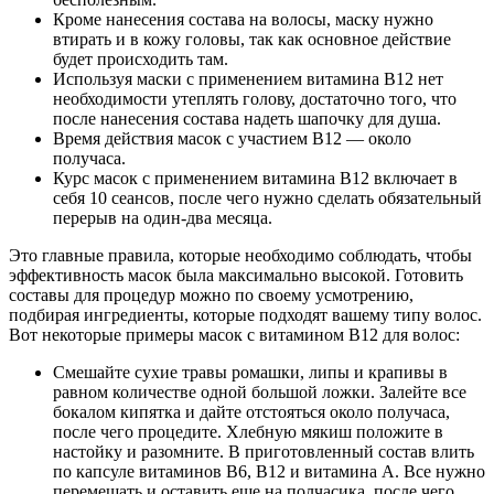
Кроме нанесения состава на волосы, маску нужно
втирать и в кожу головы, так как основное действие
будет происходить там.
Используя маски с применением витамина В12 нет
необходимости утеплять голову, достаточно того, что
после нанесения состава надеть шапочку для душа.
Время действия масок с участием В12 — около
получаса.
Курс масок с применением витамина В12 включает в
себя 10 сеансов, после чего нужно сделать обязательный
перерыв на один-два месяца.
Это главные правила, которые необходимо соблюдать, чтобы
эффективность масок была максимально высокой. Готовить
составы для процедур можно по своему усмотрению,
подбирая ингредиенты, которые подходят вашему типу волос.
Вот некоторые примеры масок с витамином В12 для волос:
Смешайте сухие травы ромашки, липы и крапивы в
равном количестве одной большой ложки. Залейте все
бокалом кипятка и дайте отстояться около получаса,
после чего процедите. Хлебную мякиш положите в
настойку и разомните. В приготовленный состав влить
по капсуле витаминов В6, В12 и витамина А. Все нужно
перемешать и оставить еще на полчасика, после чего