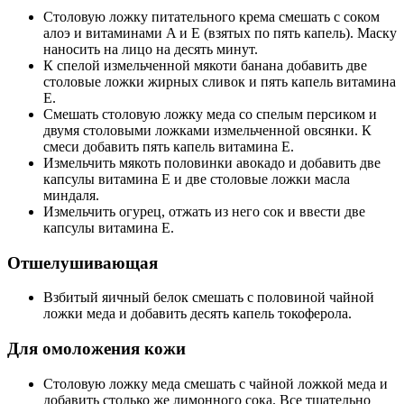
Столовую ложку питательного крема смешать с соком
алоэ и витаминами A и E (взятых по пять капель). Маску
наносить на лицо на десять минут.
К спелой измельченной мякоти банана добавить две
столовые ложки жирных сливок и пять капель витамина
E.
Смешать столовую ложку меда со спелым персиком и
двумя столовыми ложками измельченной овсянки. К
смеси добавить пять капель витамина E.
Измельчить мякоть половинки авокадо и добавить две
капсулы витамина E и две столовые ложки масла
миндаля.
Измельчить огурец, отжать из него сок и ввести две
капсулы витамина E.
Отшелушивающая
Взбитый яичный белок смешать с половиной чайной
ложки меда и добавить десять капель токоферола.
Для омоложения кожи
Столовую ложку меда смешать с чайной ложкой меда и
добавить столько же лимонного сока. Все тщательно