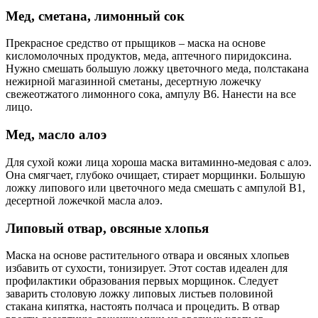
Мед, сметана, лимонный сок
Прекрасное средство от прыщиков – маска на основе
кисломолочных продуктов, меда, аптечного пиридоксина.
Нужно смешать большую ложку цветочного меда, полстакана
нежирной магазинной сметаны, десертную ложечку
свежеотжатого лимонного сока, ампулу В6. Нанести на все
лицо.
Мед, масло алоэ
Для сухой кожи лица хороша маска витаминно-медовая с алоэ.
Она смягчает, глубоко очищает, стирает морщинки. Большую
ложку липового или цветочного меда смешать с ампулой В1,
десертной ложечкой масла алоэ.
Липовый отвар, овсяные хлопья
Маска на основе растительного отвара и овсяных хлопьев
избавить от сухости, тонизирует. Этот состав идеален для
профилактики образования первых морщинок. Следует
заварить столовую ложку липовых листьев половиной
стакана кипятка, настоять полчаса и процедить. В отвар