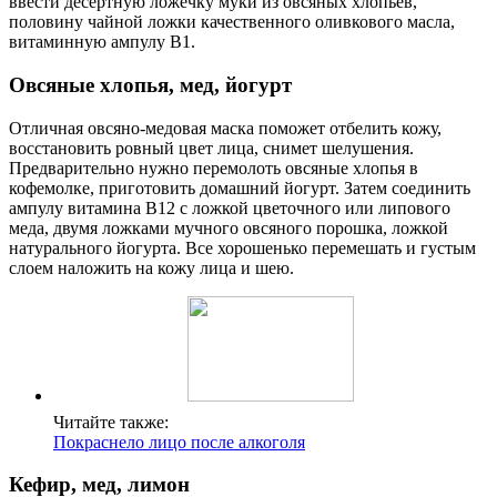
ввести десертную ложечку муки из овсяных хлопьев,
половину чайной ложки качественного оливкового масла,
витаминную ампулу В1.
Овсяные хлопья, мед, йогурт
Отличная овсяно-медовая маска поможет отбелить кожу,
восстановить ровный цвет лица, снимет шелушения.
Предварительно нужно перемолоть овсяные хлопья в
кофемолке, приготовить домашний йогурт. Затем соединить
ампулу витамина В12 с ложкой цветочного или липового
меда, двумя ложками мучного овсяного порошка, ложкой
натурального йогурта. Все хорошенько перемешать и густым
слоем наложить на кожу лица и шею.
Читайте также:
Покраснело лицо после алкоголя
Кефир, мед, лимон