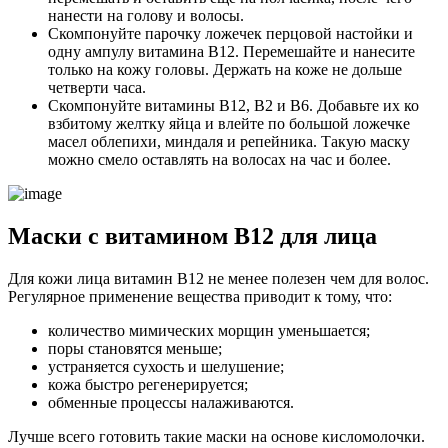
нанести на голову и волосы.
Скомпонуйте парочку ложечек перцовой настойки и
одну ампулу витамина В12. Перемешайте и нанесите
только на кожу головы. Держать на коже не дольше
четверти часа.
Скомпонуйте витамины В12, В2 и В6. Добавьте их ко
взбитому желтку яйца и влейте по большой ложечке
масел облепихи, миндаля и репейника. Такую маску
можно смело оставлять на волосах на час и более.
Маски с витамином В12 для лица
Для кожи лица витамин В12 не менее полезен чем для волос.
Регулярное применение вещества приводит к тому, что:
количество мимических морщин уменьшается;
поры становятся меньше;
устраняется сухость и шелушение;
кожа быстро регенерируется;
обменные процессы налаживаются.
Лучше всего готовить такие маски на основе кисломолочки.