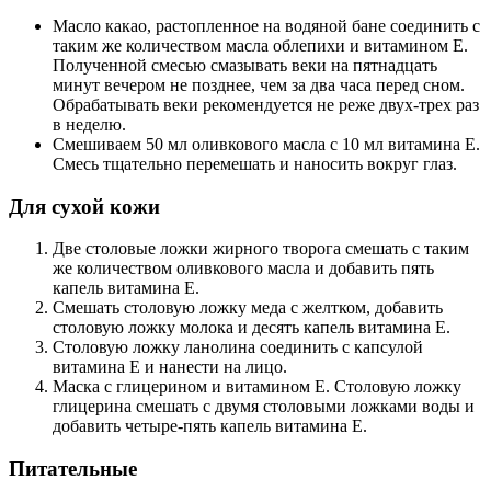
Масло какао, растопленное на водяной бане соединить с
таким же количеством масла облепихи и витамином E.
Полученной смесью смазывать веки на пятнадцать
минут вечером не позднее, чем за два часа перед сном.
Обрабатывать веки рекомендуется не реже двух-трех раз
в неделю.
Смешиваем 50 мл оливкового масла с 10 мл витамина E.
Смесь тщательно перемешать и наносить вокруг глаз.
Для сухой кожи
Две столовые ложки жирного творога смешать с таким
же количеством оливкового масла и добавить пять
капель витамина E.
Смешать столовую ложку меда с желтком, добавить
столовую ложку молока и десять капель витамина E.
Столовую ложку ланолина соединить с капсулой
витамина E и нанести на лицо.
Маска с глицерином и витамином E. Столовую ложку
глицерина смешать с двумя столовыми ложками воды и
добавить четыре-пять капель витамина E.
Питательные