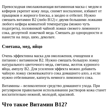
Превосходная омолаживающая витаминная маска с медом и
кефиров укрепит кожу лица, снимет воспаление, избавит от
прыщиков и жирного блеска, а заодно и отбелит. Нужно
смешать витамин В2 (либо В12) с двумя большими ложками
любого кефира комнатной температуры (можно чуть
подогреть), половинкой чайной ложки свежего лимонного
сока, десертной ложечкой меда. Смешать до однородности и
нанести на лицо, шею, декольте.
Сметана, мед, яйцо
Очень эффективна маска для омоложения, очищения и
питания с витамином В2. Нужно смешать большую ложку
натурального цветочного меда, сметаны, желток куриного
яйца, ампулу В2. Для усиления эффекта можно добавить
чайную ложку свежевыжатого сока домашнего алоэ, а если
нужно отбеливание, капнуть немного лимонного сока.
Витамины – великолепное средство домашнего ухода. При
регулярном правильном использовании растворов кожа станет
восхитительно нежной, молодой, красивой.
Что такое Витамин B12?