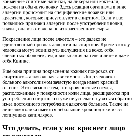
коньячные спиртные напитки, на ликёры или коктейли,
нежели на обычную водку. Здесь реакция организма в виде
аллергии происходит на специфические добавки или
красители, которые присутствуют в спиртном. Если у вас
появились признаки аллергии после употребления водки,
значит, она изготовлена не из качественного сырья.
Покраснение лица после алкоголя – это далеко не
единственный признак аллергии на спиртное. Кроме этого у
человека могут возникнуть шелушения на коже, отёк
слизистых оболочек, зуд и высыпания на теле и лице и даже
отёк Квинке.
Ещё одна причина покраснения кожных покровов от
спиртного – алкогольная зависимость. Лицо человека
больного алкоголизмом зачастую всегда имеет красный
оттенок. Это связано с тем, что кровеносные сосуды,
расположенные у поверхности кожи лица, расширяются при
употреблении спиртного и уже не успевают сузиться обратно
из-за постоянного потребления алкоголя больным. Также на
лице алкоголика имеются небольшие кровоподтёки из-за
лопнувших капилляров.
Что делать, если у вас краснеет лицо
от алкоголя