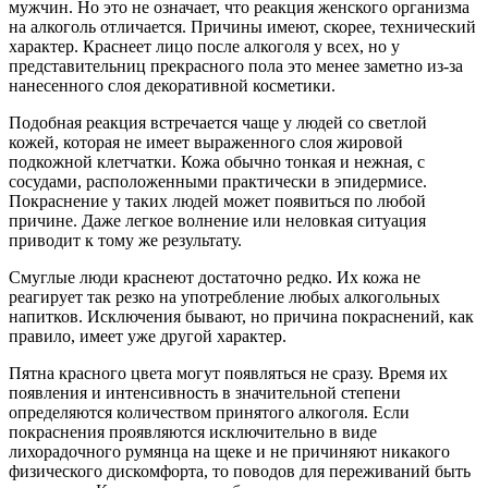
мужчин. Но это не означает, что реакция женского организма
на алкоголь отличается. Причины имеют, скорее, технический
характер. Краснеет лицо после алкоголя у всех, но у
представительниц прекрасного пола это менее заметно из-за
нанесенного слоя декоративной косметики.
Подобная реакция встречается чаще у людей со светлой
кожей, которая не имеет выраженного слоя жировой
подкожной клетчатки. Кожа обычно тонкая и нежная, с
сосудами, расположенными практически в эпидермисе.
Покраснение у таких людей может появиться по любой
причине. Даже легкое волнение или неловкая ситуация
приводит к тому же результату.
Смуглые люди краснеют достаточно редко. Их кожа не
реагирует так резко на употребление любых алкогольных
напитков. Исключения бывают, но причина покраснений, как
правило, имеет уже другой характер.
Пятна красного цвета могут появляться не сразу. Время их
появления и интенсивность в значительной степени
определяются количеством принятого алкоголя. Если
покраснения проявляются исключительно в виде
лихорадочного румянца на щеке и не причиняют никакого
физического дискомфорта, то поводов для переживаний быть