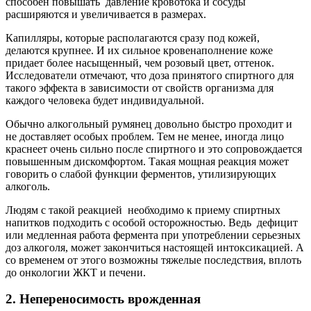
способен повышать давление кровотока и сосуды
расширяются и увеличивается в размерах.
Капилляры, которые располагаются сразу под кожей,
делаются крупнее. И их сильное кровенаполнение коже
придает более насыщенный, чем розовый цвет, оттенок.
Исследователи отмечают, что доза принятого спиртного для
такого эффекта в зависимости от свойств организма для
каждого человека будет индивидуальной.
Обычно алкогольный румянец довольно быстро проходит и
не доставляет особых проблем. Тем не менее, иногда лицо
краснеет очень сильно после спиртного и это сопровождается
повышенным дискомфортом. Такая мощная реакция может
говорить о слабой функции ферментов, утилизирующих
алкоголь.
Людям с такой реакцией необходимо к приему спиртных
напитков подходить с особой осторожностью. Ведь дефицит
или медленная работа фермента при употреблении серьезных
доз алкоголя, может закончиться настоящей интоксикацией. А
со временем от этого возможны тяжелые последствия, вплоть
до онкологии ЖКТ и печени.
2. Непереносимость врожденная