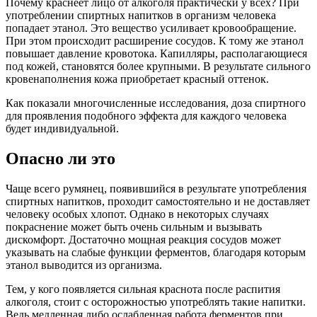
Почему краснеет лицо от алкоголя практически у всех? При
употреблении спиртных напитков в организм человека
попадает этанол. Это вещество усиливает кровообращение.
При этом происходит расширение сосудов. К тому же этанол
повышает давление кровотока. Капилляры, располагающиеся
под кожей, становятся более крупными. В результате сильного
кровенаполнения кожа приобретает красный оттенок.
Как показали многочисленные исследования, доза спиртного
для проявления подобного эффекта для каждого человека
будет индивидуальной.
Опасно ли это
Чаще всего румянец, появившийся в результате употребления
спиртных напитков, проходит самостоятельно и не доставляет
человеку особых хлопот. Однако в некоторых случаях
покраснение может быть очень сильным и вызывать
дискомфорт. Достаточно мощная реакция сосудов может
указывать на слабые функции ферментов, благодаря которым
этанол выводится из организма.
Тем, у кого появляется сильная краснота после распития
алкоголя, стоит с осторожностью употреблять такие напитки.
Ведь медленная либо ослабленная работа ферментов при