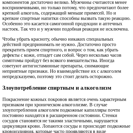
компонентов достаточно велико. Мужчины считаются менее
восприимчивыми, но только потому, что предпочитают более
крепкий алкоголь, содержащий меньше примесей. Но и
крепкие спиртные напитки способны вызвать такую реакцию.
Особенно это касается самогонной продукции и аптечных
настоек. Так что и у мужчин подобная реакция не исключена.
Чтобы убрать красноту, обычно никаких специальных
действий предпринимать не нужно. Достаточно просто
прекратить прием спиртного, и вопрос о том, как убрать
дефекты с кожи, отпадет сам собой. Через несколько часов
симптомы пройдут без всякого вмешательства. Иногда
советуют антигистаминные препараты, снимающие
неприятные признаки. Но взаимодействие их с алкоголем
непредсказуемо, поэтому это стоит делать осторожно.
Злоупотребление спиртным и алкоголизм
Покраснение кожных покровов является очень характерным
признаком при хроническом алкоголизме. В случае
злоупотребления алкоголем подкожные капилляры почти
постоянно находятся в расширенном состоянии. Стенки
сосудов становятся не такими эластичными, нарушается
циркуляция крови. Лопаются сосуды и происходят подкожные
кровоизлияния, которые часто проявляются в виде