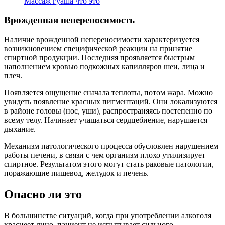
Массаж гуаша что это
Врожденная непереносимость
Наличие врожденной непереносимости характеризуется
возникновением специфической реакции на принятие
спиртной продукции. Последняя проявляется быстрым
наполнением кровью подкожных капилляров шеи, лица и
плеч.
Появляется ощущение сначала теплоты, потом жара. Можно
увидеть появление красных пигментаций. Они локализуются
в районе головы (нос, уши), распространяясь постепенно по
всему телу. Начинает учащаться сердцебиение, нарушается
дыхание.
Механизм патологического процесса обусловлен нарушением
работы печени, в связи с чем организм плохо утилизирует
спиртное. Результатом этого могут стать раковые патологии,
поражающие пищевод, желудок и печень.
Опасно ли это
В большинстве ситуаций, когда при употреблении алкоголя
краснеет лицо, пациент не испытывает сильного