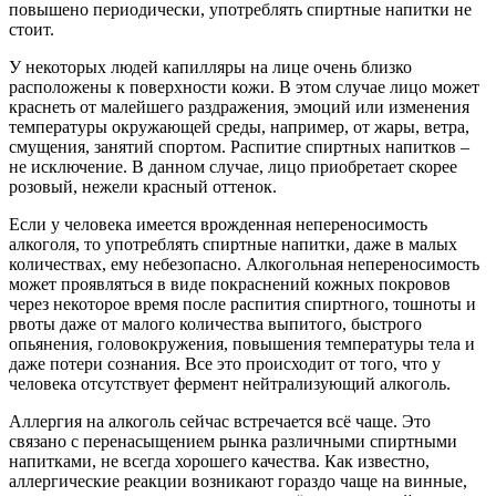
повышено периодически, употреблять спиртные напитки не
стоит.
У некоторых людей капилляры на лице очень близко
расположены к поверхности кожи. В этом случае лицо может
краснеть от малейшего раздражения, эмоций или изменения
температуры окружающей среды, например, от жары, ветра,
смущения, занятий спортом. Распитие спиртных напитков –
не исключение. В данном случае, лицо приобретает скорее
розовый, нежели красный оттенок.
Если у человека имеется врожденная непереносимость
алкоголя, то употреблять спиртные напитки, даже в малых
количествах, ему небезопасно. Алкогольная непереносимость
может проявляться в виде покраснений кожных покровов
через некоторое время после распития спиртного, тошноты и
рвоты даже от малого количества выпитого, быстрого
опьянения, головокружения, повышения температуры тела и
даже потери сознания. Все это происходит от того, что у
человека отсутствует фермент нейтрализующий алкоголь.
Аллергия на алкоголь сейчас встречается всё чаще. Это
связано с перенасыщением рынка различными спиртными
напитками, не всегда хорошего качества. Как известно,
аллергические реакции возникают гораздо чаще на винные,