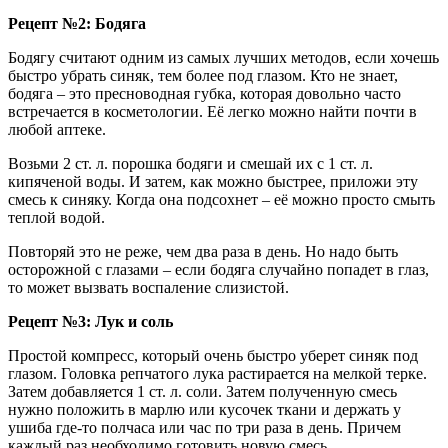
Рецепт №2: Бодяга
Бодягу считают одним из самых лучших методов, если хочешь
быстро убрать синяк, тем более под глазом. Кто не знает,
бодяга – это пресноводная губка, которая довольно часто
встречается в косметологии. Её легко можно найти почти в
любой аптеке.
Возьми 2 ст. л. порошка бодяги и смешай их с 1 ст. л.
кипяченой воды. И затем, как можно быстрее, приложи эту
смесь к синяку. Когда она подсохнет – её можно просто смыть
теплой водой.
Повторяй это не реже, чем два раза в день. Но надо быть
осторожной с глазами – если бодяга случайно попадет в глаз,
то может вызвать воспаление слизистой.
Рецепт №3: Лук и соль
Простой компресс, который очень быстро уберет синяк под
глазом. Головка репчатого лука растирается на мелкой терке.
Затем добавляется 1 ст. л. соли. Затем полученную смесь
нужно положить в марлю или кусочек ткани и держать у
ушиба где-то полчаса или час по три раза в день. Причем
каждый раз необходимо готовить новую смесь.