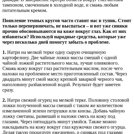
тампоном, смоченным в холодной воде, и смажь любым
питательным кремом.
Появление темных кругов часто ставит нас в тупик. Стоит
только перенервничать, не выспаться – и вот уже синяки
прочно обосновываются на коже вокруг глаз. Как от них
избавиться? Используй народные средства, которые уже
через несколько дней помогут забыть о проблеме.
1.
Натри на мелкой терке одну сырую очищенную
картофелину. Две чайные ложки массы смешай с одной
чайной ложкой растительного масла, лучше оливкового.
Смажь кожу вокруг глаз растительным маслом, после чего
наложи на проблемное место приготовленный состав. Через
двадцать минут смой маску крепкой заваркой черного чая,
наполовину разбавленной водой. Результат будет заметен
сразу.
2.
Натри свежий огурец на мелкой терке. Половину столовой
ложки полученной массы смешай с таким же количеством
измельченной зелени петрушки или кинзы. Добавь чайную
ложку сметаны, размешай и наложи смесь на кожу под
глазами. Через пятнадцать минут умойся. Также можно
накладывать на кожу вокруг глаз кружочки свежего огурца.
Делая такую процедуру ежедневно, о синяках под глазами