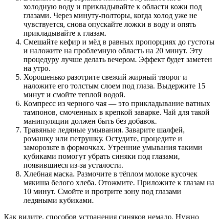
холодную воду и прикладывайте к области кожи под
глазами. Через минуту-полторы, когда холод уже не
чувствуется, снова опускайте ложки в воду и опять
прикладывайте к глазам.
Смешайте кефир и мёд в равных пропорциях до густоты
и наложите на проблемную область на 20 минут. Эту
процедуру лучше делать вечером. Эффект будет заметен
на утро.
Хорошенько разотрите свежий жирный творог и
наложите его толстым слоем под глаза. Выдержите 15
минут и смойте теплой водой.
Компресс из черного чая — это прикладывание ватных
тампонов, смоченных в крепкой заварке. Чай для такой
манипуляции должен быть без добавок.
Травяные ледяные умывания. Заварите шалфей,
ромашку или петрушку. Остудите, процедите и
заморозьте в формочках. Утренние умывания такими
кубиками помогут убрать синяки под глазами,
появившиеся из-за усталости.
Хлебная маска. Размочите в тёплом молоке кусочек
мякиша белого хлеба. Отожмите. Приложите к глазам на
10 минут. Смойте и протрите зону под глазами
ледяными кубиками.
Как видите, способов устранения синяков немало. Нужно