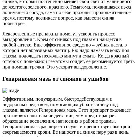
синяка, который постепенно меняет свой свет от малинового
до желтого, зеленого, красного. Гематома, появившаяся из-за
лопнувшего сосуда, сама по себе проходит продолжительное
время, поэтому возникает вопрос, как вывести синяк
побыстрее.
Лекарственные препараты помогут ускорить процесс
выздоровления. Крем от синяков под глазами найдется в
любой аптеке. Еще эффективное средство – зубная паста, в
которой нет абразивных частиц. Ею надо намазать кожу под
глазом, подождать несколько минут и смыть. Когда красный
оттенок с подкожной гематомы сойдет, ее рекомендуется греть
при помощи грелки. Это ускорит выздоровление.
Гепариновая мазь от синяков и ушибов
Эффективным, популярным, быстродействующим и
недорогим средством, помогающим убрать синеву под
глазами является Гепариновая мазь. Этот препарат оказывает
противовоспалительное действие, чем предотвращает
образование воспаления, нагноения в районе травмы.
Гепариновая мазь расширяет сосуды и препятствует быстрой
свертываемости крови. Ее наносят на синяк пару раз в день,