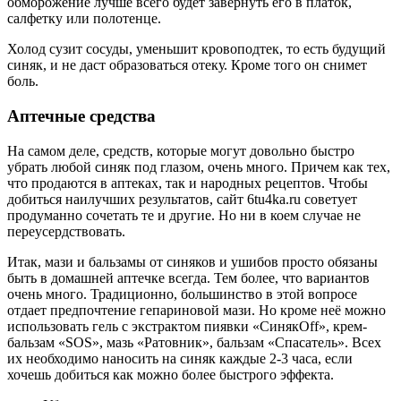
обморожение лучше всего будет завернуть его в платок,
салфетку или полотенце.
Холод сузит сосуды, уменьшит кровоподтек, то есть будущий
синяк, и не даст образоваться отеку. Кроме того он снимет
боль.
Аптечные средства
На самом деле, средств, которые могут довольно быстро
убрать любой синяк под глазом, очень много. Причем как тех,
что продаются в аптеках, так и народных рецептов. Чтобы
добиться наилучших результатов, сайт 6tu4ka.ru советует
продуманно сочетать те и другие. Но ни в коем случае не
переусердствовать.
Итак, мази и бальзамы от синяков и ушибов просто обязаны
быть в домашней аптечке всегда. Тем более, что вариантов
очень много. Традиционно, большинство в этой вопросе
отдает предпочтение гепариновой мази. Но кроме неё можно
использовать гель с экстрактом пиявки «СинякOff», крем-
бальзам «SOS», мазь «Ратовник», бальзам «Спасатель». Всех
их необходимо наносить на синяк каждые 2-3 часа, если
хочешь добиться как можно более быстрого эффекта.