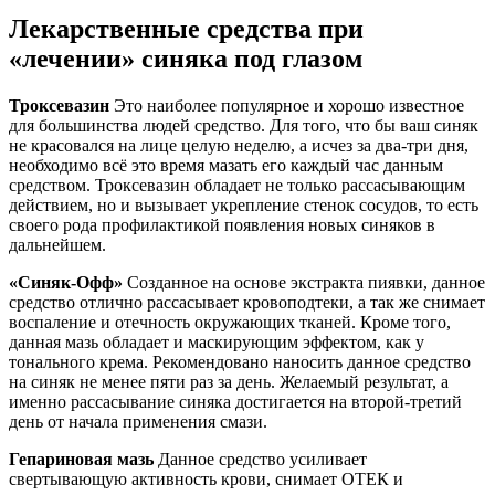
Лекарственные средства при
«лечении» синяка под глазом
Троксевазин
Это наиболее популярное и хорошо известное
для большинства людей средство. Для того, что бы ваш синяк
не красовался на лице целую неделю, а исчез за два-три дня,
необходимо всё это время мазать его каждый час данным
средством. Троксевазин обладает не только рассасывающим
действием, но и вызывает укрепление стенок сосудов, то есть
своего рода профилактикой появления новых синяков в
дальнейшем.
«Синяк-Офф»
Созданное на основе экстракта пиявки, данное
средство отлично рассасывает кровоподтеки, а так же снимает
воспаление и отечность окружающих тканей. Кроме того,
данная мазь обладает и маскирующим эффектом, как у
тонального крема. Рекомендовано наносить данное средство
на синяк не менее пяти раз за день. Желаемый результат, а
именно рассасывание синяка достигается на второй-третий
день от начала применения смази.
Гепариновая мазь
Данное средство усиливает
свертывающую активность крови, снимает ОТЕК и