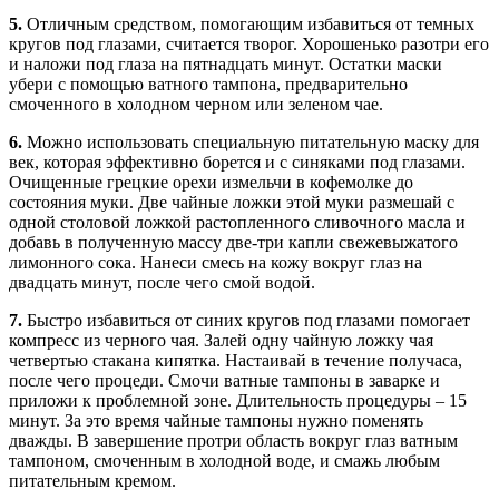
5.
Отличным средством, помогающим избавиться от темных
кругов под глазами, считается творог. Хорошенько разотри его
и наложи под глаза на пятнадцать минут. Остатки маски
убери с помощью ватного тампона, предварительно
смоченного в холодном черном или зеленом чае.
6.
Можно использовать специальную питательную маску для
век, которая эффективно борется и с синяками под глазами.
Очищенные грецкие орехи измельчи в кофемолке до
состояния муки. Две чайные ложки этой муки размешай с
одной столовой ложкой растопленного сливочного масла и
добавь в полученную массу две-три капли свежевыжатого
лимонного сока. Нанеси смесь на кожу вокруг глаз на
двадцать минут, после чего смой водой.
7.
Быстро избавиться от синих кругов под глазами помогает
компресс из черного чая. Залей одну чайную ложку чая
четвертью стакана кипятка. Настаивай в течение получаса,
после чего процеди. Смочи ватные тампоны в заварке и
приложи к проблемной зоне. Длительность процедуры – 15
минут. За это время чайные тампоны нужно поменять
дважды. В завершение протри область вокруг глаз ватным
тампоном, смоченным в холодной воде, и смажь любым
питательным кремом.