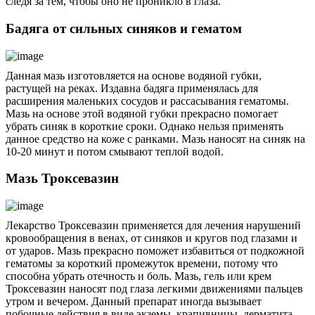
следя за тем, чтобы оно не проникло в глаза.
Бадяга от сильных синяков и гематом
Данная мазь изготовляется на основе водяной губки,
растущей на реках. Издавна бадяга применялась для
расширения маленьких сосудов и рассасывания гематомы.
Мазь на основе этой водяной губки прекрасно помогает
убрать синяк в короткие сроки. Однако нельзя применять
данное средство на коже с ранками. Мазь наносят на синяк на
10-20 минут и потом смывают теплой водой.
Мазь Троксевазин
Лекарство Троксевазин применяется для лечения нарушений
кровообращения в венах, от синяков и кругов под глазами и
от ударов. Мазь прекрасно поможет избавиться от подкожной
гематомы за короткий промежуток времени, потому что
способна убрать отечность и боль. Мазь, гель или крем
Троксевазин наносят под глаза легкими движениями пальцев
утром и вечером. Данный препарат иногда вызывает
побочные действия в виде экземы, крапивницы, дерматита.