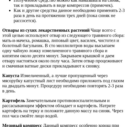
Полученное средство можно как намазывать на синяк,
так и прикладывать в виде компрессов (примочек).
Как и другие средства данное необходимо применять 2-3
раза в день на протяжении трех дней (пока синяк не
рассосется).
Отвары из сухих лекарственных растений
Чаще всего с
этой целью используют отвар из следующего травяного сбора:
мать-и-мачеха, ромашка, липовый цвет, василек, чистотел и
болотный багульник. В сто миллилитров воды высыпаем
одну чайную ложку измельченного травяного сбора и
кипятим около десяти минут. Закрываем крышкой и даем
отвару настояться около полу часа. Затем отвар процеживают
и смачивая ватные диски прикладывают к синяку.
Капуста
Измельченный, а лучше пропущенный через
мясорубку капустный лист необходимо приложить под глазом
на двадцать минут. Процедуру необходимо повторять 2-3 раза
в день.
Картофель
Замечательным противовоспалительным и
рассасывающим эффектом обладает и картофель. Натрите
картофель на терку и положите данную массу на синяк. Через
пол часа смойте лицо водой.
Медовый компресс
Данный компресс особенно хорош при