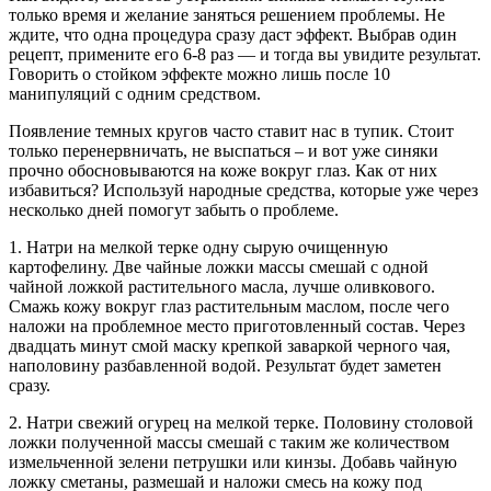
только время и желание заняться решением проблемы. Не
ждите, что одна процедура сразу даст эффект. Выбрав один
рецепт, примените его 6-8 раз — и тогда вы увидите результат.
Говорить о стойком эффекте можно лишь после 10
манипуляций с одним средством.
Появление темных кругов часто ставит нас в тупик. Стоит
только перенервничать, не выспаться – и вот уже синяки
прочно обосновываются на коже вокруг глаз. Как от них
избавиться? Используй народные средства, которые уже через
несколько дней помогут забыть о проблеме.
1. Натри на мелкой терке одну сырую очищенную
картофелину. Две чайные ложки массы смешай с одной
чайной ложкой растительного масла, лучше оливкового.
Смажь кожу вокруг глаз растительным маслом, после чего
наложи на проблемное место приготовленный состав. Через
двадцать минут смой маску крепкой заваркой черного чая,
наполовину разбавленной водой. Результат будет заметен
сразу.
2. Натри свежий огурец на мелкой терке. Половину столовой
ложки полученной массы смешай с таким же количеством
измельченной зелени петрушки или кинзы. Добавь чайную
ложку сметаны, размешай и наложи смесь на кожу под