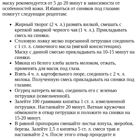
маску рекомендуется от 5 до 20 минут в зависимости от
особенностей кожи. Избавиться от синяков под глазами
помогут следующие рецептам:
Жирный творог (2 ч. л.) размять вилкой, смешать с
крепкой заваркой черного чая (1 ч. л.). Прикладывать
смесь на синяки.
Столовую ложку мелко порезанной петрушки соединить
с 1 ст. л. сливочного масла (мягкой консистенции).
Маску с данной смесью прикладывать на 10-15 минут на
синяки.
Мякиш из белого хлеба залить молоком, отжать,
применять для масок под глаза.
Взять 4 ч. л. картофельного пюре, соединить с 2 ч. л.
молока. Полученную смесь прикладывать на синяки под
глазами.
Огурец натереть мелко, соединить его с зеленью
петрушки (измельченной).
Залейте 100 граммами кипятка 1 ст. л. измельченной
петрушки. Настаивайте 20 минут. Ватные кружочки
обмокните в отвар петрушки и положите на синяки на
15-20 минут.
В равной пропорции смешайте листья лопуха, зверобоя,
березы. Залейте 1,5 л кипятка 5 ст. л. смеси трав и
настаивайте 2 ч. После этого отвар процедите и