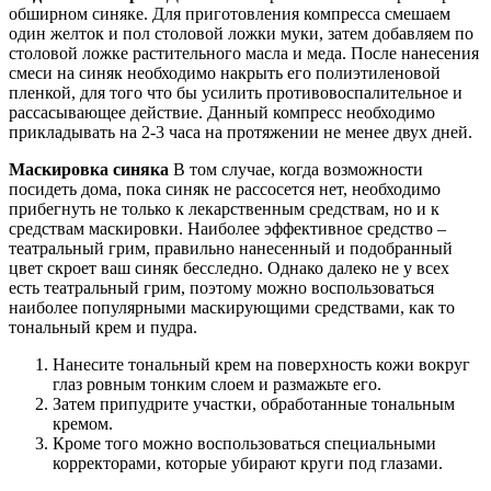
обширном синяке. Для приготовления компресса смешаем
один желток и пол столовой ложки муки, затем добавляем по
столовой ложке растительного масла и меда. После нанесения
смеси на синяк необходимо накрыть его полиэтиленовой
пленкой, для того что бы усилить противовоспалительное и
рассасывающее действие. Данный компресс необходимо
прикладывать на 2-3 часа на протяжении не менее двух дней.
Маскировка синяка
В том случае, когда возможности
посидеть дома, пока синяк не рассосется нет, необходимо
прибегнуть не только к лекарственным средствам, но и к
средствам маскировки. Наиболее эффективное средство –
театральный грим, правильно нанесенный и подобранный
цвет скроет ваш синяк бесследно. Однако далеко не у всех
есть театральный грим, поэтому можно воспользоваться
наиболее популярными маскирующими средствами, как то
тональный крем и пудра.
Нанесите тональный крем на поверхность кожи вокруг
глаз ровным тонким слоем и размажьте его.
Затем припудрите участки, обработанные тональным
кремом.
Кроме того можно воспользоваться специальными
корректорами, которые убирают круги под глазами.