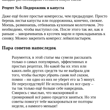
Рецепт №4: Подорожник и капуста
Даже ещё более простые компрессы, чем предыдущие. Просто
берешь листья капусты или подорожника, конечно, свежие.
Моешь, разминаешь, отбиваешь кухонным молоточком. Это
необходимо, чтобы выступил сок. После этого так же, как и
раньше – заворачиваешь в кусочек марли и прикладываешь к
синяку. Можно закрепить компресс лейкопластырем.
Пара советов напоследок
Разумеется, в этой статье мы сумели рассказать
только о самых популярных, эффективных и
простых рецептах. Но какой бы их этих или
каких-либо других средств ты не выбрала для
того, чтобы
быстро убрать синяк под глазом
,
помни – ни одно из них не уберет его за 5 минут.
Не переусердствуй! Не используй их все сразу –
ты так только ещё больше себе навредишь.
Смирись с мыслью, что маскировкой и
гримировкой всё равно придется заняться. Но эти
советы помогут тебе маскироваться не полторы
недели, а намного меньше!