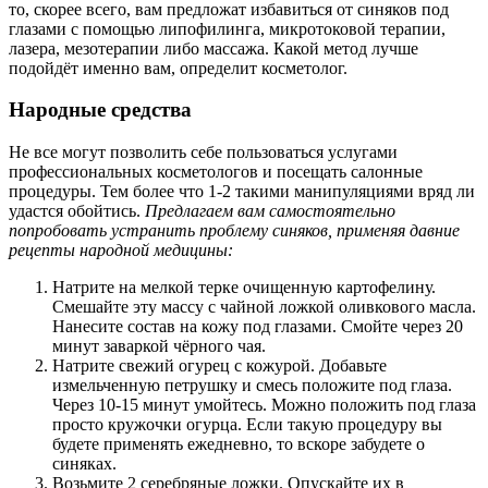
то, скорее всего, вам предложат избавиться от синяков под
глазами с помощью липофилинга, микротоковой терапии,
лазера, мезотерапии либо массажа. Какой метод лучше
подойдёт именно вам, определит косметолог.
Народные средства
Не все могут позволить себе пользоваться услугами
профессиональных косметологов и посещать салонные
процедуры. Тем более что 1-2 такими манипуляциями вряд ли
удастся обойтись.
Предлагаем вам самостоятельно
попробовать устранить проблему синяков, применяя давние
рецепты народной медицины:
Натрите на мелкой терке очищенную картофелину.
Смешайте эту массу с чайной ложкой оливкового масла.
Нанесите состав на кожу под глазами. Смойте через 20
минут заваркой чёрного чая.
Натрите свежий огурец с кожурой. Добавьте
измельченную петрушку и смесь положите под глаза.
Через 10-15 минут умойтесь. Можно положить под глаза
просто кружочки огурца. Если такую процедуру вы
будете применять ежедневно, то вскоре забудете о
синяках.
Возьмите 2 серебряные ложки. Опускайте их в