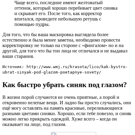
Чаще всего, последние имеют желтоватый
оттенок, который хорошо перебивает цвет синяка
и скрывает его. После того, как корректор
впитался, проведите небольшую ретушь с
помощью пудры.
Для того, что бы ваша маскировка выглядела более
естественно и была менее заметна, необходимо провести
корректировку не только на стороне с «фингалом» но и на
другой, для того что бы тон лица не отличался и не выдавал
ваши старания.
Источник: http://www.wmj.ru/krasota/lico/kak-bystro-
ubrat-sinyak-pod-glazom-poetapnye-sovety/
Как быстро убрать синяк под глазом?
В жизни порой случаются не очень приятные, а порой и
откровенно нелепые вещи. И ладно бы просто случались, они
ещё могу оставлять на память красивые, переливающиеся
разными цветами синяки. Хорошо, если тебе повезло, и синяк
можно легко прикрыть одеждой. Хуже всего – когда он
оказывает на лице, под глазом.