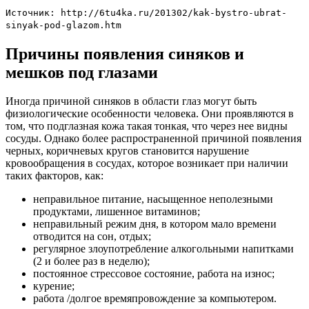
Источник: http://6tu4ka.ru/201302/kak-bystro-ubrat-
sinyak-pod-glazom.htm
Причины появления синяков и
мешков под глазами
Иногда причиной синяков в области глаз могут быть
физиологические особенности человека. Они проявляются в
том, что подглазная кожа такая тонкая, что через нее видны
сосуды. Однако более распространенной причиной появления
черных, коричневых кругов становится нарушение
кровообращения в сосудах, которое возникает при наличии
таких факторов, как:
неправильное питание, насыщенное неполезными
продуктами, лишенное витаминов;
неправильный режим дня, в котором мало времени
отводится на сон, отдых;
регулярное злоупотребление алкогольными напитками
(2 и более раз в неделю);
постоянное стрессовое состояние, работа на износ;
курение;
работа /долгое времяпровождение за компьютером.