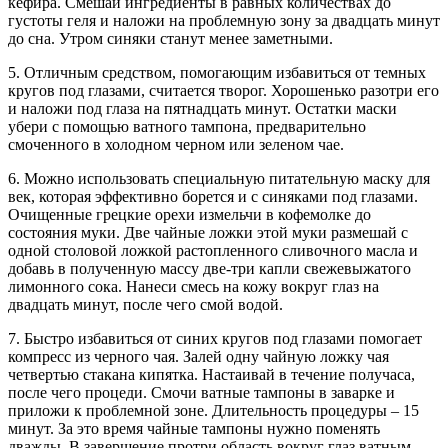
кефира. Смешай ингредиенты в равных количествах до
густоты геля и наложи на проблемную зону за двадцать минут
до сна. Утром синяки станут менее заметными.
5. Отличным средством, помогающим избавиться от темных
кругов под глазами, считается творог. Хорошенько разотри его
и наложи под глаза на пятнадцать минут. Остатки маски
убери с помощью ватного тампона, предварительно
смоченного в холодном черном или зеленом чае.
6. Можно использовать специальную питательную маску для
век, которая эффективно борется и с синяками под глазами.
Очищенные грецкие орехи измельчи в кофемолке до
состояния муки. Две чайные ложки этой муки размешай с
одной столовой ложкой растопленного сливочного масла и
добавь в полученную массу две-три капли свежевыжатого
лимонного сока. Нанеси смесь на кожу вокруг глаз на
двадцать минут, после чего смой водой.
7. Быстро избавиться от синих кругов под глазами помогает
компресс из черного чая. Залей одну чайную ложку чая
четвертью стакана кипятка. Настаивай в течение получаса,
после чего процеди. Смочи ватные тампоны в заварке и
приложи к проблемной зоне. Длительность процедуры – 15
минут. За это время чайные тампоны нужно поменять
дважды. В завершение протри область вокруг глаз ватным