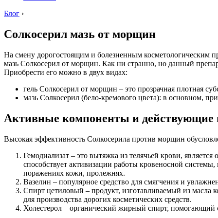
Блог
›
Солкосерил мазь от морщин
На смену дорогостоящим и болезненным косметологическим пр
мазь Солкосерил от морщин. Как ни странно, но данный препара
Приобрести его можно в двух видах:
гель Солкосерил от морщин – это прозрачная плотная субс
мазь Солкосерил (бело-кремового цвета): в основном, пр
Активные компоненты и действующие 
Высокая эффективность Солкосерила против морщин обусловлен
Гемодиализат – это вытяжка из телячьей крови, являетс
способствует активизации работы кровеносной системы,
поражениях кожи, пролежнях.
Вазелин – популярное средство для смягчения и увлажне
Спирт цетиловый – продукт, изготавливаемый из масла к
для производства дорогих косметических средств.
Холестерол – органический жирный спирт, помогающий с