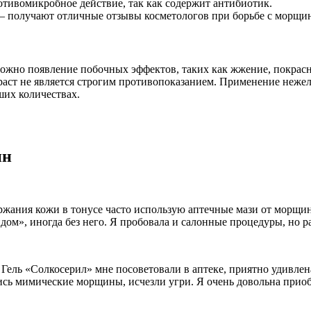
тивомикробное действие, так как содержит антибиотик.
 – получают отличные отзывы косметологов при борьбе с морщи
жно появление побочных эффектов, таких как жжение, покрасне
зраст не является строгим противопоказанием. Применение нежел
ших количествах.
ин
ержания кожи в тонусе часто использую аптечные мази от морщи
ом», иногда без него. Я пробовала и салонные процедуры, но р
 Гель «Солкосерил» мне посоветовали в аптеке, приятно удивлен
ились мимические морщины, исчезли угри. Я очень довольна прио