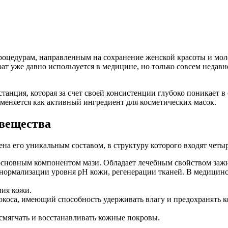
оцедурам, направленным на сохранение женской красоты и моло
т уже давно используется в медицине, но только совсем недавно
танция, которая за счет своей консистенции глубоко поникает в
именяется как активный ингредиент для косметических масок.
вещества
а его уникальным составом, в структуру которого входят четы
я основным компонентом мази. Обладает лечебным свойством за
 нормализации уровня рН кожи, регенерации тканей. В медицинс
ния кожи.
окоса, имеющий способность удерживать влагу и предохранять 
мягчать и восстанавливать кожные покровы.