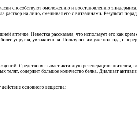
маски способствуют омоложению и восстановлению эпидермиса.
а раствор на лицо, смешивая его с витаминами. Результат порад
ашней аптечке. Невестка рассказала, что использует его как крем
ла более упругая, увлажненная. Пользуюсь им уже полгода, с пе
реждений. Средство вызывает активную регенерацию эпителия, в
х телят, содержит большое количество белка. Диализат активи
 действие основного вещества: