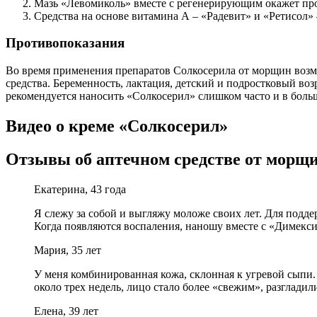
Мазь «Левомиколь» вместе с регенерирующим окажет про
Средства на основе витамина А – «Радевит» и «Ретисол»
Противопоказания
Во время применения препаратов Солкосерила от морщин возмо
средства. Беременность, лактация, детский и подростковый во
рекомендуется наносить «Солкосерил» слишком часто и в боль
Видео о креме «Солкосерил»
Отзывы об аптечном средстве от морщ
Екатерина, 43 года
Я слежу за собой и выгляжу моложе своих лет. Для подд
Когда появляются воспаления, наношу вместе с «Димексид
Мария, 35 лет
У меня комбинированная кожа, склонная к угревой сыпи.
около трех недель, лицо стало более «свежим», разглад
Елена, 39 лет