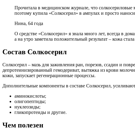
Прочитала в медицинском журнале, что солкосериловые 
поэтому купила «Солкосерил» в ампулах и просто наносил
Нина, 64 года
О средстве «Солкосерил» я знала много лет, всегда в дом
а на утро заметила положительный результат – кожа ста
Состав Солкосерил
Солкосерил – мазь для заживления ран, порезов, ссадин и пов
депротеинизированный гемодериват, вытяжка из крови молочны
кожи, запускает регенерационные процессы.
Дополнительные компоненты в составе Солкосерил, усиливают
аминокислоты;
олигопептиды;
нуклеозиды;
гликопротеиды и другие.
Чем полезен