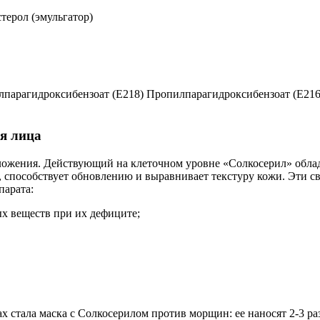
терол (эмульгатор)
парагидроксибензоат (Е218) Пропилпарагидроксибензоат (Е216
я лица
ожения. Действующий на клеточном уровне «Солкосерил» облад
, способствует обновлению и выравнивает текстуру кожи. Эти с
парата:
х веществ при их дефиците;
 стала маска с Солкосерилом против морщин: ее наносят 2-3 р