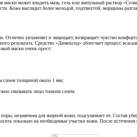
ав маски может входить мазь, гель или ампульный раствор «Солк
ости. Кожа выглядит более молодой, подтянутой, морщины разг
ази. Отлично увлажняет и защищает, возвращает чувство комфор
ного результата. Средство «Димексид» облегчает процесс всасы
акой маски очень прост:
 слоем толщиной около 1 мм;
нужно смазывать лицо тонким слоем.
т поры, незаменим для жирной кожи, подсушивает ее. Состав уби
аносить локально на необходимые участки кожи. После истечения 