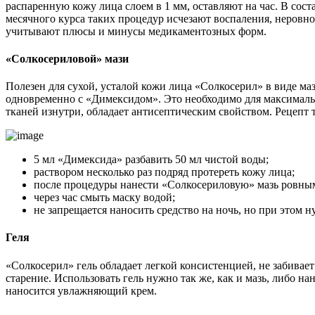
распаренную кожу лица слоем в 1 мм, оставляют на час. В сост
месячного курса таких процедур исчезают воспаления, неровн
учитывают плюсы и минусы медикаментозных форм.
«Солкосериловой» мази
Полезен для сухой, усталой кожи лица «Солкосерил» в виде м
одновременно с «Димексидом». Это необходимо для максималь
тканей изнутри, обладает антисептическим свойством. Рецепт т
5 мл «Димексида» разбавить 50 мл чистой воды;
раствором несколько раз подряд протереть кожу лица;
после процедуры нанести «Солкосериловую» мазь ровным
через час смыть маску водой;
не запрещается наносить средство на ночь, но при этом 
Геля
«Солкосерил» гель обладает легкой консистенцией, не забивае
старение. Использовать гель нужно так же, как и мазь, либо н
наносится увлажняющий крем.