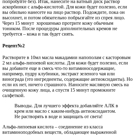
попробуйте без). Итак, нанесите на ватный диск раствор
аскорбинки с альфа-кислотой. Для кожи будет полезно, если
вы обильно нанесете на лицо раствор. Подождите, пока он
высохнет, и потом обязательно побрызгайте из спрея лицо.
Через 15 минут хорошенько протрите кожу обычным
тоником. После процедуры дополнительных кремов не
требуется – кожа и так будет сиять.
Рецепт№2
Растворите в 10мл масла макадамии напополам с касторовым
2 мл альфа-липоевой кислоты. Для кожи будет полезно, если
вы добавите еще в смесь что-то витаминосодержащие,
например, пудру клубники, экстракт зеленого чая или
винограда (это ингредиенты, содержащие антиоксиданты). Но
если их нет, ничего страшного. Наносите масляную смесь на
очищенную кожу лица, а спустя 15 минут промокните
салфеткой.
Выводы. Для лучшего эффекта добавляйте АЛК в
крем или масло с каким-нибудь антиоксидантом.
Не растворять в воде и защищать от света!
Альфа-липоевая кислота – соединение из класса
витаминоподобных веществ, обладающее выраженной