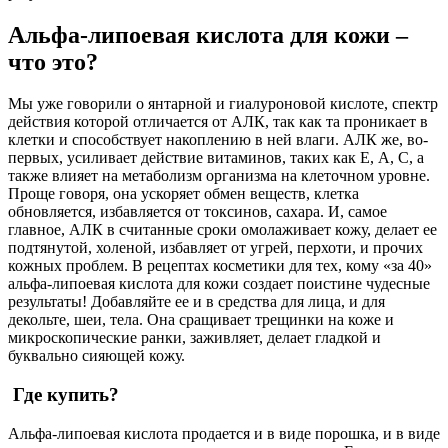
Альфа-липоевая кислота для кожи –
что это?
Мы уже говорили о янтарной и гиалуроновой кислоте, спектр
действия которой отличается от АЛК, так как та проникает в
клетки и способствует накоплению в ней влаги. АЛК же, во-
первых, усиливает действие витаминов, таких как Е, А, С, а
также влияет на метаболизм организма на клеточном уровне.
Проще говоря, она ускоряет обмен веществ, клетка
обновляется, избавляется от токсинов, сахара. И, самое
главное, АЛК в считанные сроки омолаживает кожу, делает ее
подтянутой, холеной, избавляет от угрей, перхоти, и прочих
кожных проблем. В рецептах косметики для тех, кому «за 40»
альфа-липоевая кислота для кожи создает поистине чудесные
результаты! Добавляйте ее и в средства для лица, и для
декольте, шеи, тела. Она сращивает трещинки на коже и
микроскопические ранки, заживляет, делает гладкой и
буквально сияющей кожу.
Где купить?
Альфа-липоевая кислота продается и в виде порошка, и в виде