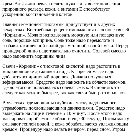
крем. Альфа-липоевая кислота нужна для восстановления
природного рельефа кожи, а витамин Е способствует
ускорению восстановления клеток.
Главный компонент тиогаммы присутствует и в других
лекарствах. Востребован рецепт омолажения на основе свечей
«Корилип». Можно использовать морскую или поваренную
соль, порошок аспирина. Соль тоже надо перемолоть и
разбавить кипяченой водой до сметанообразной смеси. Перед
процедурой лицо надо тщательно очистить. Солевой смесью
надо заполнить морщины лица.
Свечи «Корилип» с тиоктовой кислотой надо растопить в
микроволновке до жидкого вида. К горячей массе надо
добавить аспириновый порошок. Должна получиться
зефирная масса. Средство надо наносить на области заломов,
где до этого использовалась солевая смесь. Выполнять это
следует как можно быстрее, так как свечи быстро застывают.
В участках, где морщины глубокие, маску надо немного
утрамбовать похлопывающими движениями. Средство надо
выдержать на лице в течение 5-10 минут. После этого надо
массировать проблемные области еще 30 секунд. Потом маску
смывают теплой водой, а кожа обрабатывается увлажняющим
кремом. Процедуру надо делать вечером, перед сном. Утром