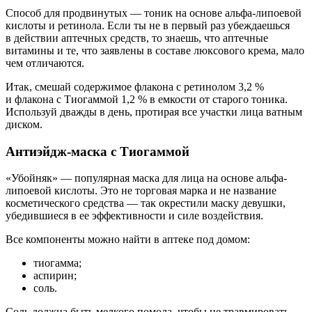
Способ для продвинутых — тоник на основе альфа-липоевой
кислоты и ретинола. Если ты не в первый раз убеждаешься
в действии аптечных средств, то знаешь, что аптечные
витамины и те, что заявлены в составе люксового крема, мало
чем отличаются.
Итак, смешай содержимое флакона с ретинолом 3,2 %
и флакона с Тиогаммой 1,2 % в емкости от старого тоника.
Используй дважды в день, протирая все участки лица ватным
диском.
Антиэйдж-маска с Тиогаммой
«Убойняк» — популярная маска для лица на основе альфа-
липоевой кислоты. Это не торговая марка и не название
косметического средства — так окрестили маску девушки,
убедившиеся в ее эффективности и силе воздействия.
Все компоненты можно найти в аптеке под домом:
тиогамма;
аспирин;
соль.
Соль должна быть мелкого помола, чтобы не травмировать