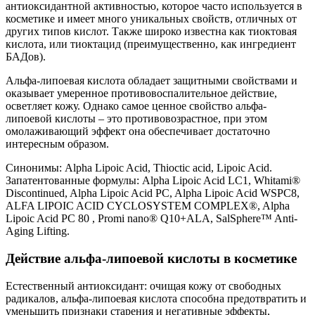
антиоксидантной активностью, которое часто используется в
косметике и имеет много уникальных свойств, отличных от
других типов кислот. Также широко известна как тиоктовая
кислота, или тиоктацид (преимущественно, как ингредиент
БАДов).
Альфа-липоевая кислота обладает защитными свойствами и
оказывает умеренное противовоспалительное действие,
осветляет кожу. Однако самое ценное свойство альфа-
липоевой кислоты – это противовозрастное, при этом
омолаживающий эффект она обеспечивает достаточно
интересным образом.
Синонимы: Alpha Lipoic Acid, Thioctic acid, Lipoic Acid.
Запатентованные формулы: Alpha Lipoic Acid LC1, Whitami®
Discontinued, Alpha Lipoic Acid PC, Alpha Lipoic Acid WSPC8,
ALFA LIPOIC ACID CYCLOSYSTEM COMPLEX®, Alpha
Lipoic Acid PC 80 , Promi nano® Q10+ALA, SalSphere™ Anti-
Aging Lifting.
Действие альфа-липоевой кислоты в косметике
Естественный антиоксидант: очищая кожу от свободных
радикалов, альфа-липоевая кислота способна предотвратить и
уменьшить признаки старения и негативные эффекты,