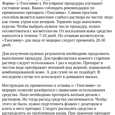
Фарма» («Тиогамма»). Регулярные процедуры улучшают
состояние кожи. Важно соблюдать рекомендации по
применению препарата «Тиогамма». Самым простым
способом является нанесение слабого раствора на чистое лицо
как тоник утром или вечером. Терапию надо выполнять
курсом. Чтобы выбрать нужное число процедур, нужно
посоветоваться с косметологом. От воспаления кожи средство
наносится в течение 7-10 дней. По отзывам косметологов,
«Тиогамму» для лица от морщин следует применять 20-30
дней.
Для получения нужных результатов необходимо продолжить
выполнение процедур. Для профилактики кожного старения
раствор следует использовать 1 раз в неделю. Препарат в
чистом виде преображает внешний вид жирной, нормальной,
комбинированной кожи. А для сухой он не подойдет. В
последнем случае его используют в домашних масках.
Инструкция по применению и отзывы о «Тиогамме» от
морщин позволят разобраться с правилами использования
средства. Лицо необходимо протирать ватным диском с
раствором. Но тогда расход средства увеличивается. Чтобы
этого не было, нужно подготовить флакон с дозатором и
влить в него препарат. Следует распылять средство и
распределить по проблемным зонам. При хранении препарат