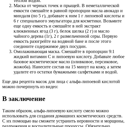
теплой водой.
Маска от черных точек и прыщей. В неметаллической
емкости смешайте в равной пропорции масла авокадо и
миндаля (по 5 г), добавьте к ним 1 г липоевой кислоты и
6 г специального эмульгатора для косметики. Возьмите
еще одну емкость и смешайте в ней экстракт
клюквенных ягод (3 г), белок шелка (2 г) и масло
чайного дерева (1г), 2 г размельченной серы. Первую
емкость разогрейте на водяной бане и после этого
соедините содержимое двух посудин.
Омолаживающая маска. Смешайте в пропорции 9:1
жидкий витамин С и липоевую кислоту. Добавьте любое
базовое косметическое масло (оливковое, персиковое,
жожоба). Нанесите состав на 15 минут на кожу, а затем
удалите его остатки бумажными салфетками и водой.
Еще два рецепта масок для лица с альфа-липоевой кислотой
можно почерпнуть из видео:
В заключение
Таким образом, альфа-липоевую кислоту смело можно
использовать для создания домашних косметических средств.
С их помощью вы сможете устранить неровности и морщины,
раздражения и воспалительные процессы. Обязательно