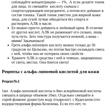
соблюдайте концентрацию — 1%. А если делаете тоник
для лица, то смешайте кислоту сначала с
спиртосодержащем ингредиенте, а потом все добавьте в
состав тоника. Такой тоник уместен для жирной кожи
лица, для сухой лучше обходиться без спирта и
растворять АЛК в масле.
Ее можно просто добавить в любимый крем. В отличие
от других кислот, АЛК не разжижает его сильно, лишь
чуть-чуть. Зато текстура получается нежной, а кожа –
мммм! Закачаешься!
Греть альфа-липоевую кислоту можно только до 50
градусов по Цельсию, но потом быстро охлаждать смесь
с ней, чтобы она не потеряла своих свойств
Храните АЛК и средства с ней в темных, защищенных
от света, местах. Она боится света!
Рецепты с альфа-липоевой кислотой для кожи
Рецепт№1
1мл Альфа-липоевой кислоты и 8мл аскорбиновой кислоты
смешать в шприце объемом 10мл. Отдельно смешайте в
спрей-флаконе душистую воду (гидролат) с Кудесаном (это
водорастворимая форма Коэнзима. Если его нет, то