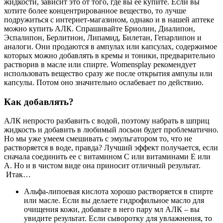
жидкости, зависит это от того, где вы ее купите. Если вы
хотите более концентрированное вещество, то лучше
подружиться с интернет-магазином, однако и в нашей аптеке
можно купить АЛК. Спрашивайте Бриолин, Диалипон,
Эспалипон, Берлитион, Липамид, Билетан, Гепарлипон и
аналоги. Они продаются в ампулах или капсулах, содержимое
которых можно добавлять в кремы и тоники, предварительно
растворив в масле или спирте. Womensplay рекомендует
использовать вещество сразу же после открытия ампулы или
капсулы. Потом оно значительно ослабевает по действию.
Как добавлять?
АЛК непросто разбавить с водой, поэтому набрать в шприц
жидкость и добавить в любимый лосьон будет проблематично.
Но мы уже умеем смешивать с эмульгатором то, что не
растворяется в воде, правда? Лучший эффект получается, если
сначала соединить ее с витамином С или витаминами Е или
А. Но и в чистом виде она приносит отличный результат.
Итак…
Альфа-липоевая кислота хорошо растворяется в спирте
или масле. Если вы делаете гидрофильное масло для
очищения кожи, добавьте в него пару мл АЛК – вы
увидите результат. Если сыворотку для увлажнения, то