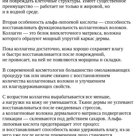
им повреждать клеточные структуры. Имеет существенное
преимущество — работает не только в жировой, но
и в водной среде.
Вторая особенность альфа-липоевой кислоты — способность
восстанавливать функциональность коллагеновых волокон.
Коллаген — это белок внеклеточного матрикса, волокна
которого образуют мощный упругий каркас дермы.
Пока коллагена достаточно, кожа хорошо сохраняет влагу
и быстро восстанавливается после повреждений,
не провисает, на ней не появляются морщины и складки.
В современной косметологии большинство омолаживающих
процедур так или иначе связано с восстановлением
количества коллагеновых волокон и улучшением
их влагоудерживающих свойств.
С возрастом коллагена вырабатывается все меньше,
а нагрузки на кожу не уменьшается. Ткани дермы не успевают
восстанавливаться после ежедневных стрессов,
а коллагеновые волокна дермального матрикса подвергаются
гликации — склеиваются под действием сахаров. Альфа-
липоевая кислота предотвращает этот процесс
и восстанавливает способность кожи удерживать влагу, из-за
чего уже после недели применения лицо становится