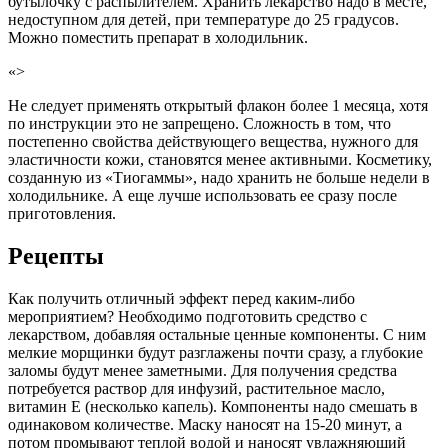
бутылочку с распылителем. Хранить лекарство надо в месте,
недоступном для детей, при температуре до 25 градусов.
Можно поместить препарат в холодильник.
«>
Не следует применять открытый флакон более 1 месяца, хотя
по инструкции это не запрещено. Сложность в том, что
постепенно свойства действующего вещества, нужного для
эластичности кожи, становятся менее активными. Косметику,
созданную из «Тиогаммы», надо хранить не больше недели в
холодильнике. А еще лучше использовать ее сразу после
приготовления.
Рецепты
Как получить отличный эффект перед каким-либо
мероприятием? Необходимо подготовить средство с
лекарством, добавляя остальные ценные компоненты. С ним
мелкие морщинки будут разглажены почти сразу, а глубокие
заломы будут менее заметными. Для получения средства
потребуется раствор для инфузий, растительное масло,
витамин Е (несколько капель). Компоненты надо смешать в
одинаковом количестве. Маску наносят на 15-20 минут, а
потом промывают теплой водой и наносят увлажняющий