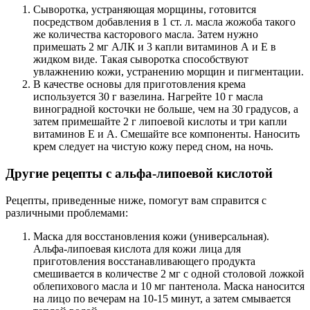
Сыворотка, устраняющая морщины, готовится
посредством добавления в 1 ст. л. масла жожоба такого
же количества касторового масла. Затем нужно
примешать 2 мг АЛК и 3 капли витаминов А и Е в
жидком виде. Такая сыворотка способствуют
увлажнению кожи, устранению морщин и пигментации.
В качестве основы для приготовления крема
используется 30 г вазелина. Нагрейте 10 г масла
виноградной косточки не больше, чем на 30 градусов, а
затем примешайте 2 г липоевой кислоты и три капли
витаминов Е и А. Смешайте все компоненты. Наносить
крем следует на чистую кожу перед сном, на ночь.
Другие рецепты с альфа-липоевой кислотой
Рецепты, приведенные ниже, помогут вам справится с
различными проблемами:
Маска для восстановления кожи (универсальная).
Альфа-липоевая кислота для кожи лица для
приготовления восстанавливающего продукта
смешивается в количестве 2 мг с одной столовой ложкой
облепихового масла и 10 мг пантенола. Маска наносится
на лицо по вечерам на 10-15 минут, а затем смывается