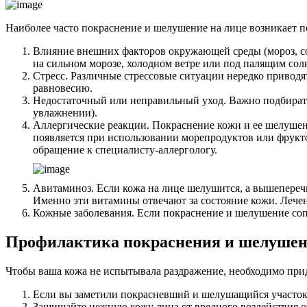
Наиболее часто покраснение и шелушение на лице возникает 
Влияние внешних факторов окружающей среды (мороз, со
на сильном морозе, холодном ветре или под палящим со
Стресс. Различные стрессовые ситуации нередко приводя
равновесию.
Недостаточный или неправильный уход. Важно подбирать 
увлажнении).
Аллергические реакции. Покраснение кожи и ее шелушени
появляется при использовании морепродуктов или фрукто
обращение к специалисту-аллергологу.
Авитаминоз. Если кожа на лице шелушится, а вышеперечи
Именно эти витамины отвечают за состояние кожи. Лече
Кожные заболевания. Если покраснение и шелушение сопр
Профилактика покраснения и шелушен
Чтобы ваша кожа не испытывала раздражение, необходимо при
Если вы заметили покрасневший и шелушащийся участок к
Защищайте нежную кожу лица от вредного воздействия о