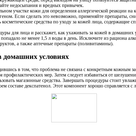
гайте недосыпания и вредных привычек.
льном участке кожи для определения аллергической реакции на к
лергеном. Если сделать это невозможно, применяйте препараты, с
 косметические средства по уходу за кожей лица, содержащие сп
уры для лица и расскажет, как ухаживать за кожей в домашних 
 попадало не менее 1,5 л воды в день. Исключите из рациона алк
руктов, а также аптечные препараты (поливитамины).
в домашних условиях
бедившись в том, что проблема не связана с конкретным кожным
ем профилактических мер. Затем следует избавиться от шелушен
льзовать магазинные средства. Завершать процедуры стоит увл
оем составе декспатенол. Этот компонент хорошо справляется с