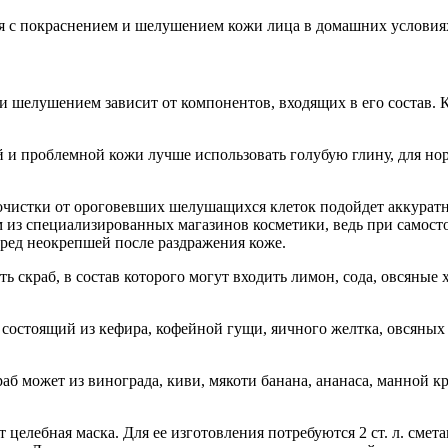
я с покраснением и шелушением кожи лица в домашних условиях
и шелушением зависит от компонентов, входящих в его состав. 
 и проблемной кожи лучше использовать голубую глину, для но
чистки от ороговевших шелушащихся клеток подойдет аккуратное
м из специализированных магазинов косметики, ведь при самос
ред неокрепшей после раздражения коже.
ь скраб, в состав которого могут входить лимон, сода, овсяные 
состоящий из кефира, кофейной гущи, яичного желтка, овсяных 
краб может из винограда, киви, мякоти банана, ананаса, манной
 целебная маска. Для ее изготовления потребуются 2 ст. л. сме