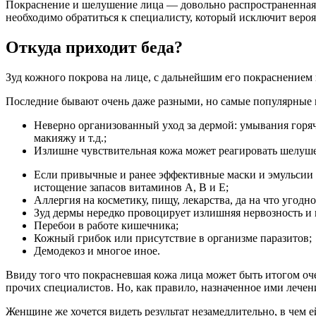
Покраснение и шелушение лица — довольно распространенная пр
необходимо обратиться к специалисту, который исключит вероя
Откуда приходит беда?
Зуд кожного покрова на лице, с дальнейшим его покраснением
Последние бывают очень даже разными, но самые популярные
Неверно организованный уход за дермой: умывания горяч
макияжу и т.д.;
Излишне чувствительная кожа может реагировать шелушен
Если привычные и ранее эффективные маски и эмульсии у
истощение запасов витаминов А, В и Е;
Аллергия на косметику, пищу, лекарства, да на что угодно
Зуд дермы нередко провоцирует излишняя нервозность и 
Перебои в работе кишечника;
Кожный грибок или присутствие в организме паразитов;
Демодекоз и многое иное.
Ввиду того что покрасневшая кожа лица может быть итогом оче
прочих специалистов. Но, как правило, назначенное ими лечен
Женщине же хочется видеть результат незамедлительно, в чем