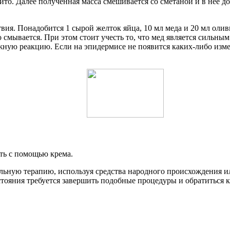
ито. Далее полученная масса смешивается со сметаной и в нее д
твия. Понадобится 1 сырой желток яйца, 10 мл меда и 20 мл ол
о смывается. При этом стоит учесть то, что мед является сильны
ожную реакцию. Если на эпидермисе не появится каких-либо изм
ть с помощью крема.
тельную терапию, используя средства народного происхождения 
стояния требуется завершить подобные процедуры и обратиться 