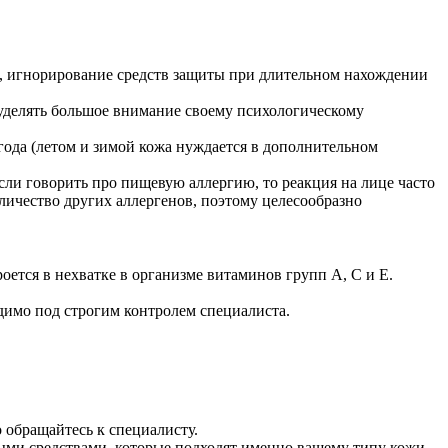
а, игнорирование средств защиты при длительном нахождении
 уделять большое внимание своему психологическому
года (летом и зимой кожа нуждается в дополнительном
ли говорить про пищевую аллергию, то реакция на лице часто
личество других аллергенов, поэтому целесообразно
ется в нехватке в организме витаминов групп А, С и Е.
димо под строгим контролем специалиста.
 обращайтесь к специалисту.
ыми средствами, которые подходят именно вашему типу кожи.