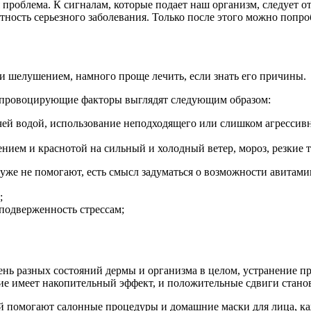
облема. К сигналам, которые подает наш организм, следует отн
тность серьезного заболевания. Только после этого можно попро
 и шелушением, намного проще лечить, если знать его причины.
 провоцирующие факторы выглядят следующим образом:
ей водой, использование неподходящего или слишком агрессивн
ием и краснотой на сильный и холодный ветер, мороз, резкие т
же не помогают, есть смысл задуматься о возможности авитами
;
подверженность стрессам;
нь разных состояний дермы и организма в целом, устранение пр
ие имеет накопительный эффект, и положительные сдвиги становя
 ей помогают салонные процедуры и домашние маски для лица, к