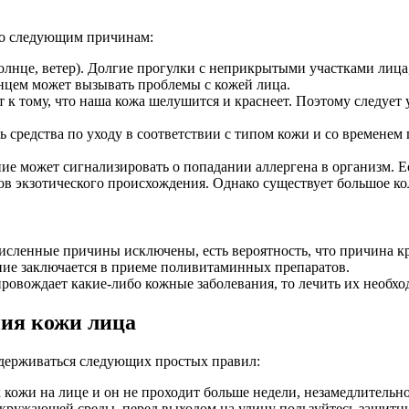
по следующим причинам:
лнце, ветер). Долгие прогулки с неприкрытыми участками лиц
лнцем может вызывать проблемы с кожей лица.
т к тому, что наша кожа шелушится и краснеет. Поэтому следует
средства по уходу в соответствии с типом кожи и со временем 
е может сигнализировать о попадании аллергена в организм. Ес
в экзотического происхождения. Однако существует большое ко
сленные причины исключены, есть вероятность, что причина кро
ние заключается в приеме поливитаминных препаратов.
овождает какие-либо кожные заболевания, то лечить их необхо
ия кожи лица
держиваться следующих простых правил:
ожи на лице и он не проходит больше недели, незамедлительно
кружающей среды, перед выходом на улицу пользуйтесь защитн