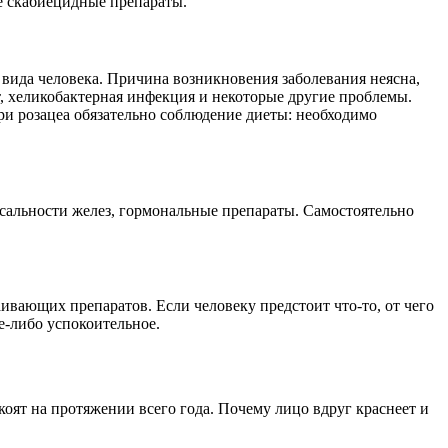
е скабиецидные препараты.
 вида человека. Причина возникновения заболевания неясна,
, хеликобактерная инфекция и некоторые другие проблемы.
При розацеа обязательно соблюдение диеты: необходимо
 сальности желез, гормональные препараты. Самостоятельно
аивающих препаратов. Если человеку предстоит что-то, от чего
е-либо успокоительное.
оят на протяжении всего года. Почему лицо вдруг краснеет и