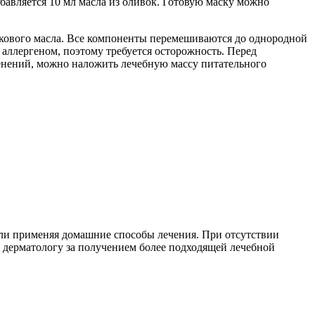
обавляется 10 мл масла из оливок. Готовую маску можно
ивкового масла. Все компоненты перемешиваются до однородной
м аллергеном, поэтому требуется осторожность. Перед
енений, можно наложить лечебную массу питательного
или применяя домашние способы лечения. При отсутствии
к дерматологу за получением более подходящей лечебной