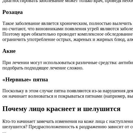
Диагностировать заболевание может только врач, проведя нео
Розацеа
Такое заболевание является хроническим, полностью вылечить 
но считают, что виновниками появления угрей являются забол
Поэтому врач обязательно проводит комплексное обследование 
ограничить употребление острых, жареных и жирных блюд, алк
Акне
При лечении могут использоваться различные средства: антиб
подобрать подходящее лечение сложно.
«Нервные» пятна
Поскольку в этом случае пятна появляются из-за нарушения де
он начинает волноваться и покрываться пятнами (например, вы
Почему лицо краснеет и шелушится
Кто-то начинает замечать изменения на коже лица с наступле
шелушится? Предрасположенность к раздражению зависит от со