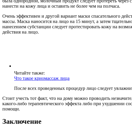
была однородной, молочный продукт следует протереть через с
нанести на кожу лица и оставить не более чем на полчаса.
Очень эффективен и другой вариант маски спасательного дейс
массы. Маска наносится на лицо на 15 минут, а затем тщательн
нанесением субстанции следует протестировать кожу на возм
действия на лицо.
Читайте также:
Что такое криомассаж лица
После всех проведенных процедур лицо следует увлажни
Стоит учесть тот факт, что на дому можно проводить незначи
какого-либо терапевтического эффекта либо при ухудшении со
помощи.
Заключение