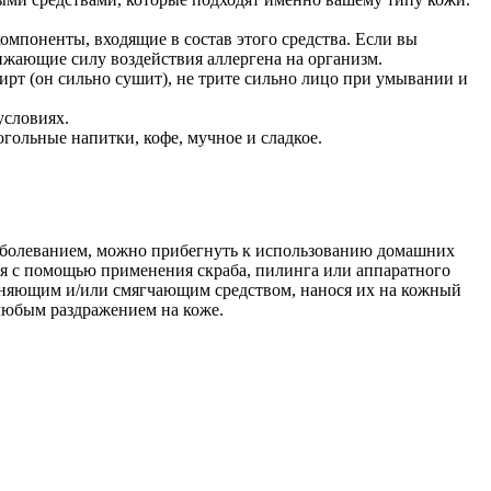
омпоненты, входящие в состав этого средства. Если вы
нижающие силу воздействия аллергена на организм.
ирт (он сильно сушит), не трите сильно лицо при умывании и
условиях.
огольные напитки, кофе, мучное и сладкое.
 заболеванием, можно прибегнуть к использованию домашних
ия с помощью применения скраба, пилинга или аппаратного
ажняющим и/или смягчающим средством, нанося их на кожный
 любым раздражением на коже.