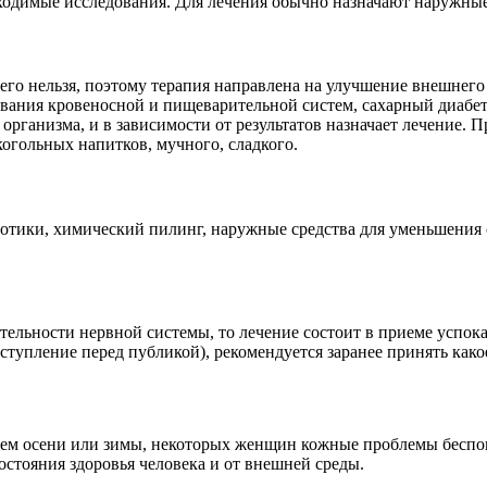
бходимые исследования. Для лечения обычно назначают наружны
его нельзя, поэтому терапия направлена на улучшение внешнего
евания кровеносной и пищеварительной систем, сахарный диабет
организма, и в зависимости от результатов назначает лечение. 
огольных напитков, мучного, сладкого.
иотики, химический пилинг, наружные средства для уменьшения
ятельности нервной системы, то лечение состоит в приеме успок
ступление перед публикой), рекомендуется заранее принять како
нием осени или зимы, некоторых женщин кожные проблемы беспок
стояния здоровья человека и от внешней среды.