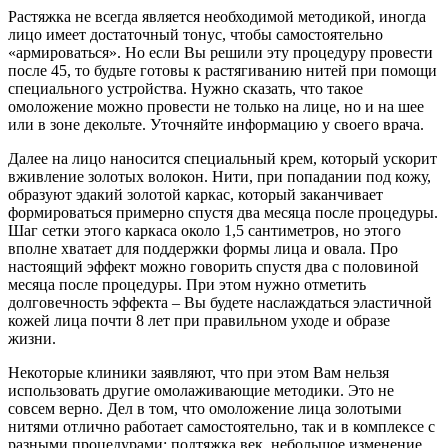
Растяжка не всегда является необходимой методикой, иногда
лицо имеет достаточный тонус, чтобы самостоятельно
«армироваться». Но если Вы решили эту процедуру провести
после 45, то будьте готовы к растягиванию нитей при помощи
специального устройства. Нужно сказать, что такое
омоложение можно провести не только на лице, но и на шее
или в зоне декольте. Уточняйте информацию у своего врача.
Далее на лицо наносится специальный крем, который ускорит
вживление золотых волокон. Нити, при попадании под кожу,
образуют эдакий золотой каркас, который заканчивает
формироваться примерно спустя два месяца после процедуры.
Шаг сетки этого каркаса около 1,5 сантиметров, но этого
вполне хватает для поддержки формы лица и овала. Про
настоящий эффект можно говорить спустя два с половиной
месяца после процедуры. При этом нужно отметить
долговечность эффекта – Вы будете наслаждаться эластичной
кожей лица почти 8 лет при правильном уходе и образе
жизни.
Некоторые клиники заявляют, что при этом Вам нельзя
использовать другие омолаживающие методики. Это не
совсем верно. Дел в том, что омоложение лица золотыми
нитями отлично работает самостоятельно, так и в комплексе с
разными процедурами: подтяжка век, небольшое изменение