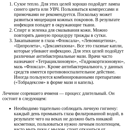
Сухое тепло. Для этих целей хорошо подойдет лампа
синего цвета или УВЧ. Пользоваться компрессами и
примочками не рекомендуется. Поскольку может
развиться мицерация кожных покровов. В результате
инфекция попадет в окружающие ткани.
Спирт и зеленка для смазывания кожи. Можно
повторять данную процедуру трижды в сутки.
Закапывание в глаза «Флоксала», «Левомицетина»,
«Ципролета», «Дексамтазона». Все это глазные капли,
которые убивают инфекцию. Для этих целей подойдут
различные антибактериальные мази. Врачи часто
назначают «Тетрациклиновую», «Гидрокортизоновую»,
мазь «Флоксал». Кроме антибактериального, у данных
средств имеется противовоспалительное действие.
Иногда пользуются комбинированными препаратами
(«Тобрадексом» в форме мази и капель).
Лечение созревшего ячменя — процесс длительный. Он
состоит в следующем:
Необходимо тщательно соблюдать личную гигиену:
каждый день промывать глаза фильтрованной водой, в
результате чего на веках не должно быть никакой
косметики, пользоваться нужно личным полотенцем,
часто мыть руки с мылом, стоит отказаться от