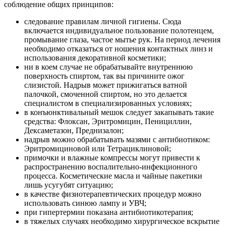
соблюдение общих принципов:
следование правилам личной гигиены. Сюда
включается индивидуальное пользование полотенцем,
промывание глаза, частое мытье рук. На период лечения
необходимо отказаться от ношения контактных линз и
использования декоративной косметики;
ни в коем случае не обрабатывайте внутреннюю
поверхность спиртом, так вы причините ожог
слизистой. Надрыв может прижигаться ватной
палочкой, смоченной спиртом, но это делается
специалистом в специализированных условиях;
в конъюнктивальный мешок следует закапывать такие
средства: Флоксан, Эритромицин, Пенициллин,
Дексаметазон, Преднизалон;
надрыв можно обрабатывать мазями с антибиотиком:
Эритромициновой или Тетрациклиновой;
примочки и влажные компрессы могут привести к
распространению воспалительно-инфекционного
процесса. Косметические масла и чайные пакетики
лишь усугубят ситуацию;
в качестве физиотерапевтических процедур можно
использовать синюю лампу и УВЧ;
при гипертермии показана антибиотикотерапия;
в тяжелых случаях необходимо хирургическое вскрытие