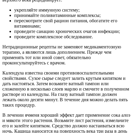
укрепляйте иммунную систему;
принимайте поливитаминные комплексы;
пересмотрите свой рацион питания, обогатите его
витаминами;
проведите санацию хронических очагов инфекции;
проведите комплексное обследование.
Нетрадиционные рецепты не заменяют медикаментозную
терапию, а являются лишь дополнением. Прежде чем
применять тот или иной совет, обязательно
проконсультируйтесь с врачом.
Календула известна своими противовоспалительными
свойствами. Сухое сырье следует залить крутым кипятком и
дать настояться. Затем возьмите ватный тампон или
сложенную в несколько слоев марлю и смочите в полученном
растворе из календулы. На глазу ватный тампон должен
лежать около десяти минут. В течение дня можно делать пять
таких процедур.
В лечении ячменя хороший эффект дает применение сока алоэ
и мякоти этого растения. Возьмите лист растения, измельчите
его и залейте кипятком. Средство должно настаиваться всю
ночь. Кашица наносится на поверхность века три раза в день