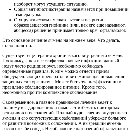
наоборот могут ухудшить ситуацию.
Общая антибиотикотерапия назначается при повышении
температуры.
О хирургическом вмешательстве и вскрытии
образовавшегося гнойника (или, как его еще называют,
абсцесса) решение принимает только врач-офтальмолог.
Это основное лечение ячменя на нижнем веке. Что делать,
стало понятно.
Существует еще терапия хронического внутреннего ячменя.
Поскольку, как и все стафилококковые инфекции, данный
недуг часто рецидивирует, необходимо соблюдать
определенные правила. К ним можно отнести прием
общеукрепляющих препаратов и витаминов для повышения
защитных сил организма. Может быть очень эффективным
правильно сбалансированное питание. Кроме того,
необходимо пройти комплексное обследование.
Своевременное, а главное правильное лечение ведет к
полному выздоровлению и помогает избежать повторных
рецидивов и осложнений. Полный курс лечения внутреннего
ячменя и его сопутствующих заболеваний убережет больного
от развития возможных осложнений. А вызревший ячмень
рассосется без следа. Несоблюдение назначений офтальмолога