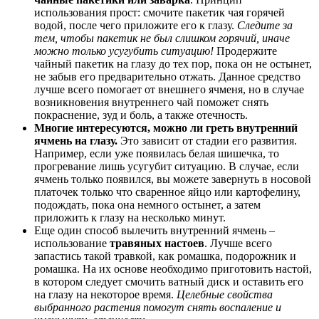
использования прост: смочите пакетик чая горячей
водой, после чего приложите его к глазу.
Следите за
тем, чтобы пакетик не был слишком горячий, иначе
можно только усугубить ситуацию!
Продержите
чайный пакетик на глазу до тех пор, пока он не остынет,
не забыв его предварительно отжать. Данное средство
лучше всего помогает от внешнего ячменя, но в случае
возникновения внутреннего чай поможет снять
покраснение, зуд и боль, а также отечность.
Многие интересуются, можно ли греть внутренний
ячмень на глазу.
Это зависит от стадии его развития.
Например, если уже появилась белая шишечка, то
прогревание лишь усугубит ситуацию. В случае, если
ячмень только появился, вы можете завернуть в носовой
платочек только что сваренное яйцо или картофелину,
подождать, пока она немного остынет, а затем
приложить к глазу на несколько минут.
Еще один способ вылечить внутренний ячмень –
использование
травяных настоев
. Лучше всего
запастись такой травкой, как ромашка, подорожник и
ромашка. На их основе необходимо приготовить настой,
в котором следует смочить ватный диск и оставить его
на глазу на некоторое время.
Целебные свойства
выбранного растения помогут снять воспаление и