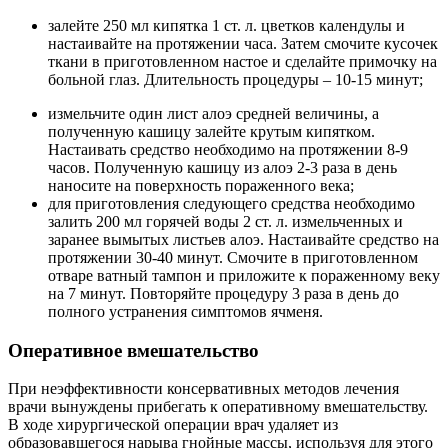
залейте 250 мл кипятка 1 ст. л. цветков календулы и
настаивайте на протяжении часа. Затем смочите кусочек
ткани в приготовленном настое и сделайте примочку на
больной глаз. Длительность процедуры – 10-15 минут;
измельчите один лист алоэ средней величины, а
полученную кашицу залейте крутым кипятком.
Настаивать средство необходимо на протяжении 8-9
часов. Полученную кашицу из алоэ 2-3 раза в день
наносите на поверхность пораженного века;
для приготовления следующего средства необходимо
залить 200 мл горячей воды 2 ст. л. измельченных и
заранее вымытых листьев алоэ. Настаивайте средство на
протяжении 30-40 минут. Смочите в приготовленном
отваре ватный тампон и приложите к пораженному веку
на 7 минут. Повторяйте процедуру 3 раза в день до
полного устранения симптомов ячменя.
Оперативное вмешательство
При неэффективности консервативных методов лечения
врачи вынуждены прибегать к оперативному вмешательству.
В ходе хирургической операции врач удаляет из
образовавшегося нарыва гнойные массы, используя для этого