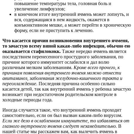
повышение температуры тела, головная боль и
увеличение лимфоузлов;
в конечном итоге внутренний ячмень может лопнуть, и
вся, содержащаяся в нем жидкость, окажется в
конъюнктивном мешке, а может перейти в хроническую
форму, если не приступить к лечению.
Что касается причин возникновения внутреннего ячменя,
то зачастую всему виной какая-либо инфекция, обычно ею
оказывается стафилококк.
Также нередко ячмень является
последствием перенесенного простудного заболевания, по
причине которого иммунитет ослабился и дал волю
различным мелким заболеваниям.
Кроме всего прочего, к
причинам появления внутреннего ячменя можно отнести
авитаминоз, заболевания желудочно-кишечного тракта и
переохлаждение.
Последняя причина особенно сильно
касается детей, так как внутренний ячмень у ребенка зачастую
возникает при недостаточном родительском контроле в
холодные периоды года.
Иногда случается такое, что внутренний ячмень проходит
самостоятельно, если он был вызван каким-либо вирусом.
Если же дело в ослабленном иммунитете, то избавляться от
глазного внутреннего ячменя следует незамедлительно.
В
нашей статье мы расскажем вам, как вылечить ячмень в