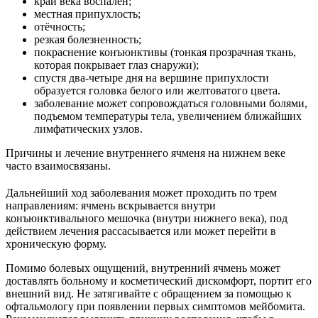
край века воспален;
местная припухлость;
отёчность;
резкая болезненность;
покраснение конъюнктивы (тонкая прозрачная ткань,
которая покрывает глаз снаружи);
спустя два-четыре дня на вершине припухлости
образуется головка белого или желтоватого цвета.
заболевание может сопровождаться головными болями,
подъемом температуры тела, увеличением ближайших
лимфатических узлов.
Причины и лечение внутреннего ячменя на нижнем веке
часто взаимосвязаны.
Дальнейший ход заболевания может проходить по трем
направлениям: ячмень вскрывается внутри
конъюнктивального мешочка (внутри нижнего века), под
действием лечения рассасывается или может перейти в
хроническую форму.
Помимо болевых ощущений, внутренний ячмень может
доставлять больному и косметический дискомфорт, портит его
внешний вид. Не затягивайте с обращением за помощью к
офтальмологу при появлении первых симптомов мейбомита.