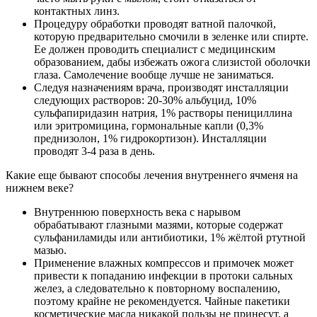
контактных линз.
Процедуру обработки проводят ватной палочкой,
которую предварительно смочили в зеленке или спирте.
Ее должен проводить специалист с медицинским
образованием, дабы избежать ожога слизистой оболочки
глаза. Самолечение вообще лучше не заниматься.
Следуя назначениям врача, производят инсталляции
следующих растворов: 20-30% альбуцид, 10%
сульфапиридазин натрия, 1% растворы пенициллина
или эритромицина, гормональные капли (0,3%
преднизолон, 1% гидрокортизон). Инсталляции
проводят 3-4 раза в день.
Какие еще бывают способы лечения внутреннего ячменя на
нижнем веке?
Внутреннюю поверхность века с нарывом
обрабатывают глазными мазями, которые содержат
сульфаниламиды или антибиотики, 1% жёлтой ртутной
мазью.
Применение влажных компрессов и примочек может
привести к попаданию инфекции в протоки сальных
желез, а следовательно к повторному воспалению,
поэтому крайне не рекомендуется. Чайные пакетики
косметические масла никакой пользы не принесут, а