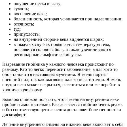
ощущение песка в глазу;
сухость;
воспаление века;
болезненность, которая усиливается при надавливании;
отечность;
зуд;
припухлость;
на внутренней стороне века виднеется шарик;
в тяжелых случаях повышается температура тела,
появляется головная боль, а также увеличиваются
регионарные лимфатические узлы.
Назревание гнойника у каждого человека происходит по-
разному. Кто-то легко переносит заболевание, а для кого-то
оно становится настоящим мучением. Ячмень портит
внешний вид, так как выглядит далеко не эстетично. Ячмень
внутри века может вскрыться, рассосаться или же перейти в
хроническую форму.
Было бы ошибкой полагать, что ячмень на внутреннем веке
пройдет самостоятельно. Рассасывается гнойник очень редко,
и без соответствующего лечения доставляет болезненность и
дискомфорт.
Лечение внутреннего ячменя на нижнем веке включает в себя