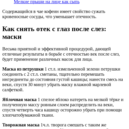
Мелкие прыщи на лице как сыпь
Содержащийся в чае кофеин имеет свойство сужать
кровеносные сосуды, что уменьшает отечность.
Как снять отек с глаз после слез:
маски
Весьма приятной и эффективной процедурой, дающей
отличные результаты в борьбе с отечностью век после слез,
будет применение различных масок для лица.
Маска из петрушки
1 ст.л. измельченной зелени петрушки
соединить с 2 ст.л. сметаны, тщательно перемешать
ингредиенты до состояния густой кашицы; нанести смесь на
веки, спустя 30 минут убрать маску влажной марлевой
салфеткой.
Яблочная маска
1 спелое яблоко натереть на мелкой тёрке и
полученную массу ровным слоем распределить на веки,
спустя четверть часа кашицу осторожно убрать при помощи
хлопчатобумажной ткани.
Творожная маска
1ч.л. творога смешать с таким же