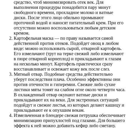
средство, чтоб минимизировать отек век. Для
выполнения процедуры понадобится пару минут
свободного времени, прохладное молоко и ватные
диски. После этого лицо обильно промывают
проточной водой и наносят питательный крем. При его
отсутствии можно воспользоваться любым детским
кремом.
Картофельная маска — по праву называется самой
действенной против отеков. Подойдет овощ в любом
виде: можно использовать сырой, отварной картофель.
Его измельчают (трут на терке свежий либо измельчают
в пюре отварной корнеплод) и прикладывают к глазам
на несколько минут. Картофель практически сразу
восстанавливает и освежает кожу век после слез.
Мятный отвар. Подобные средства действительно
уберут последствия плача. Особенно эффективны они
против отечности и гиперемии. Свежие либо сухие
листики мяты томят на слабом огне около четверти часа.
В охлажденный отвар окунают ватные диски и
прикладывают их на веки. Для экстренных ситуаций
подойдут и свежие листья, из которых делают кашицу и
прикладывают ее к опухшим векам.
Измельченная в блендере свежая петрушка обеспечивает
минимизацию припухлостей под глазами. Для большего
эффекта к ней можно добавить кефир либо сметану.