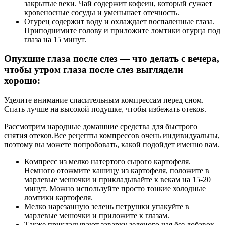
закрытые веки. Чай содержит кофеин, который сужает
кровеносные сосуды и уменьшает отечность.
Огурец содержит воду и охлаждает воспаленные глаза.
Приподнимите голову и приложите ломтики огурца под
глаза на 15 минут.
Опухшие глаза после слез — что делать с вечера,
чтобы утром глаза после слез выглядели
хорошо:
Уделите внимание спасительным компрессам перед сном.
Спать лучше на высокой подушке, чтобы избежать отеков.
Рассмотрим народные домашние средства для быстрого
снятия отеков.Все рецепты компрессов очень индивидуальны,
поэтому вы можете попробовать, какой подойдет именно вам.
Компресс из мелко натертого сырого картофеля.
Немного отожмите кашицу из картофеля, положите в
марлевые мешочки и прикладывайте к векам на 15-20
минут. Можно используйте просто тонкие холодные
ломтики картофеля.
Мелко нарезанную зелень петрушки упакуйте в
марлевые мешочки и приложите к глазам.
Также прикладывают заварку зеленого чая без добавок,