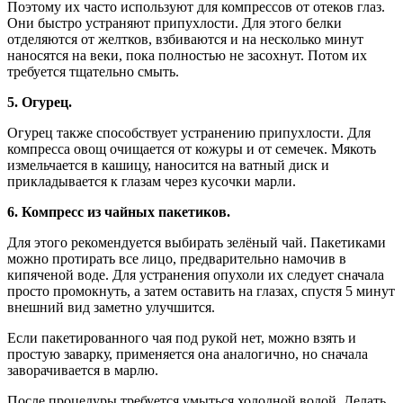
Поэтому их часто используют для компрессов от отеков глаз.
Они быстро устраняют припухлости. Для этого белки
отделяются от желтков, взбиваются и на несколько минут
наносятся на веки, пока полностью не засохнут. Потом их
требуется тщательно смыть.
5. Огурец.
Огурец также способствует устранению припухлости. Для
компресса овощ очищается от кожуры и от семечек. Мякоть
измельчается в кашицу, наносится на ватный диск и
прикладывается к глазам через кусочки марли.
6. Компресс из чайных пакетиков.
Для этого рекомендуется выбирать зелёный чай. Пакетиками
можно протирать все лицо, предварительно намочив в
кипяченой воде. Для устранения опухоли их следует сначала
просто промокнуть, а затем оставить на глазах, спустя 5 минут
внешний вид заметно улучшится.
Если пакетированного чая под рукой нет, можно взять и
простую заварку, применяется она аналогично, но сначала
заворачивается в марлю.
После процедуры требуется умыться холодной водой. Делать