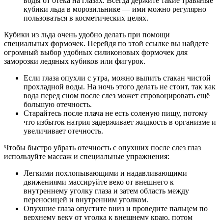
воды от отека на глазах. Всегда держите такие травяные
кубики льда в морозильнике — ими можно регулярно
пользоваться в косметических целях.
Кубики из льда очень удобно делать при помощи
специальных формочек. Перейдя по этой ссылке вы найдете
огромный выбор удобных силиконовых формочек для
заморозки ледяных кубиков или фигурок.
Если глаза опухли с утра, можно выпить стакан чистой
прохладной воды. На ночь этого делать не стоит, так как
вода перед сном после слез может спровоцировать ещё
большую отечность.
Старайтесь после плача не есть соленую пищу, потому
что избыток натрия задерживает жидкость в организме и
увеличивает отечность.
Чтобы быстро убрать отечность с опухших после слез глаз
используйте массаж и специальные упражнения:
Легкими похлопывающими и надавливающими
движениями массируйте веко от внешнего к
внутреннему уголку глаза и затем область между
переносицей и внутренним уголком.
Опухшие глаза опустите вниз и проведите пальцем по
верхнему веку от уголка к внешнему краю, потом