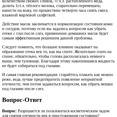
количеством свежих сливок, ½ ч.л. растопленного мёда,
долить 1ст.л. тёплого молока, старательно перемешать;
нанести на кожу, по прошествии четверти часа снять смесь
влажной марлевой салфеткой.
Действие масок заключается в нормализации состояния кожи
и сосудов, поэтому если вы задались вопросом как убрать
отеки с глаз после слез, применение домашних масок будет
самым эффективным решением данной проблемы.
Следует помнить, что большое влияние оказывает на
образование отека век то, как вы спите. Желательно спать на
спине, обязательно, чтобы голова располагалась немного
выше, чем туловище. Благодаря этому накопившаяся жидкость
не будет собираться под глазами.
И самая главная рекомендация: старайтесь плакать как можно
реже, ведь лучше предотвратить появление неприятной
отечности, чем потом задаваться вопросом, как убрать мешки
под глазами после слез.
Вопрос-Ответ
Вопрос
: Разрешается ли пользоваться косметическим льдом
для снятия отечности век в простуженном состоянии?