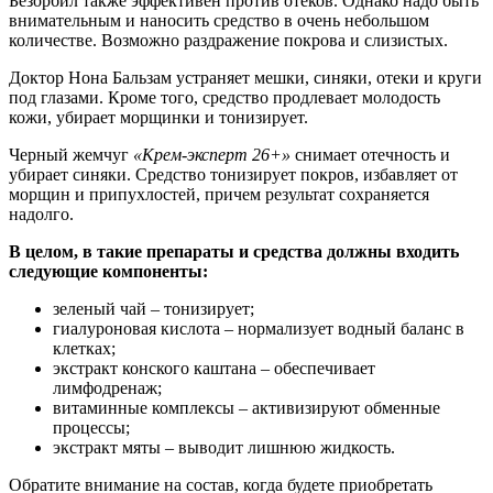
Безорбил также эффективен против отеков. Однако надо быть
внимательным и наносить средство в очень небольшом
количестве. Возможно раздражение покрова и слизистых.
Доктор Нона Бальзам устраняет мешки, синяки, отеки и круги
под глазами. Кроме того, средство продлевает молодость
кожи, убирает морщинки и тонизирует.
Черный жемчуг
«Крем-эксперт 26+»
снимает отечность и
убирает синяки. Средство тонизирует покров, избавляет от
морщин и припухлостей, причем результат сохраняется
надолго.
В целом, в такие препараты и средства должны входить
следующие компоненты:
зеленый чай – тонизирует;
гиалуроновая кислота – нормализует водный баланс в
клетках;
экстракт конского каштана – обеспечивает
лимфодренаж;
витаминные комплексы – активизируют обменные
процессы;
экстракт мяты – выводит лишнюю жидкость.
Обратите внимание на состав, когда будете приобретать