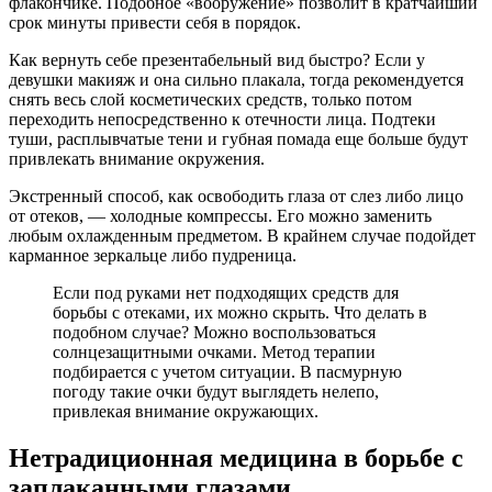
флакончике. Подобное «вооружение» позволит в кратчайший
срок минуты привести себя в порядок.
Как вернуть себе презентабельный вид быстро? Если у
девушки макияж и она сильно плакала, тогда рекомендуется
снять весь слой косметических средств, только потом
переходить непосредственно к отечности лица. Подтеки
туши, расплывчатые тени и губная помада еще больше будут
привлекать внимание окружения.
Экстренный способ, как освободить глаза от слез либо лицо
от отеков, — холодные компрессы. Его можно заменить
любым охлажденным предметом. В крайнем случае подойдет
карманное зеркальце либо пудреница.
Если под руками нет подходящих средств для
борьбы с отеками, их можно скрыть. Что делать в
подобном случае? Можно воспользоваться
солнцезащитными очками. Метод терапии
подбирается с учетом ситуации. В пасмурную
погоду такие очки будут выглядеть нелепо,
привлекая внимание окружающих.
Нетрадиционная медицина в борьбе с
заплаканными глазами