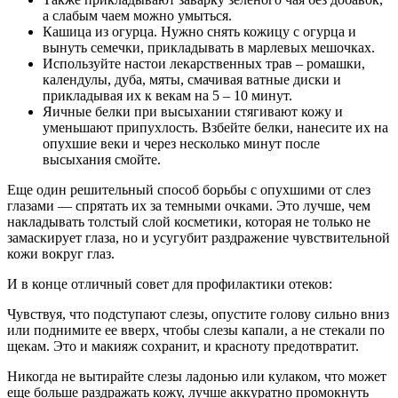
а слабым чаем можно умыться.
Кашица из огурца. Нужно снять кожицу с огурца и
вынуть семечки, прикладывать в марлевых мешочках.
Используйте настои лекарственных трав – ромашки,
календулы, дуба, мяты, смачивая ватные диски и
прикладывая их к векам на 5 – 10 минут.
Яичные белки при высыхании стягивают кожу и
уменьшают припухлость. Взбейте белки, нанесите их на
опухшие веки и через несколько минут после
высыхания смойте.
Еще один решительный способ борьбы с опухшими от слез
глазами — спрятать их за темными очками. Это лучше, чем
накладывать толстый слой косметики, которая не только не
замаскирует глаза, но и усугубит раздражение чувствительной
кожи вокруг глаз.
И в конце отличный совет для профилактики отеков:
Чувствуя, что подступают слезы, опустите голову сильно вниз
или поднимите ее вверх, чтобы слезы капали, а не стекали по
щекам. Это и макияж сохранит, и красноту предотвратит.
Никогда не вытирайте слезы ладонью или кулаком, что может
еще больше раздражать кожу, лучше аккуратно промокнуть