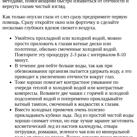
методами, помогающими быстро избавиться от отечности и
вернуть глазам чистый взгляд.
Как только опухли глаза от слез сразу предпримите первую
помощь. Сразу откройте окно или форточку и сделайте
несколько глубоких вдохов свежего воздуха.
Умойтесь прохладной или холодной водой, можно
просто приложить к глазам ватные диски или
полотенце, обильно смоченные холодной водой.
Повторите эту процедуру 2-3 раза с интервалом 8-10
минут.
В течение дня пейте больше воды, так как при
обезвоживании организм пытается удержать воду, а это
приводит к увеличению отечности вокруг глаз.
Тоже хорошо помогает контрастное умывание по
очереди теплой и холодной водой или контрастные
компрессы. Возьмите две чашки с горячей и холодной
подсоленной водой и попеременно прикладывайте
ватный тампон, смоченный в жидкостях к глазам.
Вместо холодных примочек очень полезно
прикладывать кубики льда. Лед из простой чистой воды
хорошо снимает отеки, но еще лучше заранее заготовить
косметический лед из настоев календулы, отвара
петрушки, ромашки, зеленого чая или из минеральной