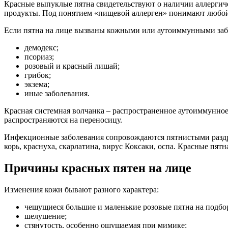
Красные выпуклые пятна свидетельствуют о наличии аллергич
продукты. Под понятием «пищевой аллерген» понимают любой п
Если пятна на лице вызваны кожными или аутоиммунными забо
демодекс;
псориаз;
розовый и красный лишай;
грибок;
экзема;
иные заболевания.
Красная системная волчанка – распространенное аутоиммунное 
распространяются на переносицу.
Инфекционные заболевания сопровождаются пятнистыми раздр
корь, краснуха, скарлатина, вирус Коксаки, оспа. Красные пя
Причины красных пятен на лице
Изменения кожи бывают разного характера:
чешущиеся большие и маленькие розовые пятна на подборо
шелушение;
стянутость, особенно ощущаемая при мимике;