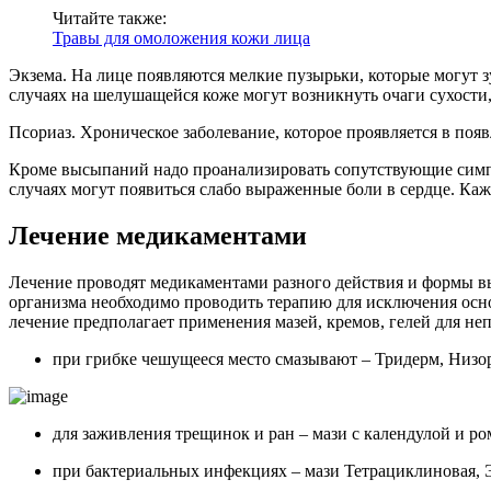
Читайте также:
Травы для омоложения кожи лица
Экзема. На лице появляются мелкие пузырьки, которые могут з
случаях на шелушащейся коже могут возникнуть очаги сухости,
Псориаз. Хроническое заболевание, которое проявляется в по
Кроме высыпаний надо проанализировать сопутствующие симпто
случаях могут появиться слабо выраженные боли в сердце. Каж
Лечение медикаментами
Лечение проводят медикаментами разного действия и формы вы
организма необходимо проводить терапию для исключения основ
лечение предполагает применения мазей, кремов, гелей для н
при грибке чешущееся место смазывают – Тридерм, Низо
для заживления трещинок и ран – мази с календулой и р
при бактериальных инфекциях – мази Тетрациклиновая, 