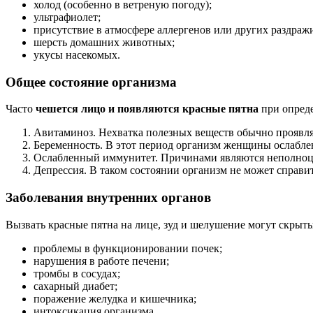
холод (особенно в ветреную погоду);
ультрафиолет;
присутствие в атмосфере аллергенов или других раздраж
шерсть домашних животных;
укусы насекомых.
Общее состояние организма
Часто
чешется лицо и появляются красные пятна
при опред
Авитаминоз. Нехватка полезных веществ обычно проявля
Беременность. В этот период организм женщины ослаблен
Ослабленный иммунитет. Причинами являются неполноцен
Депрессия. В таком состоянии организм не может справи
Заболевания внутренних органов
Вызвать красные пятна на лице, зуд и шелушение могут скрыт
проблемы в функционировании почек;
нарушения в работе печени;
тромбы в сосудах;
сахарный диабет;
поражение желудка и кишечника;
интоксикация организма.