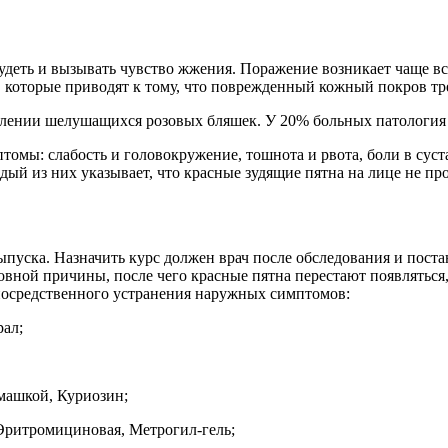
удеть и вызывать чувство жжения. Поражение возникает чаще вс
 которые приводят к тому, что поврежденный кожный покров тре
явлении шелушащихся розовых бляшек. У 20% больных патология 
мы: слабость и головокружение, тошнота и рвота, боли в суста
дый из них указывает, что красные зудящие пятна на лице не пр
пуска. Назначить курс должен врач после обследования и поста
ной причины, после чего красные пятна перестают появляться, 
епосредственного устранения наружных симптомов:
рал;
омашкой, Куриозин;
Эритромициновая, Метрогил-гель;