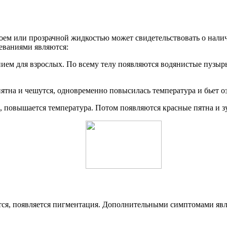
гноем или прозрачной жидкостью может свидетельствовать о нал
еваниями являются:
нием для взрослых. По всему телу появляются водянистые пузыр
ятна и чешутся, одновременно повысилась температура и бьет оз
, повышается температура. Потом появляются красные пятна и зу
ся, появляется пигментация. Дополнительными симптомами явля