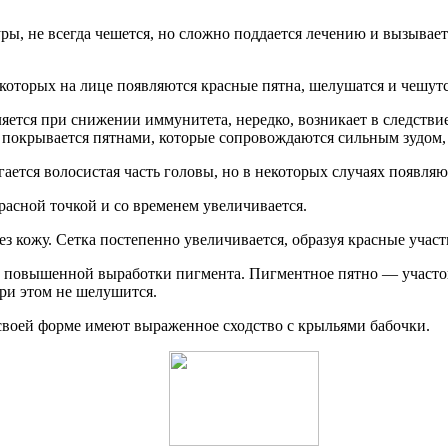
ы, не всегда чешется, но сложно поддается лечению и вызывае
оторых на лице появляются красные пятна, шелушатся и чешутся
яется при снижении иммунитета, нередко, возникает в следствие
а покрывается пятнами, которые сопровождаются сильным зудом,
ется волосистая часть головы, но в некоторых случаях появляю
расной точкой и со временем увеличивается.
з кожу. Сетка постепенно увеличивается, образуя красные участ
е повышенной выработки пигмента. Пигментное пятно — участо
ри этом не шелушится.
 своей форме имеют выраженное сходство с крыльями бабочки.