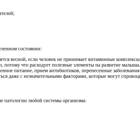
ителей;
еленном состоянии:
ется весной, если человек не принимает витаминные комплексы
, потому что расходует полезные элементы на развитие малыша
ное питание, прием антибиотиков, перенесенные заболевания 
ться даже с незначительными факторами, которые могут спрово
ые патологии любой системы организма: