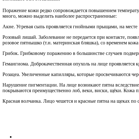
Поражение кожи редко сопровождается повышением температур
много, можно выделить наиболее распространенные:
Акне. Угревая сыпь проявляется гнойными прыщами, на месте к
Розовый лишай. Заболевание не передается при контакте, появл
розовое пятнышко (т.н. материнская бляшка), со временем кож
Грибок. Грибковому поражению в большинстве случаев подверга
Гемангиома. Доброкачественная опухоль на лице проявляется к
Розацеа. Увеличенные капилляры, которые просвечиваются чере
Нарушение пигментации. На лице возникают пятна вследстви
покрываются преимущественно лоб, веки, виски, щёки. Кожа п
Красная волчанка. Лицо чешется и красные пятна на щеках по