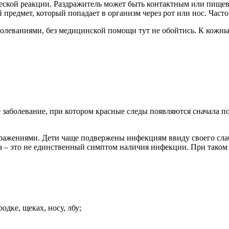
еской реакции. Раздражитель может быть контактным или пищев
редмет, который попадает в организм через рот или нос. Част
леваниями, без медицинской помощи тут не обойтись. К кожны
заболевание, при котором красные следы появляются сначала по
ажениями. Дети чаще подвержены инфекциям ввиду своего сла
тна – это не единственный симптом наличия инфекции. При тако
дке, щеках, носу, лбу;