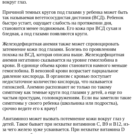
вокруг глаз.
Причиной темных кругов под глазами у ребенка может быть
так называемая вегетососудистая дистония (ВСД). Ребенок
быстро устает, ощущает слабость на протяжении дня,
становится менее подвижным. Его кожа при ВСД сухая и
бледная, а под глазами появляются круги.
Железодефицитная анемия также может спровоцировать
затемнение кожи под глазами. Болезнь по проявлениям
похожа на ВСД, которая описана выше. Железодефицитная
анемия негативно сказывается на уровне гемоглобина в
крови. В единице объема крови становится намного меньше
гемоглобина. В венозной крови возрастает парциальное
давление кислорода. В организм с кровью поступает
недостаточное количество кислорода, что называется
гипоксией. Анемию распознают не только по такому
симптому как темные круги под глазами у детей, а еще по
частым простудам, головокружениям. Если вы заметили такие
симптомы у своего ребенка (школьника или подростка),
срочно ведите его к врачу!
Авитаминоз может вызвать потемнение кожи вокруг глаз у
детей. Такое бывает при нехватке витаминов С, В9 и В12, из-
за чего железо хуже усваивается. При нехватке витамина D