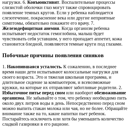
нагрузки. 6.
Конъюнктивит
. Воспалительные процессы
слизистой оболочки глаз могут также спровоцировать
появление темных кругов. Если у ребенка наблюдается
слезотечение, покраснение века или другие неприятные
симптомы, обязательно покажите его врачу. 7.
Железодефицитная анемия
. Когда организм ребенка
испытывает недостаток гемоглобина, малыш будет
чувствовать себя уставшим, у него пропадает аппетит, кожа
становится бледной, появляются темные круги под глазами.
Побочные причины появления синяков
1.
Накопившаяся усталость.
К сожалению, в последнее
время наши дети испытывают колоссальные нагрузки для
своего возраста. Это и тяжелая школьная программа, и
длительное сидение за компьютером, и всевозможные
кружки, на которые их отправляют заботливые родители. 2.
Избыточное питье перед сном
или наоборот
обезвоживание
организма
. Не забывайте о том, что ребенку необходимо пить
около двух литров воды в день. Непосредственно перед сном
можно выпить стакан молока или чая, но не более. Обращайте
внимание также на то, какие напитки пьет ребенок.
Постарайтесь исключить или хотя бы уменьшить количество
сладкой газировки в его рационе.