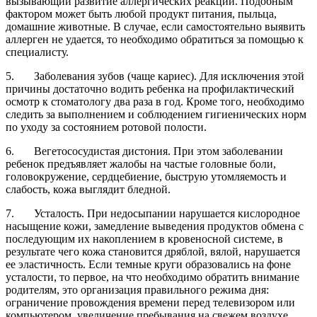
вызывающий развитие аллергических реакций. Подобным
фактором может быть любой продукт питания, пыльца,
домашние животные. В случае, если самостоятельно выявить
аллерген не удается, то необходимо обратиться за помощью к
специалисту.
5. Заболевания зубов (чаще кариес). Для исключения этой
причины достаточно водить ребенка на профилактический
осмотр к стоматологу два раза в год. Кроме того, необходимо
следить за выполнением и соблюдением гигиенических норм
по уходу за состоянием ротовой полости.
6. Вегетососудистая дистония. При этом заболевании
ребенок предъявляет жалобы на частые головные боли,
головокружение, сердцебиение, быструю утомляемость и
слабость, кожа выглядит бледной.
7. Усталость. При недосыпании нарушается кислородное
насыщение кожи, замедление выведения продуктов обмена с
последующим их накоплением в кровеносной системе, в
результате чего кожа становится дряблой, вялой, нарушается
ее эластичность. Если темные круги образовались на фоне
усталости, то первое, на что необходимо обратить внимание
родителям, это организация правильного режима дня:
ограничение провождения времени перед телевизором или
компьютером, увеличение пребывания на свежем воздухе,