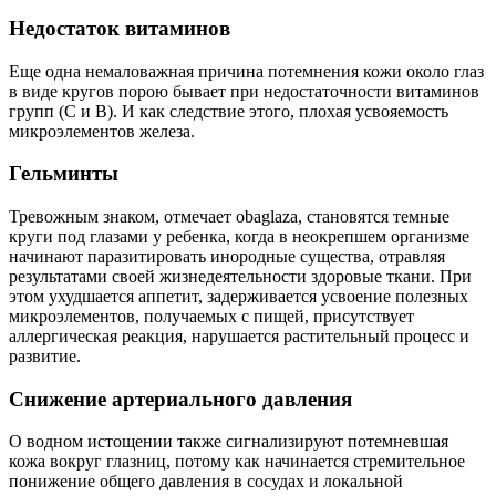
Недостаток витаминов
Еще одна немаловажная причина потемнения кожи около глаз
в виде кругов порою бывает при недостаточности витаминов
групп (С и В). И как следствие этого, плохая усвояемость
микроэлементов железа.
Гельминты
Тревожным знаком, отмечает оbаglаza, становятся темные
круги под глазами у ребенка, когда в неокрепшем организме
начинают паразитировать инородные существа, отравляя
результатами своей жизнедеятельности здоровые ткани. При
этом ухудшается аппетит, задерживается усвоение полезных
микроэлементов, получаемых с пищей, присутствует
аллергическая реакция, нарушается растительный процесс и
развитие.
Снижение артериального давления
О водном истощении также сигнализируют потемневшая
кожа вокруг глазниц, потому как начинается стремительное
понижение общего давления в сосудах и локальной