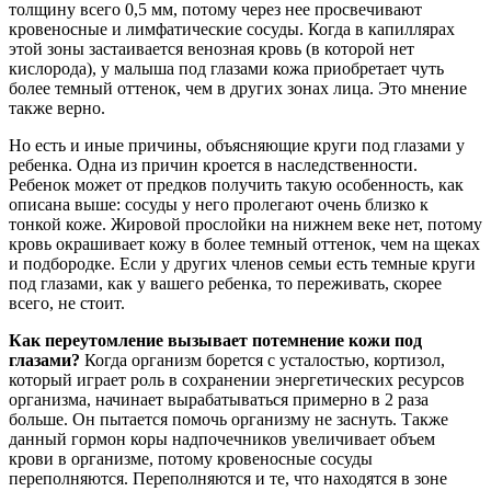
толщину всего 0,5 мм, потому через нее просвечивают
кровеносные и лимфатические сосуды. Когда в капиллярах
этой зоны застаивается венозная кровь (в которой нет
кислорода), у малыша под глазами кожа приобретает чуть
более темный оттенок, чем в других зонах лица. Это мнение
также верно.
Но есть и иные причины, объясняющие круги под глазами у
ребенка. Одна из причин кроется в наследственности.
Ребенок может от предков получить такую особенность, как
описана выше: сосуды у него пролегают очень близко к
тонкой коже. Жировой прослойки на нижнем веке нет, потому
кровь окрашивает кожу в более темный оттенок, чем на щеках
и подбородке. Если у других членов семьи есть темные круги
под глазами, как у вашего ребенка, то переживать, скорее
всего, не стоит.
Как переутомление вызывает потемнение кожи под
глазами?
Когда организм борется с усталостью, кортизол,
который играет роль в сохранении энергетических ресурсов
организма, начинает вырабатываться примерно в 2 раза
больше. Он пытается помочь организму не заснуть. Также
данный гормон коры надпочечников увеличивает объем
крови в организме, потому кровеносные сосуды
переполняются. Переполняются и те, что находятся в зоне