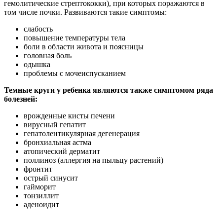
гемолитические стрептококки), при которых поражаются в
том числе почки. Развиваются такие симптомы:
слабость
повышение температуры тела
боли в области живота и поясницы
головная боль
одышка
проблемы с мочеиспусканием
Темные круги у ребенка являются также симптомом ряда
болезней:
врожденные кисты печени
вирусный гепатит
гепатолентикулярная дегенерация
бронхиальная астма
атопический дерматит
поллиноз (аллергия на пыльцу растений)
фронтит
острый синусит
гайморит
тонзиллит
аденоидит