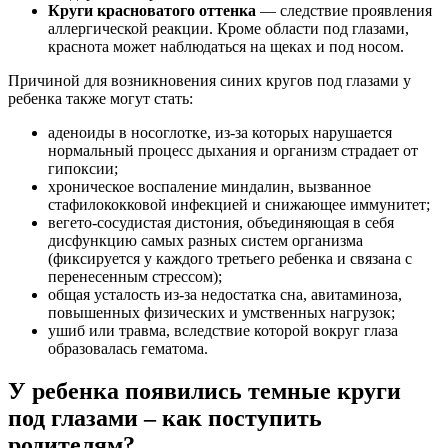
Круги красноватого оттенка
— следствие проявления
аллергической реакции. Кроме области под глазами,
краснота может наблюдаться на щеках и под носом.
Причиной для возникновения синих кругов под глазами у
ребенка также могут стать:
аденоиды в носоглотке, из-за которых нарушается
нормальный процесс дыхания и организм страдает от
гипоксии;
хроническое воспаление миндалин, вызванное
стафилококковой инфекцией и снижающее иммунитет;
вегето-сосудистая дистония, объединяющая в себя
дисфункцию самых разных систем организма
(фиксируется у каждого третьего ребенка и связана с
перенесенным стрессом);
общая усталость из-за недостатка сна, авитаминоза,
повышенных физических и умственных нагрузок;
ушиб или травма, вследствие которой вокруг глаза
образовалась гематома.
У ребенка появились темные круги
под глазами – как поступить
родителям?