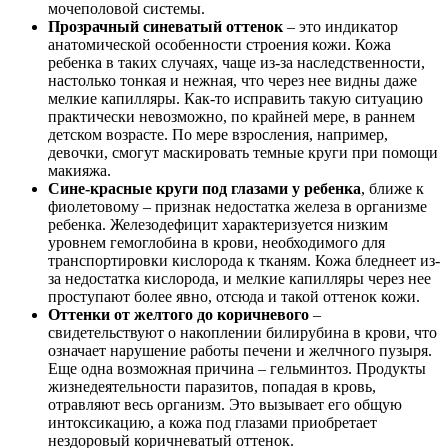
мочеполовой системы.
Прозрачный синеватый оттенок
– это индикатор
анатомической особенности строения кожи. Кожа
ребенка в таких случаях, чаще из-за наследственности,
настолько тонкая и нежная, что через нее видны даже
мелкие капилляры. Как-то исправить такую ситуацию
практически невозможно, по крайней мере, в раннем
детском возрасте. По мере взросления, например,
девочки, смогут маскировать темные круги при помощи
макияжа.
Сине-красные круги под глазами у ребенка
, ближе к
фиолетовому – признак недостатка железа в организме
ребенка. Железодефицит характеризуется низким
уровнем гемоглобина в крови, необходимого для
транспортировки кислорода к тканям. Кожа бледнеет из-
за недостатка кислорода, и мелкие капилляры через нее
проступают более явно, отсюда и такой оттенок кожи.
Оттенки от желтого до коричневого
–
свидетельствуют о накоплении билирубина в крови, что
означает нарушение работы печени и желчного пузыря.
Еще одна возможная причина – гельминтоз. Продукты
жизнедеятельности паразитов, попадая в кровь,
отравляют весь организм. Это вызывает его общую
интоксикацию, а кожа под глазами приобретает
нездоровый коричневатый оттенок.