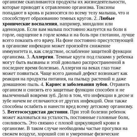
организме скапливаются продукты их жизнедеятельности,
которые приводят к отравлению организма. Токсины
попадают в кровь и разносятся по всему телу малыша, что и
способствует образованию темных кругов. 2.
Любые
хронические воспаления
, например, миндалин или
аденоидов. Если вам малыш постоянно жалуется на боли в
горле, ощущение в горле комка и на боль при глотании, лучше
всего показать его врачу. На фоне постоянно присутствующей
в организме инфекции может произойти снижение
иммунитета и, как следствие, ослабление защитной функции
организма. 3.
Аллергия
. Темные круги под глазами у ребенка
могут быть вызваны и этой довольно распространенной в
последнее время болезнью. Аллергия на веках глаз тоже
может появиться. Чаще всего данный дефект возникает как
реакция на продукты питания, на пыльцу растений и даже
домашнюю пыль. 4.
Кариес и заболевания зубов
. Отравить
организм и снизить его защитные функции способен и не
вылеченный вовремя зуб. Дело в том, что инфекции в десне и
зубе ничем не отличаются от других инфекций. Они также
способны ослабить и нанести вред всему детскому организму.
5.
Вегетососудистая дистония
. При этой болезни ребенок
может жаловаться на усталость, постоянные головные боли,
сонливость. Это связано с плохой циркуляцией крови в
организме. В таком случае необходимы частые прогулки на
свежем воздухе, хороший сон и умеренные физические