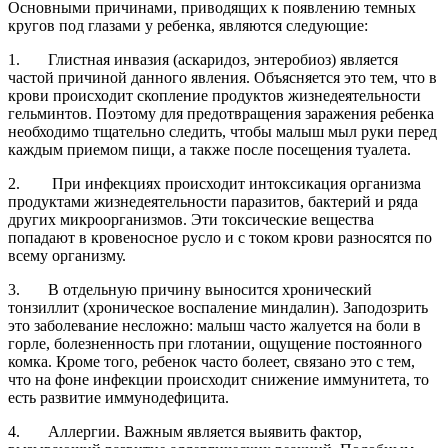
Основными причинами, приводящих к появлению темных
кругов под глазами у ребенка, являются следующие:
1. Глистная инвазия (аскаридоз, энтеробиоз) является
частой причиной данного явления. Объясняется это тем, что в
крови происходит скопление продуктов жизнедеятельности
гельминтов. Поэтому для предотвращения заражения ребенка
необходимо тщательно следить, чтобы малыш мыл руки перед
каждым приемом пищи, а также после посещения туалета.
2. При инфекциях происходит интоксикация организма
продуктами жизнедеятельности паразитов, бактерий и ряда
других микроорганизмов. Эти токсические вещества
попадают в кровеносное русло и с током крови разносятся по
всему организму.
3. В отдельную причину выносится хронический
тонзиллит (хроническое воспаление миндалин). Заподозрить
это заболевание несложно: малыш часто жалуется на боли в
горле, болезненность при глотании, ощущение постоянного
комка. Кроме того, ребенок часто болеет, связано это с тем,
что на фоне инфекции происходит снижение иммунитета, то
есть развитие иммунодефицита.
4. Аллергии. Важным является выявить фактор,