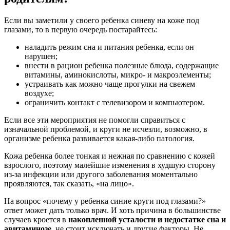
Если вы заметили у своего ребенка синеву на коже под
глазами, то в первую очередь постарайтесь:
наладить режим сна и питания ребенка, если он
нарушен;
внести в рацион ребенка полезные блюда, содержащие
витамины, аминокислоты, микро- и макроэлементы;
устраивать как можно чаще прогулки на свежем
воздухе;
ограничить контакт с телевизором и компьютером.
Если все эти мероприятия не помогли справиться с
изначальной проблемой, и круги не исчезли, возможно, в
организме ребенка развивается какая-либо патология.
Кожа ребенка более тонкая и нежная по сравнению с кожей
взрослого, поэтому малейшие изменения в худшую сторону
из-за инфекции или другого заболевания моментально
проявляются, так сказать, «на лицо».
На вопрос «почему у ребенка синие круги под глазами?»
ответ может дать только врач. И хоть причина в большинстве
случаев кроется в
накопленной усталости и недостатке сна и
авитаминозе
, не стоит исключать и другие факторы. Не