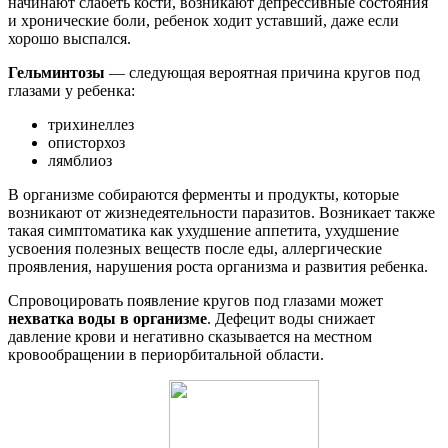
начинают слабеть кости, возникают депрессивные состояния
и хронические боли, ребенок ходит уставший, даже если
хорошо выспался.
Гельминтозы
— следующая вероятная причина кругов под
глазами у ребенка:
трихинеллез
описторхоз
лямблиоз
В организме собираются ферменты и продукты, которые
возникают от жизнедеятельности паразитов. Возникает также
такая симптоматика как ухудшение аппетита, ухудшение
усвоения полезных веществ после еды, аллергические
проявления, нарушения роста организма и развития ребенка.
Спровоцировать появление кругов под глазами может
нехватка воды в организме
. Дефецит воды снижает
давление крови и негативно сказывается на местном
кровообращении в периорбитальной области.