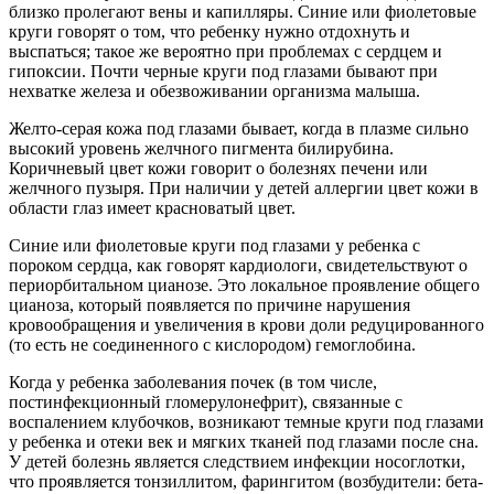
близко пролегают вены и капилляры. Синие или фиолетовые
круги говорят о том, что ребенку нужно отдохнуть и
выспаться; такое же вероятно при проблемах с сердцем и
гипоксии. Почти черные круги под глазами бывают при
нехватке железа и обезвоживании организма малыша.
Желто-серая кожа под глазами бывает, когда в плазме сильно
высокий уровень желчного пигмента билирубина.
Коричневый цвет кожи говорит о болезнях печени или
желчного пузыря. При наличии у детей аллергии цвет кожи в
области глаз имеет красноватый цвет.
Синие или фиолетовые круги под глазами у ребенка с
пороком сердца, как говорят кардиологи, свидетельствуют о
периорбитальном цианозе. Это локальное проявление общего
цианоза, который появляется по причине нарушения
кровообращения и увеличения в крови доли редуцированного
(то есть не соединенного с кислородом) гемоглобина.
Когда у ребенка заболевания почек (в том числе,
постинфекционный гломерулонефрит), связанные с
воспалением клубочков, возникают темные круги под глазами
у ребенка и отеки век и мягких тканей под глазами после сна.
У детей болезнь является следствием инфекции носоглотки,
что проявляется тонзиллитом, фарингитом (возбудители: бета-