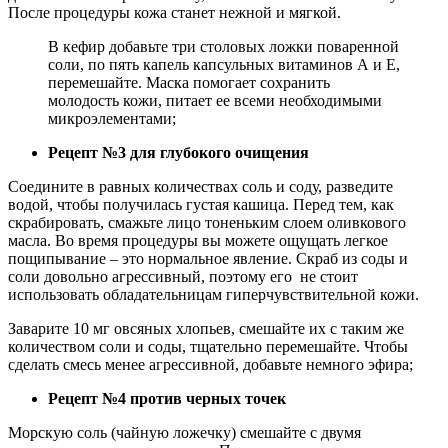
После процедуры кожа станет нежной и мягкой.
В кефир добавьте три столовых ложки поваренной
соли, по пять капель капсульных витаминов А и Е,
перемешайте. Маска помогает сохранить
молодость кожи, питает ее всеми необходимыми
микроэлементами;
Рецепт №3 для глубокого очищения
Соедините в равных количествах соль и соду, разведите
водой, чтобы получилась густая кашица. Перед тем, как
скрабировать, смажьте лицо тоненьким слоем оливкового
масла. Во время процедуры вы можете ощущать легкое
пощипывание – это нормальное явление. Скраб из соды и
соли довольно агрессивный, поэтому его не стоит
использовать обладательницам гиперчувствительной кожи.
Заварите 10 мг овсяных хлопьев, смешайте их с таким же
количеством соли и соды, тщательно перемешайте. Чтобы
сделать смесь менее агрессивной, добавьте немного эфира;
Рецепт №4 против черных точек
Морскую соль (чайную ложечку) смешайте с двумя