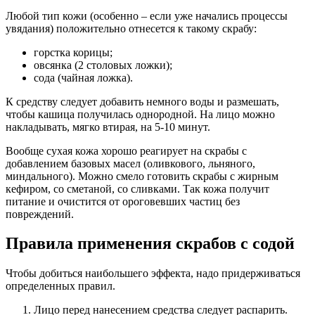
Любой тип кожи (особенно – если уже начались процессы
увядания) положительно отнесется к такому скрабу:
горстка корицы;
овсянка (2 столовых ложки);
сода (чайная ложка).
К средству следует добавить немного воды и размешать,
чтобы кашица получилась однородной. На лицо можно
накладывать, мягко втирая, на 5-10 минут.
Вообще сухая кожа хорошо реагирует на скрабы с
добавлением базовых масел (оливкового, льняного,
миндального). Можно смело готовить скрабы с жирным
кефиром, со сметаной, со сливками. Так кожа получит
питание и очистится от ороговевших частиц без
повреждений.
Правила применения скрабов с содой
Чтобы добиться наибольшего эффекта, надо придерживаться
определенных правил.
Лицо перед нанесением средства следует распарить.