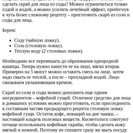
сделать скраб для лица из соды? Можно ограничиться только
содой и водой, а можно усилить лечебный эффект, прибегнув
к чуть более сложному рецепту – приготовить скарб из соли и
соды для лица.
Берем:
Соду (чайную ложку).
Соль (столовую ложку).
Теплую воду (2 столовых ложки).
Необходимо все перемешать до образования однородной
кашицы. Теперь нужно нанести ее на лицо, мягко втирая.
Примерно на 5 минут можно оставить смесь на лице, затем
надо смыть ее теплой, а после – прохладной водой. Лицо
смазываем увлажняющим кремом.
Скраб из соли и соды можно дополнить еще одним
ингредиентом – кофейной гущей. Отличное средство для лица
в домашних условиях можно приготовить, если присоединить
к составным частям предыдущего рецепта столовую ложку
кофейной гущи. Остаток кофе, лежащий на дне чашки, –
настоящий кладезь полезных веществ. Косметологи советуют
почаще использовать кофейные скрабы, чтобы сделать кожу
мягкой и нежной. Поэтому не спешите сразу же мыть посуду