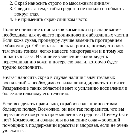
Скраб наносить строго по массажным линиям.
Следить за тем, чтобы средство не попало на область
вокруг глаз.
Не применять скраб слишком часто.
Полное очищение от остатков косметики и распаривание
необходимы для лучшего проникновения абразивных частиц.
Если кожа сухая, процедуру лучше заменить протиранием
кубиком льда. Область глаз нельзя трогать, потому что кожа
там очень тонкая, легко нанести микротравмы и к тому же
попасть в глаза. Излишнее увлечение содой ведет к
пересушиванию кожи и потере ею влаги, которую будет
трудно восполнить.
Нельзя наносить скраб в случае наличия значительных
воспалений – необходимо сначала ликвидировать эти очаги.
Раздражение таких областей ведет к усилению воспаления и
более длительному его течению.
Если все делать правильно, скраб из соды принесет вам
большую пользу. Возможно, он вам так понравится, что вы
перестанете покупать промышленные средства. Почему бы и
нет? Косметологи солидарны во мнении: сода – хороший
помощник в поддержании красоты и здоровья, если не очень
увлекаться.