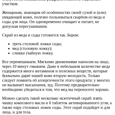
участков.
Женщинам, знающим об особенностях своей сухой и (или)
увядающей кожи, полезно пользоваться скарбом из меда и
соды для лица. Он одновременно очищает и питает, не
допуская пересушивания.
Скраб из меда и соды готовится так. Берем:
треть столовой ложки соды;
мед (столовую ложку);
сливки (чайную ложку.
Все перемешиваем. Мягкими движениями наносим на лицо,
через 10 минут смываем. Даже в небольшом количестве меда
содержится много витаминов и полезных веществ, которые
буквально дарят нашей коже вторую молодость. Только
следует помнить об аллергичности этого продукта: у многих
он вызывает высыпания, зуд. Поэтому предварительно
необходимо убедиться в том, что мед вы переносите хорошо.
Можно сделать такой несколько экзотичный скраб: взять
чашку кокосового масла и 6 таблеток активированного угля, а
также пару столовых ложек соды. Этот скраб подойдет и для
лица, и для тела.