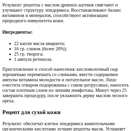
Результат: рецепты с маслом древних ацтеков смягчают и
улучшают структуру эпидермиса. Восстанавливают баланс
витаминов и минералов, способствуют активизации
природного иммунитета кожи.
Ингредиенты:
22 капли масла амаранта;
16 гр. сливок (более 20%);
25 гр. творога;
1 ампула ретинола.
Приготовление и способ нанесения: кисломолочный сыр
хорошенько перемешать со сливками, ввести содержимое
ампулы витамина молодости и питательное масло. Лицо
очистить отваром подорожника с соком цитрусовых, наносить
состав плотным слоем по линиям лимфотока. Минут через 25
завершить процедуру, после увлажнить дерму маслом лесного
ореха.
Рецепт для сухой кожи
Результат: обеспечат клетки эпидермиса живительными
органическими кислотами лучшие рецепты масок. Устраняет