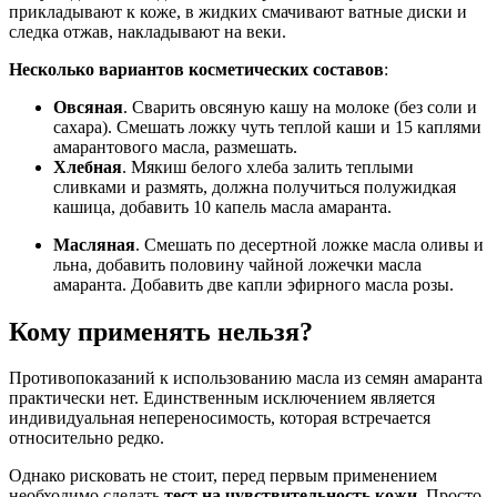
прикладывают к коже, в жидких смачивают ватные диски и
следка отжав, накладывают на веки.
Несколько вариантов косметических составов
:
Овсяная
. Сварить овсяную кашу на молоке (без соли и
сахара). Смешать ложку чуть теплой каши и 15 каплями
амарантового масла, размешать.
Хлебная
. Мякиш белого хлеба залить теплыми
сливками и размять, должна получиться полужидкая
кашица, добавить 10 капель масла амаранта.
Масляная
. Смешать по десертной ложке масла оливы и
льна, добавить половину чайной ложечки масла
амаранта. Добавить две капли эфирного масла розы.
Кому применять нельзя?
Противопоказаний к использованию масла из семян амаранта
практически нет. Единственным исключением является
индивидуальная непереносимость, которая встречается
относительно редко.
Однако рисковать не стоит, перед первым применением
необходимо сделать
тест на чувствительность кожи
. Просто