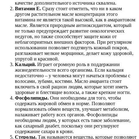
качестве дополнительного источника сквалена.
Витамин Е.
Сразу стоит отметить, что ни в каком
другом растительном масле концентрация этого
витамина не является такой высокой, как в амарантовом
масле. Является природным антиоксидантом, который
не только предупреждает развитие онкологических
недугов, но также способствует защите кожи от
неблагоприятных внешних факторов. При регулярном
использовании позволяет подтянуть кожный покров,
разглаживает мелкие морщинки, делает кожу здоровой,
упругой и красивой.
Кальций.
Играет огромную роль в поддержании
жизнедеятельности всего организма. Если кальция
недостаточно – у человека могут начаться проблемы с
волосами, зубами, костями. Масло амаранта стоит
включить в свой рацион людям, которые хотят иметь
здоровые и блестящие волосы, а также крепкие ногти.
Фосфолипиды.
Они необходимы для того, чтобы
содержать жировой обмен в норме. Позволяют
нормализовать обмен веществ, улучшает метаболизм,
налаживает работу всех органов. Фосфолипиды
необходимы людям, у которых есть такое заболевание,
как сахарный диабет, поскольку они регулируют
содержание сахара в крови.
Стеролы.
Так называются вещества, которые позволяют