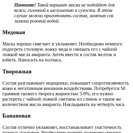
Помните!
Такой вариант маски не подойдет для
кожи, склонной к шелушению и сухости. В этом
случае можно приготовить состав, заменив сок
лимона розовой водой.
Медовая
Маска хорошо смягчает и увлажняет. Необходимо немного
подогреть столовую ложку меда и смешать его с чайной
ложкой масла амаранта. Затем ввести в состав желток и
взбить. Наносить на полчаса.
Творожная
Состав разглаживает морщинки, повышает сопротивляемость
кожи к негативным внешним воздействиям. Потребуется 50
граммов свежего творога жирностью 5-9%, его нужно
растереть с чайной ложкой сметаны ил сливок и таким же
количеством масла амаранта. Накладывать на четверть часа.
Банановая
Состав отлично увлажняет, восстанавливает эластичность
кожных покровов. Необходимо размять половину спелого