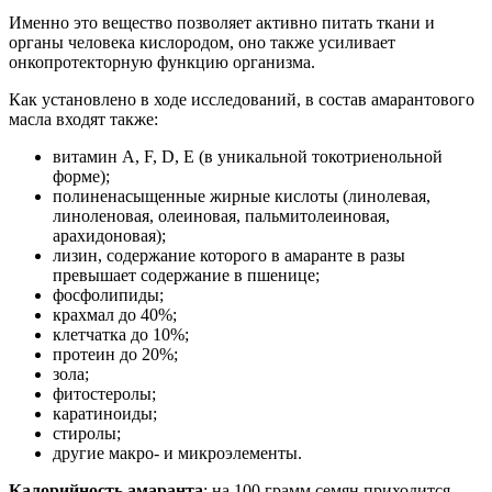
Именно это вещество позволяет активно питать ткани и
органы человека кислородом, оно также усиливает
онкопротекторную функцию организма.
Как установлено в ходе исследований, в состав амарантового
масла входят также:
витамин A, F, D, Е (в уникальной токотриенольной
форме);
полиненасыщенные жирные кислоты (линолевая,
линоленовая, олеиновая, пальмитолеиновая,
арахидоновая);
лизин, содержание которого в амаранте в разы
превышает содержание в пшенице;
фосфолипиды;
крахмал до 40%;
клетчатка до 10%;
протеин до 20%;
зола;
фитостеролы;
каратиноиды;
стиролы;
другие макро- и микроэлементы.
Калорийность амаранта
: на 100 грамм семян приходится