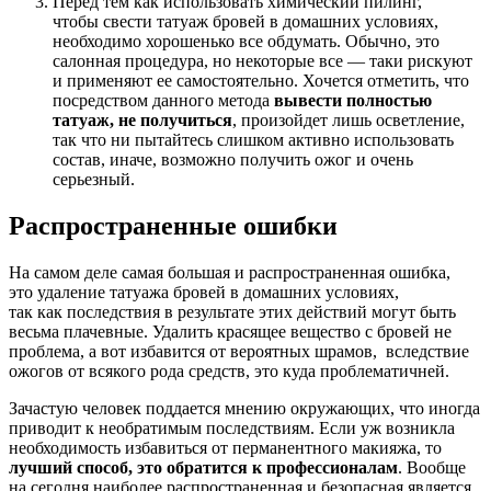
Перед тем как использовать химический пилинг,
чтобы свести татуаж бровей в домашних условиях,
необходимо хорошенько все обдумать. Обычно, это
салонная процедура, но некоторые все — таки рискуют
и применяют ее самостоятельно. Хочется отметить, что
посредством данного метода
вывести полностью
татуаж, не получиться
, произойдет лишь осветление,
так что ни пытайтесь слишком активно использовать
состав, иначе, возможно получить ожог и очень
серьезный.
Распространенные ошибки
На самом деле самая большая и распространенная ошибка,
это удаление татуажа бровей в домашних условиях,
так как последствия в результате этих действий могут быть
весьма плачевные. Удалить красящее вещество с бровей не
проблема, а вот избавится от вероятных шрамов, вследствие
ожогов от всякого рода средств, это куда проблематичней.
Зачастую человек поддается мнению окружающих, что иногда
приводит к необратимым последствиям. Если уж возникла
необходимость избавиться от перманентного макияжа, то
лучший способ, это обратится к профессионалам
. Вообще
на сегодня наиболее распространенная и безопасная является