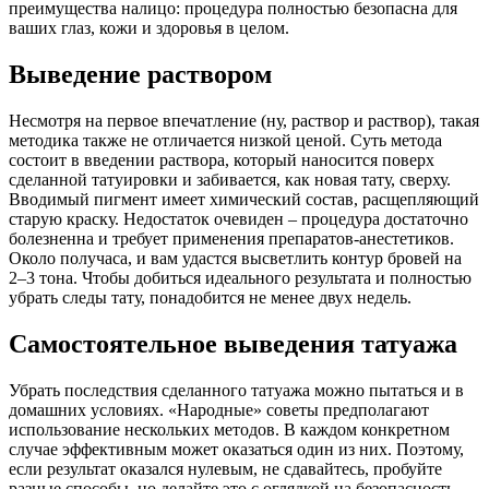
преимущества налицо: процедура полностью безопасна для
ваших глаз, кожи и здоровья в целом.
Выведение раствором
Несмотря на первое впечатление (ну, раствор и раствор), такая
методика также не отличается низкой ценой. Суть метода
состоит в введении раствора, который наносится поверх
сделанной татуировки и забивается, как новая тату, сверху.
Вводимый пигмент имеет химический состав, расщепляющий
старую краску. Недостаток очевиден – процедура достаточно
болезненна и требует применения препаратов-анестетиков.
Около получаса, и вам удастся высветлить контур бровей на
2–3 тона. Чтобы добиться идеального результата и полностью
убрать следы тату, понадобится не менее двух недель.
Самостоятельное выведения татуажа
Убрать последствия сделанного татуажа можно пытаться и в
домашних условиях. «Народные» советы предполагают
использование нескольких методов. В каждом конкретном
случае эффективным может оказаться один из них. Поэтому,
если результат оказался нулевым, не сдавайтесь, пробуйте
разные способы, но делайте это с оглядкой на безопасность.