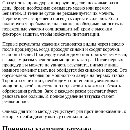
Сразу после процедуры и первую неделю, несколько раз в
день, брови необходимо смазывать мазью или кремом
Бепантен. В течение суток не рекомендуется их мочить.
Первое время запрещено посещать сауны и солярии. Если
планируется пребывание на солнце, необходимо наносить на
пораженные участки солнцезащитный крем с высоким
фактором защиты, чтобы избежать пигментации.
Первые результаты удаления становятся видны через неделю
после процедуры, когда проходят синяки и сходят корочки,
если они были. Процедуру необходимо повторять через месяц,
с каждым разом увеличивая мощность лазера. После первых
процедур вы можете не увидеть результата, пигмент лишь
немного изменит цвет, все обойдется без синяков и корок. Это
обусловлено небольшой мощностью лазера на первых этапах.
Торопиться не стоит, необходимо постепенно увеличивать
мощность, чтобы постепенно подготовить кожу и избежать
образования рубцов. Зато с каждым разом результат будет
радовать все больше. И полное удаление татуажа станет
реальностью.
Однако для этого метода существует ряд противопоказаний, о
которых необходимо узнать у специалиста.
Причины удаления татуажа