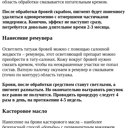
область обработки смазывается питательным кремом.
После обработки бровей скрабом, пигмент будет понемногу
удаляться одновременно с отмершими частичками
эпидермиса. Конечно, эффект не наступит сразу,
потребуется довольно длительное время 2-3 месяца.
Нанесение ремувера
Осветлить татуаж бровей можно с помощью салонной
жидкости – ремувера, этот осветляющий препарат можно
приобрести в тату-салонах. Кожу вокруг бровей нужно
смазать кремом, чтобы на неокрашенные участки не попал
состав. Ватную палочку окунаем в ремувер и смазываем
(точно по контуру) область татуажа.
Брови, после обработки средством станут светлыми, а
пигмент размытым. Но окончательно вытравить рисунок
все равно не получится. Проводить процедуру следует 4
раза в день, на протяжении 4-5 недель.
Касторовое масло
Нанесение на брови касторового масла – наиболее
безопасный способ «борьбы» с перманентным макияжем.