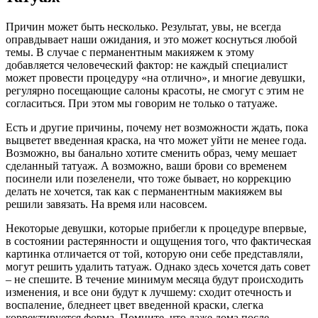
Причин может быть несколько. Результат, увы, не всегда
оправдывает наши ожидания, и это может коснуться любой
темы. В случае с перманентным макияжем к этому
добавляется человеческий фактор: не каждый специалист
может провести процедуру «на отлично», и многие девушки,
регулярно посещающие салоны красоты, не смогут с этим не
согласиться. При этом мы говорим не только о татуаже.
Есть и другие причины, почему нет возможности ждать, пока
выцветет введенная краска, на что может уйти не менее года.
Возможно, вы банально хотите сменить образ, чему мешает
сделанный татуаж. А возможно, ваши брови со временем
посинели или позеленели, что тоже бывает, но коррекцию
делать не хочется, так как с перманентным макияжем вы
решили завязать. На время или насовсем.
Некоторые девушки, которые прибегли к процедуре впервые,
в состоянии растерянности и ощущения того, что фактическая
картинка отличается от той, которую они себе представляли,
могут решить удалить татуаж. Однако здесь хочется дать совет
– не спешите. В течение минимум месяца будут происходить
изменения, и все они будут к лучшему: сходит отечность и
воспаление, бледнеет цвет введенной краски, слегка
корректируется форма. Помните, что даже дома после