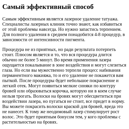
Самый эффективный способ
Самым эффективным является лазерное удаление татуажа.
Специалисты лазерных клиник точно знают, как избавиться
от этой проблемы навсегда. Но нужно запастись терпением.
Для полного удаления в среднем понадобится 4-8 процедур, в
зависимости от интенсивности пигмента.
Процедура не из приятных, но ради результата потерпеть
стоит. Плюсом является и то, что вся процедура длится
обычно не более 5 минут. Во время применения лазера
ощущается покалывание в зоне воздействия и могут слезиться
глаза. Но если вы мужественно терпели процесс набивания
перманентного макияжа, то и его удаление не покажется вам
пыткой. После процедуры будет небольшое покраснение и
легкий отек. Могут появиться мелкие синяки по контуру
бровей или образоваться корочка, которую ни в коем случае
нельзя трогать. Волоски на бровях могут обесцветиться при
воздействии лазера, но пугаться не стоит, все придет в норму.
Вы можете покрасить волоски краской для бровей, вреда это
не нанесет. К тому же неодимовый лазер стимулирует рост
волос. Это будет приятным бонусом тем, у кого проблемы с
растительностью на бровях.