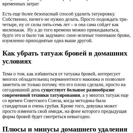
временных затрат
Есть еще более безопасный способ удалить татуировку.
Собственно, ничего не нужно делать. Просто подождать три-
четыре, ну от силы пять-семь лет – и она сама сойдет как
миленькая. Ну а до того времени можно прикидываться,
будто это и было так задумано: сине-зеленые тоненькие брови,
изумленно приподнятые одна выше другой.
Как убрать татуаж бровей в домашних
условиях
Тема о том, как избавиться от татуажа бровей, интересует
многих обладательниц перманентного макияжа и позвольте
заметить не только потому, что его плохо сделали, просто на
сегодняшний день
существует большое разнообразие
современной техники татуирования
, а у многих татуаж еще
со времен Советского Союза, когда методика была
стандартная и очень грубая. Кроме того, девушка может
просто изменить свой имидж, на фоне которого предыдущая
форма бровей будет смотреться невыгодно.
Плюсы и минусы домашнего удаления