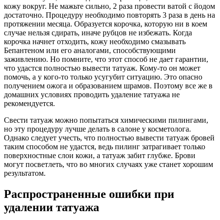
кожу вокруг. Не мажьте сильно, 2 раза провести ватой с йодом
достаточно. Процедуру необходимо повторять 3 раза в день на
протяжении месяца. Образуется корочка, которую ни в коем
случае нельзя сдирать, иначе рубцов не избежать. Когда
корочка начнет отходить, кожу необходимо смазывать
Бепантеном или его аналогами, способствующими
заживлению. Но помните, что этот способ не дает гарантии,
что удастся полностью вывести татуаж. Кому-то он может
помочь, а у кого-то только усугубит ситуацию. Это опасно
получением ожога и образованием шрамов. Поэтому все же в
домашних условиях проводить удаление татуажа не
рекомендуется.
Свести татуаж можно попытаться химическими пилингами,
но эту процедуру лучше делать в салоне у косметолога.
Однако следует учесть, что полностью вывести татуаж бровей
таким способом не удастся, ведь пилинг затрагивает только
поверхностные слои кожи, а татуаж забит глубже. Брови
могут посветлеть, что во многих случаях уже станет хорошим
результатом.
Распространенные ошибки при
удалении татуажа