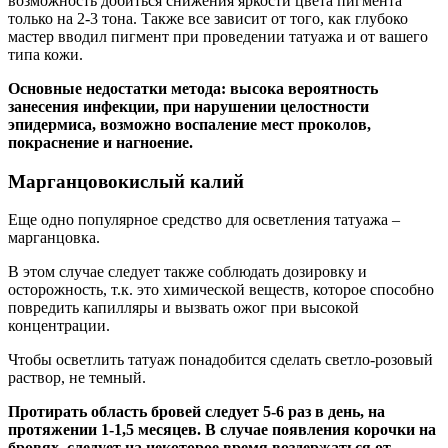
возможность добиться снижения яркости цвета пигмента
только на 2-3 тона. Также все зависит от того, как глубоко
мастер вводил пигмент при проведении татуажа и от вашего
типа кожи.
Основные недостатки метода: высока вероятность
занесения инфекции, при нарушении целостности
эпидермиса, возможно воспаление мест проколов,
покраснение и нагноение.
Марганцовокислый калий
Еще одно популярное средство для осветления татуажа –
марганцовка.
В этом случае следует также соблюдать дозировку и
осторожность, т.к. это химической веществ, которое способно
повредить капилляры и вызвать ожог при высокой
концентрации.
Чтобы осветлить татуаж понадобится сделать светло-розовый
раствор, не темный.
Протирать область бровей следует 5-6 раз в день, на
протяжении 1-1,5 месяцев. В случае появления корочки на
бровях, следует на некоторое время воздержаться от