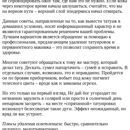
не спровоцировать ожог там, где нам это не нужно. Если кожа
через некоторое время начала шелушиться, считайте, что вы
на верном пути – верхний слой эпидермиса начал отмирать.
Данные советы, направленные на то, как вывести татуаж в
домашних условиях, носят информационный характер и не
являются гарантированным решением вашей проблемы.
Лучшим вариантом является обращение за помощью к
профессионалам, предлагающим удаление татуировок и
перманентного макияжа – это позволит сохранить время и
здоровье.
Многие советуют обращаться к тому же мастеру, который
делал тату. Дескать, сумел напортачить – сумей и исправить. В
отдельных случаях, возможно, это и оправданно. Пройдется
он по бровям приборчиком, вобьет под кожу пигмент
телесного цвета – вроде как и замазаны огрехи.
Но это только на первый взгляд. Не дай бог угораздит по
незнанию зарулить в солярий или просто в солнечный день
ненароком загореть – на месте «спрятанной» татуировки
возникнут белесоватые такие дуги. Эффект неожиданный, но
вряд ли вас устроит.
Плюсы удаления осветлением:
быстро, сравнительно
недорого, малотравматично