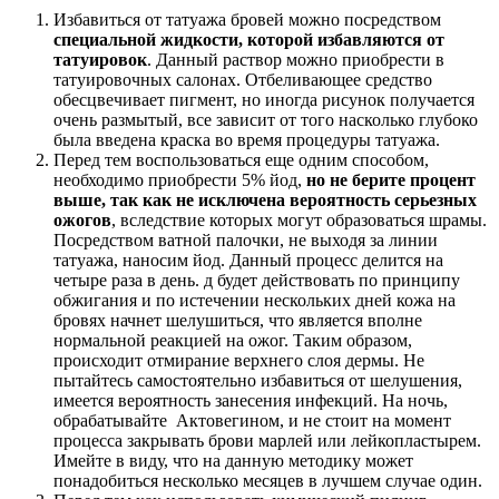
Избавиться от татуажа бровей можно посредством
специальной жидкости, которой избавляются от
татуировок
. Данный раствор можно приобрести в
татуировочных салонах. Отбеливающее средство
обесцвечивает пигмент, но иногда рисунок получается
очень размытый, все зависит от того насколько глубоко
была введена краска во время процедуры татуажа.
Перед тем воспользоваться еще одним способом,
необходимо приобрести 5% йод,
но не берите процент
выше, так как не исключена вероятность серьезных
ожогов
, вследствие которых могут образоваться шрамы.
Посредством ватной палочки, не выходя за линии
татуажа, наносим йод. Данный процесс делится на
четыре раза в день. д будет действовать по принципу
обжигания и по истечении нескольких дней кожа на
бровях начнет шелушиться, что является вполне
нормальной реакцией на ожог. Таким образом,
происходит отмирание верхнего слоя дермы. Не
пытайтесь самостоятельно избавиться от шелушения,
имеется вероятность занесения инфекций. На ночь,
обрабатывайте Актовегином, и не стоит на момент
процесса закрывать брови марлей или лейкопластырем.
Имейте в виду, что на данную методику может
понадобиться несколько месяцев в лучшем случае один.