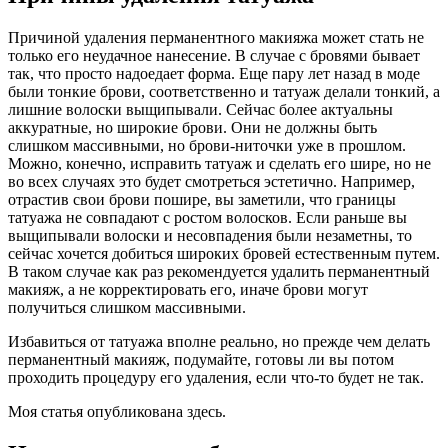
Причиной удаления перманентного макияжа может стать не
только его неудачное нанесение. В случае с бровями бывает
так, что просто надоедает форма. Еще пару лет назад в моде
были тонкие брови, соответственно и татуаж делали тонкий, а
лишние волоски выщипывали. Сейчас более актуальны
аккуратные, но широкие брови. Они не должны быть
слишком массивными, но брови-ниточки уже в прошлом.
Можно, конечно, исправить татуаж и сделать его шире, но не
во всех случаях это будет смотреться эстетично. Например,
отрастив свои брови пошире, вы заметили, что границы
татуажа не совпадают с ростом волосков. Если раньше вы
выщипывали волоски и несовпадения были незаметны, то
сейчас хочется добиться широких бровей естественным путем.
В таком случае как раз рекомендуется удалить перманентный
макияж, а не корректировать его, иначе брови могут
получиться слишком массивными.
Избавиться от татуажа вполне реально, но прежде чем делать
перманентный макияж, подумайте, готовы ли вы потом
проходить процедуру его удаления, если что-то будет не так.
Моя статья опубликована здесь.