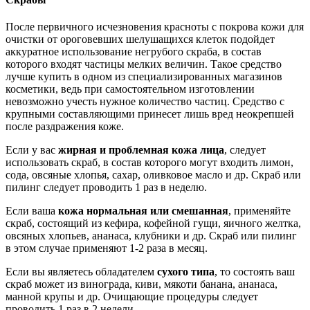
После первичного исчезновения красноты с покрова кожи для
очистки от ороговевших шелушащихся клеток подойдет
аккуратное использование негрубого скраба, в состав
которого входят частицы мелких величин. Такое средство
лучше купить в одном из специализированных магазинов
косметики, ведь при самостоятельном изготовлении
невозможно учесть нужное количество частиц. Средство с
крупными составляющими принесет лишь вред неокрепшей
после раздражения коже.
Если у вас
жирная и проблемная кожа лица
, следует
использовать скраб, в состав которого могут входить лимон,
сода, овсяные хлопья, сахар, оливковое масло и др. Скраб или
пилинг следует проводить 1 раз в неделю.
Если ваша
кожа нормальная или смешанная
, применяйте
скраб, состоящий из кефира, кофейной гущи, яичного желтка,
овсяных хлопьев, ананаса, клубники и др. Скраб или пилинг
в этом случае применяют 1-2 раза в месяц.
Если вы являетесь обладателем
сухого типа
, то состоять ваш
скраб может из винограда, киви, мякоти банана, ананаса,
манной крупы и др. Очищающие процедуры следует
проводить 1 раз в 2 недели.