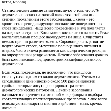
ветра, мороза).
Статистические данные свидетельствуют о том, что 30%
дерматологических патологий являются в той или иной
степени проявлением этого заболевания. Экзема – это
хроническое рецидивирующее воспаление поверхностных
слоев эпидермиса. Чаще всего покраснение и зуд появляется
на ладонях и ступнях. Кожа может воспалиться на локте. Реже
воспалительный процесс наблюдается на лице. Существует
немало причин развития экземы. Спровоцировать развитие
недуга может стресс, отсутствие полноценного питания и
отдыха. Часто экзема развивается как аллергическая реакция
на определенный раздражитель. Лечение заболевания должно
быть комплексным под присмотром квалифицированного
дерматолога.
Если кожа покраснела, не исключено, что пришлось
столкнуться с одним из видов дерматомикоза. Ученым на
сегодняшний день известно около 500 разновидностей
грибков, которые могут провоцировать развитие
дерматологических патологий. Лечение заболевания
начинается с изучения патогенной микрофлоры и подбора
соответствующих противогрибковых препаратов. Чаще всего
используются лекарства местного действия – мази, кремы,
лосьоны.