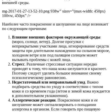
внешней среды.
mg-2017-01-27-13-52-10.png 938w” sizes=”(max-width: 450px)
100vw, 450px” />
Наиболее часто покраснение и шелушение на лице возникает
по следующим причинам:
Влияние внешних факторов окружающей среды
(мороз, солнце, ветер). Долгие прогулки с
неприкрытыми участками лица, игнорирование средств
защиты при длительном нахождении на сильном морозе,
холодном ветре или под палящим солнцем может
вызывать проблемы с кожей лица.
Стресс
. Различные стрессовые ситуации нередко
приводят к тому, что наша кожа шелушится и краснеет.
Поэтому следует уделять большое внимание своему
психологическому равновесию.
Недостаточный или неправильный уход
. Важно
подбирать средства по уходу в соответствии с типом
кожи и со временем года (летом и зимой кожа нуждается
в дополнительном увлажнении).
Аллергические реакции
. Покраснение кожи и ее
шелушение может сигнализировать о попадании
аллергена в организм. Если говорить про пищевую