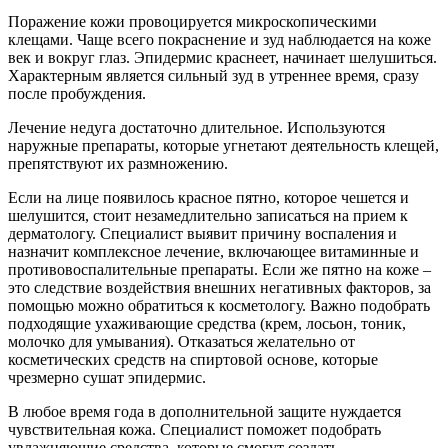
Поражение кожи провоцируется микроскопическими
клещами. Чаще всего покраснение и зуд наблюдается на коже
век и вокруг глаз. Эпидермис краснеет, начинает шелушиться.
Характерным является сильный зуд в утреннее время, сразу
после пробуждения.
Лечение недуга достаточно длительное. Используются
наружные препараты, которые угнетают деятельность клещей,
препятствуют их размножению.
Если на лице появилось красное пятно, которое чешется и
шелушится, стоит незамедлительно записаться на прием к
дерматологу. Специалист выявит причину воспаления и
назначит комплексное лечение, включающее витаминные и
противовоспалительные препараты. Если же пятно на коже –
это следствие воздействия внешних негативных факторов, за
помощью можно обратиться к косметологу. Важно подобрать
подходящие ухаживающие средства (крем, лосьон, тоник,
молочко для умывания). Отказаться желательно от
косметических средств на спиртовой основе, которые
чрезмерно сушат эпидермис.
В любое время года в дополнительной защите нуждается
чувствительная кожа. Специалист поможет подобрать
увлажняющие средства, которые смогут создать