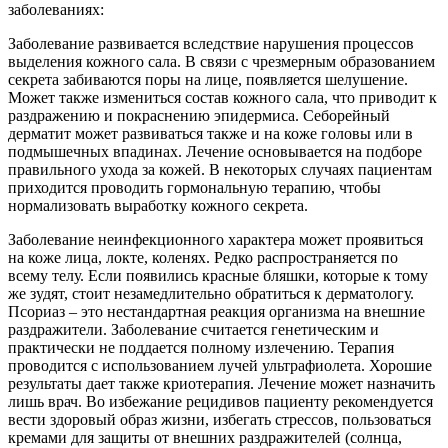
заболеваниях:
Заболевание развивается вследствие нарушения процессов
выделения кожного сала. В связи с чрезмерным образованием
секрета забиваются поры на лице, появляется шелушение.
Может также измениться состав кожного сала, что приводит к
раздражению и покраснению эпидермиса. Себорейный
дерматит может развиваться также и на коже головы или в
подмышечных впадинах. Лечение основывается на подборе
правильного ухода за кожей. В некоторых случаях пациентам
приходится проводить гормональную терапию, чтобы
нормализовать выработку кожного секрета.
Заболевание неинфекционного характера может проявиться
на коже лица, локте, коленях. Редко распространяется по
всему телу. Если появились красные бляшки, которые к тому
же зудят, стоит незамедлительно обратиться к дерматологу.
Псориаз – это нестандартная реакция организма на внешние
раздражители. Заболевание считается генетическим и
практически не поддается полному излечению. Терапия
проводится с использованием лучей ультрафиолета. Хорошие
результаты дает также криотерапия. Лечение может назначить
лишь врач. Во избежание рецидивов пациенту рекомендуется
вести здоровый образ жизни, избегать стрессов, пользоваться
кремами для защиты от внешних раздражителей (солнца,