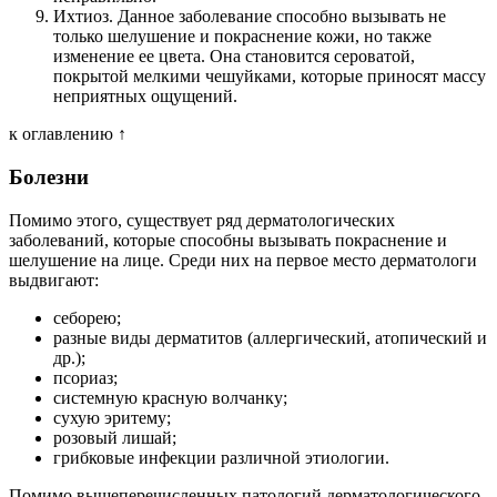
Ихтиоз. Данное заболевание способно вызывать не
только шелушение и покраснение кожи, но также
изменение ее цвета. Она становится сероватой,
покрытой мелкими чешуйками, которые приносят массу
неприятных ощущений.
к оглавлению ↑
Болезни
Помимо этого, существует ряд дерматологических
заболеваний, которые способны вызывать покраснение и
шелушение на лице. Среди них на первое место дерматологи
выдвигают:
себорею;
разные виды дерматитов (аллергический, атопический и
др.);
псориаз;
системную красную волчанку;
сухую эритему;
розовый лишай;
грибковые инфекции различной этиологии.
Помимо вышеперечисленных патологий дерматологического