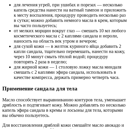
для лечения угрей, при ушибах и порезах — несколько
капель средства нанести на ватный тампон и приложить
к месту воспаления, процедуру проводить несколько раз
в сутки; можно добавить немного масла в крем, которым
вы часто пользуетесь;
от мелких морщин вокруг глаз — смешать 10 мл любого
косметического масла с 2 каплями сандала и нероли,
наносить на область век утром и вечером;
для сухой кожи — в желток куриного яйца добавить 2
капли сандала, тщательно перемешать, нанести на кожу,
через 10 минут смыть тёплой водой; процедуру
повторять 2 раза в неделю;
для жирной кожи — 1 столовую ложку масла миндаля
смешать с 2 каплями эфира сандала, использовать в
качестве компресса, держать примерно четверть часа.
Применение сандала для тела
Масло способствует выравниванию контуров тела, уменьшает
дряблость и подтягивает кожу. Можно добавлять по несколько
капель эфира сандала в кремы и лосьоны для тела, которыми
вы обычно пользуетесь.
Для восстановления дряблой кожи смешайте масло авокадо и