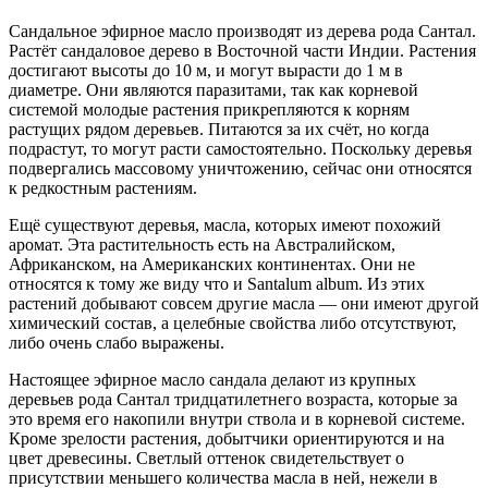
Сандальное эфирное масло производят из дерева рода Сантал.
Растёт сандаловое дерево в Восточной части Индии. Растения
достигают высоты до 10 м, и могут вырасти до 1 м в
диаметре. Они являются паразитами, так как корневой
системой молодые растения прикрепляются к корням
растущих рядом деревьев. Питаются за их счёт, но когда
подрастут, то могут расти самостоятельно. Поскольку деревья
подвергались массовому уничтожению, сейчас они относятся
к редкостным растениям.
Ещё существуют деревья, масла, которых имеют похожий
аромат. Эта растительность есть на Австралийском,
Африканском, на Американских континентах. Они не
относятся к тому же виду что и Santalum album. Из этих
растений добывают совсем другие масла — они имеют другой
химический состав, а целебные свойства либо отсутствуют,
либо очень слабо выражены.
Настоящее эфирное масло сандала делают из крупных
деревьев рода Сантал тридцатилетнего возраста, которые за
это время его накопили внутри ствола и в корневой системе.
Кроме зрелости растения, добытчики ориентируются и на
цвет древесины. Светлый оттенок свидетельствует о
присутствии меньшего количества масла в ней, нежели в