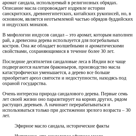
аромат сандала, используемый в религиозных обрядах.
Описание масла сопровождает издревле истории
санскритских, древнеегипетских, китайских рукописей, но, в
основном, является неотъемлемой частью обрядов буддийских
и индусских монахов.
В мифологии индусов сандал – это аромат, которым наполнен
рай, а древесина дерева используется для погребальных
костров. Она же обладает волшебными и ароматическими
свойствами, сохраняющимися в течение более 30 лет.
Последние десятилетия сандаловые леса в Индии все чаще
подвергаются налетам браконьеров, производство масла
катастрофически уменьшается, а дерево все больше
приобретает ареол святости и недоступности, находясь под
охраной государства.
Очень интересна природа сандалового дерева. Первые семь
лет своей жизни оно паразитирует на корнях других, рядом
растущих деревьев. А начинает перерабатываться и
использоваться только при достижении зрелого возраста – 30
лет.
Эфирное масло сандала, исторические факты