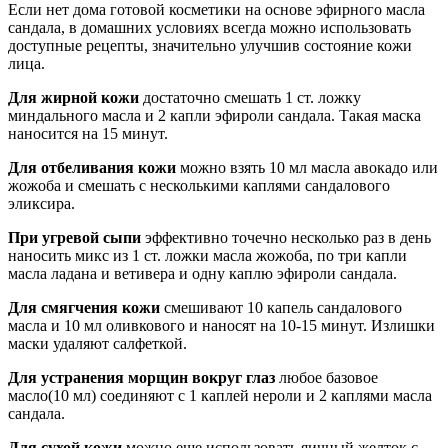
Если нет дома готовой косметики на основе эфирного масла
сандала, в домашних условиях всегда можно использовать
доступные рецепты, значительно улучшив состояние кожи
лица.
Для жирной кожи
достаточно смешать 1 ст. ложку
миндального масла и 2 капли эфироли сандала. Такая маска
наносится на 15 минут.
Для отбеливания кожи
можно взять 10 мл масла авокадо или
жожоба и смешать с несколькими каплями сандалового
эликсира.
При угревой сыпи
эффективно точечно несколько раз в день
наносить микс из 1 ст. ложки масла жожоба, по три капли
масла ладана и ветивера и одну каплю эфироли сандала.
Для смягчения кожи
смешивают 10 капель сандалового
масла и 10 мл оливкового и наносят на 10-15 минут. Излишки
маски удаляют салфеткой.
Для устранения морщин вокруг глаз
любое базовое
масло(10 мл) соединяют с 1 каплей нероли и 2 каплями масла
сандала.
Для сухой кожи
можно еще использовать яичный желток с