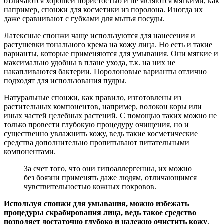
отличаются хорошей пористостью и не являются мягкими, как
например, спонжи для косметики из поролона. Иногда их
даже сравнивают с губками для мытья посуды.
Латексные спонжи чаще используются для нанесения и
растушевки тонального крема на кожу лица. Но есть и такие
варианты, которые применяются для умывания. Они мягкие и
максимально удобны в плане ухода, т.к. на них не
накапливаются бактерии. Поролоновые варианты отлично
подходят для использования пудры.
Натуральные спонжи, как правило, изготовлены из
растительных компонентов, например, волокон коры или
иных частей целебных растений. С помощью таких можно не
только провести глубокую процедуру очищения, но и
существенно увлажнить кожу, ведь такие косметические
средства дополнительно пропитывают питательными
компонентами.
За счет того, что они гипоаллергенны, их можно
без боязни применять даже людям, отличающимся
чувствительностью кожных покровов.
Используя спонжи для умывания, можно избежать
процедуры скрабирования лица, ведь такое средство
позволяет достаточно глубоко и надежно очистить кожу
.