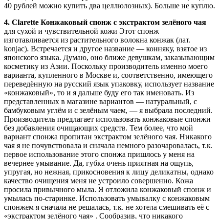
40 рублей можно купить два целлюлозных). Больше не куплю.
4. Clarette Конжаковый спонж с экстрактом зелёного чая
для сухой и чувствительной кожи Этот спонж
изготавливается из растительного волокна конжак (лат.
konjac). Встречается и другое название — конняку, взятое из
японского языка. Думаю, оно ближе девушкам, заказывающим
косметику из Азии. Поскольку производитель именно моего
варианта, купленного в Москве и, соответственно, имеющего
переведённую на русский язык упаковку, использует название
«конжаковый», то и я дальше буду его так именовать. Из
представленных в магазине вариантов — натуральный, с
бамбуковым углём и с зелёным чаем, — я выбрала последний.
Производитель предлагает использовать конжаковые спонжи
без добавления очищающих средств. Тем более, что мой
вариант спонжа пропитан экстрактом зелёного чая. Никакого
чая я не почувствовала и сначала немного разочаровалась, т.к.
первое использование этого спонжа пришлось у меня на
вечернее умывание. Да, губка очень приятная на ощупь,
упругая, но нежная, прикосновения к лицу деликатны, однако
качество очищения меня не устроило совершенно. Кожа
просила привычного мыла. Я отложила конжаковый спонж и
умылась по-старинке. Использовать умывалку с конжаковым
спонжем я сначала не решалась, т.к. не хотела смешивать её с
«экстрактом зелёного чая» . Сообразив, что никакого