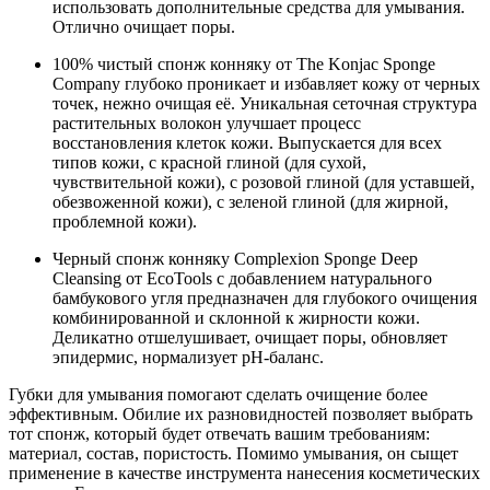
использовать дополнительные средства для умывания.
Отлично очищает поры.
100% чистый спонж конняку от The Konjac Sponge
Company глубоко проникает и избавляет кожу от черных
точек, нежно очищая её. Уникальная сеточная структура
растительных волокон улучшает процесс
восстановления клеток кожи. Выпускается для всех
типов кожи, с красной глиной (для сухой,
чувствительной кожи), с розовой глиной (для уставшей,
обезвоженной кожи), с зеленой глиной (для жирной,
проблемной кожи).
Черный спонж конняку Complexion Sponge Deep
Cleansing от EcoTools с добавлением натурального
бамбукового угля предназначен для глубокого очищения
комбинированной и склонной к жирности кожи.
Деликатно отшелушивает, очищает поры, обновляет
эпидермис, нормализует pH-баланс.
Губки для умывания помогают сделать очищение более
эффективным. Обилие их разновидностей позволяет выбрать
тот спонж, который будет отвечать вашим требованиям:
материал, состав, пористость. Помимо умывания, он сыщет
применение в качестве инструмента нанесения косметических