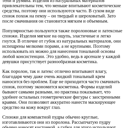
тени и румяна. Изделия из натуральных материалов
привлекательны тем, что меньше впитывают косметические
средства, поэтому они используются часто. В сухом виде
спонж похож на пемзу – он твердый и шероховатый. Зато
после смачивания он становится мягким и объемным.
Популярностью пользуются также поролоновые и латексные
спонжи. Изделия мягкие на ощупь, эластичные и легко
гнутся. В отличие от губок из натуральных материалов, они
испещрены мелкими порами, а не крупными. Поэтому
использовать их можно для нанесения тональной основы
любой консистенции. Это удобно, ведь в арсенале у каждой
девушки присутствует разнообразная косметика.
Как поролон, так и латекс отлично впитывают влагу,
благодаря чему даже очень жидкий тональный крем
наносится без проблем. Еще не приходится часто смачивать
спонж, поэтому экономится косметика. Формы изделий
бывают самыми разными, но практика показывает, что
удобнее остальных геометрические фигуры с заостренными
краями. Они позволяют аккуратно нанести маскирующее
средство на кожу вокруг глаз.
Спонжи для компактной пудры обычно круглые,
изготавливаются они из поролона. Рассыпчатую пудру
обычно наносят кисточкой, а губки для этого используют