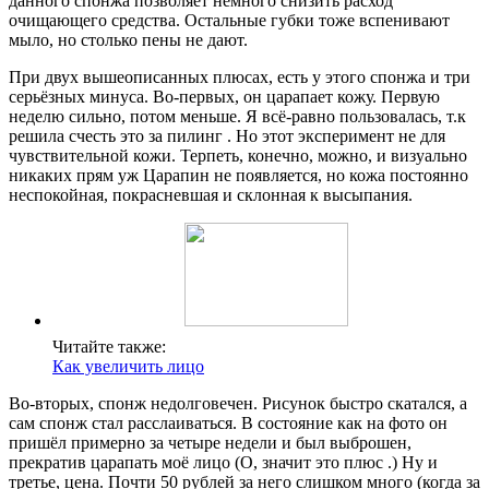
данного спонжа позволяет немного снизить расход
очищающего средства. Остальные губки тоже вспенивают
мыло, но столько пены не дают.
При двух вышеописанных плюсах, есть у этого спонжа и три
серьёзных минуса. Во-первых, он царапает кожу. Первую
неделю сильно, потом меньше. Я всё-равно пользовалась, т.к
решила счесть это за пилинг . Но этот эксперимент не для
чувствительной кожи. Терпеть, конечно, можно, и визуально
никаких прям уж Царапин не появляется, но кожа постоянно
неспокойная, покрасневшая и склонная к высыпания.
Читайте также:
Как увеличить лицо
Во-вторых, спонж недолговечен. Рисунок быстро скатался, а
сам спонж стал расслаиваться. В состояние как на фото он
пришёл примерно за четыре недели и был выброшен,
прекратив царапать моё лицо (О, значит это плюс .) Ну и
третье, цена. Почти 50 рублей за него слишком много (когда за