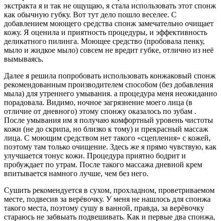
экстракта я и так не ощущаю, я стала использовать этот спонж
как обычную губку. Вот тут дело пошло веселее. С
добавлением моющего средства спонж замечательно очищает
кожу. Я оценила и приятность процедуры, и эффективность
деликатного пилинга. Моющее средство (пробовала пенку,
мыло и жидкое мыло) совсем не вредит губке, отлично из неё
вымываясь.
Далее я решила попробовать использовать конжаковый спонж
рекомендованным производителем способом (без добавления
мыла) для утреннего умывания. а процедура меня неожиданно
порадовала. Видимо, ночное загрязнение моего лица (в
отличие от дневного) этому спонжу оказалось по зубам .
После умывания им я получаю комфортный уровень чистоты
кожи (не до скрипа, но близко к тому) и прекрасный массаж
лица. С моющим средством нет такого «сцепления» с кожей,
поэтому там только очищение. Здесь же я прямо чувствую, как
улучшается тонус кожи. Процедура приятно бодрит и
пробуждает по утрам. После такого массажа дневной крем
впитывается намного лучше, чем без него.
Сушить рекомендуется в сухом, прохладном, проветриваемом
месте, подвесив за верёвочку. У меня не нашлось для спонжа
такого места, поэтому сушу в ванной, правда, за верёвочку
стараюсь не забвыать подвешивать. Как и первые два спонжа,