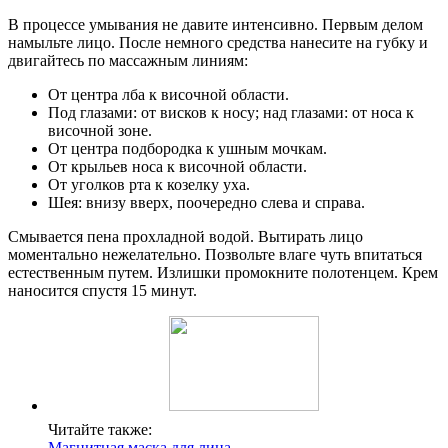
В процессе умывания не давите интенсивно. Первым делом
намыльте лицо. После немного средства нанесите на губку и
двигайтесь по массажным линиям:
От центра лба к височной области.
Под глазами: от висков к носу; над глазами: от носа к
височной зоне.
От центра подбородка к ушным мочкам.
От крыльев носа к височной области.
От уголков рта к козелку уха.
Шея: внизу вверх, поочередно слева и справа.
Смывается пена прохладной водой. Вытирать лицо
моментально нежелательно. Позвольте влаге чуть впитаться
естественным путем. Излишки промокните полотенцем. Крем
наносится спустя 15 минут.
Читайте также:
Магнитная маска для лица