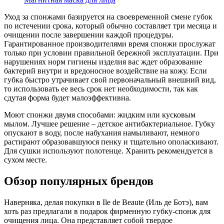
Уход за спонжами базируется на своевременной смене губок
по истечении срока, который обычно составляет три месяца и
очищении после завершении каждой процедуры.
Гарантированное производителями время спонжи прослужат
только при условии правильной бережной эксплуатации. При
нарушениях норм гигиены изделия вас ждет образование
бактерий внутри и вредоносное воздействие на кожу. Если
губка быстро утрачивает свой первоначальный внешний вид,
то использовать ее весь срок нет необходимости, так как
сдутая форма будет малоэффективна.
Моют спонжи двумя способами: жидким или кусковым
мылом. Лучшее решение – детское антибактериальное. Губку
опускают в воду, после набухания намыливают, немного
растирают образовавшуюся пенку и тщательно ополаскивают.
Для сушки используют полотенце. Хранить рекомендуется в
сухом месте.
Обзор популярных брендов
Наверняка, делая покупки в Ile de Beaute (Иль де Ботэ), вам
хоть раз предлагали в подарок фирменную губку-спонж для
очищения лица. Она представляет собой твердое