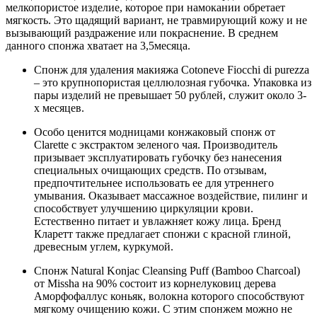
мелкопористое изделие, которое при намокании обретает
мягкость. Это щадящий вариант, не травмирующий кожу и не
вызывающий раздражение или покраснение. В среднем
данного спонжа хватает на 3,5месяца.
Спонж для удаления макияжа Cotoneve Fiocchi di purezza
– это крупнопористая целлюлозная губочка. Упаковка из
пары изделий не превышает 50 рублей, служит около 3-
х месяцев.
Особо ценится модницами конжаковый спонж от
Clarette с экстрактом зеленого чая. Производитель
призывает эксплуатировать губочку без нанесения
специальных очищающих средств. По отзывам,
предпочтительнее использовать ее для утреннего
умывания. Оказывает массажное воздействие, пилинг и
способствует улучшению циркуляции крови.
Естественно питает и увлажняет кожу лица. Бренд
Кларетт также предлагает спонжи с красной глиной,
древесным углем, куркумой.
Cпонж Natural Konjac Cleansing Puff (Bamboo Charcoal)
от Missha на 90% состоит из корнелуковиц дерева
Аморфофаллус коньяк, волокна которого способствуют
мягкому очищению кожи. С этим спонжем можно не