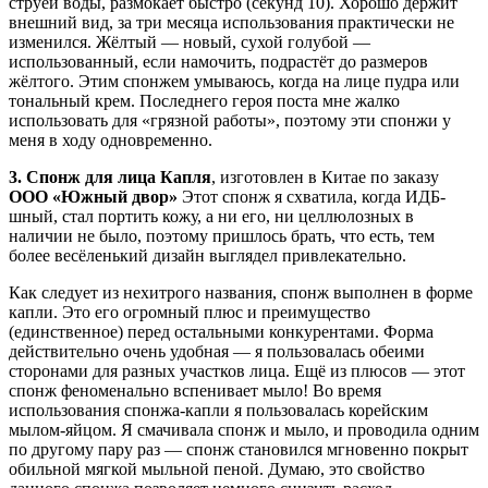
струёй воды, размокает быстро (секунд 10). Хорошо держит
внешний вид, за три месяца использования практически не
изменился. Жёлтый — новый, сухой голубой —
использованный, если намочить, подрастёт до размеров
жёлтого. Этим спонжем умываюсь, когда на лице пудра или
тональный крем. Последнего героя поста мне жалко
использовать для «грязной работы», поэтому эти спонжи у
меня в ходу одновременно.
3. Спонж для лица Капля
, изготовлен в Китае по заказу
ООО «Южный двор»
Этот спонж я схватила, когда ИДБ-
шный, стал портить кожу, а ни его, ни целлюлозных в
наличии не было, поэтому пришлось брать, что есть, тем
более весёленький дизайн выглядел привлекательно.
Как следует из нехитрого названия, спонж выполнен в форме
капли. Это его огромный плюс и преимущество
(единственное) перед остальными конкурентами. Форма
действительно очень удобная — я пользовалась обеими
сторонами для разных участков лица. Ещё из плюсов — этот
спонж феноменально вспенивает мыло! Во время
использования спонжа-капли я пользовалась корейским
мылом-яйцом. Я смачивала спонж и мыло, и проводила одним
по другому пару раз — спонж становился мгновенно покрыт
обильной мягкой мыльной пеной. Думаю, это свойство