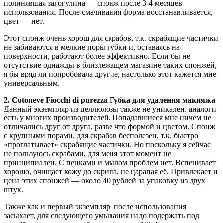
полинявшая загогулина — спонж после 3-4 месяцев
использования. После смачивания форма восстанавливается,
цвет — нет.
Этот спонж очень хорош для скрабов, т.к. скрабящие частички
не забиваются в мелкие поры губки и, оставаясь на
поверхности, работают более эффективно. Если бы не
отсутствие однажды в близлежащем магазине таких спонжей,
я бы вряд ли попробовала другие, настолько этот кажется мне
универсальным.
2. Cotoneve Fiocchi di purezza Губка для удаления макияжа
Данный экземпляр из целлюлозы также не уникален, аналоги
есть у многих производителей. Попадавшиеся мне ничем не
отличались друг от друга, разве что формой и цветом. Спонж
с крупными порами, для скрабов бесполезен, т.к. быстро
«проглатывает» скрабящие частички. Но поскольку я сейчас
не пользуюсь скрабами, для меня этот момент не
принципиален. С пенками и мылом проблем нет. Вспенивает
хорошо, очищает кожу до скрипа, не царапая её. Привлекает и
цена этих спонжей — около 40 рублей за упаковку из двух
штук.
Также как и первый экземпляр, после использования
засыхает, для следующего умывания надо подержать под