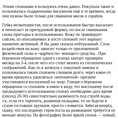
Этими спонжами я пользуюсь очень давно. Покупала такие и
пользовалась подаренными магазином ещё в те времена, когда
они нужны были только для смывания масок и скрабов.
Губка мелкопористая, после использования быстро высыхает
в пенопласт (в причудливой форме), но после смачивания
снова пригодна к использованию. Кожу не травмирует
совсем, из описываемых в посте спонжей этот вариант
наименее активный. Я бы даже сказала нейтральный. Сила
воздействия на кожу зависит только от приложенной
физической силы и «ядрёности» моющего средства . При
бережном обращении одного спонжа хватает примерно
месяца на 3-4, после чего его стоит менять из гигиенических
соображений. Как-то я затянула с покупкой замены и
пользовалась таким спонжем слишком долго, через какое-то
время пришлось удивляться «непонятной» причине
участившихся воспалений на лице. Говоря о бережном
обращении со спонжем, я имею в виду, что высохшему после
предыдущего использования спонжу необходимо дать время
(секунд 20-30) самостоятельно размокнуть под струёй воды,
т.к. если его торопить, разминая пальцами, то он будучи в
сухом состоянии хрупким, просто сломается. Забегая вперёд,
скажу, что последнему героя поста на размокание требуется не
меньше минуты. На фотографии более яркий спонж — новый,