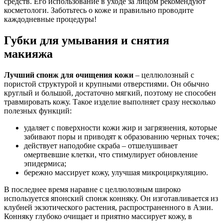
средств. Его использование в уходе за лицом рекомендуют
косметологи. Заботьтесь о коже и правильно проводите
каждодневные процедуры!
Губки для умывания и снятия
макияжа
Лучший спонж для очищения кожи
– целлюлозный с
пористой структурой и крупными отверстиями. Он обычно
круглый и большой, достаточно мягкий, поэтому не способен
травмировать кожу. Такое изделие выполняет сразу несколько
полезных функций:
удаляет с поверхности кожи жир и загрязнения, которые
забивают поры и приводят к образованию черных точек;
действует наподобие скраба – отшелушивает
омертвевшие клетки, что стимулирует обновление
эпидермиса;
бережно массирует кожу, улучшая микроциркуляцию.
В последнее время наравне с целлюлозным широко
используется японский спонж конняку. Он изготавливается из
клубней экзотического растения, распространенного в Азии.
Конняку глубоко очищает и приятно массирует кожу, в