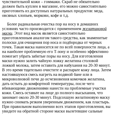
чувствительной кожи – гоммажи. Скраб не обязательно
должен быть куплен в магазине, его можно самостоятельно
приготовить из доступных натуральных продуктов: меда,
овсяных хлопьев, моркови, кофе и т.д.
Более радикальная очистка пор на носу в домашних
условиях часто производится с применением
желатиновой
маски
. Этот вид масок является самостоятельно
приготовленным аналогом такого средства, как знаменитые
полоски для очищения пор носа и подбородка от черных
точек. Такая маска наносится не по всей поверхности лица, а
на наиболее проблемную его Т-зону и особенно эффективно
помогает убрать забитые поры на носу. Для изготовления
маски нужно залить чайную ложку желатина столовой
ложкой молока, затем оставить для набухания на 20-30 минут.
В это время тщательно очистите и распарьте кожу лица. Затем
настоявшуюся смесь нагреть на водяной бане или в
микроволновой печи до исчезновения комочков желатина,
дать остыть до комфортной температуры, после чего
вбивающими движениями нанести на проблемные участки
кожи. Смесь оставьте на лице до полного высыхания, что
занимает около 20-30 минут. Подсохшую желатиновую маску
нужно снимать резким уверенным движением, как пластырь.
При правильном выполнении всех этапов приготовления, вы
увидите на обратной стороне маски вылетевшие сальные