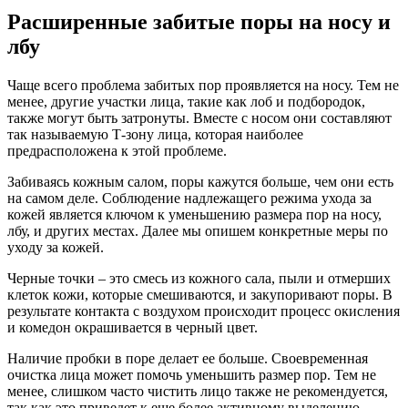
Расширенные забитые поры на носу и
лбу
Чаще всего проблема забитых пор проявляется на носу. Тем не
менее, другие участки лица, такие как лоб и подбородок,
также могут быть затронуты. Вместе с носом они составляют
так называемую Т-зону лица, которая наиболее
предрасположена к этой проблеме.
Забиваясь кожным салом, поры кажутся больше, чем они есть
на самом деле. Соблюдение надлежащего режима ухода за
кожей является ключом к уменьшению размера пор на носу,
лбу, и других местах. Далее мы опишем конкретные меры по
уходу за кожей.
Черные точки – это смесь из кожного сала, пыли и отмерших
клеток кожи, которые смешиваются, и закупоривают поры. В
результате контакта с воздухом происходит процесс окисления
и комедон окрашивается в черный цвет.
Наличие пробки в поре делает ее больше. Своевременная
очистка лица может помочь уменьшить размер пор. Тем не
менее, слишком часто чистить лицо также не рекомендуется,
так как это приведет к еще более активному выделению