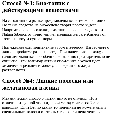
Способ №3: Био-тоник с
действующими веществами
На сегодняшнем рынке представлены всевозможные тоники.
Но такие средства на био-основе творят просто чудеса.
Например, корень солодки, входящий в состав средства от
Natura Siberica отлично удаляет излишки жира, избавляет от
точек на носу и сужает поры.
При ежедневном применение утром и вечером, Вы забудете о
данной проблеме раз и навсегда. При нанесении на кожу, он
начинает мылиться – особенно, когда лицо предварительно не
очищено. При взаимодействии био-тоника с кожей идет
химическая реакция и молекулы подкожного жира
растворяются.
Способ №4: Липкие полоски или
желатиновая пленка
Механический способ очистки никто не отменял. Но в
отличии от ручной чистки, такой метод считается более
щадящим. Если Вы по каким-то причинам не можете найти
специальные полоски от черных точек или цена чересчур на