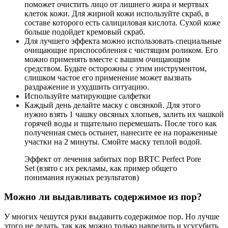
поможет очистить лицо от лишнего жира и мертвых
клеток кожи. Для жирной кожи используйте скраб, в
составе которого есть салициловая кислота. Сухой коже
больше подойдет кремовый скраб.
Для лучшего эффекта можно использовать специальные
очищающие приспособления с чистящим роликом. Его
можно применять вместе с вашим очищающим
средством. Будьте осторожны с этим инструментом,
слишком частое его применение может вызвать
раздражение и ухудшить ситуацию.
Используйте матирующие салфетки
Каждый день делайте маску с овсянкой. Для этого
нужно взять 1 чашку овсяных хлопьев, залить их чашкой
горячей воды и тщательно перемешать. После того как
полученная смесь остынет, нанесите ее на пораженные
участки на 2 минуты. Смойте маску теплой водой.
Эффект от лечения забитых пор BRTC Perfect Pore
Set (взято с их рекламы, как пример общего
понимания нужных результатов)
Можно ли выдавливать содержимое из пор?
У многих чешутся руки выдавить содержимое пор. Но лучше
этого не делать, так как можно только навредить и усугубить