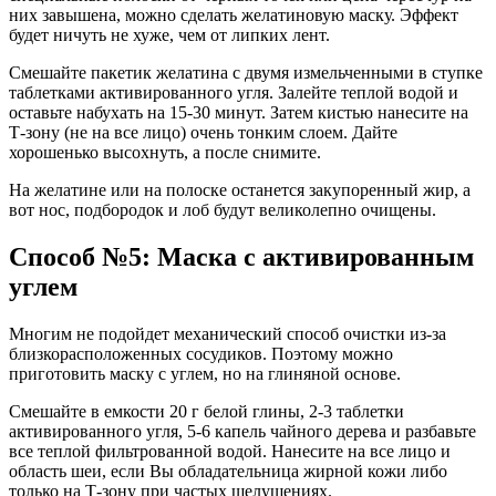
них завышена, можно сделать желатиновую маску. Эффект
будет ничуть не хуже, чем от липких лент.
Смешайте пакетик желатина с двумя измельченными в ступке
таблетками активированного угля. Залейте теплой водой и
оставьте набухать на 15-30 минут. Затем кистью нанесите на
Т-зону (не на все лицо) очень тонким слоем. Дайте
хорошенько высохнуть, а после снимите.
На желатине или на полоске останется закупоренный жир, а
вот нос, подбородок и лоб будут великолепно очищены.
Способ №5: Маска с активированным
углем
Многим не подойдет механический способ очистки из-за
близкорасположенных сосудиков. Поэтому можно
приготовить маску с углем, но на глиняной основе.
Смешайте в емкости 20 г белой глины, 2-3 таблетки
активированного угля, 5-6 капель чайного дерева и разбавьте
все теплой фильтрованной водой. Нанесите на все лицо и
область шеи, если Вы обладательница жирной кожи либо
только на Т-зону при частых шелушениях.