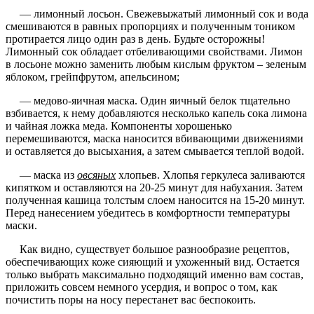
— лимонный лосьон. Свежевыжатый лимонный сок и вода
смешиваются в равных пропорциях и полученным тоником
протирается лицо один раз в день. Будьте осторожны!
Лимонный сок обладает отбеливающими свойствами. Лимон
в лосьоне можно заменить любым кислым фруктом – зеленым
яблоком, грейпфрутом, апельсином;
— медово-яичная маска. Один яичный белок тщательно
взбивается, к нему добавляются несколько капель сока лимона
и чайная ложка меда. Компоненты хорошенько
перемешиваются, маска наносится вбивающими движениями
и оставляется до высыхания, а затем смывается теплой водой.
— маска из
овсяных
хлопьев. Хлопья геркулеса заливаются
кипятком и оставляются на 20-25 минут для набухания. Затем
полученная кашица толстым слоем наносится на 15-20 минут.
Перед нанесением убедитесь в комфортности температуры
маски.
Как видно, существует большое разнообразие рецептов,
обеспечивающих коже сияющий и ухоженный вид. Остается
только выбрать максимально подходящий именно вам состав,
приложить совсем немного усердия, и вопрос о том, как
почистить поры на носу перестанет вас беспокоить.