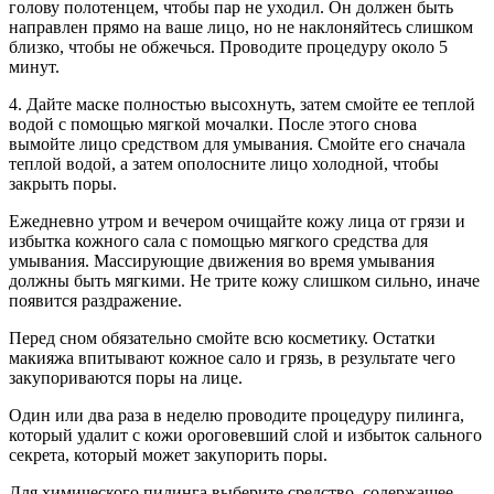
голову полотенцем, чтобы пар не уходил. Он должен быть
направлен прямо на ваше лицо, но не наклоняйтесь слишком
близко, чтобы не обжечься. Проводите процедуру около 5
минут.
4. Дайте маске полностью высохнуть, затем смойте ее теплой
водой с помощью мягкой мочалки. После этого снова
вымойте лицо средством для умывания. Смойте его сначала
теплой водой, а затем ополосните лицо холодной, чтобы
закрыть поры.
Ежедневно утром и вечером очищайте кожу лица от грязи и
избытка кожного сала с помощью мягкого средства для
умывания. Массирующие движения во время умывания
должны быть мягкими. Не трите кожу слишком сильно, иначе
появится раздражение.
Перед сном обязательно смойте всю косметику. Остатки
макияжа впитывают кожное сало и грязь, в результате чего
закупориваются поры на лице.
Один или два раза в неделю проводите процедуру пилинга,
который удалит с кожи ороговевший слой и избыток сального
секрета, который может закупорить поры.
Для химического пилинга выберите средство, содержащее