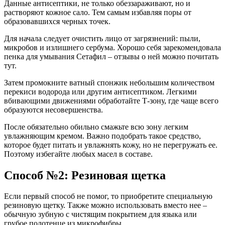
Данные антисептики, не только обеззараживают, но и
растворяют кожное сало. Тем самым избавляя поры от
образовавшихся черных точек.
Для начала следует очистить лицо от загрязнений: пыли,
микробов и излишнего сербума. Хорошо себя зарекомендовала
пенка для умывания Сетафил – отзывы о ней можно почитать
тут.
Затем промокните ватный спонжик небольшим количеством
перекиси водорода или другим антисептиком. Легкими
вбивающими движениями обработайте Т-зону, где чаще всего
образуются несовершенства.
После обязательно обильно смажьте всю зону легким
увлажняющим кремом. Важно подобрать такое средство,
которое будет питать и увлажнять кожу, но не перегружать ее.
Поэтому избегайте любых масел в составе.
Способ №2: Резиновая щетка
Если первый способ не помог, то приобретите специальную
резиновую щетку. Также можно использовать вместо нее –
обычную зубную с чистящим покрытием для языка или
грубое полотенце из микрофибры.