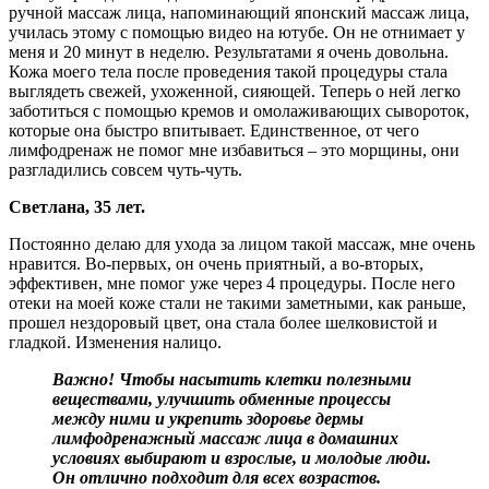
ручной массаж лица, напоминающий японский массаж лица,
училась этому с помощью видео на ютубе. Он не отнимает у
меня и 20 минут в неделю. Результатами я очень довольна.
Кожа моего тела после проведения такой процедуры стала
выглядеть свежей, ухоженной, сияющей. Теперь о ней легко
заботиться с помощью кремов и омолаживающих сывороток,
которые она быстро впитывает. Единственное, от чего
лимфодренаж не помог мне избавиться – это морщины, они
разгладились совсем чуть-чуть.
Светлана, 35 лет.
Постоянно делаю для ухода за лицом такой массаж, мне очень
нравится. Во-первых, он очень приятный, а во-вторых,
эффективен, мне помог уже через 4 процедуры. После него
отеки на моей коже стали не такими заметными, как раньше,
прошел нездоровый цвет, она стала более шелковистой и
гладкой. Изменения налицо.
Важно! Чтобы насытить клетки полезными
веществами, улучшить обменные процессы
между ними и укрепить здоровье дермы
лимфодренажный массаж лица в домашних
условиях выбирают и взрослые, и молодые люди.
Он отлично подходит для всех возрастов.