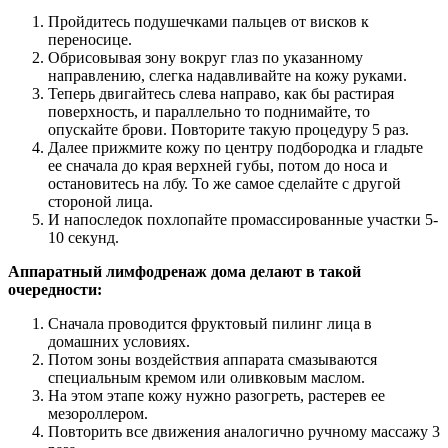
Пройдитесь подушечками пальцев от висков к
переносице.
Обрисовывая зону вокруг глаз по указанному
направлению, слегка надавливайте на кожу руками.
Теперь двигайтесь слева направо, как бы растирая
поверхность, и параллельно то поднимайте, то
опускайте брови. Повторите такую процедуру 5 раз.
Далее прижмите кожу по центру подбородка и гладьте
ее сначала до края верхней губы, потом до носа и
остановитесь на лбу. То же самое сделайте с другой
стороной лица.
И напоследок похлопайте промассированные участки 5-
10 секунд.
Аппаратный лимфодренаж дома делают в такой
очередности:
Сначала проводится фруктовый пилинг лица в
домашних условиях.
Потом зоны воздействия аппарата смазываются
специальным кремом или оливковым маслом.
На этом этапе кожу нужно разогреть, растерев ее
мезороллером.
Повторить все движения аналогично ручному массажу 3