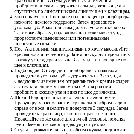
краю глазницы. Оттуда усиленным движением
пройдите к вискам, задержите пальцы у козелка уха и
спуститесь по лимфатическим линиям шеи к ключицам.
Зона вокруг рта. Поставьте пальцы в центре подбородка,
нажмите, немного подержите. Затем проведите к
уголкам губ. Кожа при этом должна «съезжать» вверх.
Таким же образом, надавливая по несколько секунд,
проработайте имеющиеся или потенциальные
носогубные складки.
Нос. Активными манипуляциями по кругу массируйте
крылья носа и переносицу. Затем по скулам перейдите к
козелку уха, задержитесь на 3 секунды и проведите по
шее к ключицам.
Подбородок. От середины подбородка с нажимом
проведите к уголкам губ, задержитесь на 3 секунды.
Следующим движением отправляйтесь к краям ноздрей,
а затем к внешним уголкам глаз. В завершении
пройдите к козелку уха и вниз по шее до ключиц.
Щеки. Подоприте нижнюю челюсть левой рукой.
Правую руку расположите вертикально ребром ладони
справа от носа, нажмите и подержите 3 секунды. Затем
проведите к краю лица, словно стирая с него пот.
Проделайте то же самое для другой стороны, поменяв
руки. Завершите как в предыдущих пунктах.
Скулы. Прижмите пальцы к обеим скулам, поднимите