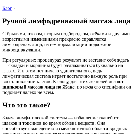
Блог
›
Ручной лимфодренажный массаж лица
С брылями, птозом, вторым подбородком, отёками и другими
возрастными изменениями прекрасно справляется
лимфодренаж лица, путём нормализации подкожной
микроциркуляции.
При регулярных процедурах результат не заставит себя ждать
— складки и морщины будут разглаживаться буквально на
глазах. И в этом нет ничего удивительного, ведь
лимфатическая система играет достаточно важную роль при
восстановлении клеток. К слову, для этих же целей делают
щипковый массаж лица по Жаке
, но из-за его специфики он
подойдёт далеко не всем.
Что это такое?
Задача лимфатической системы — избавление тканей от
шлаков и токсинов во время обмена веществ. Она
способствует выведению из межклеточной области вредных
для эпидермиса и организма элементов жизнедеятельности