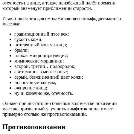
отечность на лице, а также неизбежный налёт времени,
который знаменует приближении старости.
Итак, показания для омолаживающего лимфодренажного
массажа:
гравитационный птоз век;
сухость кожи;
потерянный контур лица;
брыли;
плохая микроциркуляция;
мимические морщинки;
второй, третий…подбородок;
авитаминоз в межсезонье;
серый, безжизненный цвет кожи;
носогубные заломы;
ожирение лица;
ну и, конечно же, отечность.
Однако при достаточно большом количестве показаний
массаж, призванный улучшить лимфоток лица, имеет
примерно столько же противопоказаний.
Противопоказания