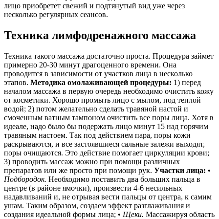
лицо приобретет свежий и подтянутый вид уже через
несколько регулярных сеансов.
Техника лимфодренажного массажа
Техника такого массажа достаточно проста. Процедура займет
примерно 20-30 минут драгоценного времени. Она
проводится в зависимости от участков лица в несколько
этапов.
Методика омолаживающей процедуры:
1) перед
началом массажа в первую очередь необходимо очистить кожу
от косметики. Хорошо промыть лицо с мылом, под теплой
водой; 2) потом желательно сделать травяной настой и
смоченным ватным тампоном очистить все поры лица. Хотя в
идеале, надо было бы подержать лицо минут 15 над горячим
травяным настоем. Так под действием пара, поры кожи
раскрываются, и все застоявшиеся сальные залежи выходят,
поры очищаются. Это действие помогает циркуляции крови;
3) проводить массаж можно при помощи различных
препаратов или же просто при помощи рук.
Участки лица:
•
Подбородок.
Необходимо поставить два больших пальца в
центре (в районе ямочки), произвести 4-6 несильных
надавливаний и, не отрывая вести пальцы от центра, к самим
ушам. Таким образом, создаем эффект разглаживания и
создания идеальной формы лица; •
Щеки.
Массажируя область