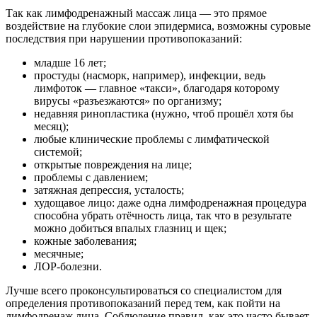
Так как лимфодренажный массаж лица — это прямое
воздействие на глубокие слои эпидермиса, возможны суровые
последствия при нарушении противопоказаний:
младше 16 лет;
простуды (насморк, например), инфекции, ведь
лимфоток — главное «такси», благодаря которому
вирусы «разъезжаются» по организму;
недавняя ринопластика (нужно, чтоб прошёл хотя бы
месяц);
любые клинические проблемы с лимфатической
системой;
открытые повреждения на лице;
проблемы с давлением;
затяжная депрессия, усталость;
худощавое лицо: даже одна лимфодренажная процедура
способна убрать отёчность лица, так что в результате
можно добиться впалых глазниц и щек;
кожные заболевания;
месячные;
ЛОР-болезни.
Лучше всего проконсультироваться со специалистом для
определения противопоказаний перед тем, как пойти на
лимфодренаж лица. Соблюдение правил, как это часто бывает,