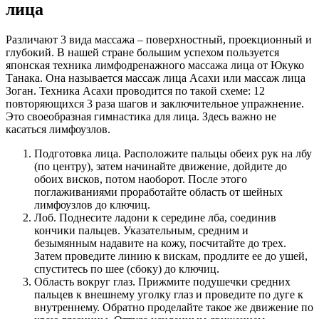
лица
Различают 3 вида массажа – поверхностный, проекционный и
глубокий. В нашей стране большим успехом пользуется
японская техника лимфодренажного массажа лица от Юкуко
Танака. Она называется массаж лица Асахи или массаж лица
Зоган. Техника Асахи проводится по такой схеме: 12
повторяющихся 3 раза шагов и заключительное упражнение.
Это своеобразная гимнастика для лица. Здесь важно не
касаться лимфоузлов.
Подготовка лица. Расположите пальцы обеих рук на лбу
(по центру), затем начинайте движение, дойдите до
обоих висков, потом наоборот. После этого
поглаживаниями проработайте область от шейных
лимфоузлов до ключиц.
Лоб. Поднесите ладони к середине лба, соединив
кончики пальцев. Указательным, средним и
безымянным надавите на кожу, посчитайте до трех.
Затем проведите линию к вискам, продлите ее до ушей,
спуститесь по шее (сбоку) до ключиц.
Область вокруг глаз. Прижмите подушечки средних
пальцев к внешнему уголку глаз и проведите по дуге к
внутреннему. Обратно проделайте такое же движение по