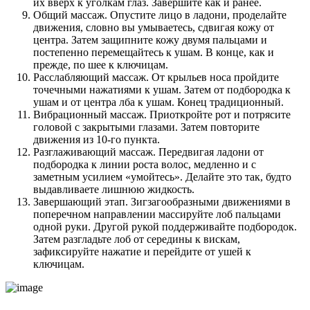
их вверх к уголкам глаз. Завершите как и ранее.
Общий массаж. Опустите лицо в ладони, проделайте
движения, словно вы умываетесь, сдвигая кожу от
центра. Затем защипните кожу двумя пальцами и
постепенно перемещайтесь к ушам. В конце, как и
прежде, по шее к ключицам.
Расслабляющий массаж. От крыльев носа пройдите
точечными нажатиями к ушам. Затем от подбородка к
ушам и от центра лба к ушам. Конец традиционный.
Вибрационный массаж. Приоткройте рот и потрясите
головой с закрытыми глазами. Затем повторите
движения из 10-го пункта.
Разглаживающий массаж. Передвигая ладони от
подбородка к линии роста волос, медленно и с
заметным усилием «умойтесь». Делайте это так, будто
выдавливаете лишнюю жидкость.
Завершающий этап. Зигзагообразными движениями в
поперечном направлении массируйте лоб пальцами
одной руки. Другой рукой поддерживайте подбородок.
Затем разгладьте лоб от середины к вискам,
зафиксируйте нажатие и перейдите от ушей к
ключицам.