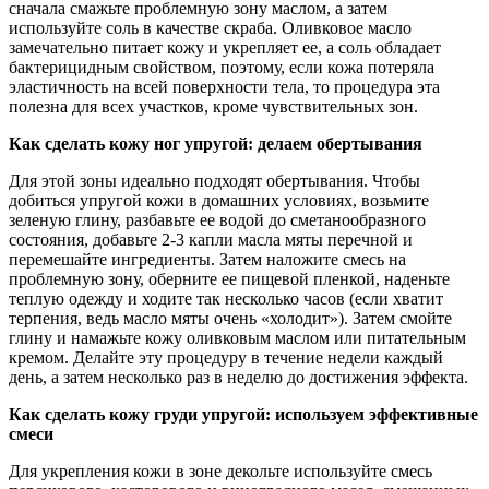
сначала смажьте проблемную зону маслом, а затем
используйте соль в качестве скраба. Оливковое масло
замечательно питает кожу и укрепляет ее, а соль обладает
бактерицидным свойством, поэтому, если кожа потеряла
эластичность на всей поверхности тела, то процедура эта
полезна для всех участков, кроме чувствительных зон.
Как сделать кожу ног упругой: делаем обертывания
Для этой зоны идеально подходят обертывания. Чтобы
добиться упругой кожи в домашних условиях, возьмите
зеленую глину, разбавьте ее водой до сметанообразного
состояния, добавьте 2-3 капли масла мяты перечной и
перемешайте ингредиенты. Затем наложите смесь на
проблемную зону, оберните ее пищевой пленкой, наденьте
теплую одежду и ходите так несколько часов (если хватит
терпения, ведь масло мяты очень «холодит»). Затем смойте
глину и намажьте кожу оливковым маслом или питательным
кремом. Делайте эту процедуру в течение недели каждый
день, а затем несколько раз в неделю до достижения эффекта.
Как сделать кожу груди упругой: используем эффективные
смеси
Для укрепления кожи в зоне декольте используйте смесь