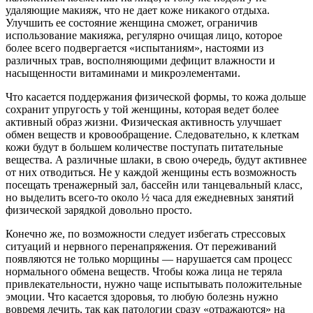
удаляющие макияж, что не дает коже никакого отдыха.
Улучшить ее состояние женщина сможет, ограничив
использование макияжа, регулярно очищая лицо, которое
более всего подвергается «испытаниям», настоями из
различных трав, восполняющими дефицит влажности и
насыщенности витаминами и микроэлементами.
Что касается поддержания физической формы, то кожа дольше
сохранит упругость у той женщины, которая ведет более
активный образ жизни. Физическая активность улучшает
обмен веществ и кровообращение. Следовательно, к клеткам
кожи будут в большем количестве поступать питательные
вещества. А различные шлаки, в свою очередь, будут активнее
от них отводиться. Не у каждой женщины есть возможность
посещать тренажерный зал, бассейн или танцевальный класс,
но выделить всего-то около ½ часа для ежедневных занятий
физической зарядкой довольно просто.
Конечно же, по возможности следует избегать стрессовых
ситуаций и нервного перенапряжения. От переживаний
появляются не только морщины — нарушается сам процесс
нормального обмена веществ. Чтобы кожа лица не теряла
привлекательности, нужно чаще испытывать положительные
эмоции. Что касается здоровья, то любую болезнь нужно
вовремя лечить, так как патологии сразу «отражаются» на