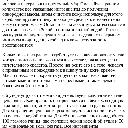
молоко и натуральный цветочный мёд. Смешайте в равном
количестве все указанные ингредиенты до получения
однородной массы, затем очистите кожу, используя для этого
скраб или другое отшелушивающее средство, и нанесите на
кожу готовую маску. Оставьте её на 20 минут, а затем смойте в
два этапа, сначала тёплой, а потом холодной водой. Такую
маску рекомендуется делать три раза в неделю, с перерывом
минимум в один день, чтобы дать коже возможность
восстановиться.
Кроме того, прекрасно воздействует на кожу оливковое масло,
которое можно использоваться в качестве увлажняющего и
питательного средства. Просто наносите его на тело, чередуя
с привычным и подходящим к вашему типу кожи кремом.
Масло позволяет сохранить упругость кожи, насыщает её
витаминами и питательными веществами, а также делает
более мягкой и нежной.
Об утере упругости кожи свидетельствует появление на теле
целлюлита. Как правило, он проявляется на бёдрах, ягодицах
и животе, однако, может встречаться также на руках и ногах.
Для устранения целлюлита рекомендуется использовать маску
на основе голубой глины. Для её приготовления понадобится
100 граммов глины, две столовые ложки кофейной гущи и 50
мл минеральной воды без газа. Все ингредиенты