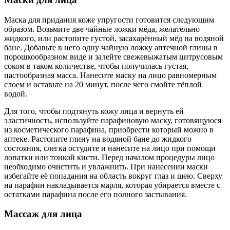
Маска для придания коже упругости готовится следующим
образом. Возьмите две чайные ложки мёда, желательно
жидкого, или растопите густой, засахарённый мёд на водяной
бане. Добавьте в него одну чайную ложку аптечной глины в
порошкообразном виде и залейте свежевыжатым цитрусовым
соком в таком количестве, чтобы получилась густая,
пастообразная масса. Нанесите маску на лицо равномерным
слоем и оставьте на 20 минут, после чего смойте тёплой
водой.
Для того, чтобы подтянуть кожу лица и вернуть ей
эластичность, используйте парафиновую маску, готовящуюся
из косметического парафина, приобрести который можно в
аптеке. Растопите глину на водяной бане до жидкого
состояния, слегка остудите и нанесите на лицо при помощи
лопатки или тонкой кисти. Перед началом процедуры лицо
необходимо очистить и увлажнить. При нанесении маски
избегайте её попадания на область вокруг глаз и шею. Сверху
на парафин накладывается марля, которая убирается вместе с
остатками парафина после его полного застывания.
Массаж для лица