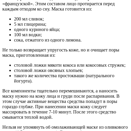
«французской». Этим составом лицо протирается перед
каждым отходом ко сну. Маска готовится из:
200 мл сливок;
5 мл глицерина;
одного куриного яйца;
100 мл водки;
сока, отжатого из одного лимона.
Не только возвращает упругость коже, но и очищает поры
маска, приготовленная из:
столовой ложки мякоти кокоса или кокосовых стружек;
столовой ложки овсяных хлопьев;
такого же количества простокваши (натурального
йогурта).
Все компоненты тщательно перемешиваются, а наносить
маску нужно на кожу лица и груди после распаривания. В
этом случае активные вещества средства попадут в поры
гораздо глубже. При нанесении маски кожу следует
массировать в течение 7-10 минут. После этого средство
смывается теплой водой.
Нельзя не упомянуть об омолаживающей маске из оливкового