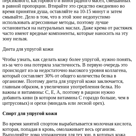
персикового, касторового и виноградного масел, смешанных
в равной пропорции. Втирайте это средство ежедневно во
время принятия душа, оставляйте на 10-15 минут и затем
смывайте. Дело в том, что в этой зоне недопустимо
использовать агрессивные методы, поэтому лучше
остановиться на натуральных маслах. Даже крема от растяжек
часто имеют вредные компоненты, которые наносить на эту
зону нельзя.
Диета для упругой кожи
Чтобы узнать, как сделать кожу более упругой, нужно понять,
из-за чего она потеряла эластичность. В первую очередь это
происходит из-за недостаточно высокого уровня коллагена,
который составляет 30% от общего количества белка в
организме. Поэтому диета для упругой кожи заключается,
главным образом, в увеличении употребления белка. Но
важны и витамины: С, Е, А, поэтому в рацион нужно
добавить киви (в котором витамина С гораздо больше, чем в
цитрусовых) и орехи (миндаль или лесной орех).
Спорт для упругой кожи
Во время занятий спортом вырабатывается молочная кислота,
которая, попадая в кровь, омолаживает весь организм.
Выполняйте дома упражнения для тех зон, в которых кожа