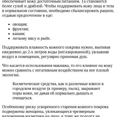
обеспечивает кожу достаточным питанием. Та становится
более сухой и дряблой. Чтобы поддерживать кожу лица и тела
в нормальном состоянии, необходимо сбалансировать рацион,
отдавая предпочтение в еде:
овощам;
фруктам;
кашам;
легкому мясу и рыбе.
Поддерживать влажность кожного покрова нужно, выпивая
ежедневно до 2-х литров воды (негазированной), увлажняя
воздух в помещении, регулярно принимая душ.
Что касается использования макияжа, то его влияние на кожу
можно сравнить с негативным воздействием на нее плохой
экологии.
Косметические средства, как и различные взвеси в
городском воздухе (к примеру, пыль), закрывают
поры кожи, не давая ей нормально дышать и
очищаться.
Особенному риску ускоренного старения кожного покрова
подвержены женщины, увлекающиеся чрезмерным
наложением косметики на лицо, к тому же подолгу не