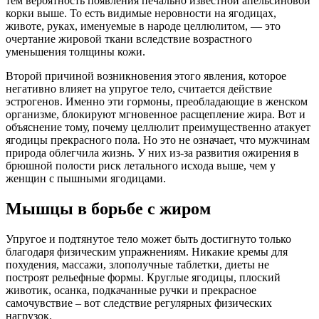
тем вероятность появления печально известной апельсиновой
корки выше. То есть видимые неровности на ягодицах,
животе, руках, именуемые в народе целлюлитом, — это
очертание жировой ткани вследствие возрастного
уменьшения толщины кожи.
Второй причиной возникновения этого явления, которое
негативно влияет на упругое тело, считается действие
эстрогенов. Именно эти гормоны, преобладающие в женском
организме, блокируют мгновенное расщепление жира. Вот и
объяснение тому, почему целлюлит преимущественно атакует
ягодицы прекрасного пола. Но это не означает, что мужчинам
природа облегчила жизнь. У них из-за развития ожирения в
брюшной полости риск летального исхода выше, чем у
женщин с пышными ягодицами.
Мышцы в борьбе с жиром
Упругое и подтянутое тело может быть достигнуто только
благодаря физическим упражнениям. Никакие кремы для
похудения, массажи, злополучные таблетки, диеты не
построят рельефные формы. Круглые ягодицы, плоский
животик, осанка, подкачанные ручки и прекрасное
самочувствие – вот следствие регулярных физических
нагрузок.