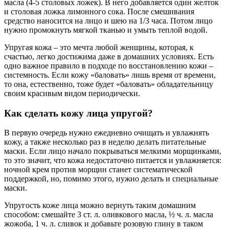
масла (4-5 столовых ложек). В него добавляется один желток
и столовая ложка лимонного сока. После смешивания
средство наносится на лицо и шею на 1/3 часа. Потом лицо
нужно промокнуть мягкой тканью и умыть теплой водой.
Упругая кожа – это мечта любой женщины, которая, к
счастью, легко достижима даже в домашних условиях. Есть
одно важное правило в подходе по восстановлению кожи –
системность. Если кожу «баловать» лишь время от времени,
то она, естественно, тоже будет «баловать» обладательницу
своим красивым видом периодически.
Как сделать кожу лица упругой?
В первую очередь нужно ежедневно очищать и увлажнять
кожу, а также несколько раз в неделю делать питательные
маски. Если лицо начало покрываться мелкими морщинками,
то это значит, что кожа недостаточно питается и увлажняется:
ночной крем против морщин станет систематической
поддержкой, но, помимо этого, нужно делать и специальные
маски.
Упругость коже лица можно вернуть таким домашним
способом: смешайте 3 ст. л. оливкового масла, ½ ч. л. масла
жожоба, 1 ч. л. сливок и добавьте розовую глину в таком