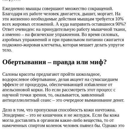
Ежедневно мышцы совершают множество сокращений.
Благодаря их работе человек двигается, дышит, моргает. На
эти жизненно необходимые действия мышцам требуется 10%
всех жировых отложений. А куда направить оставшиеся 90%?
Ответ очевиден: на принудительную работу мышечной ткани,
а именно – на физические упражнения. Во время силовых,
аэробных упражнений и при правильном питании сжигается
подкожно-жировая клетчатка, которая мешает делать упругое
тело.
Обертывания – правда или миф?
Салоны красоты предлагают пройти шоколадное,
водорослевое обертывание, делая акцент на сумасшедшем
эффекте от процедуры, обеспечивающей избавление от
апельсиновой корки. Но если рассмотреть этот процесс с
научной точки зрения, то, оказывается, заявленный
антицеллюлитный сеанс – это очередное выманивание денег.
Дело в том, что пропускная способность кожи ничтожна.
Эпидермис – это не кишечник и не желудок. Если бы кожа
могла доставлять в организм какие-либо вещества, то от
намоченных спиртом коленок человек пьянел бы. Однако это