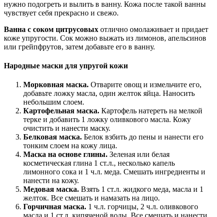
нужно подогреть и вылить в ванну. Кожа после такой ванны
чувствует себя прекрасно и свежо.
Ванна с соком цитрусовых
отлично омолаживает и придает
коже упругости. Сок можно выжать из лимонов, апельсинов
или грейпфрутов, затем добавьте его в ванну.
Народные маски для упругой кожи
Морковная маска.
Отварите овощ и измельчите его,
добавьте ложку масла, один желток яйца. Наносить
небольшим слоем.
Картофельная маска.
Картофель натереть на мелкой
терке и добавить 1 ложку оливкового масла. Кожу
очистить и нанести маску.
Белковая маска.
Белок взбить до пены и нанести его
тонким слоем на кожу лица.
Маска на основе глины.
Зеленая или белая
косметическая глина 1 ст.л., несколько капель
лимонного сока и 1 ч.л. меда. Смешать ингредиенты и
нанести на кожу.
Медовая маска.
Взять 1 ст.л. жидкого меда, масла и 1
желток. Все смешать и намазать на лицо.
Горчичная маска.
1 ч.л. горчицы, 2 ч.л. оливкового
масла и 1 ст.л. кипяченой воды. Все смешать и нанести