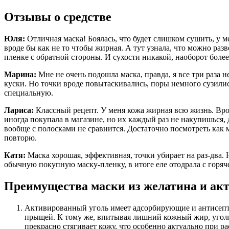
Отзывы о средстве
Юля:
Отличная маска! Боялась, что будет слишком сушить, у м
вроде бы как не то чтобы жирная. А тут узнала, что можно раз
пленке с обратной стороны. И сухости никакой, наоборот боле
Марина:
Мне не очень подошла маска, правда, я все три раза 
куски. Но точки вроде повытаскивались, поры немного сузилис
специальную.
Лариса:
Классный рецепт. У меня кожа жирная всю жизнь. Врод
иногда покупала в магазине, но их каждый раз не накупишься, д
вообще с полосками не сравнится. Достаточно посмотреть как мн
повторю.
Катя:
Маска хорошая, эффективная, точки убирает на раз-два. Н
обычную покупную маску-пленку, в итоге еле отодрала с горяч
Преимущества маски из желатина и акт
Активированный уголь имеет адсорбирующие и антисептич
прыщей. К тому же, впитывая лишний кожный жир, уголь
прекрасно стягивает кожу, что особенно актуально при 