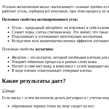
Угольно-желатиновая маска «вытаскивает» сальные пробки из п
работает уголь, сорбируя всё ненужное, при этом процессу не 
Полезные свойства активированного угля:
Уголь – природный абсорбент, он втягивает в себя из кожи
Сужает поры, слегка стягивая кожу. Это значит, что так
Подсушивает и успокаивает вялотекущие воспаления.
Вследствие всех вышеперечисленных эффектов улучшаетс
Полезные свойства
желатина:
Желатин – это коллаген, который необходим клеткам для
Ускоряет обменные процессы в разных слоях кожи.
Питает и смягчает кожу, в комплексе с углем защищает к
В виде пленки отшелушивает отмершие клетки.
Какие результаты дает?
Если маску с углем желатином делать регулярно и с учетом ин
образование черных точек на лице сходит на нет;