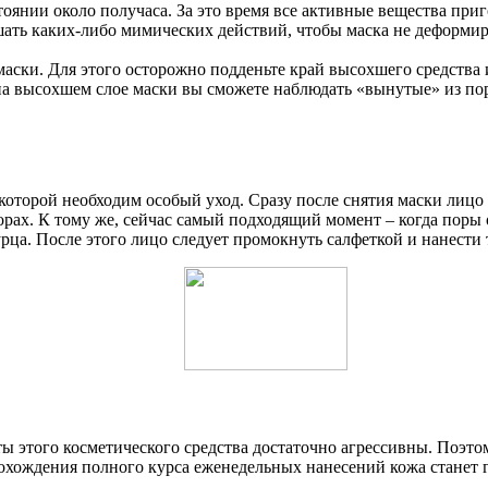
оянии около получаса. За это время все активные вещества пр
ершать каких-либо мимических действий, чтобы маска не деформ
аски. Для этого осторожно подденьте край высохшего средства и
 на высохшем слое маски вы сможете наблюдать «вынутые» из по
 которой необходим особый уход. Сразу после снятия маски лицо
рах. К тому же, сейчас самый подходящий момент – когда поры
рца. После этого лицо следует промокнуть салфеткой и нанести 
ы этого косметического средства достаточно агрессивны. Поэтом
охождения полного курса еженедельных нанесений кожа станет г