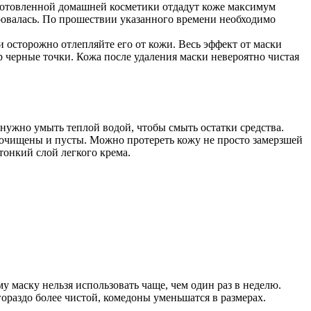
иготовленной домашней косметики отдадут коже максимум
ировалась. По прошествии указанного времени необходимо
 осторожно отлепляйте его от кожи. Весь эффект от маски
р черные точки. Кожа после удаления маски невероятно чистая
 нужно умыть теплой водой, чтобы смыть остатки средства.
 очищены и пусты. Можно протереть кожу не просто замерзшей
тонкий слой легкого крема.
у маску нельзя использовать чаще, чем один раз в неделю.
ораздо более чистой, комедоны уменьшатся в размерах.