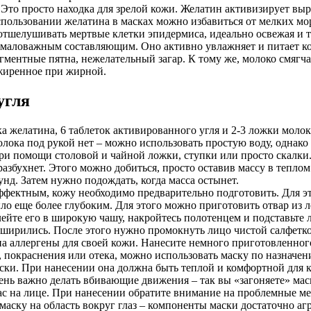
то просто находка для зрелой кожи. Желатин активизирует выра
использовании желатина в масках можно избавиться от мелких мо
 отшелушивать мертвые клетки эпидермиса, идеально освежая и 
немаловажным составляющим. Оно активно увлажняет и питает ко
ментные пятна, нежелательный загар. К тому же, молоко смягча
зжиренное при жирной.
угля
 желатина, 6 таблеток активированного угля и 2-3 ложки молока
лока под рукой нет – можно использовать простую воду, однако
и помощи столовой и чайной ложки, ступки или просто скалки.
азбухнет. Этого можно добиться, просто оставив массу в теплом
нд. Затем нужно подождать, когда масса остынет.
ффектным, кожу необходимо предварительно подготовить. Для это
о еще более глубоким. Для этого можно приготовить отвар из л
елейте его в широкую чашу, накройтесь полотенцем и подставьт
сширились. После этого нужно промокнуть лицо чистой салфетко
на аллергены для своей кожи. Нанесите немного приготовленного
а, покраснения или отека, можно использовать маску по назначен
ки. При нанесении она должна быть теплой и комфортной для к
чень важно делать вбивающие движения – так вы «загоняете» мас
 вас на лице. При нанесении обратите внимание на проблемные м
ь маску на область вокруг глаз – компоненты маски достаточно а