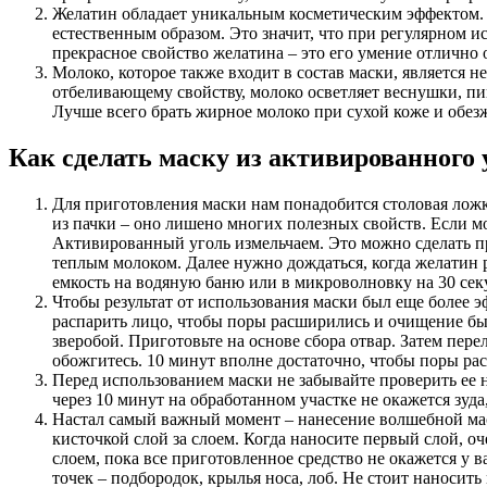
Желатин обладает уникальным косметическим эффектом. Э
естественным образом. Это значит, что при регулярном 
прекрасное свойство желатина – это его умение отлично
Молоко, которое также входит в состав маски, является 
отбеливающему свойству, молоко осветляет веснушки, пиг
Лучше всего брать жирное молоко при сухой коже и обе
Как сделать маску из активированного 
Для приготовления маски нам понадобится столовая ложка
из пачки – оно лишено многих полезных свойств. Если мо
Активированный уголь измельчаем. Это можно сделать пр
теплым молоком. Далее нужно дождаться, когда желатин р
емкость на водяную баню или в микроволновку на 30 секу
Чтобы результат от использования маски был еще более э
распарить лицо, чтобы поры расширились и очищение был
зверобой. Приготовьте на основе сбора отвар. Затем пер
обожгитесь. 10 минут вполне достаточно, чтобы поры ра
Перед использованием маски не забывайте проверить ее 
через 10 минут на обработанном участке не окажется зуд
Настал самый важный момент – нанесение волшебной мас
кисточкой слой за слоем. Когда наносите первый слой, о
слоем, пока все приготовленное средство не окажется у
точек – подбородок, крылья носа, лоб. Не стоит наносит