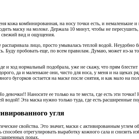
еня кожа комбинированная, на носу точки есть, и немаленькие и 
водить маску на молоке. Держала 10 минут, чтобы не пересушить
е свежий вид и ощущения.
не распаривала лицо, просто умывалась теплой водой. Неудобно 
ь. Буду пробовать еще, по всем правилам. Думаю, может из-за 
е и ход нормальный подобрала, уже не скажу, что прям блестит 
орого, да и маленькие они, чисто для носа, у меня и на щеках р
ого бугорков остается на маске после снятия, и как мало на пол
о девочки!! Наносите ее только на те места, где есть эти точки!
ей водой! Эта маска нужно только туда, где есть расширенные п
ивированного угля
еские свойства. Это значит, маски с активированным углем обе
 способен отрегулировать выработку кожного сала и снизить 
расширенных порах.