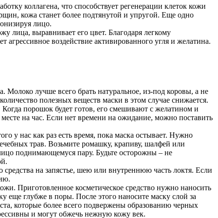
ботку коллагена, что способствует регенерации клеток кожи
рщин, кожа станет более подтянутой и упругой. Еще одно
тонизируя лицо.
жу лица, выравнивает его цвет. Благодаря легкому
ет агрессивное воздействие активированного угля и желатина.
. Молоко лучше всего брать натуральное, из-под коровы, а не
 количество полезных веществ маски в этом случае снижается.
 Когда порошок будет готов, его смешивают с желатином и
 месте на час. Если нет времени на ожидание, можно поставить
го у нас как раз есть время, пока маска остывает. Нужно
ечебных трав. Возьмите ромашку, крапиву, шалфей или
е лицо поднимающемуся пару. Будьте осторожны – не
й.
 средства на запястье, шею или внутреннюю часть локтя. Если
ию.
ожи. Приготовленное косметическое средство нужно наносить
ку еще глубже в поры. После этого наносите маску слой за
еста, которые более всего подвержены образованию черных
грессивны и могут обжечь нежную кожу век.