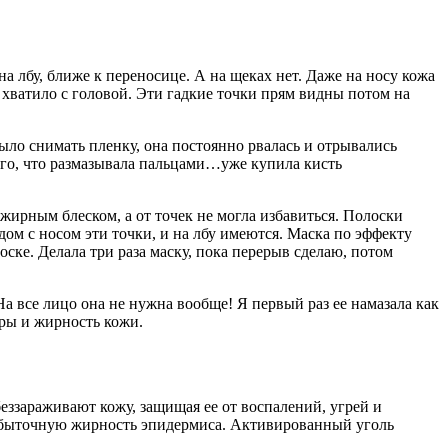
на лбу, ближе к переносице. А на щеках нет. Даже на носу кожа
, хватило с головой. Эти гадкие точки прям видны потом на
было снимать пленку, она постоянно рвалась и отрывались
того, что размазывала пальцами…уже купила кисть
жирным блеском, а от точек не могла избавиться. Полоски
ядом с носом эти точки, и на лбу имеются. Маска по эффекту
оске. Делала три раза маску, пока перерыв сделаю, потом
 На все лицо она не нужна вообще! Я первый раз ее намазала как
оры и жирность кожи.
ззараживают кожу, защищая ее от воспалений, угрей и
избыточную жирность эпидермиса. Активированный уголь