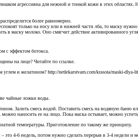
 слишком агрессивна для нежной и тонкой кожи в этих областях. Н
 распределится более равномерно.
спокоят только на носу или в нижней части лба, то маску нужно 
ить в маску молоко. Оно смягчит действие активированного угл
ом с эффектом ботокса.
щины на лице? Читайте по ссылке.
лем и желатином? http://netlekarstvam.com/krasota/maski-dlya-lits
две чайные ложки воды.
тином. Залить смесь водой. Поставить смесь на водяную баню ил
 можно наносить ее на лицо. Пока маска остывает, можно успеть
натной температуры. Приготовление по такому же принципу.
– это 4-6 недель, потом нужно сделать перерыв в 3-4 недели и 