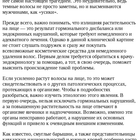
нее самой настоящей трагедией. Это неудивительно, ведь
темные волосы не просто заметны, но и высмеиваются
мужчинами, как «усики».
Прежде всего, важно понимать, что излишняя растительность
на лице — это результат гормонального дисбаланса или
эндокринных нарушений, которые требуют немедленного и
адекватного лечения. Однако в данной клинической картине
не стоит слушать подружек и сразу же покупать
всевозможные косметические средства для немедленного
удаления волос. Первым делом требуется обратиться к врачу-
эндокринологу за помощью, а тот, в свою очередь, поможет
выяснить происхождение такой проблемы.
Если усиленно растут волосы на лице, то это может
свидетельствовать и о других патологических процессах,
протекающих в организме. Чтобы в подробностях
разобраться, важно изучить этиологию этого явления. В
первую очередь, нельзя исключать гормональных нарушений,
а за повышенную растительность на лице отвечают в
организме яичники и надпочечники. Возможно, именно эти
органы неисправно работают, а нарушение их основных
функций и привело к очевидным внешним изменениям.
Как известно, смуглые барышни, а также представительницы
кавказских национальностей и южных кровей особенно часто