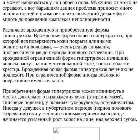
и может наблюдаться у лиц обоего пола. Мужчины от этого не
страдают, а вот барышням данная проблема приносит много
неприятностей и вызывает психологический дискомфорт
вплоть до появления комплекса неполноценности.
Различают врожденную и приобретенную формы
гипертрихоза. Врожденная форма общего гипертрихоза, при
которой вся поверхность кожи покрыта длинными
волнистыми волосами, — очень редкая аномалия,
прогрессирующая до периода полового созревания. При
врожденной ограниченной форме гипертрихоза излишние
волосы растут на пигментированной коже, часто в области
крестца. Врожденная общая форма гипертрихоза лечению не
подлежит. При ограниченной форме иногда возможно
оперативное вмешательство.
Приобретенная форма гипертрихоза может возникнуть в
местах длительного раздражения кожи (втирание мазей,
гипсовые повязки), у больных туберкулезом, остеомиелитом.
Иногда у девушек в пубертатном периоде (период полового
созревания) или у женщин в климактерическом периоде
начинается усиленный рост волос на лице, над верхней губой.