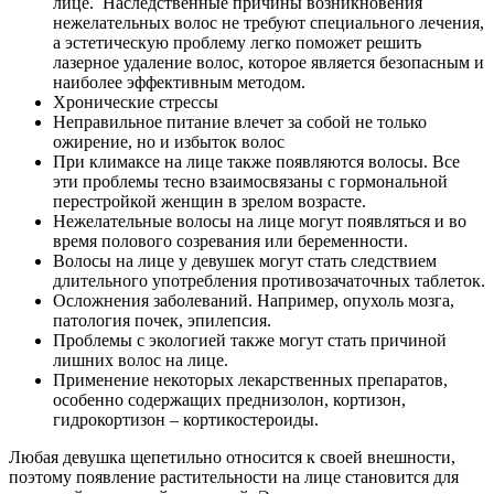
лице. Наследственные причины возникновения
нежелательных волос не требуют специального лечения,
а эстетическую проблему легко поможет решить
лазерное удаление волос, которое является безопасным и
наиболее эффективным методом.
Хронические стрессы
Неправильное питание влечет за собой не только
ожирение, но и избыток волос
При климаксе на лице также появляются волосы. Все
эти проблемы тесно взаимосвязаны с гормональной
перестройкой женщин в зрелом возрасте.
Нежелательные волосы на лице могут появляться и во
время полового созревания или беременности.
Волосы на лице у девушек могут стать следствием
длительного употребления противозачаточных таблеток.
Осложнения заболеваний. Например, опухоль мозга,
патология почек, эпилепсия.
Проблемы с экологией также могут стать причиной
лишних волос на лице.
Применение некоторых лекарственных препаратов,
особенно содержащих преднизолон, кортизон,
гидрокортизон – кортикостероиды.
Любая девушка щепетильно относится к своей внешности,
поэтому появление растительности на лице становится для