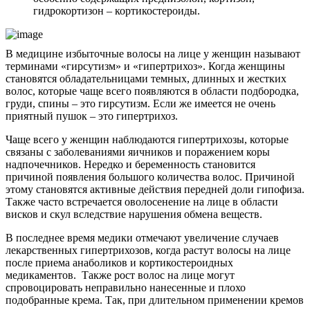
гидрокортизон – кортикостероиды.
В медицине избыточные волосы на лице у женщин называют
терминами «гирсутизм» и «гипертрихоз». Когда женщины
становятся обладательницами темных, длинных и жестких
волос, которые чаще всего появляются в области подбородка,
груди, спины – это гирсутизм. Если же имеется не очень
приятный пушок – это гипертрихоз.
Чаще всего у женщин наблюдаются гипертрихозы, которые
связаны с заболеваниями яичников и поражением коры
надпочечников. Нередко и беременность становится
причиной появления большого количества волос. Причиной
этому становятся активные действия передней доли гипофиза.
Также часто встречается оволосенение на лице в области
висков и скул вследствие нарушения обмена веществ.
В последнее время медики отмечают увеличение случаев
лекарственных гипертрихозов, когда растут волосы на лице
после приема анаболиков и кортикостероидных
медикаментов. Также рост волос на лице могут
спровоцировать неправильно нанесенные и плохо
подобранные крема. Так, при длительном применении кремов