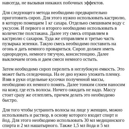
навсегда, не вызывая никаких побочных эффектов.
Для следующего метода необходимо предварительно
приготовить сироп. Для этого нужно использовать кастрюлю,
в которую помещаем 1 кг сахара. Отдельно смешиваем воду с
уксусом. И первого и второго необходимо использовать в
количестве полстакана. Далее эту смесь отправляем в
кастрюлю с сахаром. Туда же отправляем и третью часть
пузырька зеленки. Такую смесь необходимо поставить на
огонь и дать немного провариться. Сироп должен иметь
однородную, немного тягучую, консистенцию. Далее
выключаем огонь и даем смеси немного остыть.
Затем необходимо сироп перелить в неглубокую емкость. Это
может быть селедочница. На ее дно нужно уложить пленку.
Взяв в руки отдельные кусочки полученной массы,
необходимо их немного помять. Далее тонким слоем наносим
на кожу, где есть волосы. Ничего ожидать не надо. Массу
стоит сразу же отлеплять, причем делать это необходимо
быстро.
Для того чтобы устранить волосы на лице у женщин, можно
использовать и раствор, в основу которого входит спирт и
йод. Для этого необходимо использовать 30 мл медицинского
спирта и 2 мл нашатырного. Также 1,5 мл йода и 5 мл