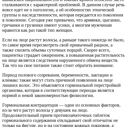
сталкиваются с характерной проблемой. В данном случае речь
вовсе идет не о патологии, а об особенностях этнической
группы и наследственности, которая передается из поколения
в поколение. Сегодня уже привычно, что армянки, цыганки,
гречанки и грузинки имеют усики, а многим мужчинам
нравится как раз такой тип женщин.
Если на лице растут волосы, а раньше такого никогда не было,
то самое время пересмотреть свой привычный рацион, а
также снизить объемы суточных порций. Скорее всего,
пациентка страдает ожирением, а повышенная растительность
на лице является следствием нарушенного обмена веществ.
Так что на свое питание также стоит обратить внимание.
Период полового созревания, беременности, лактации и
климакс также могут стать причиной появления на лице
лишних волос. Это объясняется гормональной перестройкой
организма, которая в соответствующие периоды является
нормой и некой закономерностью физиологии.
Гормональная контрацепция — один из основных факторов,
из-за чего растут волосы у девушек на лице.
Продолжительный прием противозачаточных таблеток
гормонального содержания откладывает свой отпечаток не
только на фигуре, но и на состоянии кожных покровов, а