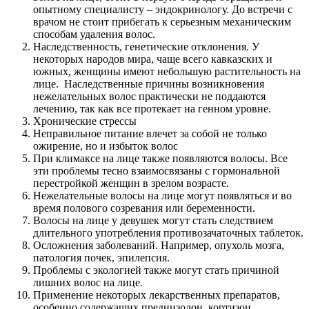
опытному специалисту – эндокринологу. До встречи с
врачом не стоит прибегать к серьезным механическим
способам удаления волос.
Наследственность, генетические отклонения. У
некоторых народов мира, чаще всего кавказских и
южных, женщины имеют небольшую растительность на
лице. Наследственные причины возникновения
нежелательных волос практически не поддаются
лечению, так как все протекает на генном уровне.
Хронические стрессы
Неправильное питание влечет за собой не только
ожирение, но и избыток волос
При климаксе на лице также появляются волосы. Все
эти проблемы тесно взаимосвязаны с гормональной
перестройкой женщин в зрелом возрасте.
Нежелательные волосы на лице могут появляться и во
время полового созревания или беременности.
Волосы на лице у девушек могут стать следствием
длительного употребления противозачаточных таблеток.
Осложнения заболеваний. Например, опухоль мозга,
патология почек, эпилепсия.
Проблемы с экологией также могут стать причиной
лишних волос на лице.
Применение некоторых лекарственных препаратов,
особенно содержащих преднизолон, кортизон,