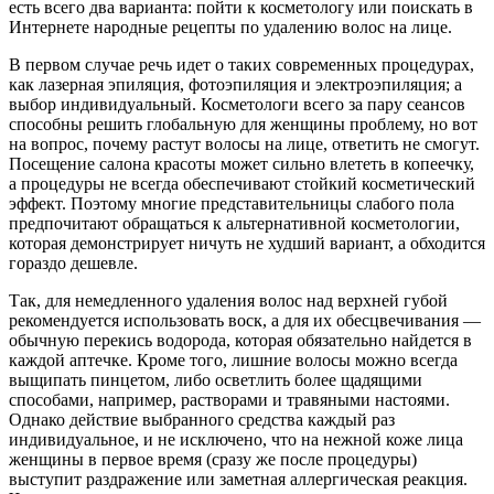
есть всего два варианта: пойти к косметологу или поискать в
Интернете народные рецепты по удалению волос на лице.
В первом случае речь идет о таких современных процедурах,
как лазерная эпиляция, фотоэпиляция и электроэпиляция; а
выбор индивидуальный. Косметологи всего за пару сеансов
способны решить глобальную для женщины проблему, но вот
на вопрос, почему растут волосы на лице, ответить не смогут.
Посещение салона красоты может сильно влететь в копеечку,
а процедуры не всегда обеспечивают стойкий косметический
эффект. Поэтому многие представительницы слабого пола
предпочитают обращаться к альтернативной косметологии,
которая демонстрирует ничуть не худший вариант, а обходится
гораздо дешевле.
Так, для немедленного удаления волос над верхней губой
рекомендуется использовать воск, а для их обесцвечивания —
обычную перекись водорода, которая обязательно найдется в
каждой аптечке. Кроме того, лишние волосы можно всегда
выщипать пинцетом, либо осветлить более щадящими
способами, например, растворами и травяными настоями.
Однако действие выбранного средства каждый раз
индивидуальное, и не исключено, что на нежной коже лица
женщины в первое время (сразу же после процедуры)
выступит раздражение или заметная аллергическая реакция.