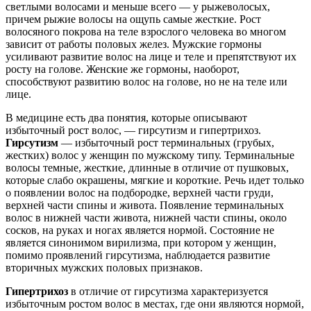
светлыми волосами и меньше всего — у рыжеволосых,
причем рыжие волосы на ощупь самые жесткие. Рост
волосяного покрова на теле взрослого человека во многом
зависит от работы половых желез. Мужские гормоны
усиливают развитие волос на лице и теле и препятствуют их
росту на голове. Женские же гормоны, наоборот,
способствуют развитию волос на голове, но не на теле или
лице.
В медицине есть два понятия, которые описывают
избыточный рост волос, — гирсутизм и гипертрихоз.
Гирсутизм
— избыточный рост терминальных (грубых,
жестких) волос у женщин по мужскому типу. Терминальные
волосы темные, жесткие, длинные в отличие от пушковых,
которые слабо окрашены, мягкие и короткие. Речь идет только
о появлении волос на подбородке, верхней части груди,
верхней части спины и живота. Появление терминальных
волос в нижней части живота, нижней части спины, около
сосков, на руках и ногах является нормой. Состояние не
является синонимом вирилизма, при котором у женщин,
помимо проявлений гирсутизма, наблюдается развитие
вторичных мужских половых признаков.
Гипертрихоз
в отличие от гирсутизма характеризуется
избыточным ростом волос в местах, где они являются нормой,