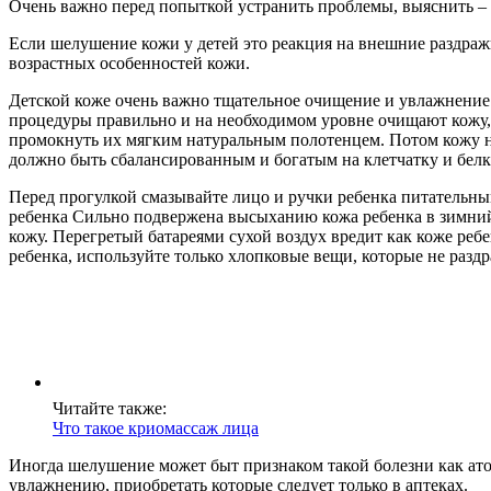
Очень важно перед попыткой устранить проблемы, выяснить – 
Если шелушение кожи у детей это реакция на внешние раздражи
возрастных особенностей кожи.
Детской коже очень важно тщательное очищение и увлажнение.
процедуры правильно и на необходимом уровне очищают кожу,
промокнуть их мягким натуральным полотенцем. Потом кожу н
должно быть сбалансированным и богатым на клетчатку и белк
Перед прогулкой смазывайте лицо и ручки ребенка питательны
ребенка Сильно подвержена высыханию кожа ребенка в зимний п
кожу. Перегретый батареями сухой воздух вредит как коже ребе
ребенка, используйте только хлопковые вещи, которые не разд
Читайте также:
Что такое криомассаж лица
Иногда шелушение может быт признаком такой болезни как атоп
увлажнению, приобретать которые следует только в аптеках.