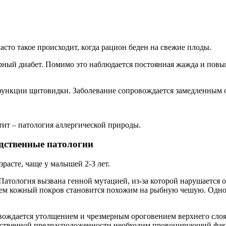
сто такое происходит, когда рацион беден на свежие плоды.
рный диабет. Помимо это наблюдается постоянная жажда и повы
нкции щитовидки. Заболевание сопровождается замедленным об
тит – патология аллергической природы.
дственные патологии
расте, чаще у малышей 2-3 лет.
атология вызвана генной мутацией, из-за которой нарушается ор
нем кожный покров становится похожим на рыбную чешую. Однов
овождается утолщением и чрезмерным ороговением верхнего слоя
едственной предрасположенности необходим провоцирующий факто