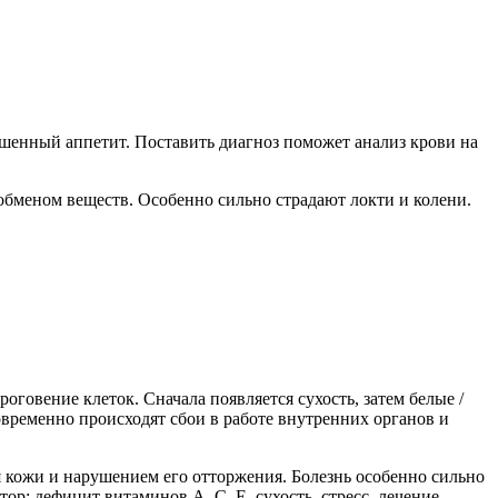
шенный аппетит. Поставить диагноз поможет анализ крови на
меном веществ. Особенно сильно страдают локти и колени.
оговение клеток. Сначала появляется сухость, затем белые /
ременно происходят сбои в работе внутренних органов и
 кожи и нарушением его отторжения. Болезнь особенно сильно
р: дефицит витаминов А, С, Е, сухость, стресс, лечение