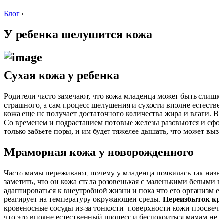
Блог
›
У ребенка шелушится кожа
Сухая кожа у ребенка
Родители часто замечают, что кожа младенца может быть слишк
страшного, а сам процесс шелушения и сухости вполне естеств
кожа еще не получает достаточного количества жира и влаги. В
Со временем и подрастанием потовые железы разовьются и сфо
только забьете поры, и им будет тяжелее дышать, что может вы
Мраморная кожа у новорожденного
Часто мамы переживают, почему у младенца появилась так назы
заметить, что он кожа стала розовенькая с маленькими белыми
адаптироваться к внеутробной жизни и пока что его организм е
реагирует на температуру окружающей среды.
Переизбыток кр
кровеносные сосуды из-за тонкости поверхности кожи просвеч
что это вполне естественный процесс и беспокоиться мамам не