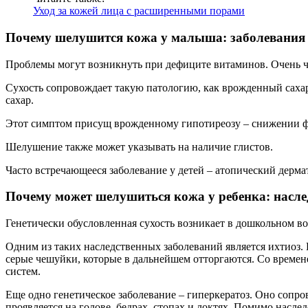
Уход за кожей лица с расширенными порами
Почему шелушится кожа у малыша: заболевания
Проблемы могут возникнуть при дефиците витаминов. Очень ча
Сухость сопровождает такую патологию, как врожденный саха
сахар.
Этот симптом присущ врожденному гипотиреозу – снижении фу
Шелушение также может указывать на наличие глистов.
Часто встречающееся заболевание у детей – атопический дерма
Почему может шелушиться кожа у ребенка: насле
Генетически обусловленная сухость возникает в дошкольном воз
Одним из таких наследственных заболеваний является ихтиоз. П
серые чешуйки, которые в дальнейшем отторгаются. Со време
систем.
Еще одно генетическое заболевание – гиперкератоз. Оно сопр
проявляется на голове, бедрах, стопах и локтях. Помимо насл