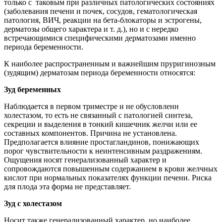
только с таковым при различных патологических состояниях
(заболевания печени и почек, сосудов, гематологическая
патология, ВИЧ, реакции на бета-блокаторы и эстрогены,
дерматозы общего характера и т. д.), но и с нередко
встречающимися специфическими дерматозами именно
периода беременности.
К наиболее распространенным и важнейшим пруригинозным
(зудящим) дерматозам периода беременности относятся:
Зуд беременных
Наблюдается в первом триместре и не обусловленн
холестазом, то есть не связанный с патологией синтеза,
секреции и выделения в тонкий кишечник желчи или ее
составных компонентов. Причина не установлена.
Предполагается влияние простагландинов, понижающих
порог чувствительности к неинтенсивным раздражениям.
Ощущения носят генерализованный характер и
сопровождаются повышенным содержанием в крови желчных
кислот при нормальных показателях функции печени. Риска
для плода эта форма не представляет.
Зуд с холестазом
Носит также генерализованный характер, но наиболее