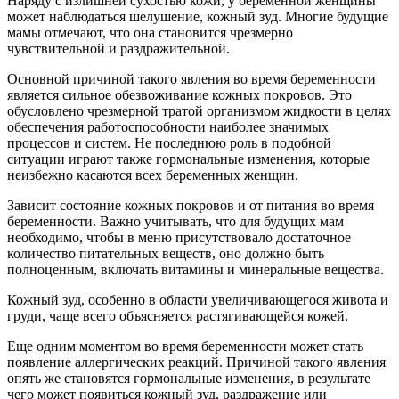
Наряду с излишней сухостью кожи, у беременной женщины
может наблюдаться шелушение, кожный зуд. Многие будущие
мамы отмечают, что она становится чрезмерно
чувствительной и раздражительной.
Основной причиной такого явления во время беременности
является сильное обезвоживание кожных покровов. Это
обусловлено чрезмерной тратой организмом жидкости в целях
обеспечения работоспособности наиболее значимых
процессов и систем. Не последнюю роль в подобной
ситуации играют также гормональные изменения, которые
неизбежно касаются всех беременных женщин.
Зависит состояние кожных покровов и от питания во время
беременности. Важно учитывать, что для будущих мам
необходимо, чтобы в меню присутствовало достаточное
количество питательных веществ, оно должно быть
полноценным, включать витамины и минеральные вещества.
Кожный зуд, особенно в области увеличивающегося живота и
груди, чаще всего объясняется растягивающейся кожей.
Еще одним моментом во время беременности может стать
появление аллергических реакций. Причиной такого явления
опять же становятся гормональные изменения, в результате
чего может появиться кожный зуд, раздражение или