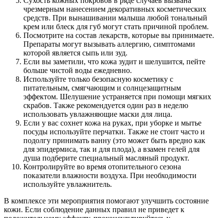
Сухость кожных покровов в ряде случаев вызвана
чрезмерным нанесением декоративных косметических
средств. При вынашивании малыша любой тональный
крем или блеск для губ могут стать причиной проблем.
Посмотрите на состав лекарств, которые вы принимаете.
Препараты могут вызывать аллергию, симптомами
которой является сыпь или зуд.
Если вы заметили, что кожа зудит и шелушится, пейте
больше чистой воды ежедневно.
Используйте только безопасную косметику с
питательным, смягчающим и солнцезащитным
эффектом. Шелушение устраняется при помощи мягких
скрабов. Также рекомендуется один раз в неделю
использовать увлажняющие маски для лица.
Если у вас сохнет кожа на руках, при уборке и мытье
посуды используйте перчатки. Также не стоит часто и
подолгу принимать ванну (это может быть вредно как
для эпидермиса, так и для плода), а взамен гелей для
душа подберите специальный масляный продукт.
Контролируйте во время отопительного сезона
показатели влажности воздуха. При необходимости
используйте увлажнитель.
В комплексе эти мероприятия помогают улучшить состояние
кожи. Если соблюдение данных правил не приведет к