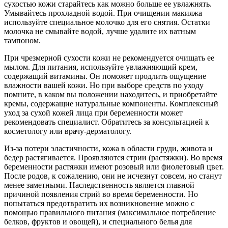
сухостью кожи старайтесь как можно больше ее увлажнять.
Умывайтесь прохладной водой. При очищении макияжа
используйте специальное молочко для его снятия. Остатки
молочка не смывайте водой, лучше удалите их ватным
тампоном.
При чрезмерной сухости кожи не рекомендуется очищать ее
мылом. Для питания, используйте увлажняющий крем,
содержащий витамины. Он поможет продлить ощущение
влажности вашей кожи. Но при выборе средств по уходу
помните, в каком вы положении находитесь, и приобретайте
кремы, содержащие натуральные компоненты. Комплексный
уход за сухой кожей лица при беременности может
рекомендовать специалист. Обратитесь за консультацией к
косметологу или врачу-дерматологу.
Из-за потери эластичности, кожа в области груди, живота и
бедер растягивается. Проявляются стрии (растяжки). Во время
беременности растяжки имеют розовый или фиолетовый цвет.
После родов, к сожалению, они не исчезнут совсем, но станут
менее заметными. Наследственность является главной
причиной появления стрий во время беременности. Но
попытаться предотвратить их возникновение можно с
помощью правильного питания (максимальное потребление
белков, фруктов и овощей), и специального белья для