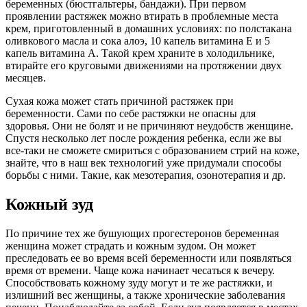
беременных (бюстгальтеры, бандажи). При первом
проявлении растяжек можно втирать в проблемные места
крем, приготовленный в домашних условиях: по полстакана
оливкового масла и сока алоэ, 10 капель витамина Е и 5
капель витамина А. Такой крем храните в холодильнике,
втирайте его круговыми движениями на протяжении двух
месяцев.
Сухая кожа может стать причиной растяжек при
беременности. Сами по себе растяжки не опасны для
здоровья. Они не болят и не причиняют неудобств женщине.
Спустя несколько лет после рождения ребенка, если же вы
все-таки не сможете смириться с образованием стрий на коже,
знайте, что в наш век технологий уже придумали способы
борьбы с ними. Такие, как мезотерапия, озонотерапия и др.
Кожный зуд
По причине тех же бушующих прогестеронов беременная
женщина может страдать и кожным зудом. Он может
преследовать ее во время всей беременности или появляться
время от времени. Чаще кожа начинает чесаться к вечеру.
Способствовать кожному зуду могут и те же растяжки, и
излишний вес женщины, а также хронические заболевания