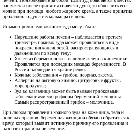
печени. Понаблюдайте за собой. Если зуд появляется в местах
растяжек и после принятия горячего душа, то облегчить его
можно при помощи любого жирного крема, а также принятия
прохладного душа несколько раз в день.
Иными причинами кожного зуда могут быть:
Нарушение работы печени – наблюдается в третьем
триместре; помимо зуда может проявляться в виде
покраснения конечностей, распространяющиеся в
дальнейшем по всему телу;
Холестаз беременности – наличие желчи в кишечнике.
Проявляется при последних месяцах беременности. В
России наблюдается крайне редко.
Кожные заболевания – грибок, псориаз, экзема.
Аллергия на бытовую химию, цитрусовые фрукты,
морепродукты;
Зуд во влагалище может быть вызван грибковыми
заболеваниями микрофлоры беременной женщины.
Самый распространенный грибок – молочница.
При любом проявлении кожного зуда на коже лица, тела и
половых органов, беременная женщина обязана обратиться к
врачу, который выявит истинную причину его проявления и
назначит правильное лечение.