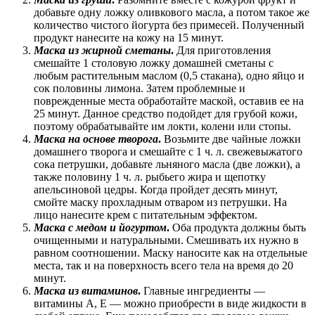
добавьте одну ложку оливкового масла, а потом такое же
количество чистого йогурта без примесей. Полученный
продукт нанесите на кожу на 15 минут.
Маска из жирной сметаны
.
Для приготовления
смешайте 1 столовую ложку домашней сметаны с
любым растительным маслом (0,5 стакана), одно яйцо и
сок половины лимона. Затем проблемные и
поврежденные места обработайте маской, оставив ее на
25 минут. Данное средство подойдет для грубой кожи,
поэтому обрабатывайте им локти, колени или стопы.
Маска на основе творога
.
Возьмите две чайные ложки
домашнего творога и смешайте с 1 ч. л. свежевыжатого
сока петрушки, добавьте льняного масла (две ложки), а
также половину 1 ч. л. рыбьего жира и щепотку
апельсиновой цедры. Когда пройдет десять минут,
смойте маску прохладным отваром из петрушки. На
лицо нанесите крем с питательным эффектом.
Маска с медом и йогуртом
.
Оба продукта должны быть
очищенными и натуральными. Смешивать их нужно в
равном соотношении. Маску наносите как на отдельные
места, так и на поверхность всего тела на время до 20
минут.
Маска из витаминов
.
Главные ингредиенты —
витамины А, Е — можно приобрести в виде жидкости в