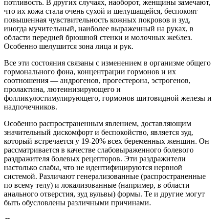
потливость. В других случаях, наоборот, женщины замечают,
что их кожа стала очень сухой и шелушащейся, беспокоят
повышенная чувствительность кожных покровов и зуд,
иногда мучительный, наиболее выраженный на руках, в
области передней брюшной стенки и молочных же6лез.
Особенно шелушится зона лица и рук.
Все эти состояния связаны с изменением в организме общего
гормонального фона, концентрации гормонов и их
соотношения — андрогенов, прогестерона, эстрогенов,
пролактина, лютеинизирующего и
фолликулостимулирующего, гормонов щитовидной железы и
надпочечников.
Особенно распространенным явлением, доставляющим
значительный дискомфорт и беспокойство, является зуд,
который встречается у 19-20% всех беременных женщин. Он
рассматривается в качестве слабовыраженного болевого
раздражителя болевых рецепторов. Эти раздражители
настолько слабы, что не идентифицируются нервной
системой. Различают генерализованные (распространенные
по всему телу) и локализованные (например, в области
анального отверстия, зуд вульвы) формы. Те и другие могут
быть обусловлены различными причинами.