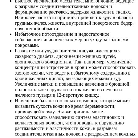
Быстрое увеличение массы тела, многоплодие, ведущие
к разрывам соединительнотканных волокон и
формированию растяжек, задержка жидкости в тканях.
Наиболее часто эти причины приводят к зуду в области
грудных желез, живота, внутренней поверхности бедер,
поясничной области.
Избыточное потоотделение и недостаточное
соблюдение гигиенических мер по уходу за кожными
покровами.
Развитие или ухудшение течения уже имеющихся
сахарного диабета, дискинезии желчных путей,
хронического холецистита. Так, например, увеличение
концентрации эстрогенов в крови может способствовать
застою желчи, что ведет к избыточному содержанию в
крови желчных кислот, вызывающих кожный зуд.
Увеличение матки и повышение давления в брюшной
полости также нарушают отток желчи из печени и
желчного пузыря в 12-перстную кишку.
Изменение баланса половых гормонов, которое может
вызывать сухость кожи во время беременности,
приводящей к зуду. Эта же причина может
способствовать замедлению синтеза эластиновых и
коллагеновых волокон, что приводит к нарушению
растяжимости и эластичности кожи, к разрывам
соединительнотканных волокон с раздражением кожных