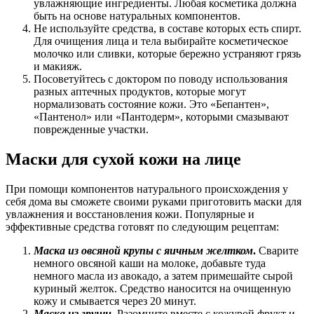
увлажняющие ингредиенты. Любая косметика должна
быть на основе натуральных компонентов.
Не используйте средства, в составе которых есть спирт.
Для очищения лица и тела выбирайте косметическое
молочко или сливки, которые бережно устраняют грязь
и макияж.
Посоветуйтесь с доктором по поводу использования
разных аптечных продуктов, которые могут
нормализовать состояние кожи. Это «Бепантен»,
«Пантенол» или «Пантодерм», которыми смазывают
поврежденные участки.
Маски для сухой кожи на лице
При помощи компонентов натурального происхождения у
себя дома вы сможете своими руками приготовить маски для
увлажнения и восстановления кожи. Популярные и
эффективные средства готовят по следующим рецептам:
Маска из овсяной крупы с яичным желтком
.
Сварите
немного овсяной каши на молоке, добавьте туда
немного масла из авокадо, а затем примешайте сырой
куриный желток. Средство наносится на очищенную
кожу и смывается через 20 минут.
Маска из груши
.
Разомните вместе с кожурой фрукт и