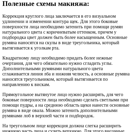
Полезные схемы макияжа:
Коррекция круглого лица заключается в его визуальном
удлинении и изменении контура щек. Для этого боковые
поверхности лица необходимо затенить при помощи румян
натурального цвета с коричневатым оттенком, причем у
подбородка цвет должен быть более насыщенным. Основные
румяна наносятся на скулы в виде треугольника, который
вытягивается к уголкам рта.
Квадратному лицу необходимо придать более нежные
очертания, для чего обязательно нужно сгладить углы.
Дополнительными румянами натурального цвета
сглаживается линия лба и нижняя челюсть, а основные румяна
наносятся треугольником, который вытягивается по
направлению к вискам.
Прямоугольное вытянутое лицо нужно расширять, для чего
боковые поверхности лица необходимо сделать светлыми при
помощи пудры, а на среднюю область щеки нанести основные
румяна в виде овала. Можно затенить дополнительными
румянами лоб в верхней части и подбородок.
На треугольном лице коррекция должна слегка расширить
нижнюю часть лица и сузить верхнюю. Для этого височные