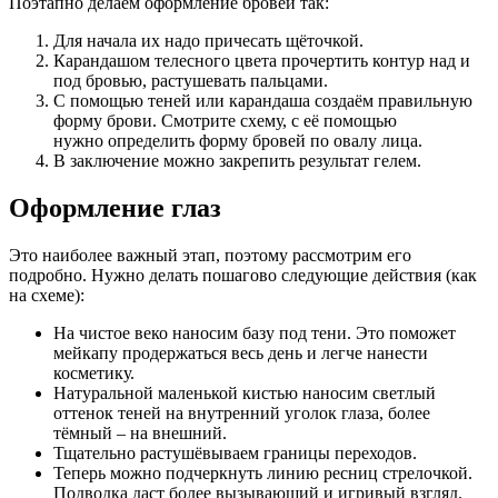
Поэтапно делаем оформление бровей так:
Для начала их надо причесать щёточкой.
Карандашом телесного цвета прочертить контур над и
под бровью, растушевать пальцами.
С помощью теней или карандаша создаём правильную
форму брови. Смотрите схему, с её помощью
нужно определить форму бровей по овалу лица.
В заключение можно закрепить результат гелем.
Оформление глаз
Это наиболее важный этап, поэтому рассмотрим его
подробно. Нужно делать пошагово следующие действия (как
на схеме):
На чистое веко наносим базу под тени. Это поможет
мейкапу продержаться весь день и легче нанести
косметику.
Натуральной маленькой кистью наносим светлый
оттенок теней на внутренний уголок глаза, более
тёмный – на внешний.
Тщательно растушёвываем границы переходов.
Теперь можно подчеркнуть линию ресниц стрелочкой.
Подводка даст более вызывающий и игривый взгляд.