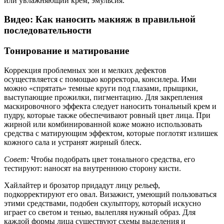
или увлажняющий крем, эмульсия.
Видео: Как наносить макияж в правильной
последовательности
Тонирование и матирование
Коррекция проблемных зон и мелких дефектов
осуществляется с помощью корректора, консилера. Ими
можно «спрятать» темные круги под глазами, прыщики,
выступающие прожилки, пигментацию. Для закрепления
маскировочного эффекта следует наносить тональный крем и
пудру, которые также обеспечивают ровный цвет лица. При
жирной или комбинированной коже можно использовать
средства с матирующим эффектом, которые поглотят излишек
кожного сала и устранят жирный блеск.
Совет:
Чтобы подобрать цвет тонального средства, его
тестируют: наносят на внутреннюю сторону кисти.
Хайлайтер и брозатор придадут лицу рельеф,
подкорректируют его овал. Визажист, умеющий пользоваться
этими средствами, подобен скульптору, который искусно
играет со светом и тенью, вылепляя нужный образ. Для
каждой формы лица существуют схемы выделения и