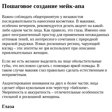
Пошаговое создание мейк-апа
Важно соблюдать общепринятую у визажистов
последовательность нанесения косметики. В макияже,
особенно вечернем, рекомендуется делать акцент на какой-
либо одном части лица. Как правило, это глаза. Именно они
дают неограниченный простор для применения неожиданных
оттенков теней, их интересного сочетания с природной
окраской радужки. Взмах роскошных ресниц, чарующий
взгляд – эти эпитеты не зря используют при описании
привлекательных женщин.
Если же есть желание выделить на лице обольстительные
губы, это несложно сделать с помощью яркой помады. В
таком случае макияж глаз правильно сделать естественным и
неприметным.
Акцентирование внимания на двух и более частях лица
сделает образ кукольным или чересчур «бабским».
Уверенность и аккуратность – отличительные особенности
стильной и роскошной женщины.
Глаза