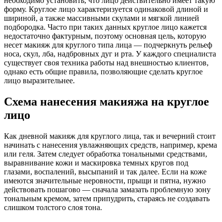
необходимо установить, что лицо действительно имеет такую
форму. Круглое лицо характеризуется одинаковой длиной и
шириной, а также массивными скулами и мягкой линией
подбородка. Часто при таких данных круглое лицо кажется
недостаточно фактурным, поэтому основная цель, которую
несет макияж для круглого типа лица — подчеркнуть рельеф
носа, скул, лба, надбровных дуг и рта. У каждого специалиста
существует своя техника работы над внешностью клиентов,
однако есть общие правила, позволяющие сделать круглое
лицо выразительнее.
Схема нанесения макияжа на круглое
лицо
Как дневной макияж для круглого лица, так и вечерний стоит
начинать с нанесения увлажняющих средств, например, крема
или геля. Затем следует обработка тональными средствами,
выравнивание кожи и маскировка темных кругов под
глазами, воспалений, высыпаний и так далее. Если на коже
имеются значительные неровности, прыщи и пятна, нужно
действовать пошагово — сначала замазать проблемную зону
тональным кремом, затем припудрить, стараясь не создавать
слишком толстого слоя тона.