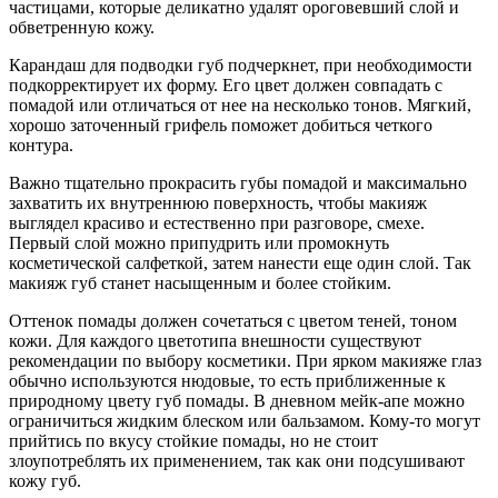
частицами, которые деликатно удалят ороговевший слой и
обветренную кожу.
Карандаш для подводки губ подчеркнет, при необходимости
подкорректирует их форму. Его цвет должен совпадать с
помадой или отличаться от нее на несколько тонов. Мягкий,
хорошо заточенный грифель поможет добиться четкого
контура.
Важно тщательно прокрасить губы помадой и максимально
захватить их внутреннюю поверхность, чтобы макияж
выглядел красиво и естественно при разговоре, смехе.
Первый слой можно припудрить или промокнуть
косметической салфеткой, затем нанести еще один слой. Так
макияж губ станет насыщенным и более стойким.
Оттенок помады должен сочетаться с цветом теней, тоном
кожи. Для каждого цветотипа внешности существуют
рекомендации по выбору косметики. При ярком макияже глаз
обычно используются нюдовые, то есть приближенные к
природному цвету губ помады. В дневном мейк-апе можно
ограничиться жидким блеском или бальзамом. Кому-то могут
прийтись по вкусу стойкие помады, но не стоит
злоупотреблять их применением, так как они подсушивают
кожу губ.