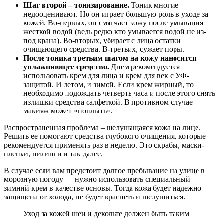
Шаг второй – тонизирование.
Тоник многие
недооценивают. Но он играет большую роль в уходе за
кожей. Во-первых, он смягчает кожу после умывания
жесткой водой (ведь редко кто умывается водой не из-
под крана). Во-вторых, убирает с лица остатки
очищающего средства. В-третьих, сужает поры.
После тоника третьим шагом на кожу наносится
увлажняющее средство.
Днем рекомендуется
использовать крем для лица и крем для век с УФ-
защитой. И летом, и зимой. Если крем жирный, то
необходимо подождать четверть часа и после этого снять
излишки средства салфеткой. В противном случае
макияж может «поплыть».
Распространенная проблема – шелушащаяся кожа на лице.
Решить ее помогают средства глубокого очищения, которые
рекомендуется применять раз в неделю. Это скрабы, маски-
пленки, пилинги и так далее.
В случае если вам предстоит долгое пребывание на улице в
морозную погоду — нужно использовать специальный
зимний крем в качестве основы. Тогда кожа будет надежно
защищена от холода, не будет краснеть и шелушиться.
Уход за кожей шеи и декольте должен быть таким