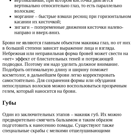
вертикальный, при котором кисточка двигается
вертикально относительно глаз, то есть параллельно
волоскам;
моргание – быстрые взмахи ресниц при горизонтальном
касании их кисточкой;
зигзаги – попеременные движения кисточки налево-
направо и вверх-вниз.
Брови не являются главным объектом макияжа глаз, но от них
в большой степени зависит выражение лица и взгляда.
Небрежная или неправильная форма бровей может свести на
«нет» эффект от блистательных теней и потрясающей
подводки. Поэтому им надо уделить должное внимание.
Подобрать оптимальную длину и ширину поможет
косметолог, в дальнейшем брови легко корректировать
самостоятельно. Для сохранения формы или обуздания
непослушных волосков можно воспользоваться прозрачным
гелем, который наносится на брови.
Губы
Один из заключительных этапов – макияж губ. Их можно
предварительно смягчить бальзамом и таким образом
подготовить к нанесению помады. Существуют также
специальные скрабы с мелкими отшелушивающими