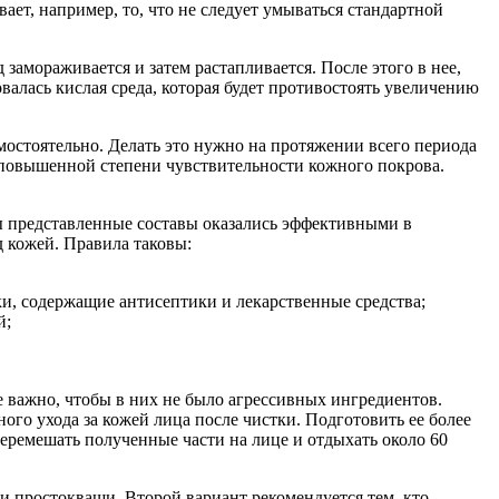
ает, например, то, что не следует умываться стандартной
замораживается и затем растапливается. После этого в нее,
валась кислая среда, которая будет противостоять увеличению
остоятельно. Делать это нужно на протяжении всего периода
 повышенной степени чувствительности кожного покрова.
ы представленные составы оказались эффективными в
 кожей. Правила таковы:
ки, содержащие антисептики и лекарственные средства;
й;
е важно, чтобы в них не было агрессивных ингредиентов.
ого ухода за кожей лица после чистки. Подготовить ее более
перемешать полученные части на лице и отдыхать около 60
 простокваши. Второй вариант рекомендуется тем, кто