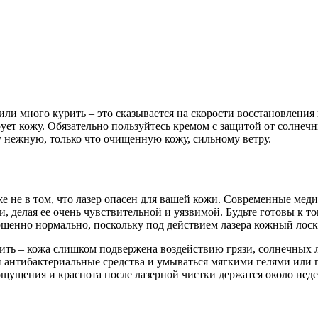
ли много курить – это сказывается на скорости восстановления 
ует кожу. Обязательно пользуйтесь кремом с защитой от солнечн
шу нежную, только что очищенную кожу, сильному ветру.
е не в том, что лазер опасен для вашей кожи. Современные мед
 делая ее очень чувствительной и уязвимой. Будьте готовы к том
енно нормально, поскольку под действием лазера кожный лоскут
дить – кожа слишком подвержена воздействию грязи, солнечных 
антибактериальные средства и умываться мягкими гелями или п
ущения и краснота после лазерной чистки держатся около недел