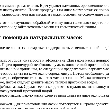
о и самая травматичная. Врач удаляет камедоны, ороговевшие к
 инструментов. После процедуры на лице могут остаться покра
лажняющие гели или маски, а также лосьоны, не содержащие спи
 этого не случилось, обработайте кожу лица гелем алоэ-вера ил
ктор и делайте точечные маски из косметической глины.
 с помощью натуральных масок
ое не лениться и стараться поддерживать ее великолепный вид.
вежих огурцов, она проста и эффективна. Для такой маски понад
. Перед процедурой необходимо умыть лицо теплой проточной во
ивным, но и приятным, то следующий предлагаемый вариант маск
ется оставить на коже около сорока минут. Потом необходимо у
ким, необременительным – это маска из глины. Маска немного стя
же, потом следует удалить маску теплой проточной водой.
фейная маска. Сделать ее легко, для этого нужно выпить чашку н
 маску теплой проточной водой.
льного масла. Такую маску следует выдержать на лице около два
рожжей. Для приготовления маски потребуется 10 грамм дрожже
ать минут, потом удалить маску теплой водой.