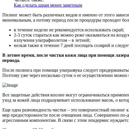
Как сделать шрам менее заметным
Пилинг может быть различных видов и именно от этого зависи
минимальным, а потому период после процедуры проходит боле
в течение недели не рекомендуется использовать скраб;
2-3 суток стараться как можно реже оказываться на возд
излучения ультрафиолетом – в летний;
нельзя также в течение 7 дней посещать солярий и следуе
В летнее время, после чистки кожи лица при помощи лазер
периода.
После пилинга при помощи ультразвука следует придерживатьс
Поэтому уже через несколько суток о ее осуществлении можно б
Все защитные действия вполне могут ограничиваться примене
уход за кожей лица подразумевает использование масок, о кото
Еще одна разновидность чистки – это поверхностный пилинг к
мер предосторожности после очищения лица. Совершенно по-др
агрессивным компонентам. В связи с этим эпидермис нуждает