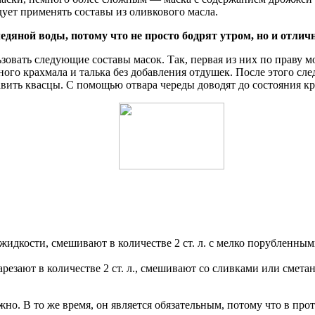
дует применять составы из оливкового масла.
яной воды, потому что не просто бодрят утром, но и отлич
зовать следующие составы масок. Так, первая из них по праву 
го крахмала и талька без добавления отдушек. После этого след
ить квасцы. С помощью отвара череды доводят до состояния крем
жидкости, смешивают в количестве 2 ст. л. с мелко порубленным
резают в количестве 2 ст. л., смешивают со сливками или смета
жно. В то же время, он является обязательным, потому что в пр