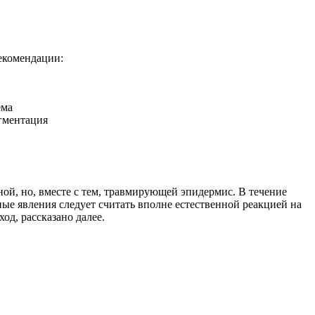
екомендации:
ема
игментация
зной, но, вместе с тем, травмирующей эпидермис. В течение
ные явления следует считать вполне естественной реакцией на
од, рассказано далее.