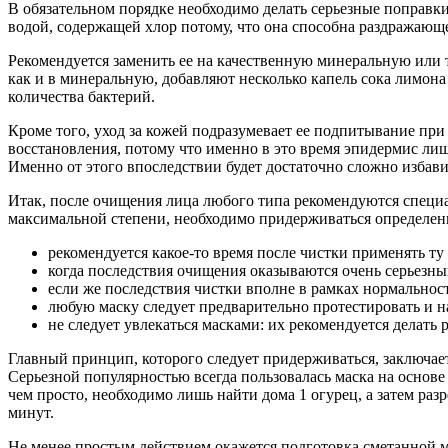
В обязательном порядке необходимо делать серьезные поправки 
водой, содержащей хлор потому, что она способна раздражающ
Рекомендуется заменить ее на качественную минеральную или т
как и в минеральную, добавляют несколько капель сока лимона
количества бактерий.
Кроме того, уход за кожей подразумевает ее подпитывание пр
восстановления, потому что именно в это время эпидермис ли
Именно от этого впоследствии будет достаточно сложно избави
Итак, после очищения лица любого типа рекомендуются специ
максимальной степени, необходимо придерживаться определенн
рекомендуется какое-то время после чистки применять ту
когда последствия очищения оказываются очень серьезным
если же последствия чистки вполне в рамках нормальност
любую маску следует предварительно протестировать и 
не следует увлекаться масками: их рекомендуется делать ра
Главный принцип, которого следует придерживаться, заключает
Серьезной популярностью всегда пользовалась маска на основе 
чем просто, необходимо лишь найти дома 1 огурец, а затем раз
минут.
Не менее простым действием окажется подготовка сметанной м