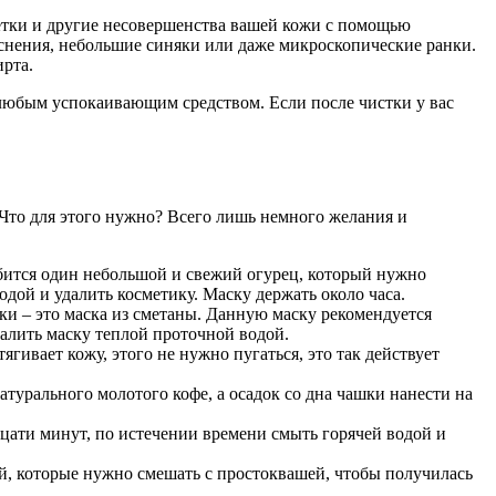
летки и другие несовершенства вашей кожи с помощью
снения, небольшие синяки или даже микроскопические ранки.
рта.
и любым успокаивающим средством. Если после чистки у вас
 Что для этого нужно? Всего лишь немного желания и
обится один небольшой и свежий огурец, который нужно
дой и удалить косметику. Маску держать около часа.
и – это маска из сметаны. Данную маску рекомендуется
далить маску теплой проточной водой.
гивает кожу, этого не нужно пугаться, это так действует
атурального молотого кофе, а осадок со дна чашки нанести на
дцати минут, по истечении времени смыть горячей водой и
й, которые нужно смешать с простоквашей, чтобы получилась