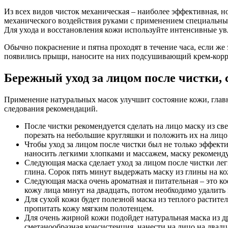
Из всех видов чисток механическая – наиболее эффективная, н
механического воздействия руками с применением специальных
Для ухода и восстановления кожи используйте интенсивные ув
Обычно покраснение и пятна проходят в течение часа, если же
появились прыщи, наносите на них подсушивающий крем-корре
Бережный уход за лицом после чистки,
Применение натуральных масок улучшит состояние кожи, главн
следования рекомендаций.
После чистки рекомендуется сделать на лицо маску из с
порезать на небольшие кругляшки и положить их на лицо
Чтобы уход за лицом после чистки был не только эффект
наносить легкими хлопками и массажем, маску рекоменду
Следующая маска сделает уход за лицом после чистки лег
глина. Сорок пять минут выдержать маску из глины на ко
Следующая маска очень ароматная и питательная – это ко
кожу лица минут на двадцать, потом необходимо удалить
Для сухой кожи будет полезной маска из теплого растите
пропитать кожу мягким полотенцем.
Для очень жирной кожи подойдет натуральная маска из д
сметанообразная консистенция, нанести на лицо на двадц