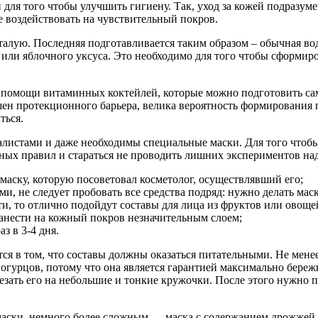
для того чтобы улучшить гигиену. Так, уход за кожей подразумев
е воздействовать на чувствительный покров.
алую. Последняя подготавливается таким образом – обычная вод 
 или яблочного уксуса. Это необходимо для того чтобы сформиро
и помощи витаминных коктейлей, которые можно подготовить сам
шен протекционного барьера, велика вероятность формирования
ться.
алистами и даже необходимы специальные маски. Для того чтоб
ых правил и стараться не проводить лишних экспериментов над
 маску, которую посоветовал косметолог, осуществлявший его;
и, не следует пробовать все средства подряд: нужно делать мас
и, то отлично подойдут составы для лица из фруктов или овоще
нанести на кожный покров незначительным слоем;
з в 3-4 дня.
ся в том, что составы должны оказаться питательными. Не мене
огурцов, потому что она является гарантией максимально бережн
резать его на небольшие и тонкие кружочки. После этого нужно 
аски, немного более сложным — маска с содержанием дрожжей и