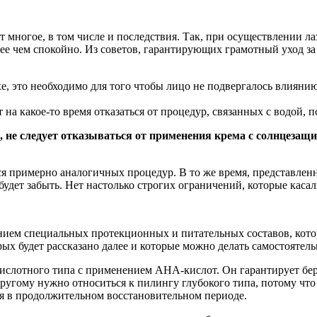
т многое, в том числе и последствия. Так, при осуществлении 
е чем спокойно. Из советов, гарантирующих грамотный уход за
ухе, это необходимо для того чтобы лицо не подвергалось влияни
т на какое-то время отказаться от процедур, связанных с водой, 
а, не следует отказываться от применения крема с солнцеза
я примерно аналогичных процедур. В то же время, представлен
удет забыть. Нет настолько строгих ограничений, которые касал
нием специальных протекционных и питательных составов, кот
рых будет рассказано далее и которые можно делать самостоятель
ислотного типа с применением AHA-кислот. Он гарантирует бер
угому нужно относиться к пилингу глубокого типа, потому что 
ся в продолжительном восстановительном периоде.