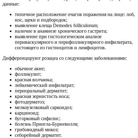
данные:
типичное расположение очагов поражения на лице: лоб,
нос, щеки и подбородок;
выявление клеща Demodex folliculorum;
наличие в анамнезе хронического гастрита;
выявление при гистологическом анализе
периваскулярного и перифолликулярного инфильтрата,
состоящего из гистиоцитов и лимфоцитов.
Дифференцируют розацеа со следующими заболеваниями:
обычное акне;
фолликулит;
красная волчанка;
лейкемический инфильтрат;
периоральный дерматит;
красная зернистость носа;
фотодерматоз;
мелкоузелковый саркоидоз;
карциноид;
бугорковый сифилис;
болезнь Прингла-Бурневилля;
грибовидный микоз;
себорейный дерматит.