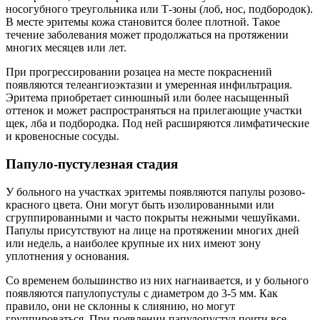
носогубного треугольника или Т-зоны (лоб, нос, подбородок).
В месте эритемы кожа становится более плотной. Такое
течение заболевания может продолжаться на протяжении
многих месяцев или лет.
При прогрессировании розацеа на месте покраснений
появляются телеангиоэктазии и умеренная инфильтрация.
Эритема приобретает синюшный или более насыщенный
оттенок и может распространяться на прилегающие участки
щек, лба и подбородка. Под ней расширяются лимфатические
и кровеносные сосуды.
Папуло-пустулезная стадия
У больного на участках эритемы появляются папулы розово-
красного цвета. Они могут быть изолированными или
сгруппированными и часто покрыты нежными чешуйками.
Папулы присутствуют на лице на протяжении многих дней
или недель, а наиболее крупные их них имеют зону
уплотнения у основания.
Со временем большинство из них нагнаивается, и у больного
появляются папулопустулы с диаметром до 3-5 мм. Как
правило, они не склонны к слиянию, но могут
группироваться. При появлении папулопустул почти все