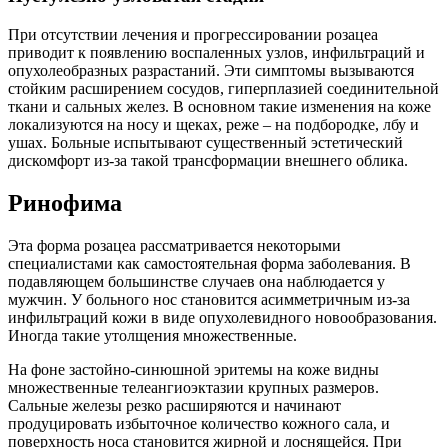
При отсутствии лечения и прогрессировании розацеа
приводит к появлению воспаленных узлов, инфильтраций и
опухолеобразных разрастаний. Эти симптомы вызываются
стойким расширением сосудов, гиперплазией соединительной
ткани и сальных желез. В основном такие изменения на коже
локализуются на носу и щеках, реже – на подбородке, лбу и
ушах. Больные испытывают существенный эстетический
дискомфорт из-за такой трансформации внешнего облика.
Ринофима
Эта форма розацеа рассматривается некоторыми
специалистами как самостоятельная форма заболевания. В
подавляющем большинстве случаев она наблюдается у
мужчин. У больного нос становится асимметричным из-за
инфильтраций кожи в виде опухолевидного новообразования.
Иногда такие утолщения множественные.
На фоне застойно-синюшной эритемы на коже видны
множественные телеангиоэктазии крупных размеров.
Сальные железы резко расширяются и начинают
продуцировать избыточное количество кожного сала, и
поверхность носа становится жирной и лоснящейся. При