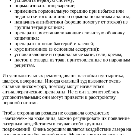
успокоить нервную систему;
нормализовать пищеварение;
применить гормональную терапию при избытке или
недостатке того или иного гормона по данным анализа;
назначить антибиотики (хорошо помогут от отеков) из
группы тетрациклинов;
препараты, восстанавливающие слизистую оболочку
кишечника;
препараты против бактерий и клещей;
курс витаминов (в основном аскорутин);
успокаивающие и гормональные мази, гели, кремы;
настои и отвары из трав, приготовленные по народным
рецептам.
Из успокоительных рекомендованы настойки пустырника,
шалфея, валерианы. Иногда сильный зуд вызывает очень
сильный дискомфорт, поэтому могут назначаться
антиаллергические препараты. Не стоит злоупотреблять
успокоительными: они могут привести к расстройству
нервной системы.
Чтобы стероидная розацеа не создавала сосудистых
«звездочек» на коже лица, можно регулировать их появление
лазерным воздействием в случае особо крупных
повреждений. Очень хорошим является воздействие лазера на
выравнивание бугристой кожи. Медики также предлагают