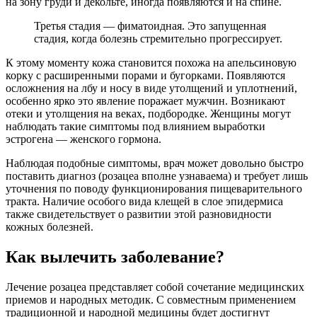
на зону груди и декольте, иногда появляются и на спине.
Третья стадия — фиматоидная. Это запущенная
стадия, когда болезнь стремительно прогрессирует.
К этому моменту кожа становится похожа на апельсиновую
корку с расширенными порами и бугорками. Появляются
осложнения на лбу и носу в виде утолщений и уплотнений,
особенно ярко это явление поражает мужчин. Возникают
отеки и утолщения на веках, подбородке. Женщины могут
наблюдать такие симптомы под влиянием выработки
эстрогена — женского гормона.
Наблюдая подобные симптомы, врач может довольно быстро
поставить диагноз (розацеа вполне узнаваема) и требует лишь
уточнения по поводу функционирования пищеварительного
тракта. Наличие особого вида клещей в слое эпидермиса
также свидетельствует о развитии этой разновидности
кожных болезней.
Как вылечить заболевание?
Лечение розацеа представляет собой сочетание медицинских
приемов и народных методик. С совместным применением
традиционной и народной медицины будет достигнут