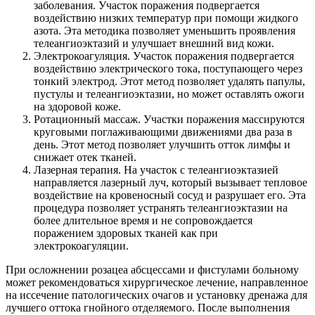
заболевания. Участок поражения подвергается
воздействию низких температур при помощи жидкого
азота. Эта методика позволяет уменьшить проявления
телеангиоэктазий и улучшает внешний вид кожи.
Электрокоагуляция. Участок поражения подвергается
воздействию электрического тока, поступающего через
тонкий электрод. Этот метод позволяет удалять папулы,
пустулы и телеангиоэктазии, но может оставлять ожоги
на здоровой коже.
Ротационный массаж. Участки поражения массируются
круговыми поглаживающими движениями два раза в
день. Этот метод позволяет улучшить отток лимфы и
снижает отек тканей.
Лазерная терапия. На участок с телеангиоэктазией
направляется лазерный луч, который вызывает тепловое
воздействие на кровеносный сосуд и разрушает его. Эта
процедура позволяет устранять телеангиоэктазии на
более длительное время и не сопровождается
поражением здоровых тканей как при
электрокоагуляции.
При осложнении розацеа абсцессами и фистулами больному
может рекомендоваться хирургическое лечение, направленное
на иссечение патологических очагов и установку дренажа для
лучшего оттока гнойного отделяемого. После выполнения