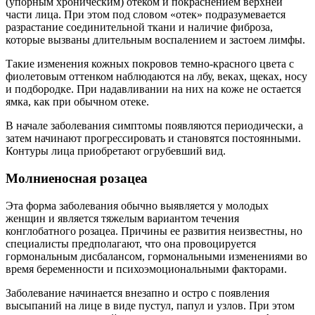
(упорным хроническим) отеком и покраснением верхней
части лица. При этом под словом «отек» подразумевается
разрастание соединительной ткани и наличие фиброза,
которые вызваны длительным воспалением и застоем лимфы.
Такие изменения кожных покровов темно-красного цвета с
фиолетовым оттенком наблюдаются на лбу, веках, щеках, носу
и подбородке. При надавливании на них на коже не остается
ямка, как при обычном отеке.
В начале заболевания симптомы появляются периодически, а
затем начинают прогрессировать и становятся постоянными.
Контуры лица приобретают огрубевший вид.
Молниеносная розацеа
Эта форма заболевания обычно выявляется у молодых
женщин и является тяжелым вариантом течения
конглобатного розацеа. Причины ее развития неизвестны, но
специалисты предполагают, что она провоцируется
гормональным дисбалансом, гормональными изменениями во
время беременности и психоэмоциональными факторами.
Заболевание начинается внезапно и остро с появления
высыпаний на лице в виде пустул, папул и узлов. При этом