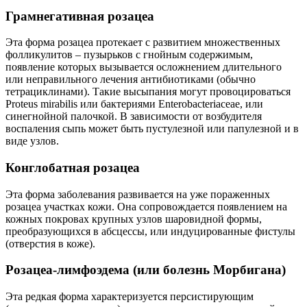
Грамнегативная розацеа
Эта форма розацеа протекает с развитием множественных
фолликулитов – пузырьков с гнойным содержимым,
появление которых вызывается осложнением длительного
или неправильного лечения антибиотиками (обычно
тетрациклинами). Такие высыпания могут провоцироваться
Proteus mirabilis или бактериями Enterobacteriaceae, или
синегнойной палочкой. В зависимости от возбудителя
воспаления сыпь может быть пустулезной или папулезной и в
виде узлов.
Конглобатная розацеа
Эта форма заболевания развивается на уже пораженных
розацеа участках кожи. Она сопровождается появлением на
кожных покровах крупных узлов шаровидной формы,
преобразующихся в абсцессы, или индуцированные фистулы
(отверстия в коже).
Розацеа-лимфоэдема (или болезнь Морбигана)
Эта редкая форма характеризуется персистирующим