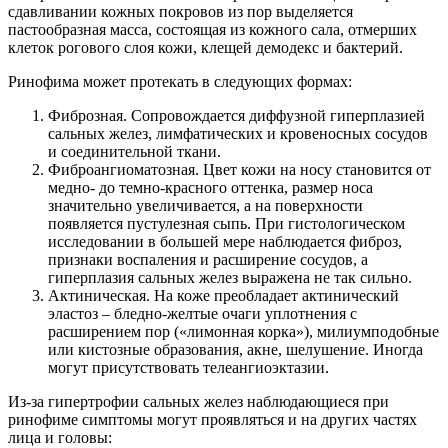
сдавливании кожных покровов из пор выделяется
пастообразная масса, состоящая из кожного сала, отмерших
клеток рогового слоя кожи, клещей демодекс и бактерий.
Ринофима может протекать в следующих формах:
Фиброзная. Сопровождается диффузной гиперплазией
сальных желез, лимфатических и кровеносных сосудов
и соединительной ткани.
Фиброангиоматозная. Цвет кожи на носу становится от
медно- до темно-красного оттенка, размер носа
значительно увеличивается, а на поверхности
появляется пустулезная сыпь. При гистологическом
исследовании в большей мере наблюдается фиброз,
признаки воспаления и расширение сосудов, а
гиперплазия сальных желез выражена не так сильно.
Актиническая. На коже преобладает актинический
эластоз – бледно-желтые очаги уплотнения с
расширением пор («лимонная корка»), милиумподобные
или кистозные образования, акне, шелушение. Иногда
могут присутствовать телеангиоэктазии.
Из-за гипертрофии сальных желез наблюдающиеся при
ринофиме симптомы могут проявляться и на других частях
лица и головы: