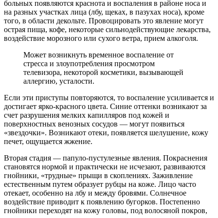
больных появляются краснота и воспаления в районе носа и
на разных участках лица (лбу, щеках, в пазухах носа), кроме
того, в области декольте. Провоцировать это явление могут
острая пища, кофе, некоторые сильнодействующие лекарства,
воздействие морозного или сухого ветра, прием алкоголя.
Может возникнуть временное воспаление от
стресса и злоупотребления просмотром
телевизора, некоторой косметики, вызывающей
аллергию, усталости.
Если эти приступы повторяются, то воспаление усиливается и
достигает ярко-красного цвета. Синие оттенки возникают за
счет разрушения мелких капилляров под кожей и
поверхностных венозных сосудов — могут появиться
«звездочки». Возникают отеки, появляется шелушение, кожу
печет, ощущается жжение.
Вторая стадия — папуло-пустулезные явления. Покраснения
становятся нормой и практически не исчезают, развиваются
гнойники, «трудные» прыщи в скоплениях. Заживление
естественным путем образует рубцы на коже. Лицо часто
отекает, особенно на лбу и между бровями. Солнечное
воздействие приводит к появлению бугорков. Постепенно
гнойники переходят на кожу головы, под волосяной покров,