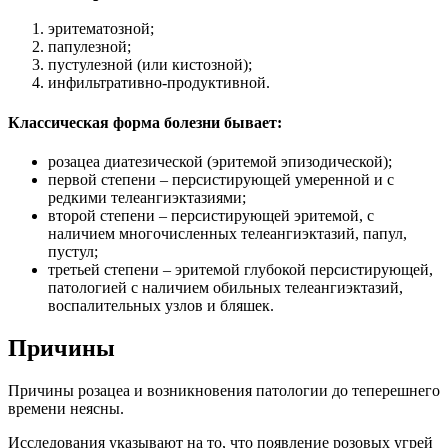
эритематозной;
папулезной;
пустулезной (или кистозной);
инфильтративно-продуктивной.
Классическая форма болезни бывает:
розацеа диатезической (эритемой эпизодической);
первой степени – персистирующей умеренной и с
редкими телеангиэктазиями;
второй степени – персистирующей эритемой, с
наличием многочисленных телеангиэктазий, папул,
пустул;
третьей степени – эритемой глубокой персистирующей,
патологией с наличием обильных телеангиэктазий,
воспалительных узлов и бляшек.
Причины
Причины розацеа и возникновения патологии до теперешнего
времени неясны.
Исследования указывают на то, что появление розовых угрей