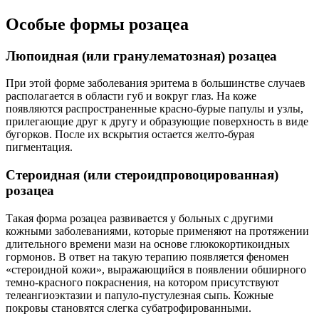
Особые формы розацеа
Люпоидная (или гранулематозная) розацеа
При этой форме заболевания эритема в большинстве случаев
располагается в области губ и вокруг глаз. На коже
появляются распространенные красно-бурые папулы и узлы,
прилегающие друг к другу и образующие поверхность в виде
бугорков. После их вскрытия остается желто-бурая
пигментация.
Стероидная (или стероидпровоцированная)
розацеа
Такая форма розацеа развивается у больных с другими
кожными заболеваниями, которые применяют на протяжении
длительного времени мази на основе глюкокортикоидных
гормонов. В ответ на такую терапию появляется феномен
«стероидной кожи», выражающийся в появлении обширного
темно-красного покраснения, на котором присутствуют
телеангиоэктазии и папуло-пустулезная сыпь. Кожные
покровы становятся слегка субатрофированными.