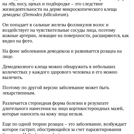
на лбу, носу, щеках и подбородке – это следствие
жизнедеятельности на дерме микроскопического клеща
демодекс (
Demodex
folliculorum
).
Он попадает в сальные железы фолликулов волос и
воздействует на чувствительные сосуды лица, поэтому
кожные артерии, лежащие на поверхности, расширяются, как
видно на фото.
На фоне заболевания демодекоза и развивается розацеа на
лице.
Демодекозного клеща можно обнаружить в небольших
количествах у каждого здорового человека и его можно
вылечить.
Поэтому по другой версии заболевание может быть
лекарственным.
Различается стероидная форма болезни в результате
длительного нанесения на лицо кортикостероидных мазей,
которые наносить на кожу лица нельзя.
Еще по одной теории розацеа – это заболевание, возбуждает
которое гастрит, обостряющийся за счет паразитирования