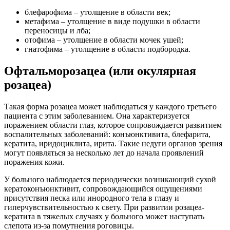
блефарофима – утолщение в области век;
метафима – утолщение в виде подушки в области
переносицы и лба;
отофима – утолщение в области мочек ушей;
гнатофима – утолщение в области подбородка.
Офтальморозацеа (или окулярная
розацеа)
Такая форма розацеа может наблюдаться у каждого третьего
пациента с этим заболеванием. Она характеризуется
поражением области глаз, которое сопровождается развитием
воспалительных заболеваний: конъюнктивита, блефарита,
кератита, иридоциклита, ирита. Такие недуги органов зрения
могут появляться за несколько лет до начала проявлений
поражения кожи.
У больного наблюдается периодически возникающий сухой
кератоконъюнктивит, сопровождающийся ощущениями
присутствия песка или инородного тела в глазу и
гиперчувствительностью к свету. При развитии розацеа-
кератита в тяжелых случаях у больного может наступать
слепота из-за помутнения роговицы.