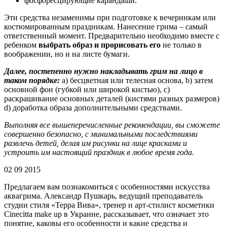
фосфоресцирующие карандаши.
Эти средства незаменимы при подготовке к вечеринкам или
костюмированным праздникам. Нанесение грима – самый
ответственный момент. Предварительно необходимо вместе с
ребенком
выбрать образ и прорисовать его
не только в
воображении, но и на листе бумаги.
Далее,
постепенно нужно накладывать грим на лицо в
таком порядке:
a) бесцветная или телесная основа, b) затем
основной фон (губкой или широкой кистью), c)
раскрашивание основных деталей (кистями разных размеров)
d) доработка образа дополнительными средствами.
Выполняя все вышеперечисленные рекомендации, вы сможете
совершенно безопасно, с минимальными последствиями
развлечь детей, делая им рисунки на лице красками и
устроить им настоящий праздник в любое время года.
02 09 2015
Предлагаем вам познакомиться с особенностями искусства
аквагрима. Александр Пушкарь, ведущий преподаватель
студии стиля «Терра Вива», тренер и арт-стилист косметики
Cinecitta make up в Украине, рассказывает, что означает это
понятие, каковы его особенности и какие средства и