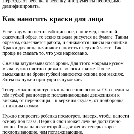
Переходя от ребенка к ребенку, инструменты необходимо
дезинфицировать.
Как наносить краски для лица
Если задумано нечто амбициозное, например, сложный
сказочный образ, то эскиз сначала рисуется на бумаге. Таким
образом, облегчается работа, и снижаются шансы на ошибки.
Краски для лица начинают наносить с верхней части. Так
проще не смазать то, что уже нарисовано.
Сначала затушевываются брови. Для этого мокрым куском
мыла нужно плотно прижать волоски к коже. После
высыхания на брови губкой наносится основа под макияж.
Затем их нужно припудрить пуховкой.
Теперь можно приступать к нанесению основы. От середины
лба губкой равномерно поглаживающими движениями к
вискам, от переносицы – к верхним скулам, от подбородка —
к нижним скулам.
Нужно попросить ребенка посмотреть наверх, чтобы нанести
основу под глаза. Первый слой может лечь не достаточно
ровно. Тогда наносят второй – движения теперь скорее
похлопывающие, чем поглаживающие.