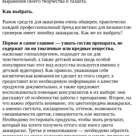
выражения своего творчества и таланта.
Как выбрать.
Рынок средств для аквагрима очень обширен, практически
каждый профессиональный бренд косметики для визажистов-
гримеров имеет линейку аквакрасок. Как же их выбрать?
Первое и самое главное — узнать состав препарата, не
содержит ли он токсичные или вредные вещества,
насколько гипоаллергенен, подходит ли он для
чувствительной, а также детской кожи (ведь особой
популярностью этот вид искусства пользуется именно у
детской аудитории). Как правило, уважающая себя
косметическая компания не сделает из этого секрет, а
предоставит всю необходимую информацию о качестве
продуктов документально, и также предложит
воспользоваться помощью консультантов в их выборе: они
расскажут об особенностях работы с препаратами. Второе, на
что важно обратить внимание, это цветопередача аквакраски,
а именно светлота, насыщенность, оттенок, возможность
смешиваемости цветов, глянцевитость или матовость.
Необходимо тестировать продукты, чтобы знать результат,
который вы хотите получить оттого или иного цвета
аквакраски. Третье и немаловажное — необходимо обратить
внимание на сроки годности продукции и узнать правила ее