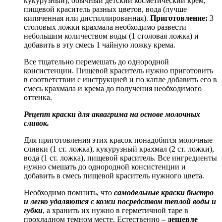
кукурузный), обычный детский косметический крем,
пищевой краситель разных цветов, вода (лучше
кипяченная или дистиллированная).
Приготовление:
3
столовых ложки крахмала необходимо развести
небольшим количеством воды (1 столовая ложка) и
добавить в эту смесь 1 чайную ложку крема.
Все тщательно перемешать до однородной
консистенции. Пищевой краситель нужно приготовить
в соответствии с инструкцией и по капле добавить его в
смесь крахмала и крема до получения необходимого
оттенка.
Рецепт краски для аквагрима на основе молочных
сливок.
Для приготовления этих красок понадобятся молочные
сливки (1 ст. ложка), кукурузный крахмал (2 ст. ложки),
вода (1 ст. ложка), пищевой краситель. Все ингредиенты
нужно смешать до однородной консистенции и
добавить в смесь пищевой краситель нужного цвета.
Необходимо помнить, что
самодельные краски быстро
и легко удаляются с кожи посредством теплой воды и
губки
, а хранить их нужно в герметичной таре в
прохладном темном месте. Естественно –
дешевле