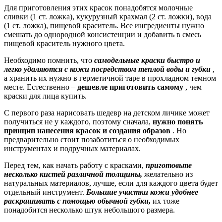
Для приготовления этих красок понадобятся молочные
сливки (1 ст. ложка), кукурузный крахмал (2 ст. ложки), вода
(1 ст. ложка), пищевой краситель. Все ингредиенты нужно
смешать до однородной консистенции и добавить в смесь
пищевой краситель нужного цвета.
Необходимо помнить, что
самодельные краски быстро и
легко удаляются с кожи посредством теплой воды и губки
,
а хранить их нужно в герметичной таре в прохладном темном
месте. Естественно –
дешевле приготовить самому
, чем
краски для лица купить.
С первого раза нарисовать шедевр на детском личике может
получиться не у каждого, поэтому сначала,
нужно понять
принцип нанесения красок и создания образов
. Но
предварительно стоит позаботиться о необходимых
инструментах и подручных материалах.
Перед тем, как начать работу с красками,
приготовьте
несколько кистей различной толщины,
желательно из
натуральных материалов, лучше, если для каждого цвета будет
отдельный инструмент.
Большие участки кожи удобнее
раскрашивать с помощью обычной губки,
их тоже
понадобится несколько штук небольшого размера.