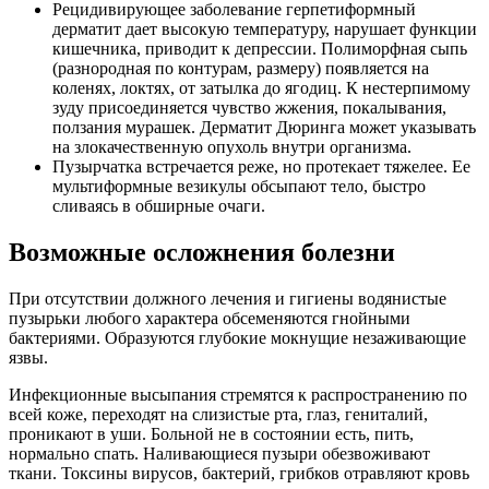
Рецидивирующее заболевание герпетиформный
дерматит дает высокую температуру, нарушает функции
кишечника, приводит к депрессии. Полиморфная сыпь
(разнородная по контурам, размеру) появляется на
коленях, локтях, от затылка до ягодиц. К нестерпимому
зуду присоединяется чувство жжения, покалывания,
ползания мурашек. Дерматит Дюринга может указывать
на злокачественную опухоль внутри организма.
Пузырчатка встречается реже, но протекает тяжелее. Ее
мультиформные везикулы обсыпают тело, быстро
сливаясь в обширные очаги.
Возможные осложнения болезни
При отсутствии должного лечения и гигиены водянистые
пузырьки любого характера обсеменяются гнойными
бактериями. Образуются глубокие мокнущие незаживающие
язвы.
Инфекционные высыпания стремятся к распространению по
всей коже, переходят на слизистые рта, глаз, гениталий,
проникают в уши. Больной не в состоянии есть, пить,
нормально спать. Наливающиеся пузыри обезвоживают
ткани. Токсины вирусов, бактерий, грибков отравляют кровь