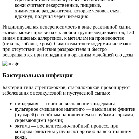
кожи считают лекарственные, пищевые,
химические раздражители, которые человек съел,
вдохнул, получил через инъекцию.
Индивидуальная непереносимость в виде реактивной сыпи,
экземы может проявиться к любой группе медикаментов, 120
видам пищевых аллергенов, к металлам на производстве
(никель, кобальт, хром). Симптомы токсикодермии исчезают
при отсутствии действия раздражителя и быстро
возвращаются при попадании в организм малейшей его дозы.
Бактериальная инфекция
Бактерии типа стрептококков, стафилококков провоцируют
заболевания с везикулезной и пустулезной сыпью:
пиодермия — гнойное воспаление эпидермиса;
вульгарное смешанное импетиго — высыпание фликтен
(пузырей) с гнойным наполнением и грубыми корками,
скрывающими эрозии;
эктима — воспалительно-гнойный процесс, при
котором фликтены углубляют эрозию на всю толщину
кожи.