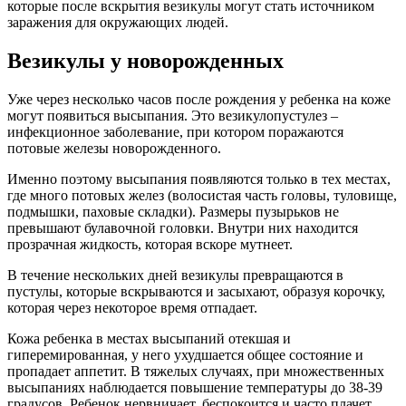
которые после вскрытия везикулы могут стать источником
заражения для окружающих людей.
Везикулы у новорожденных
Уже через несколько часов после рождения у ребенка на коже
могут появиться высыпания. Это везикулопустулез –
инфекционное заболевание, при котором поражаются
потовые железы новорожденного.
Именно поэтому высыпания появляются только в тех местах,
где много потовых желез (волосистая часть головы, туловище,
подмышки, паховые складки). Размеры пузырьков не
превышают булавочной головки. Внутри них находится
прозрачная жидкость, которая вскоре мутнеет.
В течение нескольких дней везикулы превращаются в
пустулы, которые вскрываются и засыхают, образуя корочку,
которая через некоторое время отпадает.
Кожа ребенка в местах высыпаний отекшая и
гиперемированная, у него ухудшается общее состояние и
пропадает аппетит. В тяжелых случаях, при множественных
высыпаниях наблюдается повышение температуры до 38-39
градусов. Ребенок нервничает, беспокоится и часто плачет.