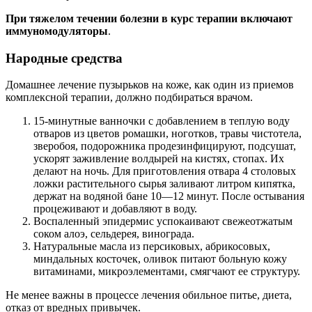
При тяжелом течении болезни в курс терапии включают
иммуномодуляторы
.
Народные средства
Домашнее лечение пузырьков на коже, как один из приемов
комплексной терапии, должно подбираться врачом.
15-минутные ванночки с добавлением в теплую воду
отваров из цветов ромашки, ноготков, травы чистотела,
зверобоя, подорожника продезинфицируют, подсушат,
ускорят заживление волдырей на кистях, стопах. Их
делают на ночь. Для приготовления отвара 4 столовых
ложки растительного сырья заливают литром кипятка,
держат на водяной бане 10—12 минут. После остывания
процеживают и добавляют в воду.
Воспаленный эпидермис успокаивают свежеотжатым
соком алоэ, сельдерея, винограда.
Натуральные масла из персиковых, абрикосовых,
миндальных косточек, оливок питают больную кожу
витаминами, микроэлементами, смягчают ее структуру.
Не менее важны в процессе лечения обильное питье, диета,
отказ от вредных привычек.