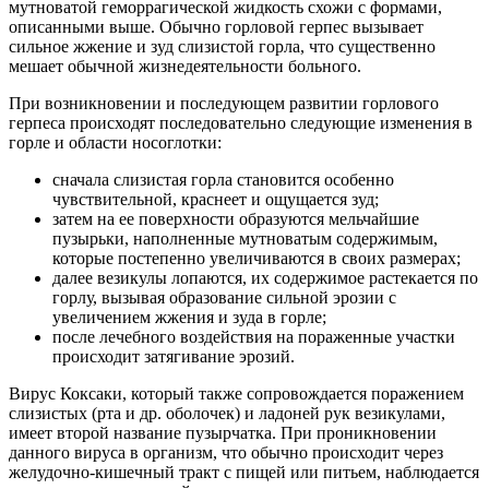
мутноватой геморрагической жидкость схожи с формами,
описанными выше. Обычно горловой герпес вызывает
сильное жжение и зуд слизистой горла, что существенно
мешает обычной жизнедеятельности больного.
При возникновении и последующем развитии горлового
герпеса происходят последовательно следующие изменения в
горле и области носоглотки:
сначала слизистая горла становится особенно
чувствительной, краснеет и ощущается зуд;
затем на ее поверхности образуются мельчайшие
пузырьки, наполненные мутноватым содержимым,
которые постепенно увеличиваются в своих размерах;
далее везикулы лопаются, их содержимое растекается по
горлу, вызывая образование сильной эрозии с
увеличением жжения и зуда в горле;
после лечебного воздействия на пораженные участки
происходит затягивание эрозий.
Вирус Коксаки, который также сопровождается поражением
слизистых (рта и др. оболочек) и ладоней рук везикулами,
имеет второй название пузырчатка. При проникновении
данного вируса в организм, что обычно происходит через
желудочно-кишечный тракт с пищей или питьем, наблюдается