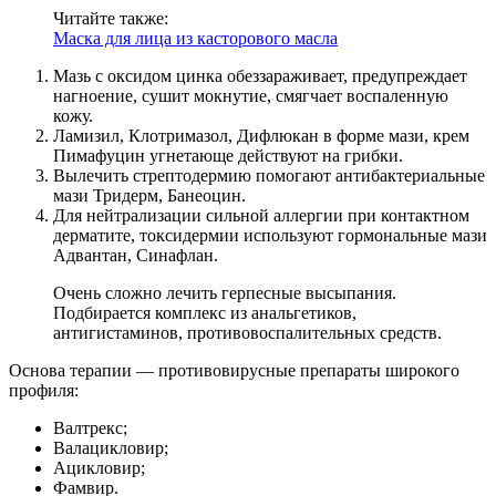
Читайте также:
Маска для лица из касторового масла
Мазь с оксидом цинка обеззараживает, предупреждает
нагноение, сушит мокнутие, смягчает воспаленную
кожу.
Ламизил, Клотримазол, Дифлюкан в форме мази, крем
Пимафуцин угнетающе действуют на грибки.
Вылечить стрептодермию помогают антибактериальные
мази Тридерм, Банеоцин.
Для нейтрализации сильной аллергии при контактном
дерматите, токсидермии используют гормональные мази
Адвантан, Синафлан.
Очень сложно лечить герпесные высыпания.
Подбирается комплекс из анальгетиков,
антигистаминов, противовоспалительных средств.
Основа терапии — противовирусные препараты широкого
профиля:
Валтрекс;
Валацикловир;
Ацикловир;
Фамвир.