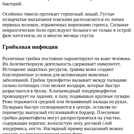
бактерий.
Особенно тяжело протекает герпесный лишай. Густые
пузырчатые высыпания поясками располагаются по линии
нервных волокон, пораженных вирионами герпеса. Сильные
невралгические боли преследуют больного не только в острой
фазе патогенеза, но и многие месяцы спустя.
Грибковая инфекция
Различные грибки постоянно паразитируют на коже человека.
Их болезнетворную деятельность сдерживает иммунитет.
Истощение защитных ресурсов, травмы кожи создают
благоприятные условия для активизации микозных
заболеваний. Грибок трихофитон вызывает между пальцами
сильно потеющих стоп мелкие волдыри, которые быстро
разрастаются в буллы. Хлопьевидный эпидерморфитон
провоцирует на ладонях, в паху, подмышках крупные пузыри.
Реже поражается средний или безымянный пальцы на руках.
Пузырьки быстро сплющиваются в центре, оставляя по
периметру выпуклый отслоившийся бордюр. Плесневые
грибки-дерматофиты могут распространяться на участки,
содержащие кератин: волосистую зону, роговой слой
эпидермиса, ногти. Наглядный пример высыпаний можно
увидеть на представленном ниже фото.