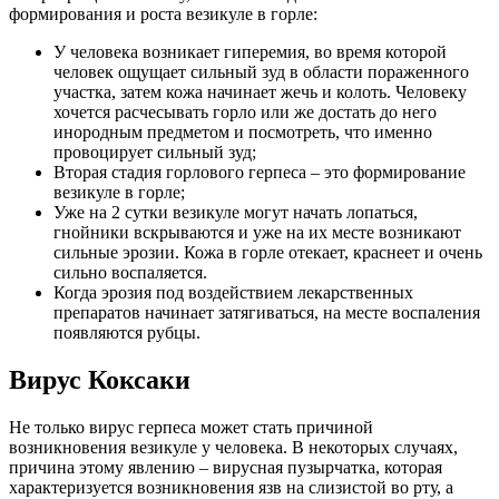
формирования и роста везикуле в горле:
У человека возникает гиперемия, во время которой
человек ощущает сильный зуд в области пораженного
участка, затем кожа начинает жечь и колоть. Человеку
хочется расчесывать горло или же достать до него
инородным предметом и посмотреть, что именно
провоцирует сильный зуд;
Вторая стадия горлового герпеса – это формирование
везикуле в горле;
Уже на 2 сутки везикуле могут начать лопаться,
гнойники вскрываются и уже на их месте возникают
сильные эрозии. Кожа в горле отекает, краснеет и очень
сильно воспаляется.
Когда эрозия под воздействием лекарственных
препаратов начинает затягиваться, на месте воспаления
появляются рубцы.
Вирус Коксаки
Не только вирус герпеса может стать причиной
возникновения везикуле у человека. В некоторых случаях,
причина этому явлению – вирусная пузырчатка, которая
характеризуется возникновения язв на слизистой во рту, а