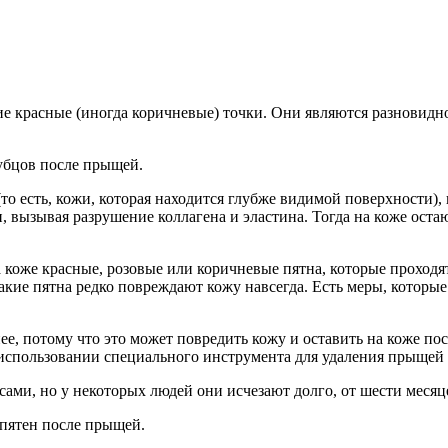
ие красные (иногда коричневые) точки. Они являются разновидн
убцов после прыщей.
 (то есть, кожи, которая находится глубже видимой поверхности
 вызывая разрушение коллагена и эластина. Тогда на коже оста
коже красные, розовые или коричневые пятна, которые проходят
такие пятна редко повреждают кожу навсегда. Есть меры, которы
ее, потому что это может повредить кожу и оставить на коже пос
б использовании специального инструмента для удаления прыщей
ами, но у некоторых людей они исчезают долго, от шести месяце
 пятен после прыщей.