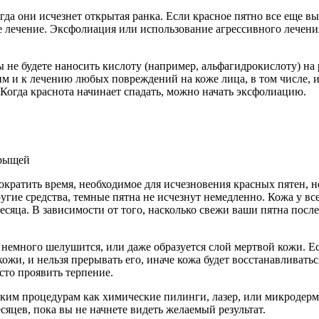
гда они исчезнет открытая ранка. Если красное пятно все еще в
е лечение. Эксфолиация или использование агрессивного лечения 
ы не будете наносить кислоту (например, альфагидрокислоту) на 
м и к лечению любых повреждений на коже лица, в том числе, и
Когда краснота начинает спадать, можно начать эксфолиацию.
прыщей
кратить время, необходимое для исчезновения красных пятен, н
гие средства, темные пятна не исчезнут немедленно. Кожа у все
есяца. В зависимости от того, насколько свежи ваши пятна посл
 немного шелушится, или даже образуется слой мертвой кожи. Есл
я кожи, и нельзя прерывать его, иначе кожа будет восстанавливат
сто проявить терпение.
аким процедурам как химические пилинги, лазер, или микродерма
сяцев, пока вы не начнете видеть желаемый результат.