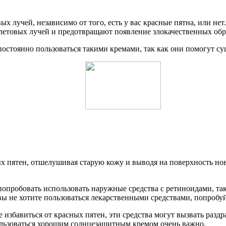
х лучей, независимо от того, есть у вас красные пятна, или не
летовых лучей и предотвращают появление злокачественных обр
постоянно пользоваться такими кремами, так как они помогут с
 пятен, отшелушивая старую кожу и выводя на поверхность нов
попробовать использовать наружные средства с ретиноидами, та
вы не хотите пользоваться лекарственными средствами, попробуй
 избавиться от красных пятен, эти средства могут вызвать разд
пользоваться хорошим солнцезащитным кремом очень важно.