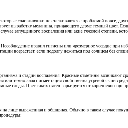
которые счастливчики не сталкиваются с проблемой вовсе, дру
цирует выработку меланина, придающего дерме темный цвет. Есл
случае запущенного воспаления или акне тяжелой степени, котор
 Несоблюдение правил гигиены или чрезмерное усердие при изб
тации возрастает, если подолгу нежиться под солнцем без спец
организма и стадии воспаления. Красные отметины возникают ср
вая или темно-алая пигментация свойственна угревой сыпи сред
емные следы. Цвет таких пятен варьируется от коричневого до п
ия на лице выраженная и обширная. Обычно в таком случае пок
 процедуры: