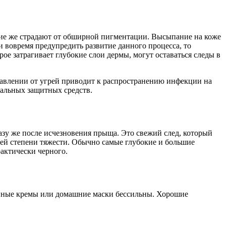
гие же страдают от обширной пигментации. Высыпание на коже
и вовремя предупредить развитие данного процесса, то
ое затрагивает глубокие слои дермы, могут оставаться следы в
авлении от угрей приводит к распространению инфекции на
иальных защитных средств.
азу же после исчезновения прыща. Это свежий след, который
ней степени тяжести. Обычно самые глубокие и большие
рактически черного.
упные кремы или домашние маски бессильны. Хорошие