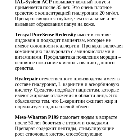
IAL-System АСР
повышает кожный тонус и
применяется после 35 лет. Это очень плотное
средство с концентрацией гиалуроната 20 мг/мл.
Препарат вводится глубже, чем остальные и не
вызывает образования папул на коже.
Teosyal PureSense Redensity
имеет в составе
лидокаин и подходит пациентам, которые не
имеют склонности к аллергии. Препарат включает
комбинацию гиалуроната с аминокислотами и
витаминами. Профилактика появления морщин –
основное показание к использованию данного
средства.
Hyalrepair
отечественного производства имеет в
составе гиалуронат, L-карнитин и аскорбиновую
кислоту. Средство подойдёт пациентам, которые
имеют жировые отложения в области лица. Это
объясняется тем, что L-карнитин сжигает жир и
нормализует водно-солевой обмен.
Meso-Wharton P199
помогает людям в возрасте
после 50 лет бороться с птозом и складками.
Препарат содержит пептиды, стимулирующие
рост стволовых клеток, способствующие