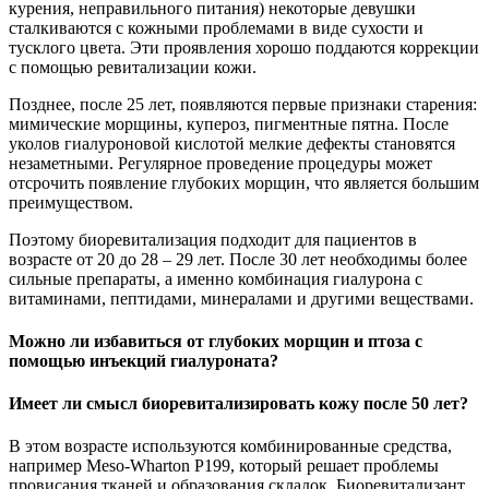
курения, неправильного питания) некоторые девушки
сталкиваются с кожными проблемами в виде сухости и
тусклого цвета. Эти проявления хорошо поддаются коррекции
с помощью ревитализации кожи.
Позднее, после 25 лет, появляются первые признаки старения:
мимические морщины, купероз, пигментные пятна. После
уколов гиалуроновой кислотой мелкие дефекты становятся
незаметными. Регулярное проведение процедуры может
отсрочить появление глубоких морщин, что является большим
преимуществом.
Поэтому биоревитализация подходит для пациентов в
возрасте от 20 до 28 – 29 лет. После 30 лет необходимы более
сильные препараты, а именно комбинация гиалурона с
витаминами, пептидами, минералами и другими веществами.
Можно ли избавиться от глубоких морщин и птоза с
помощью инъекций гиалуроната?
Имеет ли смысл биоревитализировать кожу после 50 лет?
В этом возрасте используются комбинированные средства,
например Meso-Wharton P199, который решает проблемы
провисания тканей и образования складок. Биоревитализант,