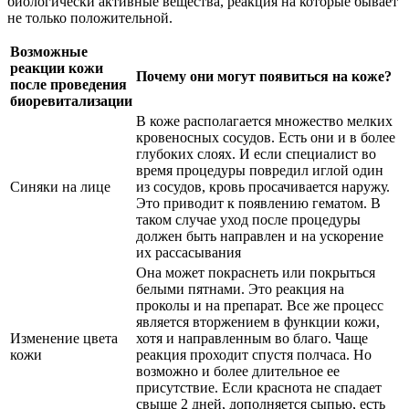
биологически активные вещества, реакция на которые бывает
не только положительной.
Возможные
реакции кожи
Почему они могут появиться на коже?
после проведения
биоревитализации
В коже располагается множество мелких
кровеносных сосудов. Есть они и в более
глубоких слоях. И если специалист во
время процедуры повредил иглой один
Синяки на лице
из сосудов, кровь просачивается наружу.
Это приводит к появлению гематом. В
таком случае уход после процедуры
должен быть направлен и на ускорение
их рассасывания
Она может покраснеть или покрыться
белыми пятнами. Это реакция на
проколы и на препарат. Все же процесс
является вторжением в функции кожи,
Изменение цвета
хотя и направленным во благо. Чаще
кожи
реакция проходит спустя полчаса. Но
возможно и более длительное ее
присутствие. Если краснота не спадает
свыше 2 дней, дополняется сыпью, есть