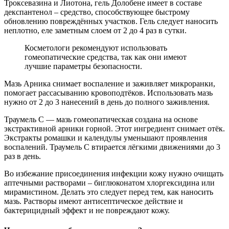
Троксевазина и Лиотона, гель Долобене имеет в составе
декспантенол – средство, способствующее быстрому
обновлению повреждённых участков. Гель следует наносить
неплотно, еле заметным слоем от 2 до 4 раз в сутки.
Косметологи рекомендуют использовать
гомеопатические средства, так как они имеют
лучшие параметры безопасности.
Мазь Арника снимает воспаление и заживляет микроранки,
помогает рассасыванию кровоподтёков. Использовать мазь
нужно от 2 до 3 нанесений в день до полного заживления.
Траумель С — мазь гомеопатическая создана на основе
экстрактивной арники горной. Этот ингредиент снимает отёк.
Экстракты ромашки и календулы уменьшают проявления
воспалений. Траумель С втирается лёгкими движениями до 3
раз в день.
Во избежание присоединения инфекции кожу нужно очищать
аптечными растворами – биглюконатом хлоргексидина или
мирамистином. Делать это следует перед тем, как наносить
мазь. Растворы имеют антисептическое действие и
бактерицидный эффект и не повреждают кожу.