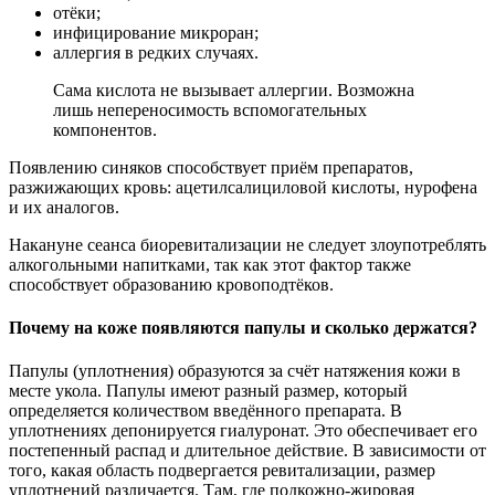
отёки;
инфицирование микроран;
аллергия в редких случаях.
Сама кислота не вызывает аллергии. Возможна
лишь непереносимость вспомогательных
компонентов.
Появлению синяков способствует приём препаратов,
разжижающих кровь: ацетилсалициловой кислоты, нурофена
и их аналогов.
Накануне сеанса биоревитализации не следует злоупотреблять
алкогольными напитками, так как этот фактор также
способствует образованию кровоподтёков.
Почему на коже появляются папулы и сколько держатся?
Папулы (уплотнения) образуются за счёт натяжения кожи в
месте укола. Папулы имеют разный размер, который
определяется количеством введённого препарата. В
уплотнениях депонируется гиалуронат. Это обеспечивает его
постепенный распад и длительное действие. В зависимости от
того, какая область подвергается ревитализации, размер
уплотнений различается. Там, где подкожно-жировая