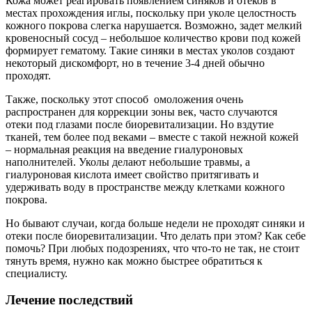
Кожа может реагировать появлением синяков и отеков в
местах прохождения иглы, поскольку при уколе целостность
кожного покрова слегка нарушается. Возможно, задет мелкий
кровеносный сосуд – небольшое количество крови под кожей
формирует гематому. Такие синяки в местах уколов создают
некоторый дискомфорт, но в течение 3-4 дней обычно
проходят.
Также, поскольку этот способ омоложения очень
распространен для коррекции зоны век, часто случаются
отеки под глазами после биоревитализации. Но вздутие
тканей, тем более под веками – вместе с такой нежной кожей
– нормальная реакция на введение гиалуроновых
наполнителей. Уколы делают небольшие травмы, а
гиалуроновая кислота имеет свойство притягивать и
удерживать воду в пространстве между клетками кожного
покрова.
Но бывают случаи, когда больше недели не проходят синяки и
отеки после биоревитализации. Что делать при этом? Как себе
помочь? При любых подозрениях, что что-то не так, не стоит
тянуть время, нужно как можно быстрее обратиться к
специалисту.
Лечение последствий