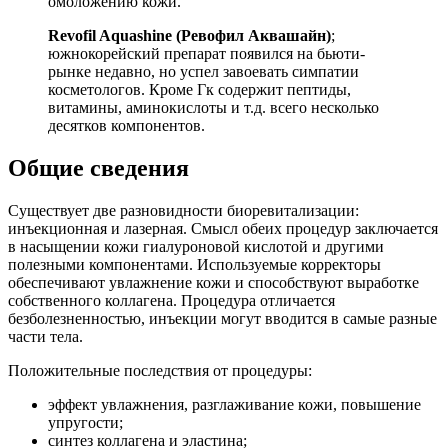
омоложению кожи.
Revofil Aquashine (Ревофил Аквашайн)
;
южнокорейский препарат появился на бьюти-
рынке недавно, но успел завоевать симпатии
косметологов. Кроме Гк содержит пептиды,
витамины, аминокислоты и т.д. всего несколько
десятков компонентов.
Общие сведения
Существует две разновидности биоревитализации:
инъекционная и лазерная. Смысл обеих процедур заключается
в насыщении кожи гиалуроновой кислотой и другими
полезными компонентами. Используемые корректоры
обеспечивают увлажнение кожи и способствуют выработке
собственного коллагена. Процедура отличается
безболезненностью, инъекции могут вводится в самые разные
части тела.
Положительные последствия от процедуры:
эффект увлажнения, разглаживание кожи, повышение
упругости;
синтез коллагена и эластина;