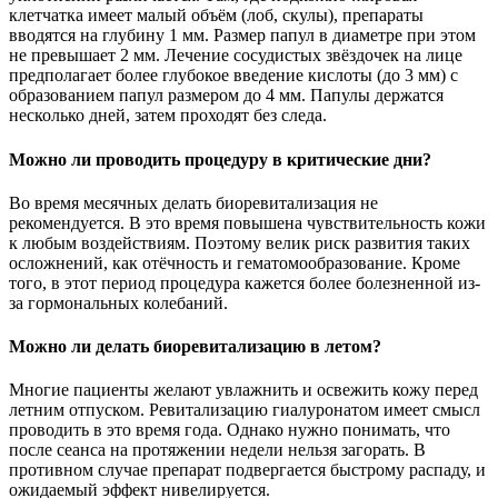
клетчатка имеет малый объём (лоб, скулы), препараты
вводятся на глубину 1 мм. Размер папул в диаметре при этом
не превышает 2 мм. Лечение сосудистых звёздочек на лице
предполагает более глубокое введение кислоты (до 3 мм) с
образованием папул размером до 4 мм. Папулы держатся
несколько дней, затем проходят без следа.
Можно ли проводить процедуру в критические дни?
Во время месячных делать биоревитализация не
рекомендуется. В это время повышена чувствительность кожи
к любым воздействиям. Поэтому велик риск развития таких
осложнений, как отёчность и гематомообразование. Кроме
того, в этот период процедура кажется более болезненной из-
за гормональных колебаний.
Можно ли делать биоревитализацию в летом?
Многие пациенты желают увлажнить и освежить кожу перед
летним отпуском. Ревитализацию гиалуронатом имеет смысл
проводить в это время года. Однако нужно понимать, что
после сеанса на протяжении недели нельзя загорать. В
противном случае препарат подвергается быстрому распаду, и
ожидаемый эффект нивелируется.