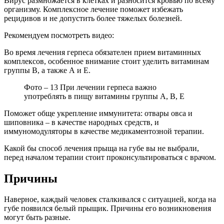
Вирус размножается в клетках и разносится кровью по всему
организму. Комплексное лечение поможет избежать
рецидивов и не допустить более тяжелых болезней.
Рекомендуем посмотреть видео:
Во время лечения герпеса обязателен прием витаминных
комплексов, особенное внимание стоит уделить витаминам
группы В, а также А и Е.
Фото – 13 При лечении герпеса важно
употреблять в пищу витамины группы А, В, Е
Поможет обще укрепление иммунитета: отвары овса и
шиповника – в качестве народных средств, и
иммуномодуляторы в качестве медикаментозной терапии.
Какой бы способ лечения прыща на губе вы не выбрали,
перед началом терапии стоит проконсультироваться с врачом.
Причины
Наверное, каждый человек сталкивался с ситуацией, когда на
губе появился белый прыщик. Причины его возникновения
могут быть разные.