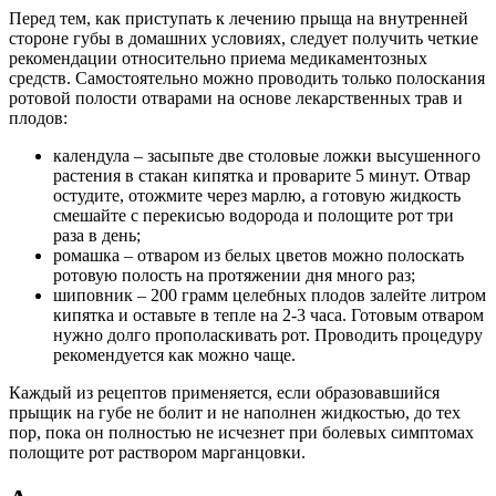
Перед тем, как приступать к лечению прыща на внутренней
стороне губы в домашних условиях, следует получить четкие
рекомендации относительно приема медикаментозных
средств. Самостоятельно можно проводить только полоскания
ротовой полости отварами на основе лекарственных трав и
плодов:
календула – засыпьте две столовые ложки высушенного
растения в стакан кипятка и проварите 5 минут. Отвар
остудите, отожмите через марлю, а готовую жидкость
смешайте с перекисью водорода и полощите рот три
раза в день;
ромашка – отваром из белых цветов можно полоскать
ротовую полость на протяжении дня много раз;
шиповник – 200 грамм целебных плодов залейте литром
кипятка и оставьте в тепле на 2-3 часа. Готовым отваром
нужно долго прополаскивать рот. Проводить процедуру
рекомендуется как можно чаще.
Каждый из рецептов применяется, если образовавшийся
прыщик на губе не болит и не наполнен жидкостью, до тех
пор, пока он полностью не исчезнет при болевых симптомах
полощите рот раствором марганцовки.