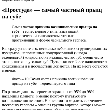
«Простуда» — самый частный прыщ
на губе
Самая частая
причина возникновения прыща на
губе
– герпес первого типа, вызвавший
герпетический гингивостоматит или
протекающий в форме лабиального герпеса.
Вы сразу узнаете его: несколько небольших сгруппированных
пузырьков, наполненных полупрозрачной (иногда
зеленоватой) жидкостью на нежных частях губ, очень часто
это прыщики в уголках губ. Пузырьки все более наполняются
содержимым и в последствии лопаются. На их месте остаются
язвочки.
Фото – 10 Самая частая причина возникновения
прыща на губе – герпес первого типа
По разным данным герпесом заражены от 95% до 98%
населения планеты, именно поэтому пугаться его
возникновения не стоит. Но не стоит и медлить с лечением,
поскольку герпесы – опасная группа вирусов, которая может
вызвать воспаление мозговых оболочек, выкидыши,