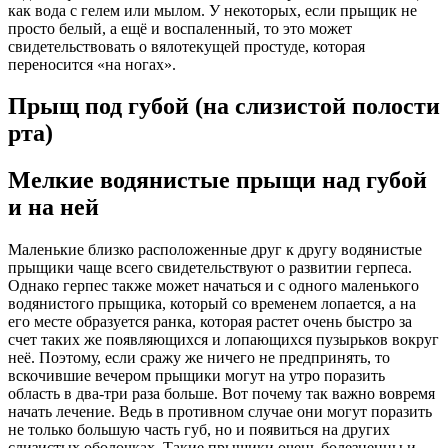
как вода с гелем или мылом. У некоторых, если прыщик не
просто белый, а ещё и воспаленный, то это может
свидетельствовать о вялотекущей простуде, которая
переносится «на ногах».
Прыщ под губой (на слизистой полости
рта)
Мелкие водянистые прыщи над губой
и на ней
Маленькие близко расположенные друг к другу водянистые
прыщики чаще всего свидетельствуют о развитии герпеса.
Однако герпес также может начаться и с одного маленького
водянистого прыщика, который со временем лопается, а на
его месте образуется ранка, которая растет очень быстро за
счет таких же появляющихся и лопающихся пузырьков вокруг
неё. Поэтому, если сражу же ничего не предпринять, то
вскочившие вечером прыщики могут на утро поразить
область в два-три раза больше. Вот почему так важно вовремя
начать лечение. Ведь в противном случае они могут поразить
не только большую часть губ, но и появиться на других
слизистых оболочках. Такие прыщики очень болезненны и