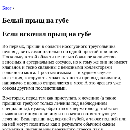
Блог
›
Белый прыщ на губе
Если вскочил прыщ на губе
Во-первых, прыщи в области носогубного треугольника
нельзя давить самостоятельно по одной простой причине.
Поскольку в этой области не только большое количество
венозных и артериальных сосудов, но к тому же они не имеют
клапанов и тесно связанны с венозными коллекторами
головного мозга. Простым языком — в худшем случае
инфекция, которую ты можешь занести при выдавливании,
напрямую с кровью отправляется в мозг. А это чревато уже
совсем другими последствиями.
Во-вторых, перед тем как приступать к лечению (а такие
прыщики требуют только лечения под наблюдением
специалиста), нужно, обратиться к дерматологу, чтобы он
выявил истинную причину и назначил соответствующее
лечение. Ведь прыщи над верхней губой, а также под ней или
на ней могут появиться как в результате обычной смены
косметики, питания или пережитого стресса, так и