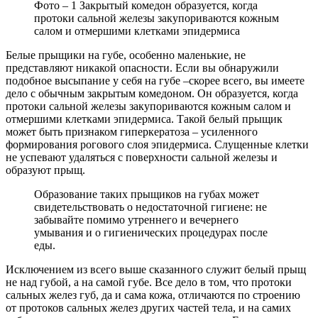
Фото – 1 Закрытый комедон образуется, когда
протоки сальной железы закупориваются кожным
салом и отмершими клетками эпидермиса
Белые прыщики на губе, особенно маленькие, не
представляют никакой опасности. Если вы обнаружили
подобное высыпание у себя на губе –скорее всего, вы имеете
дело с обычным закрытым комедоном. Он образуется, когда
протоки сальной железы закупориваются кожным салом и
отмершими клетками эпидермиса. Такой белый прыщик
может быть признаком гиперкератоза – усиленного
формирования рогового слоя эпидермиса. Слущенные клетки
не успевают удаляться с поверхности сальной железы и
образуют прыщ.
Образование таких прыщиков на губах может
свидетельствовать о недостаточной гигиене: не
забывайте помимо утреннего и вечернего
умывания и о гигиенических процедурах после
еды.
Исключением из всего выше сказанного служит белый прыщ
не над губой, а на самой губе. Все дело в том, что протоки
сальных желез губ, да и сама кожа, отличаются по строению
от протоков сальных желез других частей тела, и на самих