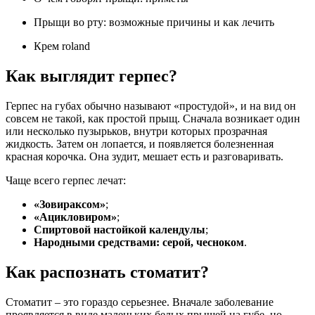
Прыщи во рту: возможные причины и как лечить
Крем roland
Как выглядит герпес?
Герпес на губах обычно называют «простудой», и на вид он
совсем не такой, как простой прыщ. Сначала возникает один
или несколько пузырьков, внутри которых прозрачная
жидкость. Затем он лопается, и появляется болезненная
красная корочка. Она зудит, мешает есть и разговаривать.
Чаще всего герпес лечат:
«Зовираксом»
;
«Ацикловиром»
;
Спиртовой настойкой календулы
;
Народными средствами: серой, чесноком
.
Как распознать стоматит?
Стоматит – это гораздо серьезнее. Вначале заболевание
проявляется в виде маленьких белых прыщей на губе, но