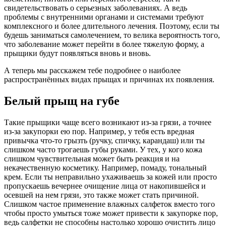
свидетельствовать о серьезных заболеваниях. А ведь
проблемы с внутренними органами и системами требуют
комплексного и более длительного лечения. Поэтому, если ты
будешь заниматься самолечением, то велика вероятность того,
что заболевание может перейти в более тяжелую форму, а
прыщики будут появляться вновь и вновь.
А теперь мы расскажем тебе подробнее о наиболее
распространённых видах прыщах и причинах их появления.
Белый прыщ на губе
Такие прыщики чаще всего возникают из-за грязи, а точнее
из-за закупорки ею пор. Например, у тебя есть вредная
привычка что-то грызть (ручку, спичку, карандаш) или ты
слишком часто трогаешь губы руками. У тех, у кого кожа
слишком чувствительная может быть реакция и на
некачественную косметику. Например, помаду, тональный
крем. Если ты неправильно ухаживаешь за кожей или просто
пропускаешь вечернее очищение лица от накопившейся и
осевшей на нем грязи, это также может стать причиной.
Слишком частое применение влажных салфеток вместо того
чтобы просто умыться тоже может привести к закупорке пор,
ведь салфетки не способны настолько хорошо очистить лицо