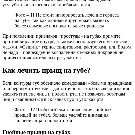
усугубить онкологические проблемы и т.д.
Фото – 11 Не стоит игнорировать лечение герпеса
на губе, так как данный вирус может вызвать
более серьезные воспалительные процессы
При появлении признаков «простуды» на губах примите
противовирусное внутрь, а также воспользуйтесь местными
мазями. «Сушить» герпес спиртовыми растворами или йодом
не надо – повреждение воспаленных кожных покровов не
принесет положительных результатов.
Как лечить прыщ на губе?
Если контуры губ обсыпало комедонами –белыми прыщиками
или черными точками – достаточно начать больше внимания
уделять гигиене лица и полости рта, не позволять остаткам
пищи скапливаться в складках губ и уголках рта.
Фото – 12 Чтобы избежать появления гнойных
прыщей на губах, больше уделяйте внимания
гигиене лица и полости рта
Гнойные прыщи на губах