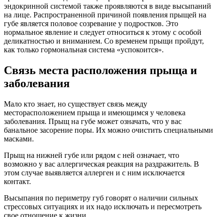
эндокринной системой также проявляются в виде высыпаний
на лице. Распространенной причиной появления прыщей на
губе является половое созревание у подростков. Это
нормальное явление и следует относиться к этому с особой
деликатностью и вниманием. Со временем прыщи пройдут,
как только гормональная система «успокоится».
Связь места расположения прыща и
заболевания
Мало кто знает, но существует связь между
месторасположением прыща и имеющимся у человека
заболевания. Прыщ на губе может означать, что у вас
банальное засорение поры. Их можно очистить специальными
масками.
Прыщ на нижней губе или рядом с ней означает, что
возможно у вас аллергическая реакция на раздражитель. В
этом случае выявляется аллерген и с ним исключается
контакт.
Высыпания по периметру губ говорят о наличии сильных
стрессовых ситуациях и их надо исключать и пересмотреть
свое отношение к жизни.