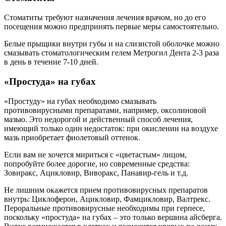
Стоматиты требуют назначения лечения врачом, но до его
посещения можно предпринять первые меры самостоятельно.
Белые прыщики внутри губы и на слизистой оболочке можно
смазывать стоматологическим гелем Метрогил Дента 2-3 раза
в день в течение 7-10 дней.
«Простуда» на губах
«Простуду» на губах необходимо смазывать
противовирусными препаратами, например, оксолиновой
мазью. Это недорогой и действенный способ лечения,
имеющий только один недостаток: при окислении на воздухе
мазь приобретает фиолетовый оттенок.
Если вам не хочется мириться с «цветастым» лицом,
попробуйте более дорогие, но современные средства:
Зовиракс, Ацикловир, Виворакс, Панавир-гель и т.д.
Не лишним окажется прием противовирусных препаратов
внутрь: Циклоферон, Ацикловир, Фамцикловир, Валтрекс.
Пероральные противовирусные необходимы при герпесе,
поскольку «простуда» на губах – это только вершина айсберга.