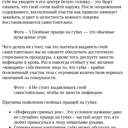
губе вы увидите в его центре белую головку – это будет
означать, что гной готов выйти наружу. После опорожнения
содержимого, воспаленный участок как правило начинает
заживать, и цвет и целостность кожного покрова
восстанавливаются самостоятельно.
Фото – 3 Гнойные прыщи на губах — это обычные
вульгарные угри
Чего делать не стоит, так это пытаться выдавить гной
самостоятельно: вы не сможете обеспечить достаточную
стерильность процедуры, а кроме того, рискуете занести
инфекцию в кровь. Раз и навсегда отобьет у вас желание
«ковырять» собственное лицо то, что губы – крайне
болезненный участок тела с огромным количеством нервных
окончаний на поверхности.
Фото – 4 Не стоит выдавливать гной
самостоятельно, чтобы не занести инфекцию
Причины появления гнойных прыщей на губах:
«Инфекция грязных рук». Это условное название дано
не случайно: прыщи на губах – частый недуг тех, кто
любит прикасаться к лицу немытыми руками.
Гормональные нарушения: губы может обсыпать на