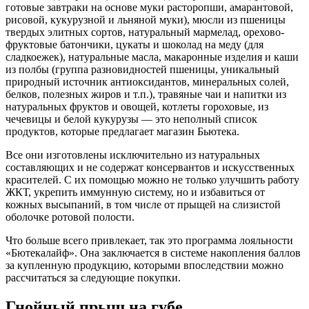
готовые завтраки на основе муки расторопши, амарантовой,
рисовой, кукурузной и льняной муки), мюсли из пшеницы
твердых элитных сортов, натуральный мармелад, орехово-
фруктовые батончики, цукаты и шоколад на меду (для
сладкоежек), натуральные масла, макаронные изделия и каши
из полбы (группа разновидностей пшеницы, уникальный
природный источник антиоксидантов, минеральных солей,
белков, полезных жиров и т.п.), травяные чаи и напитки из
натуральных фруктов и овощей, котлеты гороховые, из
чечевицы и белой кукурузы — это неполный список
продуктов, которые предлагает магазин Бьютека.
Все они изготовлены исключительно из натуральных
составляющих и не содержат консервантов и искусственных
красителей. С их помощью можно не только улучшить работу
ЖКТ, укрепить иммунную систему, но и избавиться от
кожных высыпаний, в том числе от прыщей на слизистой
оболочке ротовой полости.
Что больше всего привлекает, так это программа лояльности
«Бютекалайф». Она заключается в системе накопления баллов
за купленную продукцию, которыми впоследствии можно
рассчитаться за следующие покупки.
Гнойный прыщ на губе