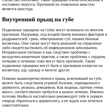
постоянно чешутся. Причиной их появления зачастую
является простуда.
Внутренний прыщ на губе
Подкожные прыщики на губах могут возникать по многим
причинам. Например, под воздействием внешних факторов и
раздражителей: грязь, обветривание губ, некачественная
косметика. Они также могут быть реакцией на отравление
либо свидетельствовать об инфекционном заболевании.
Неправильное питание и как следствие проблемы с
желудочно-кишечным трактом, а также проблемы с сердцем,
почками и печенью тоже могут быть причиной. Также
подкожные прыщики могут быть и признаком аллергии на
косметику, еду, одежду и многое другое.
Помимо вышеперечисленного прыщ, вскочивший на губе,
м
ож
ет быть следствием угревой болезни, периорального
дерматита, розацеа, демодекоза. Как видишь, причин очень
много, соответственно требуется и разное лечение. Именно
поэтому 6tu4ka.ru настоятельно рекомендует тебе в первую
очередь обратиться к дерматологу, а не ждать или лечиться
самостоятельно.