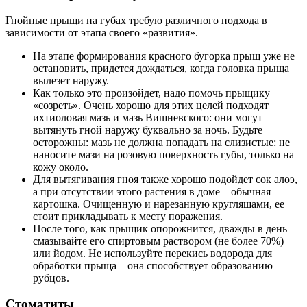
Гнойные прыщи на губах требую различного подхода в
зависимости от этапа своего «развития».
На этапе формирования красного бугорка прыщ уже не
остановить, придется дождаться, когда головка прыща
вылезет наружу.
Как только это произойдет, надо помочь прыщику
«созреть». Очень хорошо для этих целей подходят
ихтиоловая мазь и мазь Вишневского: они могут
вытянуть гной наружу буквально за ночь. Будьте
осторожны: мазь не должна попадать на слизистые: не
наносите мази на розовую поверхность губы, только на
кожу около.
Для вытягивания гноя также хорошо подойдет сок алоэ,
а при отсутствии этого растения в доме – обычная
картошка. Очищенную и нарезанную кругляшами, ее
стоит прикладывать к месту поражения.
После того, как прыщик опорожнится, дважды в день
смазывайте его спиртовым раствором (не более 70%)
или йодом. Не используйте перекись водорода для
обработки прыща – она способствует образованию
рубцов.
Стоматиты