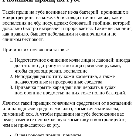
Такой прыщ на губе возникает из-за бактерий, проникших в
микротрещины на коже. Он выглядит точно так же, как и
воспаления на лбу, носу, щеках: беловатый гнойник, который
довольно быстро вызревает и прорывается. Такие высыпания,
как правило, бывают небольшими и одиночными и не
слишком беспокоят.
Причины их появления таковы:
Недостаточное очищение кожи лица и ладоней: иногда
достаточно дотронуться до лица грязными руками,
чтобы спровоцировать воспаление.
Неподходящая по типу кожи косметика, а также
некачественные и просроченные средства.
Привычка грызть карандаш или держать в зубах
посторонние предметы: на них тоже полно бактерий.
Лечится такой прыщик точечными средствами от воспалений
или народными средствами: алоэ, косметические масла,
лимонный сок. А чтобы прыщики на губе беспокоили вас
реже, замените неподходящую косметику и контролируйте,
чем вы прикасаетесь ко рту.
О чем говорят прыщи: приметы