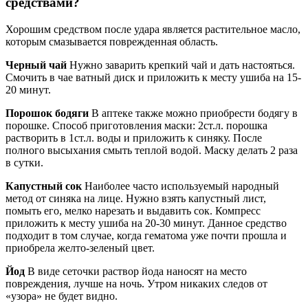
средствами?
Хорошим средством после удара является растительное масло,
которым смазывается поврежденная область.
Черный чай
Нужно заварить крепкий чай и дать настояться.
Смочить в чае ватный диск и приложить к месту ушиба на 15-
20 минут.
Порошок бодяги
В аптеке также можно приобрести бодягу в
порошке. Способ приготовления маски: 2ст.л. порошка
растворить в 1ст.л. воды и приложить к синяку. После
полного высыхания смыть теплой водой. Маску делать 2 раза
в сутки.
Капустный сок
Наиболее часто используемый народный
метод от синяка на лице. Нужно взять капустный лист,
помыть его, мелко нарезать и выдавить сок. Компресс
приложить к месту ушиба на 20-30 минут. Данное средство
подходит в том случае, когда гематома уже почти прошла и
приобрела желто-зеленый цвет.
Йод
В виде сеточки раствор йода наносят на место
повреждения, лучше на ночь. Утром никаких следов от
«узора» не будет видно.