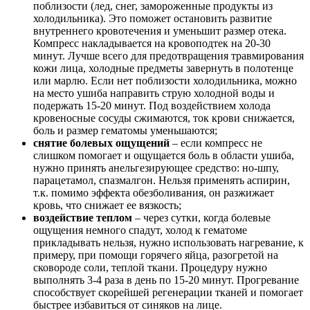
поблизости (лед, снег, замороженные продукты из
холодильника). Это поможет остановить развитие
внутреннего кровотечения и уменьшит размер отека.
Компресс накладывается на кровоподтек на 20-30
минут. Лучше всего для предотвращения травмирования
кожи лица, холодные предметы завернуть в полотенце
или марлю. Если нет поблизости холодильника, можно
на место ушиба направить струю холодной воды и
подержать 15-20 минут. Под воздействием холода
кровеносные сосуды сжимаются, ток крови снижается,
боль и размер гематомы уменьшаются;
снятие болевых ощущений
– если компресс не
слишком помогает и ощущается боль в области ушиба,
нужно принять анельгезирующее средство: но-шпу,
парацетамол, спазмалгон. Нельзя применять аспирин,
т.к. помимо эффекта обезболивания, он разжижает
кровь, что снижает ее вязкость;
воздействие теплом
– через сутки, когда болевые
ощущения немного спадут, холод к гематоме
прикладывать нельзя, нужно использовать нагревание, к
примеру, при помощи горячего яйца, разогретой на
сковороде соли, теплой ткани. Процедуру нужно
выполнять 3-4 раза в день по 15-20 минут. Прогревание
способствует скорейшей регенерации тканей и помогает
быстрее избавиться от синяков на лице.