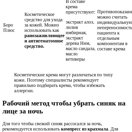
В составе
крема
Противопоказан
присутствуют:
Косметическое
можно считать
средство для ухода
экстракт алоэ,
индивидуальну
Боро
за кожей. Можно
лилия
непереносимост
Плюс
использовать как
имбирная,
пациента к
ранозаживляющее
экстракт
отдельным
и антигематомное
дерева Ним,
компонентам в
средство.
масло сандала,
составе крема
масло
ветиверы
Косметические крема могут различаться по типу
кожи. Поэтому специалисты рекомендует
правильно подбирать крема, чтобы избежать
аллергии.
Рабочий метод чтобы убрать синяк на
лице за ночь
Для того чтобы свежий синяк рассосался за ночь,
рекомендуется использовать
компресс из крахмала
. Для