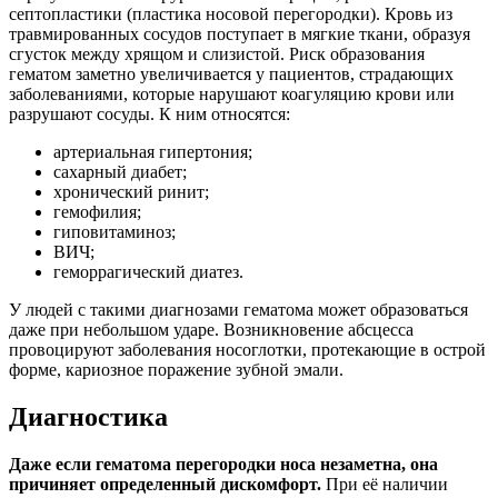
септопластики (пластика носовой перегородки). Кровь из
травмированных сосудов поступает в мягкие ткани, образуя
сгусток между хрящом и слизистой. Риск образования
гематом заметно увеличивается у пациентов, страдающих
заболеваниями, которые нарушают коагуляцию крови или
разрушают сосуды. К ним относятся:
артериальная гипертония;
сахарный диабет;
хронический ринит;
гемофилия;
гиповитаминоз;
ВИЧ;
геморрагический диатез.
У людей с такими диагнозами гематома может образоваться
даже при небольшом ударе. Возникновение абсцесса
провоцируют заболевания носоглотки, протекающие в острой
форме, кариозное поражение зубной эмали.
Диагностика
Даже если гематома перегородки носа незаметна, она
причиняет определенный дискомфорт.
При её наличии