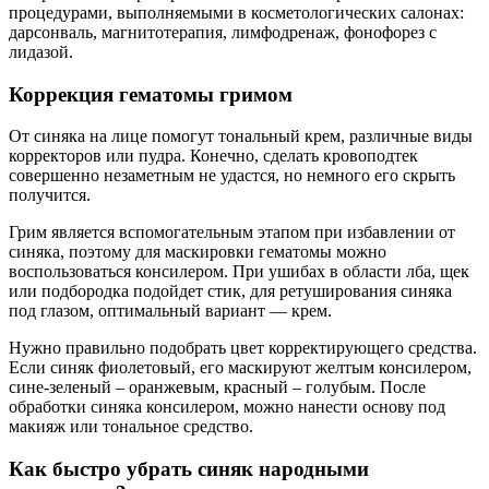
процедурами, выполняемыми в косметологических салонах:
дарсонваль, магнитотерапия, лимфодренаж, фонофорез с
лидазой.
Коррекция гематомы гримом
От синяка на лице помогут тональный крем, различные виды
корректоров или пудра. Конечно, сделать кровоподтек
совершенно незаметным не удастся, но немного его скрыть
получится.
Грим является вспомогательным этапом при избавлении от
синяка, поэтому для маскировки гематомы можно
воспользоваться консилером. При ушибах в области лба, щек
или подбородка подойдет стик, для ретуширования синяка
под глазом, оптимальный вариант — крем.
Нужно правильно подобрать цвет корректирующего средства.
Если синяк фиолетовый, его маскируют желтым консилером,
сине-зеленый – оранжевым, красный – голубым. После
обработки синяка консилером, можно нанести основу под
макияж или тональное средство.
Как быстро убрать синяк народными