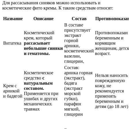
Для рассасывания синяков можно использовать и
косметические фито кремы. К таким средствам относят:
Название
Описание
Состав
Противопоказа
В составе
присутствует
Косметический
Противопоказан
экстракт
крем, который
беременным и
горной
Витатека
рассасывает
кормящим
арники,
небольшие синяки
женщинам, детс
косметический
и гематомы.
возраст.
вазелин,
глицерин,
Состав:
Косметическое
арника горная
Нельзя наносить
средство
с
(экстракт),
поврежденную
натуральным
бадяга
Крем с
кожу, не
составом.
(экстракт
арникой
рекомендуется
Применяется при
морской
и бадягой
применять
ушибах и других
губки),
беременным и
механических
парафин
детям (до 18 лет)
травмах
мягкий,
глицерин