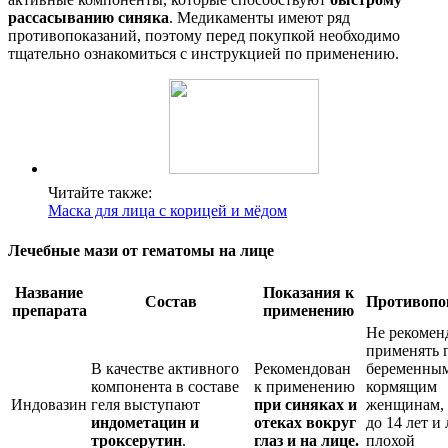
рассасыванию синяка
. Медикаменты имеют ряд
противопоказаний, поэтому перед покупкой необходимо
тщательно ознакомиться с инструкцией по применению.
Читайте также:
Маска для лица с корицей и мёдом
Лечебные мази от гематомы на лице
Название
Показания к
Состав
Противопо
препарата
применению
Не рекомен
применять 
В качестве активного
Рекомендован
беременны
компонента в составе
к применению
кормящим
Индовазин
геля выступают
при синяках и
женщинам, 
индометацин и
отеках вокруг
до 14 лет и
троксерутин
.
глаз и на лице.
плохой