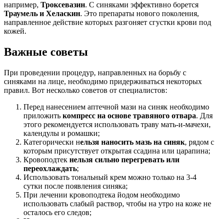
например,
Троксевазин
. С синяками эффективно борется
Траумель и Хеласкин
. Это препараты нового поколения,
направленное действие которых разгоняет сгустки крови под
кожей.
Важные советы
При проведении процедур, направленных на борьбу с
синяками на лице, необходимо придерживаться некоторых
правил. Вот несколько советов от специалистов:
Перед нанесением аптечной мази на синяк необходимо
приложить
компресс на основе травяного отвара
. Для
этого рекомендуется использовать траву мать-и-мачехи,
календулы и ромашки;
Категорически н
ельзя наносить мазь на синяк
, рядом с
которым присутствует открытая ссадина или царапина;
Кровоподтек
нельзя сильно перегревать или
переохлаждать
;
Использовать тональный крем можно только на 3-4
сутки после появления синяка;
При лечении кровоподтека йодом необходимо
использовать слабый раствор, чтобы на утро на коже не
осталось его следов;