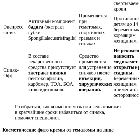
свертываем
крови.
Применяется
Противопок
Активный компонент-
при
детям до 14 
Экспресс
бадяга
(экстракт
гематомах,
беременны
синяк
губки
спортивных
кормящим
Spongillalacustrisfragils).
травмах и
женщинам.
синяках.
Не рекомен
В составе
Средство
наносить
лекарственного
применяется
медикамет
средства присутствует
для устранения
открытые 
Синяк-
экстракт пиявки
,
синяков
после
ссадины.
Офф
пентоксифилин,
инъекций,
Беременны
карбомер, ТЭА, БОА,
хирургических
женщинам
этоксидигликоль.
операций.
применять 
осторожнос
Разобраться, какая именно мазь или гель поможет
в кратчайшие сроки избавиться от синяка,
поможет специалист.
Косметические фито кремы от гематомы на лице