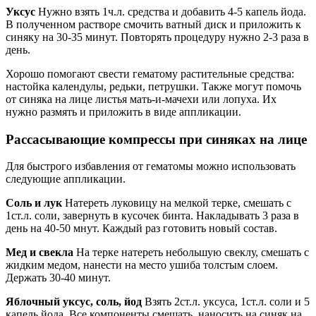
Уксус
Нужно взять 1ч.л. средства и добавить 4-5 капель йода.
В полученном растворе смочить ватный диск и приложить к
синяку на 30-35 минут. Повторять процедуру нужно 2-3 раза в
день.
Хорошо помогают свести гематому растительные средства:
настойка календулы, редьки, петрушки. Также могут помочь
от синяка на лице листья мать-и-мачехи или лопуха. Их
нужно размять и приложить в виде аппликации.
Рассасывающие компрессы при синяках на лице
Для быстрого избавления от гематомы можно использовать
следующие аппликации.
Соль и лук
Натереть луковицу на мелкой терке, смешать с
1ст.л. соли, завернуть в кусочек бинта. Накладывать 3 раза в
день на 40-50 мнут. Каждый раз готовить новый состав.
Мед и свекла
На терке натереть небольшую свеклу, смешать с
жидким медом, нанести на место ушиба толстым слоем.
Держать 30-40 минут.
Яблочный уксус, соль, йод
Взять 2ст.л. уксуса, 1ст.л. соли и 5
капель йода. Все компоненты смешать, наносить на синяк на