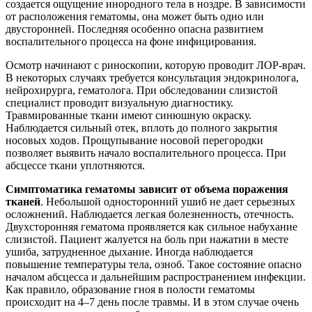
создается ощущение инородного тела в ноздре. В зависимости
от расположения гематомы, она может быть одно или
двусторонней. Последняя особенно опасна развитием
воспалительного процесса на фоне инфицирования.
Осмотр начинают с риноскопии, которую проводит ЛОР-врач.
В некоторых случаях требуется консультация эндокринолога,
нейрохирурга, гематолога. При обследовании слизистой
специалист проводит визуальную диагностику.
Травмированные ткани имеют синюшную окраску.
Наблюдается сильный отек, вплоть до полного закрытия
носовых ходов. Прощупывание носовой перегородки
позволяет выявить начало воспалительного процесса. При
абсцессе ткани уплотняются.
Симптоматика гематомы зависит от объема поражения
тканей
. Небольшой односторонний ушиб не дает серьезных
осложнений. Наблюдается легкая болезненность, отечность.
Двухсторонняя гематома проявляется как сильное набухание
слизистой. Пациент жалуется на боль при нажатии в месте
ушиба, затрудненное дыхание. Иногда наблюдается
повышение температуры тела, озноб. Такое состояние опасно
началом абсцесса и дальнейшим распространением инфекции.
Как правило, образование гноя в полости гематомы
происходит на 4–7 день после травмы. И в этом случае очень