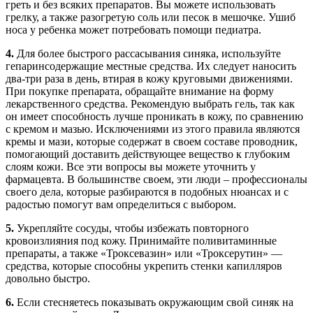
греть и без всяких препаратов. Вы можете использовать
грелку, а также разогретую соль или песок в мешочке. Ушиб
носа у ребенка может потребовать помощи педиатра.
4.
Для более быстрого рассасывания синяка, используйте
гепаринсодержащие местные средства. Их следует наносить
два-три раза в день, втирая в кожу круговыми движениями.
При покупке препарата, обращайте внимание на форму
лекарственного средства. Рекомендую выбрать гель, так как
он имеет способность лучше проникать в кожу, по сравнению
с кремом и мазью. Исключениями из этого правила являются
кремы и мази, которые содержат в своем составе проводник,
помогающий доставить действующее вещество к глубоким
слоям кожи. Все эти вопросы вы можете уточнить у
фармацевта. В большинстве своем, эти люди – профессионалы
своего дела, которые разбираются в подобных нюансах и с
радостью помогут вам определиться с выбором.
5.
Укрепляйте сосуды, чтобы избежать повторного
кровоизлияния под кожу. Принимайте поливитаминные
препараты, а также «Троксевазин» или «Троксерутин» —
средства, которые способны укрепить стенки капилляров
довольно быстро.
6.
Если стесняетесь показывать окружающим свой синяк на