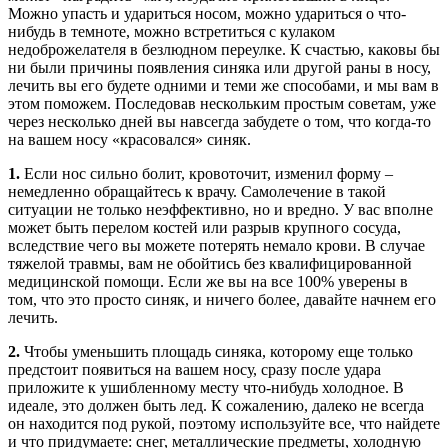
Можно упасть и удариться носом, можно удариться о что-
нибудь в темноте, можно встретиться с кулаком
недоброжелателя в безлюдном переулке. К счастью, каковы бы
ни были причины появления синяка или другой раны в носу,
лечить вы его будете одними и теми же способами, и мы вам в
этом поможем. Последовав нескольким простым советам, уже
через несколько дней вы навсегда забудете о том, что когда-то
на вашем носу «красовался» синяк.
1.
Если нос сильно болит, кровоточит, изменил форму –
немедленно обращайтесь к врачу. Самолечение в такой
ситуации не только неэффективно, но и вредно. У вас вполне
может быть перелом костей или разрыв крупного сосуда,
вследствие чего вы можете потерять немало крови. В случае
тяжелой травмы, вам не обойтись без квалифицированной
медицинской помощи. Если же вы на все 100% уверены в
том, что это просто синяк, и ничего более, давайте начнем его
лечить.
2.
Чтобы уменьшить площадь синяка, которому еще только
предстоит появиться на вашем носу, сразу после удара
приложите к ушибленному месту что-нибудь холодное. В
идеале, это должен быть лед. К сожалению, далеко не всегда
он находится под рукой, поэтому используйте все, что найдете
и что придумаете: снег, металлические предметы, холодную