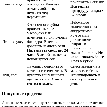
приложить к синяку.
Свекла, мед
мясорубку. Кашицу
Повторять
отжать, добавить
процедуру каждые
немного меда и
5-6 часов
.
перемешать.
Небольшое
3 чесночного зубца
количество сока
пропустить через
аккуратными
мясорубку или
круговыми
измельчить при помощи
движениями
Чеснок, уксус
блендера. В чеснок
втирать в
добавить немного соли.
пораженный
Настаивать средство 24
кожный покров.
Не
часа
. В лечебных целях
использовать более
используется сок.
2 раз в сутки.
Луковицу очистить от
Смесь завернуть в
кожицы и измельчить. В
марлю или бинт.
Лук, соль
луковую кашу всыпать
Прикладывать к
щепотку соли.
Смесь
синяку 3 раза в
слегка отжать.
день
Покупные средства
Аптечные мази и гели против синяков в своем составе имеют
активные компоненты, которые способствуют
быстрому