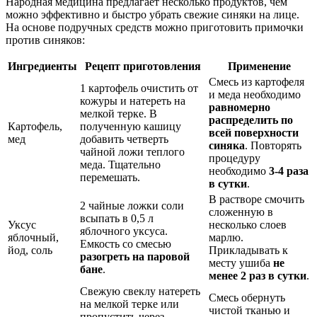
Народная медицина предлагает несколько продуктов, чем
можно эффективно и быстро убрать свежие синяки на лице.
На основе подручных средств можно приготовить примочки
против синяков:
Ингредиенты
Рецепт приготовления
Применение
Смесь из картофеля
1 картофель очистить от
и меда необходимо
кожуры и натереть на
равномерно
мелкой терке. В
распределить по
Картофель,
полученную кашицу
всей поверхности
мед
добавить четверть
синяка
. Повторять
чайной ложи теплого
процедуру
меда. Тщательно
необходимо
3-4 раза
перемешать.
в сутки
.
В растворе смочить
2 чайные ложки соли
сложенную в
всыпать в 0,5 л
Уксус
несколько слоев
яблочного уксуса.
яблочный,
марлю.
Емкость со смесью
йод, соль
Прикладывать к
разогреть на паровой
месту ушиба
не
бане
.
менее 2 раз в сутки
.
Свежую свеклу натереть
Смесь обернуть
на мелкой терке или
чистой тканью и
пропустить через