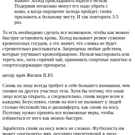
Важно! Холод прикладывать надолго нельзя.
Подержав несколько минут его надо убрать с
кожи, а когда ощущение холода пройдет, снова
приложить к больному месту. И так повторить 3-5
раз.
То есть необходимо сделать все возможное, чтобы как можно
быстрее остановить кровь. Холод вызывает резкое сужение
кровеносных сосудов, а это значит, что сливка не будет
стремительно расплываться. Запрещены любые действия,
которые улучшают кровообращение. Нельзя массировать или
тереть нос, пить горячий чай, принимать спиртные напитки и
спиртосодержащие препараты.
автор: врач Жилюк В.Ю.
Синяк на лице всегда требует к себе большего внимания, чем
синяки на других участках тела. Хотя бы потому, что наше
лицо всегда открыто, а следовательно, синяк виден всем и
каждому. Безусловно, синяк на ноге не вызывает у людей
столько беспокойства и дискомфорта, как синяк на носу.
Поэтому, нужно принять все возможные меры, чтобы
избавиться от него как можно быстрее.
Заработать синяк на носу вовсе не сложно. Футболиста им
может «наградить» мяч, неудачно прилетевший в лицо.