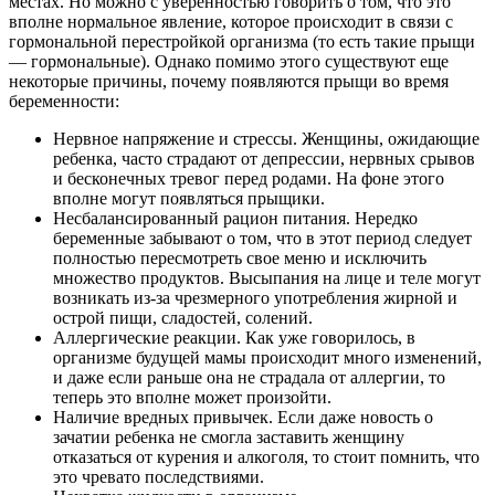
местах. Но можно с уверенностью говорить о том, что это
вполне нормальное явление, которое происходит в связи с
гормональной перестройкой организма (то есть такие прыщи
— гормональные). Однако помимо этого существуют еще
некоторые причины, почему появляются прыщи во время
беременности:
Нервное напряжение и стрессы. Женщины, ожидающие
ребенка, часто страдают от депрессии, нервных срывов
и бесконечных тревог перед родами. На фоне этого
вполне могут появляться прыщики.
Несбалансированный рацион питания. Нередко
беременные забывают о том, что в этот период следует
полностью пересмотреть свое меню и исключить
множество продуктов. Высыпания на лице и теле могут
возникать из-за чрезмерного употребления жирной и
острой пищи, сладостей, солений.
Аллергические реакции. Как уже говорилось, в
организме будущей мамы происходит много изменений,
и даже если раньше она не страдала от аллергии, то
теперь это вполне может произойти.
Наличие вредных привычек. Если даже новость о
зачатии ребенка не смогла заставить женщину
отказаться от курения и алкоголя, то стоит помнить, что
это чревато последствиями.