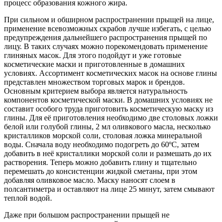
процесс образования кожного жира.
При сильном и обширном распространении прыщей на лице,
применение всевозможных скрабов лучше избегать, с целью
предупреждения дальнейшего распространения прыщей по
лицу. В таких случаях можно порекомендовать применение
глиняных масок. Для этого подойдут и уже готовые
косметические маски и приготовленные в домашних
условиях. Ассортимент косметических масок на основе глины
представлен множеством торговых марок и брендов.
Основным критерием выбора является натуральность
компонентов косметической маски. В домашних условиях не
составит особого труда приготовить косметическую маску из
глины. Для её приготовления необходимо две столовых ложки
белой или голубой глины, 2 мл оливкового масла, несколько
кристалликов морской соли, столовая ложка минеральной
воды. Сначала воду необходимо подогреть до 60ºС, затем
добавить в неё кристаллики морской соли и размешать до их
растворения. Теперь можно добавить глину и тщательно
перемешать до консистенции жидкой сметаны, при этом
добавляя оливковое масло. Маску наносят слоем в
полсантиметра и оставляют на лице 25 минут, затем смывают
теплой водой.
Даже при большом распространении прыщей не