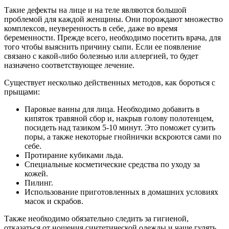
Такие дефекты на лице и на теле являются большой
проблемой для каждой женщины. Они порождают множество
комплексов, неуверенность в себе, даже во время
беременности. Прежде всего, необходимо посетить врача, для
того чтобы выяснить причину сыпи. Если ее появление
связано с какой-либо болезнью или аллергией, то будет
назначено соответствующее лечение.
Существует несколько действенных методов, как бороться с
прыщами:
Паровые ванны для лица. Необходимо добавить в
кипяток травяной сбор и, накрыв голову полотенцем,
посидеть над тазиком 5-10 минут. Это поможет сузить
поры, а также некоторые гнойнички вскроются сами по
себе.
Протирание кубиками льда.
Специальные косметические средства по уходу за
кожей.
Пилинг.
Использование приготовленных в домашних условиях
масок и скрабов.
Также необходимо обязательно следить за гигиеной,
отказаться от ношения синтетической одежды и чаще гулять