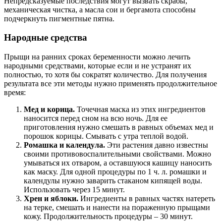
Непредсказуемые последствия могут вызвать скрабы,
механическая чистка, а масла сои и бергамота способны
подчеркнуть пигментные пятна.
Народные средства
Прыщи на ранних сроках беременности можно лечить
народными средствами, которые если и не устранят их
полностью, то хотя бы сократят количество. Для получения
результата все эти методы нужно применять продолжительное
время:
Мед и корица.
Точечная маска из этих ингредиентов
наносится перед сном на всю ночь. Для ее
приготовления нужно смешать в равных объемах мед и
порошок корицы. Смывать с утра теплой водой.
Ромашка и календула.
Эти растения давно известны
своими противовоспалительными свойствами. Можно
умываться их отваром, а оставшуюся кашицу наносить
как маску. Для одной процедуры по 1 ч. л. ромашки и
календулы нужно заварить стаканом кипящей воды.
Использовать через 15 минут.
Хрен и яблоки.
Ингредиенты в равных частях натереть
на терке, смешать и нанести на пораженную прыщами
кожу. Продолжительность процедуры – 30 минут.