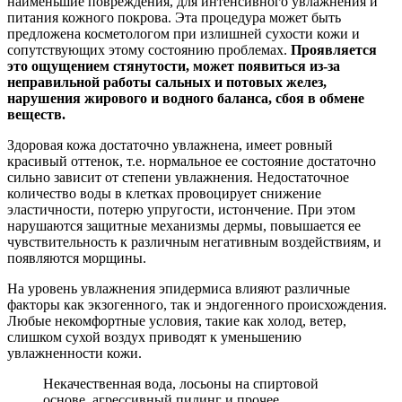
наименьшие повреждения, для интенсивного увлажнения и
питания кожного покрова. Эта процедура может быть
предложена косметологом при излишней сухости кожи и
сопутствующих этому состоянию проблемах.
Проявляется
это ощущением стянутости, может появиться из-за
неправильной работы сальных и потовых желез,
нарушения жирового и водного баланса, сбоя в обмене
веществ.
Здоровая кожа достаточно увлажнена, имеет ровный
красивый оттенок, т.е. нормальное ее состояние достаточно
сильно зависит от степени увлажнения. Недостаточное
количество воды в клетках провоцирует снижение
эластичности, потерю упругости, истончение. При этом
нарушаются защитные механизмы дермы, повышается ее
чувствительность к различным негативным воздействиям, и
появляются морщины.
На уровень увлажнения эпидермиса влияют различные
факторы как экзогенного, так и эндогенного происхождения.
Любые некомфортные условия, такие как холод, ветер,
слишком сухой воздух приводят к уменьшению
увлажненности кожи.
Некачественная вода, лосьоны на спиртовой
основе, агрессивный пилинг и прочее