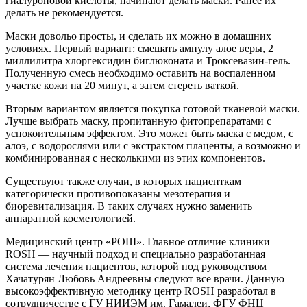
гиалуроновой кислоты, начинают делать маски. Ранее их
делать не рекомендуется.
Маски довольо просты, и сделать их можно в домашних
условиях. Первый вариант: смешать ампулу алое веры, 2
миллилитра хлоргексидин биглюконата и Троксевазин-гель.
Полученную смесь необходимо оставить на воспаленном
участке кожи на 20 минут, а затем стереть ваткой.
Вторым вариантом является покупка готовой тканевой маски.
Лучше выбрать маску, пропитанную фитопрепаратами с
успокоительным эффектом. Это может быть маска с медом, с
алоэ, с водорослями или с экстрактом плаценты, а возможно и
комбинированная с несколькими из этих компонентов.
Существуют также случаи, в которых пациенткам
категорически противопоказаны мезотерапия и
биоревитализация. В таких случаях нужно заменить
аппаратной косметологией.
Медицинский центр «РОШ». Главное отличие клиники
ROSH — научный подход и специально разработанная
система лечения пациентов, которой под руководством
Хачатурян Любовь Андреевны следуют все врачи. Данную
высокоэффективную методику центр ROSH разработал в
сотрудничестве с ГУ НИИЭМ им. Гамалеи, ФГУ ФНЦ