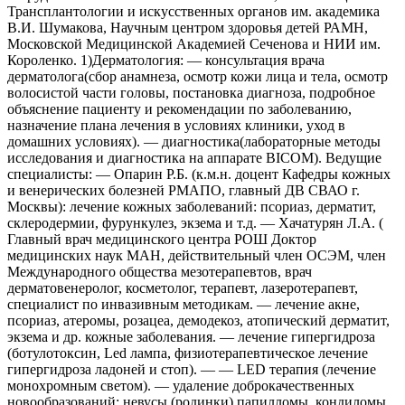
Трансплантологии и искусственных органов им. академика
В.И. Шумакова, Научным центром здоровья детей РАМН,
Московской Медицинской Академией Сеченова и НИИ им.
Короленко. 1)Дерматология: — консультация врача
дерматолога(сбор анамнеза, осмотр кожи лица и тела, осмотр
волосистой части головы, постановка диагноза, подробное
объяснение пациенту и рекомендации по заболеванию,
назначение плана лечения в условиях клиники, уход в
домашних условиях). — диагностика(лабораторные методы
исследования и диагностика на аппарате BICOM). Ведущие
специалисты: — Опарин Р.Б. (к.м.н. доцент Кафедры кожных
и венерических болезней РМАПО, главный ДВ СВАО г.
Москвы): лечение кожных заболеваний: псориаз, дерматит,
склеродермии, фурункулез, экзема и т.д. — Хачатурян Л.А. (
Главный врач медицинского центра РОШ Доктор
медицинских наук МАН, действительный член ОСЭМ, член
Международного общества мезотерапевтов, врач
дерматовенеролог, косметолог, терапевт, лазеротерапевт,
специалист по инвазивным методикам. — лечение акне,
псориаз, атеромы, розацеа, демодекоз, атопический дерматит,
экзема и др. кожные заболевания. — лечение гипергидроза
(ботулотоксин, Led лампа, физиотерапевтическое лечение
гипергидроза ладоней и стоп). — — LED терапия (лечение
монохромным светом). — удаление доброкачественных
новообразований: невусы (родинки),папилломы, кондиломы,