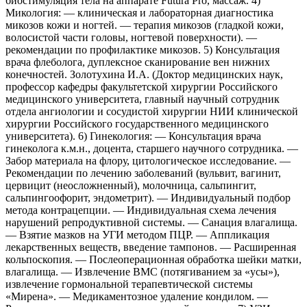
биостимуляция тела на аппарате Futura Pro, массаж. 4)
Микология: — клиническая и лабораторная диагностика
микозов кожи и ногтей. — терапия микозов (гладкой кожи,
волосистой части головы, ногтевой поверхности). —
рекомендации по профилактике микозов. 5) Консультация
врача флеболога, дуплексное сканирование вен нижних
конечностей. Золотухина И.А. (Доктор медицинских наук,
профессор кафедры факультетской хирургии Российского
медицинского университета, главный научный сотрудник
отдела ангиологии и сосудистой хирургии НИИ клинической
хирургии Российского государственного медицинского
университета). 6) Гинекология: — Консультация врача
гинеколога к.м.н., доцента, старшего научного сотрудника. —
Забор материала на флору, цитологическое исследование. —
Рекомендации по лечению заболеваний (вульвит, вагинит,
цервицит (неосложненный), молочница, сальпингит,
сальпингоофорит, эндометрит). — Индивидуальный подбор
метода контрацепции. — Индивидуальная схема лечения
нарушений репродуктивной системы. — Санация влагалища.
— Взятие мазков на УГИ методом ПЦР. — Аппликация
лекарственных веществ, введение тампонов. — Расширенная
кольпоскопия. — Послеоперационная обработка шейки матки,
влагалища. — Извлечение ВМС (потягиванием за «усы»),
извлечение гормональной терапевтической системы
«Мирена». — Медикаментозное удаление кондилом. —