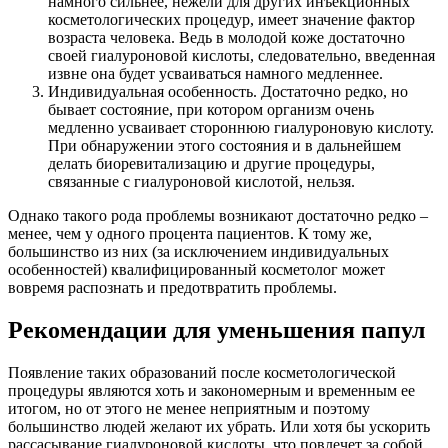
намного сильнее, нежели для других инъекционных
косметологических процедур, имеет значение фактор
возраста человека. Ведь в молодой коже достаточно
своей гиалуроновой кислоты, следовательно, введенная
извне она будет усваиваться намного медленнее.
Индивидуальная особенность. Достаточно редко, но
бывает состояние, при котором организм очень
медленно усваивает стороннюю гиалуроновую кислоту.
При обнаружении этого состояния и в дальнейшем
делать биоревитализацию и другие процедуры,
связанные с гиалуроновой кислотой, нельзя.
Однако такого рода проблемы возникают достаточно редко –
менее, чем у одного процента пациентов. К тому же,
большинство из них (за исключением индивидуальных
особенностей) квалифицированный косметолог может
вовремя распознать и предотвратить проблемы.
Рекомендации для уменьшения папул
Появление таких образований после косметологической
процедуры являются хоть и закономерным и временным ее
итогом, но от этого не менее неприятным и поэтому
большинство людей желают их убрать. Или хотя бы ускорить
рассасывание гиалуроновой кислоты, что повлечет за собой