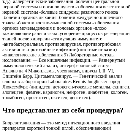
т.д.) -аллергетические заболевания -болезни центральной
нервной системы и органов чувств -заболевания вегетативной
нервной системы -болевые синдромы различного генеза
-болезни органов дыхания -болезни желудочно-кишечного
тракта -болезни костно-мышечной системы -заболевания
органов мочевыделения и половых органов -плохо
заживляющие раны и язвы -ускорение процессов регенерации
тканей после хирургии -стимуляция иммунитете
-антибактериальная, противовирусная, противогрибковая
активность -протозойные инфекции(глистные инвазии)
-онкологические заболевания 9) Лабораторные методы
исследование: — Все кишечные инфекции. — Развернутый
иммунологический анализ, интерефероновый статус. —
Анализ на 4 Микоплазмы, уреоплазму, вирусы I, II, VI,
Эпштейн Барр, Цитомегаловирус. — Генетический анализ
слюны в лаборатории Laboratoires Reunis Junglinster город
Люксембург. (липидген, детоксген-тяжелые металлы, скинген,
алопецген, фемген, кардиоген, нейроген, диабетген, кологен,
тромбоген, простатген, оксиген, дентиген).
Что представляет из себя процедура?
Биоревитализация — это метод инъекционного введения
препаратов короткой тонкой иглой, обеспечивающей