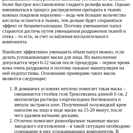
более быстрое восстановление гладкого рельефа кожи. Однако
вмешиваться в процесс распределения препарата в тканях
кожных покровов неразумно – ведь чем большее количество
кислоты останется в тканях, тем дольше будет сохраняться
эффект от биоревитализации. Поэтому уменьшение папул
стараются достичь путем уменьшения раздражения тканей и
отека – то есть, за счет ослабления воспалительного
компонента.
Наиболее эффективно уменьшить объем папул можно, если
делать успокаивающие маски для лица. Их выполнение
допускается через 6-12 часов после процедуры – первое время
кожа очень раздражена и поэтому никакие манипуляции на
ней недопустимы. Основными примерами таких масок
являются следующие:
В домашних условиях неплохо помогает такая маска –
смешивается столбик геля Троксевазина длиной 6 см, 2
миллилитра раствора хлоргексидина биглюконата и
ампула экстракта алое. Полученный полужидкий крем
наносим на лицо в виде маски на 15-20 минут, после
чего удаляем ватными дисками.
Отлично помогают разнообразные тканевые маски
заводского изготовления – в такой ситуации необходимо
содержание в них успокаивающих компонентов. В