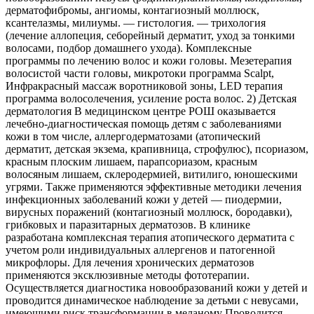
дерматофибромы, ангиомы, контагиозный моллюск,
ксантелазмы, милиумы. — гистология. — трихология
(лечение аллопеция, себорейный дерматит, уход за тонкими
волосами, подбор домашнего ухода). Комплексные
программы по лечению волос и кожи головы. Мезетерапия
волосистой части головы, микротоки программа Scalpt,
Инфракрасный массаж воротниковой зоны, LED терапия
программа волосолечения, усиление роста волос. 2) Детская
дерматология В медицинском центре РОШ оказывается
лечебно-диагностическая помощь детям с заболеваниями
кожи в том числе, аллергодерматозами (атопический
дерматит, детская экзема, крапивница, строфулюс), псориазом,
красным плоским лишаем, парапсориазом, красным
волосяным лишаем, склеродермией, витилиго, юношескими
угрями. Также применяются эффективные методики лечения
инфекционных заболеваний кожи у детей — пиодермии,
вирусных поражений (контагиозный моллюск, бородавки),
грибковых и паразитарных дерматозов. В клинике
разработана комплексная терапия атопического дерматита с
учетом роли индивидуальных аллергенов и патогенной
микрофлоры. Для лечения хронических дерматозов
применяются эксклюзивные методы фототерапии.
Осуществляется диагностика новообразований кожи у детей и
проводится динамическое наблюдение за детьми с невусами,
имеющими риск трансформации в меланому Проводится