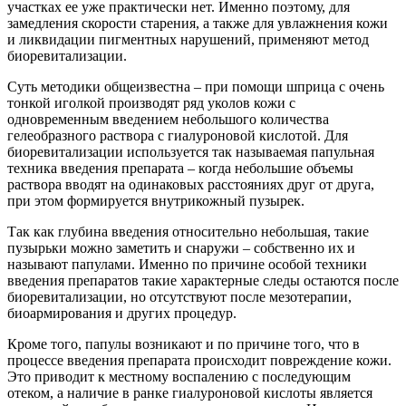
участках ее уже практически нет. Именно поэтому, для
замедления скорости старения, а также для увлажнения кожи
и ликвидации пигментных нарушений, применяют метод
биоревитализации.
Суть методики общеизвестна – при помощи шприца с очень
тонкой иголкой производят ряд уколов кожи с
одновременным введением небольшого количества
гелеобразного раствора с гиалуроновой кислотой. Для
биоревитализации используется так называемая папульная
техника введения препарата – когда небольшие объемы
раствора вводят на одинаковых расстояниях друг от друга,
при этом формируется внутрикожный пузырек.
Так как глубина введения относительно небольшая, такие
пузырьки можно заметить и снаружи – собственно их и
называют папулами. Именно по причине особой техники
введения препаратов такие характерные следы остаются после
биоревитализации, но отсутствуют после мезотерапии,
биоармирования и других процедур.
Кроме того, папулы возникают и по причине того, что в
процессе введения препарата происходит повреждение кожи.
Это приводит к местному воспалению с последующим
отеком, а наличие в ранке гиалуроновой кислоты является