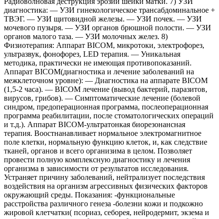
Радиоволновая деструкция эрозии шейки матки. 7) УЗИ
диагностика: — УЗИ гинекологическое трансабдоминальное +
ТВЭГ. — УЗИ щитовидной железы. — УЗИ почек. — УЗИ
мочевого пузыря. — УЗИ органов брюшной полости. — УЗИ
органов малого таза. — УЗИ молочных желез. 8)
Физиотерапия: Аппарат BICOM, микротоки, электрофорез,
ультразвук, фонофорез, LED терапия. — Уникальная
методика, практически не имеющая противопоказаний.
Аппарат BICOM(диагностика и лечение заболеваний на
межклеточном уровне): — Диагностика на аппарате BICOM
(1,5-2 часа). — BICOM лечение (вывод бактерий, паразитов,
вирусов, грибов). — Симптоматические лечение (болевой
синдром, предоперационная программа, послеоперационная
программа реабилитации, после стоматологических операций
и т.д.). Аппарат BICOM-ультратонкая биорезонансная
терапия. Воостнанавливает нормальное электромагнитное
поле клетки, нормальную функцию клеток, и, как следствие
тканей, органов и всего организима в целом. Позволяет
провести полную комплексную диагностику и лечения
организма в зависимости от результатов исследования.
Устраняет причину заболеваний, нейтрализует последствия
воздействия на организм агрессивных физических факторов
окружающий среды. Показания: -функциональные
расстройства различного генеза -болезни кожи и подкожно
жировой клетчатки( псориаз, себорея, нейродермит, экзема и