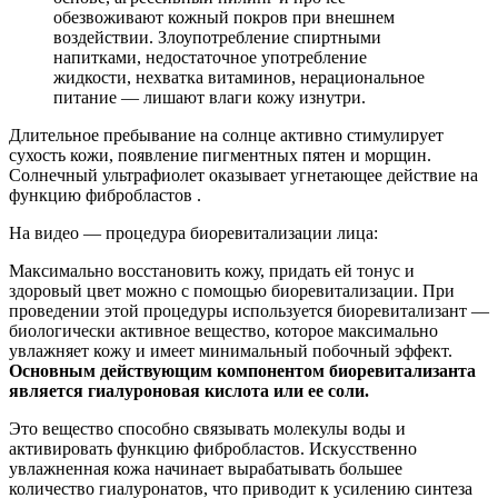
обезвоживают кожный покров при внешнем
воздействии. Злоупотребление спиртными
напитками, недостаточное употребление
жидкости, нехватка витаминов, нерациональное
питание — лишают влаги кожу изнутри.
Длительное пребывание на солнце активно стимулирует
сухость кожи, появление пигментных пятен и морщин.
Солнечный ультрафиолет оказывает угнетающее действие на
функцию фибробластов .
На видео — процедура биоревитализации лица:
Максимально восстановить кожу, придать ей тонус и
здоровый цвет можно с помощью биоревитализации. При
проведении этой процедуры используется биоревитализант —
биологически активное вещество, которое максимально
увлажняет кожу и имеет минимальный побочный эффект.
Основным действующим компонентом биоревитализанта
является гиалуроновая кислота или ее соли.
Это вещество способно связывать молекулы воды и
активировать функцию фибробластов. Искусственно
увлажненная кожа начинает вырабатывать большее
количество гиалуронатов, что приводит к усилению синтеза