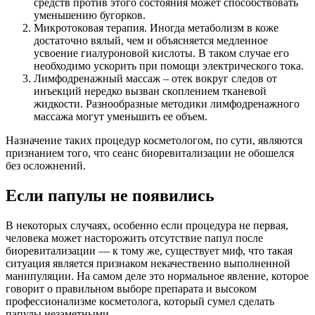
средств против этого состояния может способствовать
уменьшению бугорков.
Микротоковая терапия. Иногда метаболизм в коже
достаточно вялый, чем и объясняется медленное
усвоение гиалуроновой кислоты. В таком случае его
необходимо ускорить при помощи электрического тока.
Лимфодренажный массаж – отек вокруг следов от
инъекций нередко вызван скоплением тканевой
жидкости. Разнообразные методики лимфодренажного
массажа могут уменьшить ее объем.
Назначение таких процедур косметологом, по сути, являются
признанием того, что сеанс биоревитализации не обошелся
без осложнений.
Если папулы не появились
В некоторых случаях, особенно если процедура не первая,
человека может насторожить отсутствие папул после
биоревитализации — к тому же, существует миф, что такая
ситуация является признаком некачественно выполненной
манипуляции. На самом деле это нормальное явление, которое
говорит о правильном выборе препарата и высоком
профессионализме косметолога, который сумел сделать
папулы незаметными.