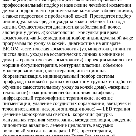
профессиональный подбор и назначение лечебной косметики
детям и подросткам с хроническими кожными заболеваниями,
а также подросткам с проблемной кожей. Проводится подбор
индивидуальных средств ухода за кожей ребенка 1-го года
жизни. Осуществляется диагностика заболеваний волос,
алопеции у детей. 3)Косметология: -консультация врача
косметолога. -anti-age медицина(подбор индивидуальной а/age
программы по уходу за кожей. -диагностика на аппарате
BICOM. -эстетическая косметология (уз, микротоки, пилинги,
чистка лица, уходы на косметических линиях в клинике и
дома). -терапевтическая косметология( коррекция мимических
морщин-ботулинотерапия, контурная пластика, объемное
моделирование лица, мезотерапия, инъекционная
биоревитализация, индивидуальный подбор системы
проф.ухода за кожей в разных возрастном группах и подбор и
обучение самостоятельному уходу за кожей дома). -лазерные
технологии( фракционная необляционная шлифовка,
инфракрасный термолифтинг, терапия акне, лечение
пигментации, удаление сосудистых образований, звездочек и
телеангиоэктазии, лазерная эпиляция волос) — LED терапия
(лечение монохромным светом). -коррекция фигуры,
мануальная терапия( мезотерапия, мезодиссолюция, введение
липолитика-акваликс, лечение целлюлита, вакуумно-
роликовый массаж на аппарате LPG, прессотерапия,