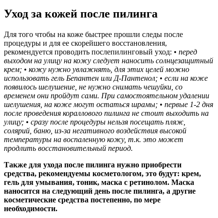
Уход за кожей после пилинга
Для того чтобы на коже быстрее прошли следы после
процедуры и для ее скорейшего восстановления,
рекомендуется проводить послепилинговый уход:
• перед
выходом на улицу на кожу следует наносить солнцезащитный
крем;
• кожу нужно увлажнять, для этих целей можно
использовать гель Бепантен или Д-Пантенол;
• если на коже
появилось шелушение, не нужно снимать чешуйки, со
временем они пройдут сами. При самостоятельном удалении
шелушения, на коже могут остаться шрамы;
• первые 1-2 дня
после проведения кораллового пилинга не стоит выходить на
улицу;
• сразу после процедуры нельзя посещать пляж,
солярий, баню, из-за негативного воздействия высокой
температуры на воспаленную кожу, т.к. это может
продлить восстановительный период.
Также для ухода после пилинга нужно приобрести
средства, рекомендуемы косметологом, это будут: крем,
гель для умывания, тоник, маска с ретинолом. Маска
наносится на следующий день после пилинга, а другие
косметические средства постепенно, по мере
необходимости.