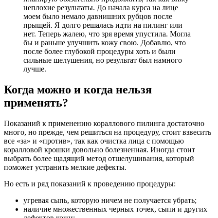
неплохие результаты. До начала курса на лице
моем было немало давнишних рубцов после
прыщей. Я долго решалась идти на пилинг или
нет. Теперь жалею, что зря время упустила. Могла
бы и раньше улучшить кожу свою. Добавлю, что
после более глубокой процедуры хоть и были
сильные шелушения, но результат был намного
лучше.
Когда можно и когда нельзя
применять?
Показаний к применению кораллового пилинга достаточно
много, но прежде, чем решиться на процедуру, стоит взвесить
все «за» и «против», так как очистка лица с помощью
коралловой крошки довольно болезненная. Иногда стоит
выбрать более щадящий метод отшелушивания, который
поможет устранить мелкие дефекты.
Но есть и ряд показаний к проведению процедуры:
угревая сыпь, которую ничем не получается убрать;
наличие множественных черных точек, сыпи и других
дефектов кожи;