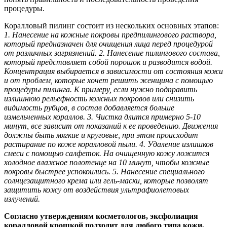
процедуры.
Коралловый пилинг состоит из нескольких основных этапов:
1. Нанесение на кожные покровы предпилингового раствора,
который предназначен для очищения лица перед процедурой
от различных загрязнений.
2. Нанесение пилингового состава,
который представляет собой порошок и разводится водой.
Концентрация выбирается в зависимости от состояния кожи
и от проблем, которые хочет решить женщина с помощью
процедуры пилинга. К примеру, если нужно подправить
излишнюю рельефность кожных покровов или снизить
видимость рубцов, в состав добавляется больше
измельченных кораллов.
3. Чистка длится примерно 5-10
минут, все зависит от показаний к ее проведению. Движения
должны быть мягкие и круговые, при этом происходит
растирание по коже коралловой пыли.
4. Удаление излишков
смеси с помощью салфеток. На очищенную кожу ложится
холодное влажное полотенце на 10 минут, чтобы кожные
покровы быстрее успокоились.
5. Нанесение специального
солнцезащитного крема или гель-маски, которые позволят
защитить кожу от воздействия ультрафиолетовых
излучений.
Согласно утверждениям косметологов, эксфолиация
коралловой крошкой подходит для любого типа кожи,