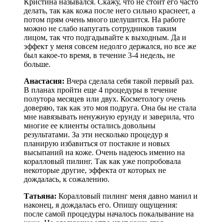
Кристина назывался. Скажу, что не стоит его часто
делать, так как кожа после него сильно краснеет, а
потом прям очень много шелушится. На работе
можно не слабо напугать сотрудников таким
лицом, так что подгадывайте к выходным. Да и
эффект у меня совсем недолго держался, но все же
был какое-то время, в течение 3-4 недель, не
больше.
Анастасия:
Вчера сделала себя такой первый раз.
В планах пройти еще 4 процедуры в течение
полутора месяцев или двух. Косметологу очень
доверяю, так как это моя подруга. Она бы не стала
мне навязывать ненужную ерунду и заверила, что
многие ее клиенты остались довольны
результатами. За эти несколько процедур я
планирую избавиться от постакне и новых
высыпаний на коже. Очень надеюсь именно на
коралловый пилинг. Так как уже попробовала
некоторые другие, эффекта от которых не
дождалась, к сожалению.
Татьяна:
Коралловый пилинг меня давно манил и
наконец, я дождалась его. Опишу ощущения:
после самой процедуры началось покалывание на