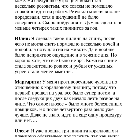
коже. На следующее утро цвет кожи стал
несколько розоватым, что совсем не помешало
спокойно идти на работу. Результаты меня вполне
порадовали, хотя и шелушений не было
совершенно. Скоро пойду опять. Думаю сделать не
меньше четырех таких пилингов за год.
Юлия:
Я сделала такой пилинг на спину, после
чего не могла спать нормально несколько ночей и
полюбила позу для сна на животе. Да и вообще
было неприятное ощущение и в течение дня. Но
хорошо хоть, что все было не зря. Кожа на спине
стала значительно ровнее и рубцы от ужасных
угрей стали менее заметны.
Маргарита:
У меня противоречивые чувства по
отношению к коралловому пилингу, потому что
первый прошел на ура, все было супер потом, а
после следующих двух как начало лезть разное на
лице. Что самое плохое – было много болезненных
прыщиков. Но после четвертого раза было уже
лучше. Даже не знаю, идти на еще одну процедуру
или нет….
Олеся:
Я уже прошла три пилинга коралловых и
планирую обязательно продолжить, так как вижу