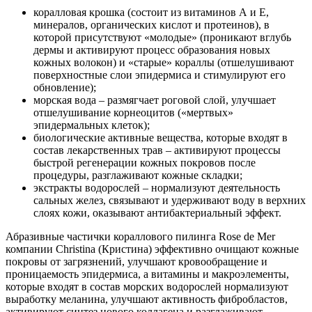
коралловая крошка (состоит из витаминов А и Е,
минералов, органических кислот и протеинов), в
которой присутствуют «молодые» (проникают вглубь
дермы и активируют процесс образования новых
кожных волокон) и «старые» кораллы (отшелушивают
поверхностные слои эпидермиса и стимулируют его
обновление);
морская вода – размягчает роговой слой, улучшает
отшелушивание корнеоцитов («мертвых»
эпидермальных клеток);
биологические активные вещества, которые входят в
состав лекарственных трав – активируют процессы
быстрой регенерации кожных покровов после
процедуры, разглаживают кожные складки;
экстракты водорослей – нормализуют деятельность
сальных желез, связывают и удерживают воду в верхних
слоях кожи, оказывают антибактериальный эффект.
Абразивные частички кораллового пилинга Rose de Mer
компании Christinа (Кристина) эффективно очищают кожные
покровы от загрязнений, улучшают кровообращение и
проницаемость эпидермиса, а витамины и макроэлементы,
которые входят в состав морских водорослей нормализуют
выработку меланина, улучшают активность фибробластов,
активируют синтез нового коллагена и разглаживают