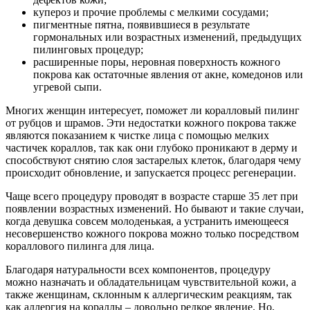
купероз и прочие проблемы с мелкими сосудами;
пигментные пятна, появившиеся в результате
гормональных или возрастных изменений, предыдущих
пилинговых процедур;
расширенные поры, неровная поверхность кожного
покрова как остаточные явления от акне, комедонов или
угревой сыпи.
Многих женщин интересует, поможет ли коралловый пилинг
от рубцов и шрамов. Эти недостатки кожного покрова также
являются показанием к чистке лица с помощью мелких
частичек кораллов, так как они глубоко проникают в дерму и
способствуют снятию слоя застарелых клеток, благодаря чему
происходит обновление, и запускается процесс регенерации.
Чаще всего процедуру проводят в возрасте старше 35 лет при
появлении возрастных изменений. Но бывают и такие случаи,
когда девушка совсем молоденькая, а устранить имеющееся
несовершенство кожного покрова можно только посредством
кораллового пилинга для лица.
Благодаря натуральности всех компонентов, процедуру
можно назначать и обладательницам чувствительной кожи, а
также женщинам, склонным к аллергическим реакциям, так
как аллергия на кораллы – довольно редкое явление. Но,